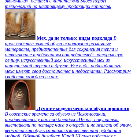
экономика», делится с читателями Shoes Report
технологией по-настоящему продающих вопросов.
Мех, да не только: виды подклада
В
производстве зимней обуви используют различные
материалы, предназначенные для сохранения тепла и
отвечающие требованиям потребителей: натуральную
овчину, искусственный мех, искусственный мех из
натуральной шерсти и другие. Все виды подкладочного
меха имеют свои достоинства и недостатки. Рассмотрим
свойства каждого из них.
Лучшие модели чешской обуви прошлого
В советские времена за обувью из Чехословакии,
продававшейся у нас под брендом «Цебо», покупатели
выстаивали по четыре часа в очереди и не жалели об этом,
ведь чешская обувь считалась качественной, удобной и
модной. Обувной дизайнер Юрай Шушка поделился с