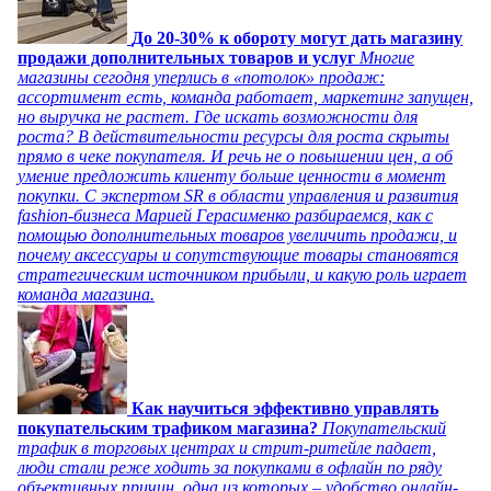
До 20-30% к обороту могут дать магазину
продажи дополнительных товаров и услуг
Многие
магазины сегодня уперлись в «потолок» продаж:
ассортимент есть, команда работает, маркетинг запущен,
но выручка не растет. Где искать возможности для
роста? В действительности ресурсы для роста скрыты
прямо в чеке покупателя. И речь не о повышении цен, а об
умение предложить клиенту больше ценности в момент
покупки. С экспертом SR в области управления и развития
fashion-бизнеса Марией Герасименко разбираемся, как с
помощью дополнительных товаров увеличить продажи, и
почему аксессуары и сопутствующие товары становятся
стратегическим источником прибыли, и какую роль играет
команда магазина.
Как научиться эффективно управлять
покупательским трафиком магазина?
Покупательский
трафик в торговых центрах и стрит-ритейле падает,
люди стали реже ходить за покупками в офлайн по ряду
объективных причин, одна из которых – удобство онлайн-