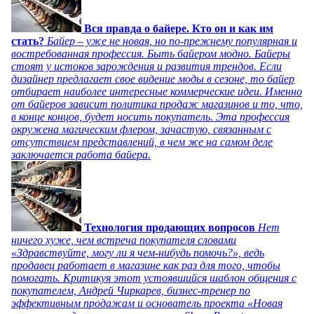
Вся правда о байере. Кто он и как им
стать?
Байер – уже не новая, но по-прежнему популярная и
востребованная профессия. Быть байером модно. Байеры
стоят у истоков зарождения и развития трендов. Если
дизайнер предлагает свое видение моды в сезоне, то байер
отбирает наиболее интересные коммерческие идеи. Именно
от байеров зависит политика продаж магазинов и то, что,
в конце концов, будет носить покупатель. Эта профессия
окружена магическим флером, зачастую, связанным с
отсутствием представлений, в чем же на самом деле
заключается работа байера.
Технология продающих вопросов
Нет
ничего хуже, чем встреча покупателя словами
«Здравствуйте, могу ли я чем-нибудь помочь?», ведь
продавец работает в магазине как раз для того, чтобы
помогать. Критикуя этот устоявшийся шаблон общения с
покупателем, Андрей Чиркарев, бизнес-тренер по
эффективным продажам и основатель проекта «Новая