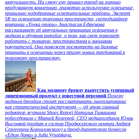
актуальность. На смену ему пришел тренд на хорошо
продуманную концепцию, грамотно используемое освещение,
правильно подобранные осветительные приборы. Эксперт
SR по освещению торговых пространств, светодизайнер
компании «Точка опоры» Анастасия Ефремова
рассказывает об актуальных принципах освещения в
модном и обувном ритейле, о том, как свет помогает
работать с товаром, пространством и эмоциями
покупателей. Она поможет посмотреть на базовые
принципы в освещении через призму новых требований к
торговому пространству.
Как модному бренду выпустить успешный
лицензионный продукт с известной персоной
Почему
модным брендам стоит рассматривать лицензирование
как стратегический инструмент — об этом главный
редактор журнала Shoes Report Наталья Тимашова
побеседовала с Марией Козеевой, СЕО медиахолдинга Юлии
Высоцкой (входит в состав Продюсерского центра Андрея
Сергеевича Кончаловского) и бренд-директором бизнесов
«Едим Дома» и Julia Vysotskaya.