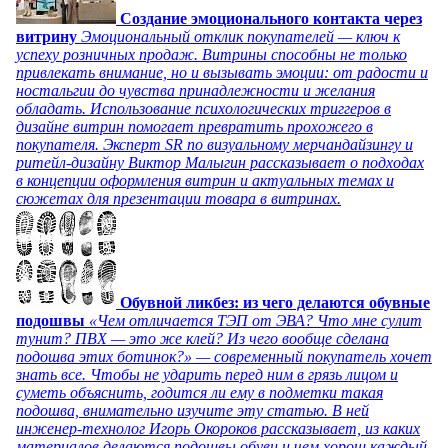
Создание эмоционального контакта через
витрину
Эмоциональный отклик покупателей — ключ к
успеху розничных продаж. Витрины способны не только
привлекать внимание, но и вызывать эмоции: от радости и
ностальгии до чувства принадлежности и желания
обладать. Использование психологических триггеров в
дизайне витрин помогает превратить прохожего в
покупателя. Эксперт SR по визуальному мерчандайзингу и
ритейл-дизайну Виктор Малыгин рассказывает о подходах
в концепции оформления витрин и актуальных темах и
сюжетах для презентации товара в витринах.
Обувной ликбез: из чего делаются обувные
подошвы
«Чем отличается ТЭП от ЭВА? Что мне сулит
тунит? ПВХ — это же клей? Из чего вообще сделана
подошва этих ботинок?» — современный покупатель хочет
знать все. Чтобы не ударить перед ним в грязь лицом и
суметь объяснить, годится ли ему в подметки такая
подошва, внимательно изучите эту статью. В ней
инженер-технолог Игорь Окороков рассказывает, из каких
материалов делаются подошвы обуви и чем хорош каждый