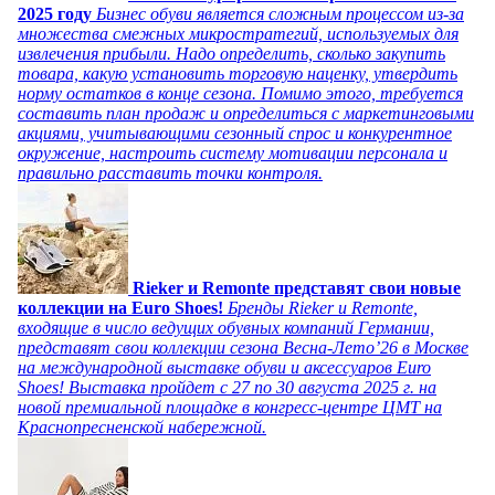
2025 году
Бизнес обуви является сложным процессом из-за
множества смежных микростратегий, используемых для
извлечения прибыли. Надо определить, сколько закупить
товара, какую установить торговую наценку, утвердить
норму остатков в конце сезона. Помимо этого, требуется
составить план продаж и определиться с маркетинговыми
акциями, учитывающими сезонный спрос и конкурентное
окружение, настроить систему мотивации персонала и
правильно расставить точки контроля.
Rieker и Remonte представят свои новые
коллекции на Euro Shoes!
Бренды Rieker и Remonte,
входящие в число ведущих обувных компаний Германии,
представят свои коллекции сезона Весна-Лето’26 в Москве
на международной выставке обуви и аксессуаров Euro
Shoes! Выставка пройдет c 27 по 30 августа 2025 г. на
новой премиальной площадке в конгресс-центре ЦМТ на
Краснопресненской набережной.