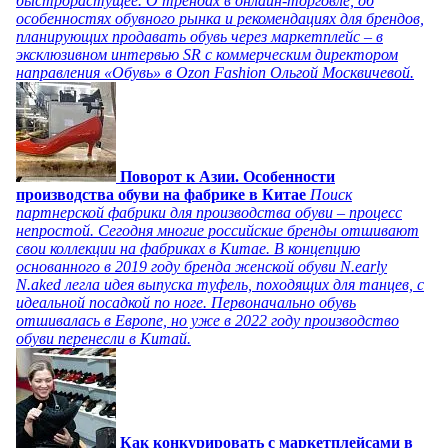
быстрорастущее. О трендах в онлайн-торговле, об
особенностях обувного рынка и рекомендациях для брендов,
планирующих продавать обувь через маркетплейс – в
эксклюзивном интервью SR с коммерческим директором
направления «Обувь» в Ozon Fashion Ольгой Москвичевой.
Поворот к Азии. Особенности
производства обуви на фабрике в Китае
Поиск
партнерской фабрики для производства обуви – процесс
непростой. Сегодня многие российские бренды отшивают
свои коллекции на фабриках в Китае. В концепцию
основанного в 2019 году бренда женской обуви N.early
N.aked легла идея выпуска туфель, походящих для танцев, с
идеальной посадкой по ноге. Первоначально обувь
отшивалась в Европе, но уже в 2022 году производство
обуви перенесли в Китай.
Как конкурировать с маркетплейсами в