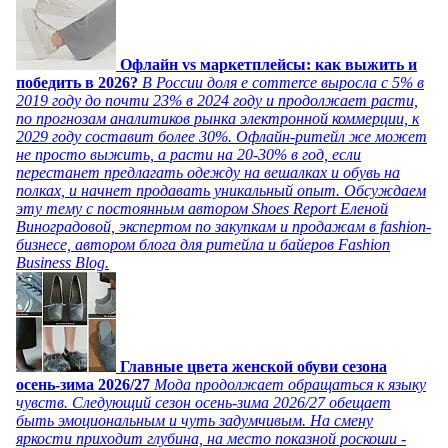
Офлайн vs маркетплейсы: как выжить и
победить в 2026?
В России доля e commerce выросла с 5% в
2019 году до почти 23% в 2024 году и продолжает расти,
по прогнозам аналитиков рынка электронной коммерции, к
2029 году составит более 30%. Офлайн-ритейл же может
не просто выжить, а расти на 20-30% в год, если
перестанет предлагать одежду на вешалках и обувь на
полках, и начнет продавать уникальный опыт. Обсуждаем
эту тему с постоянным автором Shoes Report Еленой
Виноградовой, экспертом по закупкам и продажам в fashion-
бизнесе, автором блога для ритейла и байеров Fashion
Business Blog.
Главные цвета женской обуви сезона
осень-зима 2026/27
Мода продолжает обращаться к языку
чувств. Следующий сезон осень-зима 2026/27 обещает
быть эмоциональным и чуть задумчивым. На смену
яркости приходит глубина, на место показной роскоши -