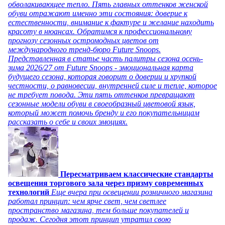
обволакивающее тепло. Пять главных оттенков женской
обуви отражают именно эти состояния: доверие к
естественности, внимание к фактуре и желание находить
красоту в нюансах. Обратимся к профессиональному
прогнозу сезонных остромодных цветов от
международного тренд-бюро Future Snoops.
Представленная в статье часть палитры сезона осень-
зима 2026/27 от Future Snoops - эмоциональная карта
будущего сезона, которая говорит о доверии и хрупкой
честности, о равновесии, внутренней силе и тепле, которое
не требует повода. Эти пять оттенков превращают
сезонные модели обуви в своеобразный цветовой язык,
который может помочь бренду и его покупательницам
рассказать о себе и своих эмоциях.
Пересматриваем классические стандарты
освещения торгового зала через призму современных
технологий
Еще вчера при освещении розничного магазина
работал принцип: чем ярче свет, чем светлее
пространство магазина, тем больше покупателей и
продаж. Сегодня этот принцип утратил свою