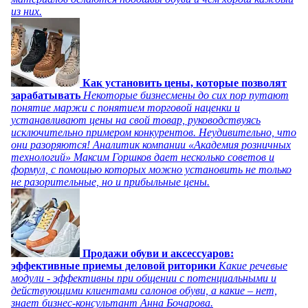
из них.
Как установить цены, которые позволят
зарабатывать
Некоторые бизнесмены до сих пор путают
понятие маржи с понятием торговой наценки и
устанавливают цены на свой товар, руководствуясь
исключительно примером конкурентов. Неудивительно, что
они разоряются! Аналитик компании «Академия розничных
технологий» Максим Горшков дает несколько советов и
формул, с помощью которых можно установить не только
не разорительные, но и прибыльные цены.
Продажи обуви и аксессуаров:
эффективные приемы деловой риторики
Какие речевые
модули - эффективны при общении с потенциальными и
действующими клиентами салонов обуви, а какие – нет,
знает бизнес-консультант Анна Бочарова.