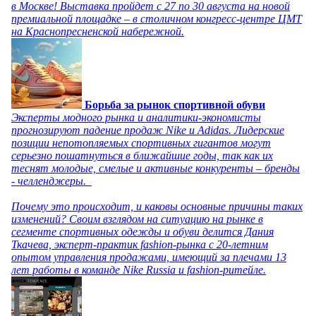
в Москве! Выставка пройдет с 27 по 30 августа на новой
премиальной площадке – в столичном конгресс-центре ЦМТ
на Краснопресненской набережной.
Борьба за рынок спортивной обуви
Эксперты модного рынка и аналитики-экономисты
прогнозируют падение продаж Nike и Adidas. Лидерские
позиции непотопляемых спортивных гигантов могут
серьезно пошатнуться в ближайшие годы, так как их
теснят молодые, смелые и активные конкуренты – бренды
- челленджеры.
Почему это происходит, и каковы основные причины таких
изменений? Своим взглядом на ситуацию на рынке в
сегменте спортивных одежды и обуви делится Дания
Ткачева, эксперт-практик fashion-рынка с 20-летним
опытом управления продажами, имеющий за плечами 13
лет работы в команде Nike Russia и fashion-ритейле.