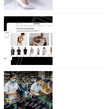
половину из них (494) прислали дизайнеры,
коллекции которых не были представлены в…
07.08.2026
84
BALLINA представит свои новинки на Euro
Shoes
Компания BALLINA Guangzhou Lihuang Footwear
Co., Ltd., основанная в 2011 году и расположенная в
Гуанчжоу, столице моды Китая, является
профессиональной обувной компанией,
объединяющей разработку, производство и…
07.08.2026
102
На платформе Lamoda - новый раздел и
условия продвижения локальных
дизайнерских марок
Российский маркетплейс Lamoda решил обновить
раздел для продажи продукции локальных