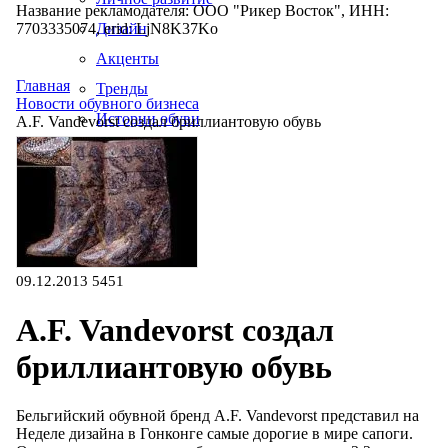
Название рекламодателя: ООО "Рикер Восток", ИНН:
7703335074, erid: LjN8K37Ko
Дизайн
Акценты
Главная
Тренды
Новости обувного бизнеса
Истории обуви
A.F. Vandevorst создал бриллиантовую обувь
Производство
09.12.2013
5451
A.F. Vandevorst создал
бриллиантовую обувь
Бельгийский обувной бренд A.F. Vandevorst представил на
Неделе дизайна в Гонконге самые дорогие в мире сапоги.