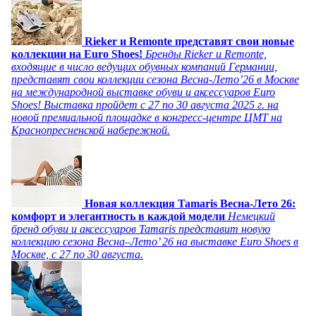
Rieker и Remonte представят свои новые
коллекции на Euro Shoes!
Бренды Rieker и Remonte,
входящие в число ведущих обувных компаний Германии,
представят свои коллекции сезона Весна-Лето’26 в Москве
на международной выставке обуви и аксессуаров Euro
Shoes! Выставка пройдет c 27 по 30 августа 2025 г. на
новой премиальной площадке в конгресс-центре ЦМТ на
Краснопресненской набережной.
Новая коллекция Tamaris Весна-Лето 26:
комфорт и элегантность в каждой модели
Немецкий
бренд обуви и аксессуаров Tamaris представит новую
коллекцию сезона Весна–Лето’ 26 на выставке Euro Shoes в
Москве, с 27 по 30 августа.