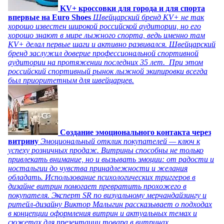
KV+ кроссовки для города и для спорта
впервые на Euro Shoes
Швейцарский бренд KV+ не так
хорошо известен широкой российской аудитории, но его
хорошо знают в мире лыжного спорта, ведь именно там
KV+ делал первые шаги и активно развивался. Швейцарский
бренд заслужил доверие профессиональной спортивной
аудитории на протяжении последних 35 лет. При этом
российский спортивный рынок лыжной экипировки всегда
был приоритетным для швейцарцев.
Создание эмоционального контакта через
витрину
Эмоциональный отклик покупателей — ключ к
успеху розничных продаж. Витрины способны не только
привлекать внимание, но и вызывать эмоции: от радости и
ностальгии до чувства принадлежности и желания
обладать. Использование психологических триггеров в
дизайне витрин помогает превратить прохожего в
покупателя. Эксперт SR по визуальному мерчандайзингу и
ритейл-дизайну Виктор Малыгин рассказывает о подходах
в концепции оформления витрин и актуальных темах и
сюжетах для презентации товара в витринах.