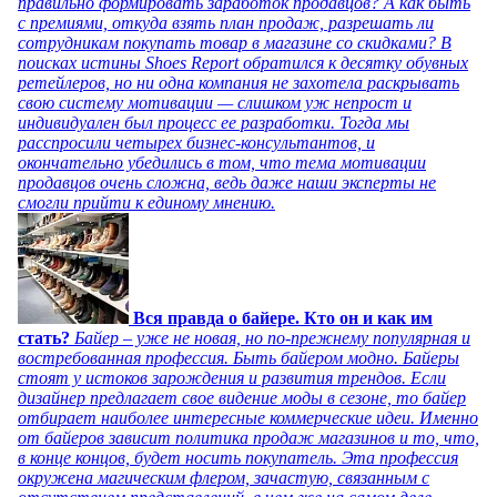
правильно формировать заработок продавцов? А как быть
с премиями, откуда взять план продаж, разрешать ли
сотрудникам покупать товар в магазине со скидками? В
поисках истины Shoes Report обратился к десятку обувных
ретейлеров, но ни одна компания не захотела раскрывать
свою систему мотивации — слишком уж непрост и
индивидуален был процесс ее разработки. Тогда мы
расспросили четырех бизнес-консультантов, и
окончательно убедились в том, что тема мотивации
продавцов очень сложна, ведь даже наши эксперты не
смогли прийти к единому мнению.
Вся правда о байере. Кто он и как им
стать?
Байер – уже не новая, но по-прежнему популярная и
востребованная профессия. Быть байером модно. Байеры
стоят у истоков зарождения и развития трендов. Если
дизайнер предлагает свое видение моды в сезоне, то байер
отбирает наиболее интересные коммерческие идеи. Именно
от байеров зависит политика продаж магазинов и то, что,
в конце концов, будет носить покупатель. Эта профессия
окружена магическим флером, зачастую, связанным с