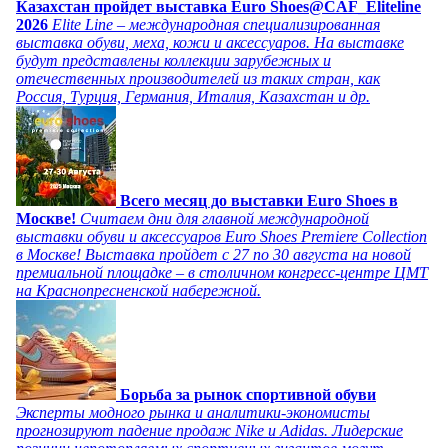
Казахстан пройдет выставка Euro Shoes@CAF_Eliteline
2026
Elite Line – международная специализированная
выставка обуви, меха, кожи и аксессуаров. На выставке
будут представлены коллекции зарубежных и
отечественных производителей из таких стран, как
Россия, Турция, Германия, Италия, Казахстан и др.
Всего месяц до выставки Euro Shoes в
Москве!
Считаем дни для главной международной
выставки обуви и аксессуаров Euro Shoes Premiere Collection
в Москве! Выставка пройдет с 27 по 30 августа на новой
премиальной площадке – в столичном конгресс-центре ЦМТ
на Краснопресненской набережной.
Борьба за рынок спортивной обуви
Эксперты модного рынка и аналитики-экономисты
прогнозируют падение продаж Nike и Adidas. Лидерские