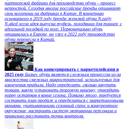
партнерской фабрики для производства обуви – процесс
непростой. Сегодня многие российские бренды отшивают
свои коллекции на фабриках в Китае. В концепцию
основанного в 2019 году бренда женской обуви N.early
N.aked легла идея выпуска туфель, походящих для танцев, с
идеальной посадкой по ноге. Первоначально обувь
отшивалась в Европе, но уже в 2022 году производство
обуви перенесли в Китай.
Как конкурировать с маркетплейсами в
2025 году
Бизнес обуви является сложным процессом из-за
множества смежных микростратегий, используемых для
извлечения прибыли. Надо определить, сколько закупить
товара, какую установить торговую наценку, утвердить
норму остатков в конце сезона. Помимо этого, требуется
составить план продаж и определиться с маркетинговыми
акциями, учитывающими сезонный спрос и конкурентное
окружение, настроить систему мотивации персонала и
правильно расставить точки контроля.