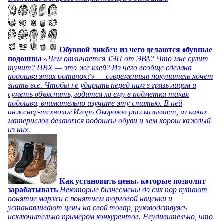
Обувной ликбез: из чего делаются обувные
подошвы
«Чем отличается ТЭП от ЭВА? Что мне сулит
тунит? ПВХ — это же клей? Из чего вообще сделана
подошва этих ботинок?» — современный покупатель хочет
знать все. Чтобы не ударить перед ним в грязь лицом и
суметь объяснить, годится ли ему в подметки такая
подошва, внимательно изучите эту статью. В ней
инженер-технолог Игорь Окороков рассказывает, из каких
материалов делаются подошвы обуви и чем хорош каждый
из них.
Как установить цены, которые позволят
зарабатывать
Некоторые бизнесмены до сих пор путают
понятие маржи с понятием торговой наценки и
устанавливают цены на свой товар, руководствуясь
исключительно примером конкурентов. Неудивительно, что