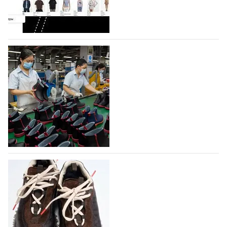
Гуанчжоу, столице моды Китая, является
профессиональной обувной компанией,
объединяющей разработку, производство и…
07.08.2026
386
На платформе Lamoda - новый раздел и
условия продвижения локальных
дизайнерских марок
Российский маркетплейс Lamoda решил обновить
раздел для продажи продукции локальных
дизайнерских марок одежды, обуви и аксессуаров.
Бренды также получат маркетинговую…
06.08.2026
546
Объем мирового производства обуви в
2025 году практически не увеличился
В 2025 году мировое производство обуви
практически не изменилось, зафиксировав