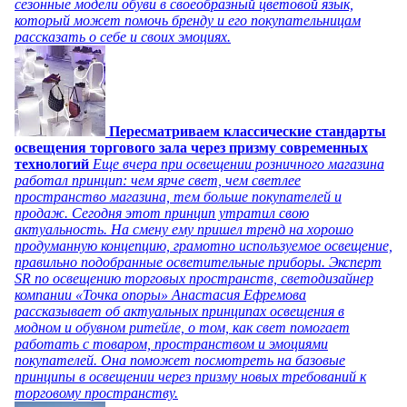
сезонные модели обуви в своеобразный цветовой язык,
который может помочь бренду и его покупательницам
рассказать о себе и своих эмоциях.
Пересматриваем классические стандарты
освещения торгового зала через призму современных
технологий
Еще вчера при освещении розничного магазина
работал принцип: чем ярче свет, чем светлее
пространство магазина, тем больше покупателей и
продаж. Сегодня этот принцип утратил свою
актуальность. На смену ему пришел тренд на хорошо
продуманную концепцию, грамотно используемое освещение,
правильно подобранные осветительные приборы. Эксперт
SR по освещению торговых пространств, светодизайнер
компании «Точка опоры» Анастасия Ефремова
рассказывает об актуальных принципах освещения в
модном и обувном ритейле, о том, как свет помогает
работать с товаром, пространством и эмоциями
покупателей. Она поможет посмотреть на базовые
принципы в освещении через призму новых требований к
торговому пространству.