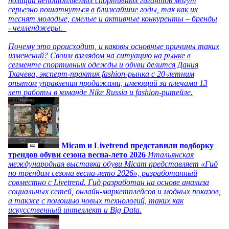
позиции непотопляемых спортивных гигантов могут
серьезно пошатнуться в ближайшие годы, так как их
теснят молодые, смелые и активные конкуренты – бренды
- челленджеры.
Почему это происходит, и каковы основные причины таких
изменений? Своим взглядом на ситуацию на рынке в
сегменте спортивных одежды и обуви делится Дания
Ткачева, эксперт-практик fashion-рынка с 20-летним
опытом управления продажами, имеющий за плечами 13
лет работы в команде Nike Russia и fashion-ритейле.
Micam и Livetrend представили подборку
трендов обуви сезона весна-лето 2026
Итальянская
международная выставка обуви Micam представляет «Гид
по трендам сезона весна-лето 2026», разработанный
совместно с Livetrend. Гид разработан на основе анализа
социальных сетей, онлайн-маркетплейсов и модных показов,
а также с помощью новых технологий, таких как
искусственный интеллект и Big Data.