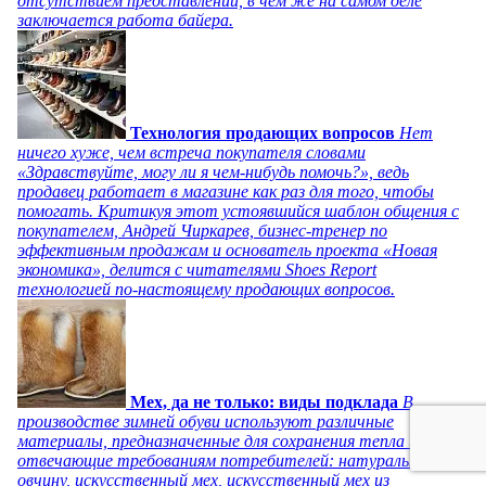
отсутствием представлений, в чем же на самом деле
заключается работа байера.
Технология продающих вопросов
Нет
ничего хуже, чем встреча покупателя словами
«Здравствуйте, могу ли я чем-нибудь помочь?», ведь
продавец работает в магазине как раз для того, чтобы
помогать. Критикуя этот устоявшийся шаблон общения с
покупателем, Андрей Чиркарев, бизнес-тренер по
эффективным продажам и основатель проекта «Новая
экономика», делится с читателями Shoes Report
технологией по-настоящему продающих вопросов.
Мех, да не только: виды подклада
В
производстве зимней обуви используют различные
материалы, предназначенные для сохранения тепла и
отвечающие требованиям потребителей: натуральную
овчину, искусственный мех, искусственный мех из