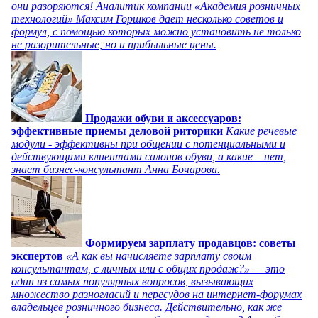
они разоряются! Аналитик компании «Академия розничных
технологий» Максим Горшков дает несколько советов и
формул, с помощью которых можно установить не только
не разорительные, но и прибыльные цены.
Продажи обуви и аксессуаров:
эффективные приемы деловой риторики
Какие речевые
модули - эффективны при общении с потенциальными и
действующими клиентами салонов обуви, а какие – нет,
знает бизнес-консультант Анна Бочарова.
Формируем зарплату продавцов: советы
экспертов
«А как вы начисляете зарплату своим
консультантам, с личных или с общих продаж?» — это
один из самых популярных вопросов, вызывающих
множество разногласий и пересудов на интернет-форумах
владельцев розничного бизнеса. Действительно, как же