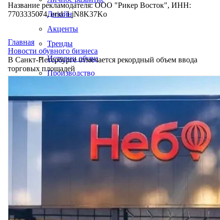
Название рекламодателя: ООО "Рикер Восток", ИНН:
7703335074, erid: LjN8K37Ko
Дизайн
Акценты
Главная
Тренды
Новости обувного бизнеса
Истории обуви
В Санкт-Петербурге отмечается рекордный объем ввода
торговых площадей
Производство