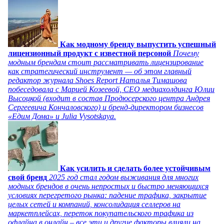
Как модному бренду выпустить успешный
лицензионный продукт с известной персоной
Почему
модным брендам стоит рассматривать лицензирование
как стратегический инструмент — об этом главный
редактор журнала Shoes Report Наталья Тимашова
побеседовала с Марией Козеевой, СЕО медиахолдинга Юлии
Высоцкой (входит в состав Продюсерского центра Андрея
Сергеевича Кончаловского) и бренд-директором бизнесов
«Едим Дома» и Julia Vysotskaya.
Как усилить и сделать более устойчивым
свой бренд
2025 год стал годом выживания для многих
модных брендов в очень непростых и быстро меняющихся
условиях перегретого рынка: падение трафика, закрытие
целых сетей и компаний, консолидация селлеров на
маркетплейсах, переток покупательского трафика из
офлайна в онлайн – все эти и другие факторы влияли на