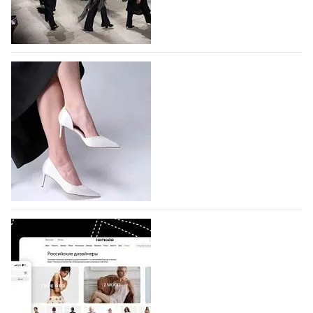
На участие в Московской неделе моды
подано 1047 заявок
На участие в седьмой Московской неделе моды,
которая пройдет в российской столице с 26 сентября
по 1 октября, уже подано 1047 заявок. Примерно
половину из них (494) прислали дизайнеры,
коллекции которых не были представлены в…
07.08.2026
527
BALLINA представит свои новинки на Euro
Shoes
Компания BALLINA Guangzhou Lihuang Footwear
Co., Ltd., основанная в 2011 году и расположенная в