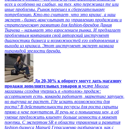
всех и особенно на слабых, на тех, кто переживал те или
иные проблемы. Рынок перешел к сберегательному
потреблению. Кто-то считает, что это кризис, а наш
эксперт - бизнес-консультант по управлению продажами и
стратегическому развитию для fashion-брендов Дания
Ткачева – называет это взрослением рынка. И предлагает
проблемным компаниям свой авторский инструмент
диагностики бизнеса и возможностей его оздоровления и
выхода из кризиса. Этот инструмент эксперт назвала
пирамидой зрелости бренда.
До 20-30% к обороту могут дать магазину
продажи дополнительных товаров и услуг
Многие
магазины сегодня уперлись в «потолок» продаж:
ассортимент есть, команда работает, маркетинг запущен,
но выручка не растет. Где искать возможности для
роста? В действительности ресурсы для роста скрыты
прямо в чеке покупателя. И речь не о повышении цен, а об
умение предложить клиенту больше ценности в момент
покупки. С экспертом SR в области управления и развития
fashion-бизнеса Марией Герасименко разбираемся, как с