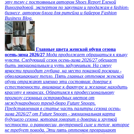
эту тему с постоянным автором Shoes Report Еленой
Виноградовой, экспертом по закупкам и продажам в fashion-
бизнесе, автором блога для ритейла и байеров Fashion
Business Blog.
Главные цвета женской обуви сезона
осень-зима 2026/27
Мода продолжает обращаться к языку
чувств. Следующий сезон осень-зима 2026/27 обещает
быть эмоциональным и чуть задумчивым. На смену
яркости приходит глубина, на место показной роскоши -
обволакивающее тепло. Пять главных оттенков женской
обуви отражают именно эти состояния: доверие к
естественности, внимание к фактуре и желание находить
красоту в нюансах. Обратимся к профессиональному
прогнозу сезонных остромодных цветов от
международного тренд-бюро Future Snoops.
Представленная в статье часть палитры сезона осень-
зима 2026/27 от Future Snoops - эмоциональная карта
будущего сезона, которая говорит о доверии и хрупкой
честности, о равновесии, внутренней силе и тепле, которое
не требует повода. Эти пять оттенков превращают