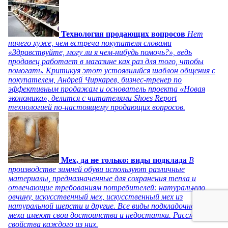
Технология продающих вопросов
Нет
ничего хуже, чем встреча покупателя словами
«Здравствуйте, могу ли я чем-нибудь помочь?», ведь
продавец работает в магазине как раз для того, чтобы
помогать. Критикуя этот устоявшийся шаблон общения с
покупателем, Андрей Чиркарев, бизнес-тренер по
эффективным продажам и основатель проекта «Новая
экономика», делится с читателями Shoes Report
технологией по-настоящему продающих вопросов.
Мех, да не только: виды подклада
В
производстве зимней обуви используют различные
материалы, предназначенные для сохранения тепла и
отвечающие требованиям потребителей: натуральную
овчину, искусственный мех, искусственный мех из
натуральной шерсти и другие. Все виды подкладочного
меха имеют свои достоинства и недостатки. Рассмотрим
свойства каждого из них.