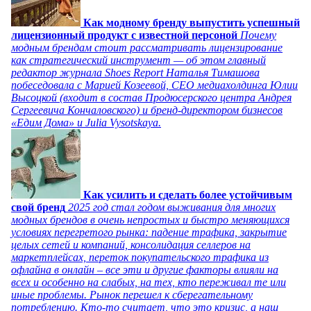
Как модному бренду выпустить успешный
лицензионный продукт с известной персоной
Почему
модным брендам стоит рассматривать лицензирование
как стратегический инструмент — об этом главный
редактор журнала Shoes Report Наталья Тимашова
побеседовала с Марией Козеевой, СЕО медиахолдинга Юлии
Высоцкой (входит в состав Продюсерского центра Андрея
Сергеевича Кончаловского) и бренд-директором бизнесов
«Едим Дома» и Julia Vysotskaya.
Как усилить и сделать более устойчивым
свой бренд
2025 год стал годом выживания для многих
модных брендов в очень непростых и быстро меняющихся
условиях перегретого рынка: падение трафика, закрытие
целых сетей и компаний, консолидация селлеров на
маркетплейсах, переток покупательского трафика из
офлайна в онлайн – все эти и другие факторы влияли на
всех и особенно на слабых, на тех, кто переживал те или
иные проблемы. Рынок перешел к сберегательному
потреблению. Кто-то считает, что это кризис, а наш