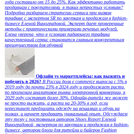
года составило от 15 до 25%. Как эффективно работать
продавцам с покупателями в таких непростых условиях?
Подробно разбираем стратегии сервиса при низком
трафике с экспертом SR по закупкам и продажам в fashion-
бизнесе Еленой Виноградовой. Эксперт дает проверенные
методы с практическими примерами речевых модулей.
Елена уверена, что в условиях падающего трафика
качественный сервис становится главным конкурентным
преимуществом для обувной
Офлайн vs маркетплейсы: как выжить и
победить в 2026?
В России доля e commerce выросла с 5% в
2019 году до почти 23% в 2024 году и продолжает расти,
по прогнозам аналитиков рынка электронной коммерции, к
2029 году составит более 30%. Офлайн-ритейл же может
не просто выжить, а расти на 20-30% в год, если
перестанет предлагать одежду на вешалках и обувь на
полках, и начнет продавать уникальный опыт. Обсуждаем
эту тему с постоянным автором Shoes Report Еленой
Виноградовой, экспертом по закупкам и продажам в fashion-
бизнесе, автором блога для ритейла и байеров Fashion