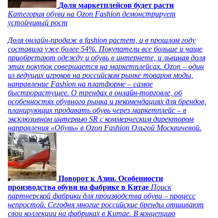
Доля маркетплейсов будет расти
Категория обуви на Ozon Fashion демонстрирует
устойчивый рост
Доля онлайн-продаж в fashion растет, и в прошлом году
составила уже более 54%. Покупатели все больше и чаще
приобретают одежду и обувь в интернете, и львиная доля
этих покупок совершается на маркетплейсах. Ozon – один
из ведущих игроков на российском рынке товаров моды,
направление Fashion на платформе – самое
быстрорастущее. О трендах в онлайн-торговле, об
особенностях обувного рынка и рекомендациях для брендов,
планирующих продавать обувь через маркетплейс – в
эксклюзивном интервью SR с коммерческим директором
направления «Обувь» в Ozon Fashion Ольгой Москвичевой.
Поворот к Азии. Особенности
производства обуви на фабрике в Китае
Поиск
партнерской фабрики для производства обуви – процесс
непростой. Сегодня многие российские бренды отшивают
свои коллекции на фабриках в Китае. В концепцию