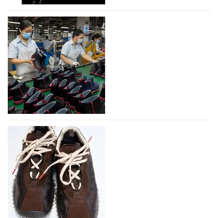
07.08.2026
284
На платформе Lamoda - новый раздел и
условия продвижения локальных
дизайнерских марок
Российский маркетплейс Lamoda решил обновить
раздел для продажи продукции локальных
дизайнерских марок одежды, обуви и аксессуаров.
Бренды также получат маркетинговую…
06.08.2026
456
Объем мирового производства обуви в
2025 году практически не увеличился
В 2025 году мировое производство обуви
практически не изменилось, зафиксировав
незначительный рост на 0,1% до 24,6 млрд пар, -
данные опубликованы в аналитическом вестнике
«Всемирный ежегодник обуви 2026», Португальской