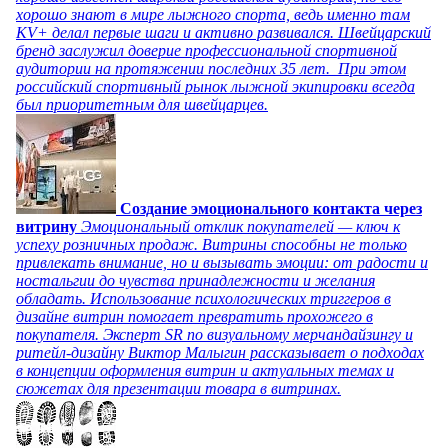
хорошо знают в мире лыжного спорта, ведь именно там
KV+ делал первые шаги и активно развивался. Швейцарский
бренд заслужил доверие профессиональной спортивной
аудитории на протяжении последних 35 лет. При этом
российский спортивный рынок лыжной экипировки всегда
был приоритетным для швейцарцев.
Создание эмоционального контакта через
витрину
Эмоциональный отклик покупателей — ключ к
успеху розничных продаж. Витрины способны не только
привлекать внимание, но и вызывать эмоции: от радости и
ностальгии до чувства принадлежности и желания
обладать. Использование психологических триггеров в
дизайне витрин помогает превратить прохожего в
покупателя. Эксперт SR по визуальному мерчандайзингу и
ритейл-дизайну Виктор Малыгин рассказывает о подходах
в концепции оформления витрин и актуальных темах и
сюжетах для презентации товара в витринах.