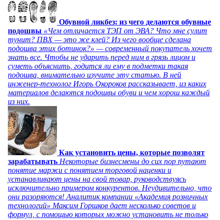
Обувной ликбез: из чего делаются обувные
подошвы
«Чем отличается ТЭП от ЭВА? Что мне сулит
тунит? ПВХ — это же клей? Из чего вообще сделана
подошва этих ботинок?» — современный покупатель хочет
знать все. Чтобы не ударить перед ним в грязь лицом и
суметь объяснить, годится ли ему в подметки такая
подошва, внимательно изучите эту статью. В ней
инженер-технолог Игорь Окороков рассказывает, из каких
материалов делаются подошвы обуви и чем хорош каждый
из них.
Как установить цены, которые позволят
зарабатывать
Некоторые бизнесмены до сих пор путают
понятие маржи с понятием торговой наценки и
устанавливают цены на свой товар, руководствуясь
исключительно примером конкурентов. Неудивительно, что
они разоряются! Аналитик компании «Академия розничных
технологий» Максим Горшков дает несколько советов и
формул, с помощью которых можно установить не только