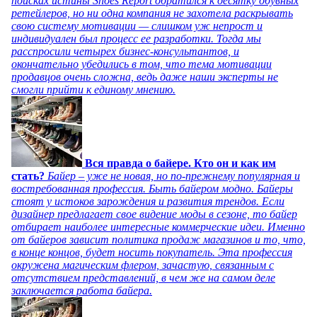
поисках истины Shoes Report обратился к десятку обувных
ретейлеров, но ни одна компания не захотела раскрывать
свою систему мотивации — слишком уж непрост и
индивидуален был процесс ее разработки. Тогда мы
расспросили четырех бизнес-консультантов, и
окончательно убедились в том, что тема мотивации
продавцов очень сложна, ведь даже наши эксперты не
смогли прийти к единому мнению.
Вся правда о байере. Кто он и как им
стать?
Байер – уже не новая, но по-прежнему популярная и
востребованная профессия. Быть байером модно. Байеры
стоят у истоков зарождения и развития трендов. Если
дизайнер предлагает свое видение моды в сезоне, то байер
отбирает наиболее интересные коммерческие идеи. Именно
от байеров зависит политика продаж магазинов и то, что,
в конце концов, будет носить покупатель. Эта профессия
окружена магическим флером, зачастую, связанным с
отсутствием представлений, в чем же на самом деле
заключается работа байера.