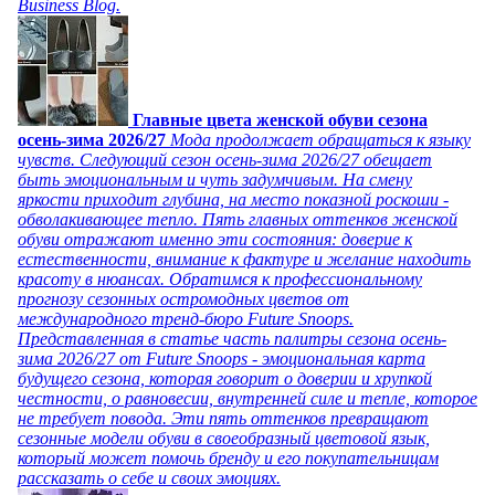
Business Blog.
Главные цвета женской обуви сезона
осень-зима 2026/27
Мода продолжает обращаться к языку
чувств. Следующий сезон осень-зима 2026/27 обещает
быть эмоциональным и чуть задумчивым. На смену
яркости приходит глубина, на место показной роскоши -
обволакивающее тепло. Пять главных оттенков женской
обуви отражают именно эти состояния: доверие к
естественности, внимание к фактуре и желание находить
красоту в нюансах. Обратимся к профессиональному
прогнозу сезонных остромодных цветов от
международного тренд-бюро Future Snoops.
Представленная в статье часть палитры сезона осень-
зима 2026/27 от Future Snoops - эмоциональная карта
будущего сезона, которая говорит о доверии и хрупкой
честности, о равновесии, внутренней силе и тепле, которое
не требует повода. Эти пять оттенков превращают
сезонные модели обуви в своеобразный цветовой язык,
который может помочь бренду и его покупательницам
рассказать о себе и своих эмоциях.