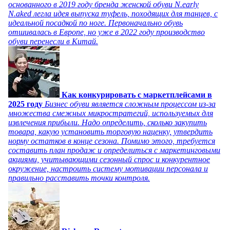
основанного в 2019 году бренда женской обуви N.early
N.aked легла идея выпуска туфель, походящих для танцев, с
идеальной посадкой по ноге. Первоначально обувь
отшивалась в Европе, но уже в 2022 году производство
обуви перенесли в Китай.
Как конкурировать с маркетплейсами в
2025 году
Бизнес обуви является сложным процессом из-за
множества смежных микростратегий, используемых для
извлечения прибыли. Надо определить, сколько закупить
товара, какую установить торговую наценку, утвердить
норму остатков в конце сезона. Помимо этого, требуется
составить план продаж и определиться с маркетинговыми
акциями, учитывающими сезонный спрос и конкурентное
окружение, настроить систему мотивации персонала и
правильно расставить точки контроля.