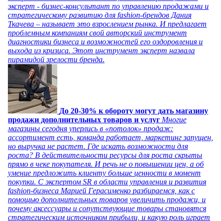
эксперт - бизнес-консультант по управлению продажами и
стратегическому развитию для fashion-брендов Дания
Ткачева – называет это взрослением рынка. И предлагает
проблемным компаниям свой авторский инструмент
диагностики бизнеса и возможностей его оздоровления и
выхода из кризиса. Этот инструмент эксперт назвала
пирамидой зрелости бренда.
До 20-30% к обороту могут дать магазину
продажи дополнительных товаров и услуг
Многие
магазины сегодня уперлись в «потолок» продаж:
ассортимент есть, команда работает, маркетинг запущен,
но выручка не растет. Где искать возможности для
роста? В действительности ресурсы для роста скрыты
прямо в чеке покупателя. И речь не о повышении цен, а об
умение предложить клиенту больше ценности в момент
покупки. С экспертом SR в области управления и развития
fashion-бизнеса Марией Герасименко разбираемся, как с
помощью дополнительных товаров увеличить продажи, и
почему аксессуары и сопутствующие товары становятся
стратегическим источником прибыли, и какую роль играет