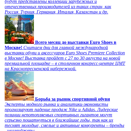
будут представлены коллекции зарубежных и
отечественных производителей из таких стран, как
Россия, Турция, Германия, Италия, Казахстан и др.
Всего месяц до выставки Euro Shoes в
Москве!
Считаем дни для главной международной
выставки обуви и аксессуаров Euro Shoes Premiere Collection
в Москве! Выставка пройдет с 27 по 30 августа на новой
премиальной площадке – в столичном конгресс-центре ЦМТ
на Краснопресненской набережной.
Борьба за рынок спортивной обуви
Эксперты модного рынка и аналитики-экономисты
прогнозируют падение продаж Nike и Adidas. Лидерские
позиции непотопляемых спортивных гигантов могут
серьезно пошатнуться в ближайшие годы, так как их
теснят молодые, смелые и активные конкуренты – бренды
- челленджеры.