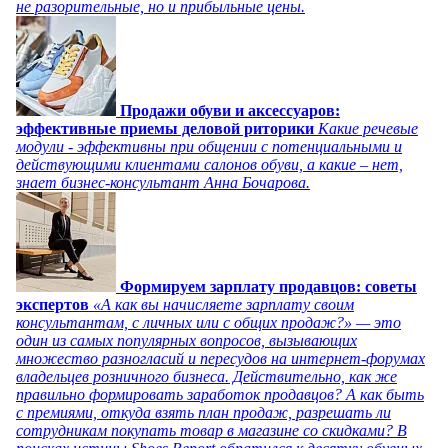
не разорительные, но и прибыльные цены.
Продажи обуви и аксессуаров:
эффективные приемы деловой риторики
Какие речевые
модули - эффективны при общении с потенциальными и
действующими клиентами салонов обуви, а какие – нет,
знает бизнес-консультант Анна Бочарова.
Формируем зарплату продавцов: советы
экспертов
«А как вы начисляете зарплату своим
консультантам, с личных или с общих продаж?» — это
один из самых популярных вопросов, вызывающих
множество разногласий и пересудов на интернет-форумах
владельцев розничного бизнеса. Действительно, как же
правильно формировать заработок продавцов? А как быть
с премиями, откуда взять план продаж, разрешать ли
сотрудникам покупать товар в магазине со скидками? В