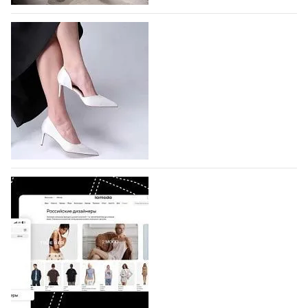
На участие в Московской неделе моды
подано 1047 заявок
На участие в седьмой Московской неделе моды,
которая пройдет в российской столице с 26 сентября
по 1 октября, уже подано 1047 заявок. Примерно
половину из них (494) прислали дизайнеры,
коллекции которых не были представлены в…
07.08.2026
369
BALLINA представит свои новинки на Euro
Shoes
Компания BALLINA Guangzhou Lihuang Footwear
Co., Ltd., основанная в 2011 году и расположенная в
Гуанчжоу, столице моды Китая, является
профессиональной обувной компанией,
объединяющей разработку, производство и…