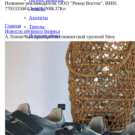
Название рекламодателя: ООО "Рикер Восток", ИНН:
7703335074, erid: LjN8K37Ko
Дизайн
Акценты
Главная
Тренды
Новости обувного бизнеса
Истории обуви
A.Testoni был приобретен гонконгской группой Sitoy
Производство