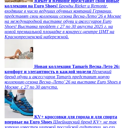
Rieker и Remonte представят свои новые
коллекции на Euro Shoes!
Бренды Rieker и Remonte,
входящие в число ведущих обувных компаний Германии,
представят свои коллекции сезона Весна-Лето’26 в Москве
на международной выставке обуви и аксессуаров Euro
Shoes! Выставка пройдет c 27 по 30 августа 2025 г. на
новой премиальной площадке в конгресс-центре ЦМТ на
Краснопресненской набережной.
Новая коллекция Tamaris Весна-Лето 26:
комфорт и элегантность в каждой модели
Немецкий
бренд обуви и аксессуаров Tamaris представит новую
коллекцию сезона Весна–Лето’ 26 на выставке Euro Shoes в
Москве, с 27 по 30 августа.
KV+ кроссовки для города и для спорта
впервые на Euro Shoes
Швейцарский бренд KV+ не так
хорошо известен широкой российской аудитории, но его