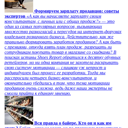
Формируем зарплату продавцов: советы
экспертов
«А как вы начисляете зарплату своим
консультантам, с личных или с общих продаж?» — это
один из самых популярных вопросов, вызывающих
множество разногласий и пересудов на интернет-форумах
владельцев розничного бизнеса. Действительно, как же
правильно формировать заработок продавцов? А как быть
с премиями, откуда взять план продаж, разрешать ли
сотрудникам покупать товар в магазине со скидками? В
поисках истины Shoes Report обратился к десятку обувных
ретейлеров, но ни одна компания не захотела раскрывать
свою систему мотивации — слишком уж непрост и
индивидуален был процесс ее разработки. Тогда мы
расспросили четырех бизнес-консультантов, и
окончательно убедились в том, что тема мотивации
продавцов очень сложна, ведь даже наши эксперты не
смогли прийти к единому мнению.
Вся правда о байере. Кто он и как им