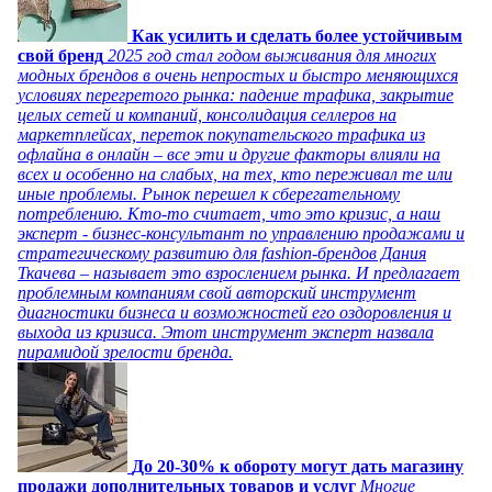
Как усилить и сделать более устойчивым
свой бренд
2025 год стал годом выживания для многих
модных брендов в очень непростых и быстро меняющихся
условиях перегретого рынка: падение трафика, закрытие
целых сетей и компаний, консолидация селлеров на
маркетплейсах, переток покупательского трафика из
офлайна в онлайн – все эти и другие факторы влияли на
всех и особенно на слабых, на тех, кто переживал те или
иные проблемы. Рынок перешел к сберегательному
потреблению. Кто-то считает, что это кризис, а наш
эксперт - бизнес-консультант по управлению продажами и
стратегическому развитию для fashion-брендов Дания
Ткачева – называет это взрослением рынка. И предлагает
проблемным компаниям свой авторский инструмент
диагностики бизнеса и возможностей его оздоровления и
выхода из кризиса. Этот инструмент эксперт назвала
пирамидой зрелости бренда.
До 20-30% к обороту могут дать магазину
продажи дополнительных товаров и услуг
Многие