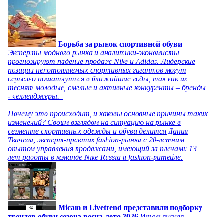
Борьба за рынок спортивной обуви
Эксперты модного рынка и аналитики-экономисты
прогнозируют падение продаж Nike и Adidas. Лидерские
позиции непотопляемых спортивных гигантов могут
серьезно пошатнуться в ближайшие годы, так как их
теснят молодые, смелые и активные конкуренты – бренды
- челленджеры.
Почему это происходит, и каковы основные причины таких
изменений? Своим взглядом на ситуацию на рынке в
сегменте спортивных одежды и обуви делится Дания
Ткачева, эксперт-практик fashion-рынка с 20-летним
опытом управления продажами, имеющий за плечами 13
лет работы в команде Nike Russia и fashion-ритейле.
Micam и Livetrend представили подборку
трендов обуви сезона весна-лето 2026
Итальянская