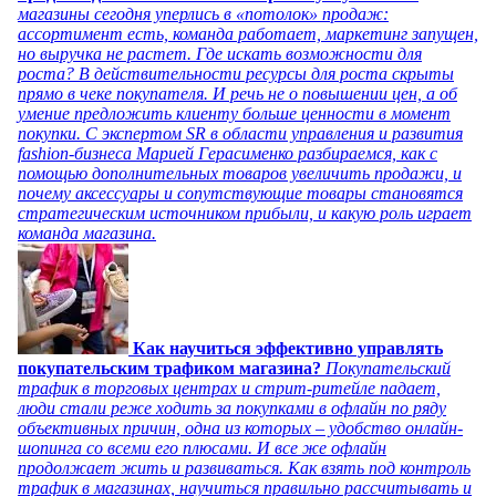
магазины сегодня уперлись в «потолок» продаж:
ассортимент есть, команда работает, маркетинг запущен,
но выручка не растет. Где искать возможности для
роста? В действительности ресурсы для роста скрыты
прямо в чеке покупателя. И речь не о повышении цен, а об
умение предложить клиенту больше ценности в момент
покупки. С экспертом SR в области управления и развития
fashion-бизнеса Марией Герасименко разбираемся, как с
помощью дополнительных товаров увеличить продажи, и
почему аксессуары и сопутствующие товары становятся
стратегическим источником прибыли, и какую роль играет
команда магазина.
Как научиться эффективно управлять
покупательским трафиком магазина?
Покупательский
трафик в торговых центрах и стрит-ритейле падает,
люди стали реже ходить за покупками в офлайн по ряду
объективных причин, одна из которых – удобство онлайн-
шопинга со всеми его плюсами. И все же офлайн
продолжает жить и развиваться. Как взять под контроль
трафик в магазинах, научиться правильно рассчитывать и