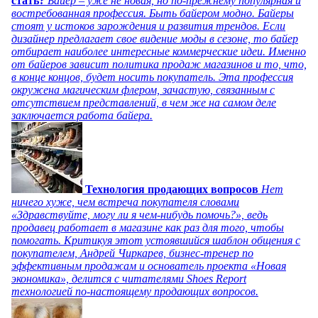
стать?
Байер – уже не новая, но по-прежнему популярная и
востребованная профессия. Быть байером модно. Байеры
стоят у истоков зарождения и развития трендов. Если
дизайнер предлагает свое видение моды в сезоне, то байер
отбирает наиболее интересные коммерческие идеи. Именно
от байеров зависит политика продаж магазинов и то, что,
в конце концов, будет носить покупатель. Эта профессия
окружена магическим флером, зачастую, связанным с
отсутствием представлений, в чем же на самом деле
заключается работа байера.
Технология продающих вопросов
Нет
ничего хуже, чем встреча покупателя словами
«Здравствуйте, могу ли я чем-нибудь помочь?», ведь
продавец работает в магазине как раз для того, чтобы
помогать. Критикуя этот устоявшийся шаблон общения с
покупателем, Андрей Чиркарев, бизнес-тренер по
эффективным продажам и основатель проекта «Новая
экономика», делится с читателями Shoes Report
технологией по-настоящему продающих вопросов.