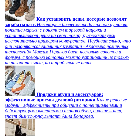
Как установить цены, которые позволят
зарабатывать
Некоторые бизнесмены до сих пор путают
понятие маржи с понятием торговой наценки и
устанавливают цены на свой товар, руководствуясь
исключительно примером конкурентов. Неудивительно, что
они разоряются! Аналитик компании «Академия розничных
технологий» Максим Горшков дает несколько советов и
формул, с помощью которых можно установить не только
не разорительные, но и прибыльные цены.
Продажи обуви и аксессуаров:
эффективные приемы деловой риторики
Какие речевые
модули - эффективны при общении с потенциальными и
действующими клиентами салонов обуви, а какие – нет,
знает бизнес-консультант Анна Бочарова.