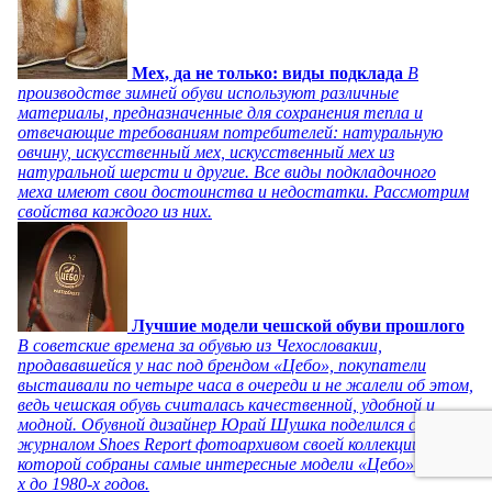
Мех, да не только: виды подклада
В
производстве зимней обуви используют различные
материалы, предназначенные для сохранения тепла и
отвечающие требованиям потребителей: натуральную
овчину, искусственный мех, искусственный мех из
натуральной шерсти и другие. Все виды подкладочного
меха имеют свои достоинства и недостатки. Рассмотрим
свойства каждого из них.
Лучшие модели чешской обуви прошлого
В советские времена за обувью из Чехословакии,
продававшейся у нас под брендом «Цебо», покупатели
выстаивали по четыре часа в очереди и не жалели об этом,
ведь чешская обувь считалась качественной, удобной и
модной. Обувной дизайнер Юрай Шушка поделился с
журналом Shoes Report фотоархивом своей коллекции, в
которой собраны самые интересные модели «Цебо» с 1940-
х до 1980-х годов.