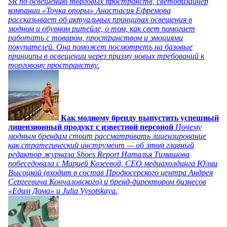
SR по освещению торговых пространств, светодизайнер
компании «Точка опоры» Анастасия Ефремова
рассказывает об актуальных принципах освещения в
модном и обувном ритейле, о том, как свет помогает
работать с товаром, пространством и эмоциями
покупателей. Она поможет посмотреть на базовые
принципы в освещении через призму новых требований к
торговому пространству.
Как модному бренду выпустить успешный
лицензионный продукт с известной персоной
Почему
модным брендам стоит рассматривать лицензирование
как стратегический инструмент — об этом главный
редактор журнала Shoes Report Наталья Тимашова
побеседовала с Марией Козеевой, СЕО медиахолдинга Юлии
Высоцкой (входит в состав Продюсерского центра Андрея
Сергеевича Кончаловского) и бренд-директором бизнесов
«Едим Дома» и Julia Vysotskaya.