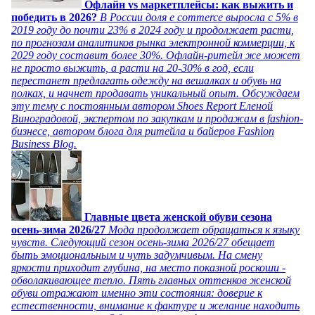
Офлайн vs маркетплейсы: как выжить и
победить в 2026?
В России доля e commerce выросла с 5% в
2019 году до почти 23% в 2024 году и продолжает расти,
по прогнозам аналитиков рынка электронной коммерции, к
2029 году составит более 30%. Офлайн-ритейл же может
не просто выжить, а расти на 20-30% в год, если
перестанет предлагать одежду на вешалках и обувь на
полках, и начнет продавать уникальный опыт. Обсуждаем
эту тему с постоянным автором Shoes Report Еленой
Виноградовой, экспертом по закупкам и продажам в fashion-
бизнесе, автором блога для ритейла и байеров Fashion
Business Blog.
Главные цвета женской обуви сезона
осень-зима 2026/27
Мода продолжает обращаться к языку
чувств. Следующий сезон осень-зима 2026/27 обещает
быть эмоциональным и чуть задумчивым. На смену
яркости приходит глубина, на место показной роскоши -
обволакивающее тепло. Пять главных оттенков женской
обуви отражают именно эти состояния: доверие к
естественности, внимание к фактуре и желание находить