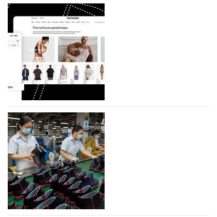
На платформе Lamoda - новый раздел и
условия продвижения локальных
дизайнерских марок
Российский маркетплейс Lamoda решил обновить
раздел для продажи продукции локальных
дизайнерских марок одежды, обуви и аксессуаров.
Бренды также получат маркетинговую…
06.08.2026
374