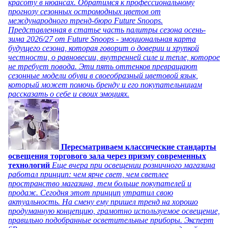
красоту в нюансах. Обратимся к профессиональному
прогнозу сезонных остромодных цветов от
международного тренд-бюро Future Snoops.
Представленная в статье часть палитры сезона осень-
зима 2026/27 от Future Snoops - эмоциональная карта
будущего сезона, которая говорит о доверии и хрупкой
честности, о равновесии, внутренней силе и тепле, которое
не требует повода. Эти пять оттенков превращают
сезонные модели обуви в своеобразный цветовой язык,
который может помочь бренду и его покупательницам
рассказать о себе и своих эмоциях.
Пересматриваем классические стандарты
освещения торгового зала через призму современных
технологий
Еще вчера при освещении розничного магазина
работал принцип: чем ярче свет, чем светлее
пространство магазина, тем больше покупателей и
продаж. Сегодня этот принцип утратил свою
актуальность. На смену ему пришел тренд на хорошо
продуманную концепцию, грамотно используемое освещение,
правильно подобранные осветительные приборы. Эксперт