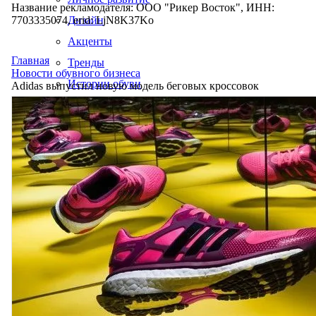
Название рекламодателя: ООО "Рикер Восток", ИНН:
7703335074, erid: LjN8K37Ko
Дизайн
Акценты
Главная
Тренды
Новости обувного бизнеса
Истории обуви
Adidas выпустил новую модель беговых кроссовок
Производство