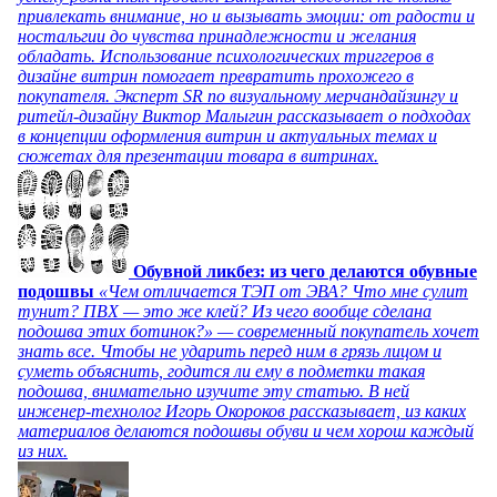
привлекать внимание, но и вызывать эмоции: от радости и
ностальгии до чувства принадлежности и желания
обладать. Использование психологических триггеров в
дизайне витрин помогает превратить прохожего в
покупателя. Эксперт SR по визуальному мерчандайзингу и
ритейл-дизайну Виктор Малыгин рассказывает о подходах
в концепции оформления витрин и актуальных темах и
сюжетах для презентации товара в витринах.
Обувной ликбез: из чего делаются обувные
подошвы
«Чем отличается ТЭП от ЭВА? Что мне сулит
тунит? ПВХ — это же клей? Из чего вообще сделана
подошва этих ботинок?» — современный покупатель хочет
знать все. Чтобы не ударить перед ним в грязь лицом и
суметь объяснить, годится ли ему в подметки такая
подошва, внимательно изучите эту статью. В ней
инженер-технолог Игорь Окороков рассказывает, из каких
материалов делаются подошвы обуви и чем хорош каждый
из них.