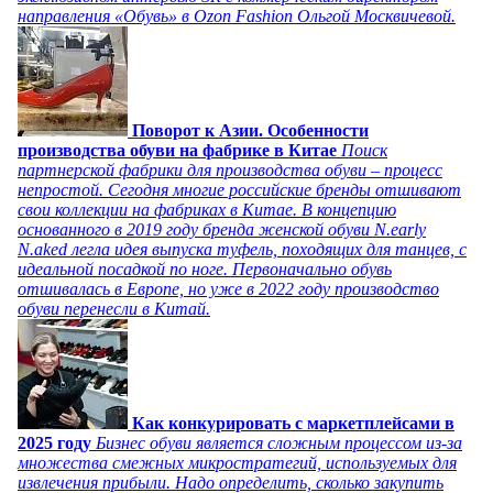
направления «Обувь» в Ozon Fashion Ольгой Москвичевой.
Поворот к Азии. Особенности
производства обуви на фабрике в Китае
Поиск
партнерской фабрики для производства обуви – процесс
непростой. Сегодня многие российские бренды отшивают
свои коллекции на фабриках в Китае. В концепцию
основанного в 2019 году бренда женской обуви N.early
N.aked легла идея выпуска туфель, походящих для танцев, с
идеальной посадкой по ноге. Первоначально обувь
отшивалась в Европе, но уже в 2022 году производство
обуви перенесли в Китай.
Как конкурировать с маркетплейсами в
2025 году
Бизнес обуви является сложным процессом из-за
множества смежных микростратегий, используемых для
извлечения прибыли. Надо определить, сколько закупить