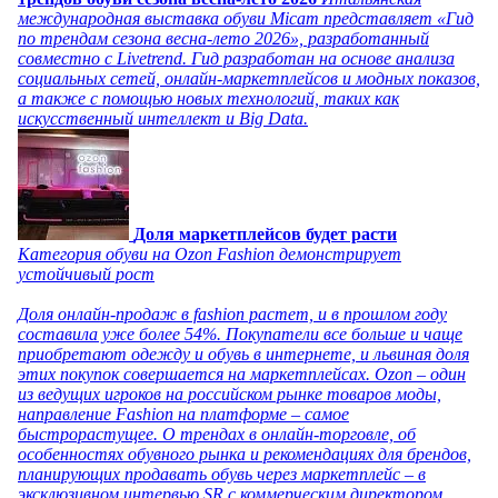
международная выставка обуви Micam представляет «Гид
по трендам сезона весна-лето 2026», разработанный
совместно с Livetrend. Гид разработан на основе анализа
социальных сетей, онлайн-маркетплейсов и модных показов,
а также с помощью новых технологий, таких как
искусственный интеллект и Big Data.
Доля маркетплейсов будет расти
Категория обуви на Ozon Fashion демонстрирует
устойчивый рост
Доля онлайн-продаж в fashion растет, и в прошлом году
составила уже более 54%. Покупатели все больше и чаще
приобретают одежду и обувь в интернете, и львиная доля
этих покупок совершается на маркетплейсах. Ozon – один
из ведущих игроков на российском рынке товаров моды,
направление Fashion на платформе – самое
быстрорастущее. О трендах в онлайн-торговле, об
особенностях обувного рынка и рекомендациях для брендов,
планирующих продавать обувь через маркетплейс – в
эксклюзивном интервью SR с коммерческим директором