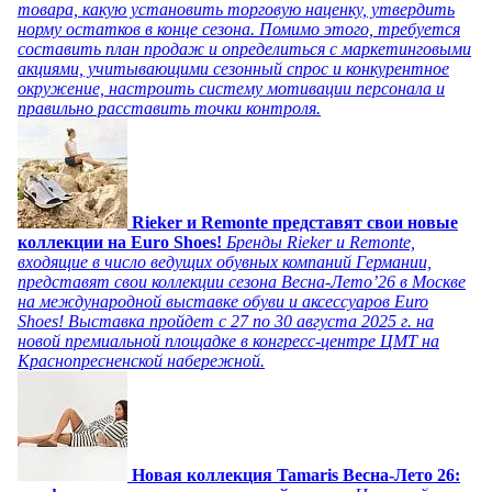
товара, какую установить торговую наценку, утвердить
норму остатков в конце сезона. Помимо этого, требуется
составить план продаж и определиться с маркетинговыми
акциями, учитывающими сезонный спрос и конкурентное
окружение, настроить систему мотивации персонала и
правильно расставить точки контроля.
Rieker и Remonte представят свои новые
коллекции на Euro Shoes!
Бренды Rieker и Remonte,
входящие в число ведущих обувных компаний Германии,
представят свои коллекции сезона Весна-Лето’26 в Москве
на международной выставке обуви и аксессуаров Euro
Shoes! Выставка пройдет c 27 по 30 августа 2025 г. на
новой премиальной площадке в конгресс-центре ЦМТ на
Краснопресненской набережной.
Новая коллекция Tamaris Весна-Лето 26: