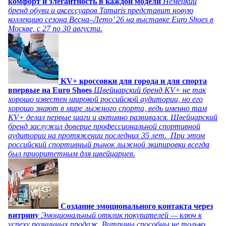
комфорт и элегантность в каждой модели
Немецкий
бренд обуви и аксессуаров Tamaris представит новую
коллекцию сезона Весна–Лето’ 26 на выставке Euro Shoes в
Москве, с 27 по 30 августа.
KV+ кроссовки для города и для спорта
впервые на Euro Shoes
Швейцарский бренд KV+ не так
хорошо известен широкой российской аудитории, но его
хорошо знают в мире лыжного спорта, ведь именно там
KV+ делал первые шаги и активно развивался. Швейцарский
бренд заслужил доверие профессиональной спортивной
аудитории на протяжении последних 35 лет. При этом
российский спортивный рынок лыжной экипировки всегда
был приоритетным для швейцарцев.
Создание эмоционального контакта через
витрину
Эмоциональный отклик покупателей — ключ к
успеху розничных продаж. Витрины способны не только