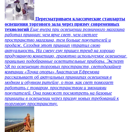
Пересматриваем классические стандарты
освещения торгового зала через призму современных
технологий
Еще вчера при освещении розничного магазина
работал принцип: чем ярче свет, чем светлее
пространство магазина, тем больше покупателей и
продаж. Сегодня этот принцип утратил свою
актуальность. На смену ему пришел тренд на хорошо
продуманную концепцию, грамотно используемое освещение,
правильно подобранные осветительные приборы. Эксперт
SR по освещению торговых пространств, светодизайнер
компании «Точка опоры» Анастасия Ефремова
рассказывает об актуальных принципах освещения в
модном и обувном ритейле, о том, как свет помогает
работать с товаром, пространством и эмоциями
покупателей. Она поможет посмотреть на базовые
принципы в освещении через призму новых требований к
торговому пространству.