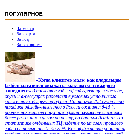
ПОПУЛЯРНОЕ
За месяц
За квартал
За год
За все время
«Когда клиентов мало: как владельцам
fashion-магазинов «выжать» максимум из каждого
зашедшего»
В последние годы офлайн-розница в одежде,
обуви и аксессуарах работает в условиях устойчивого
снижения входящего трафика. По итогам 2025 года спад
трафика офлайн-магазинов в России составил 8-15 %,
причем показатель покупок в офлайн-сегменте снижался
более резко, чем в целом по рынку, по данным Retail.ru. По
статистике отдельных ТЦ падение по итогам прошлого
года составило от 15 до 25%. Как эффективно работать
продавцам с покупателями в таких непростых условиях?