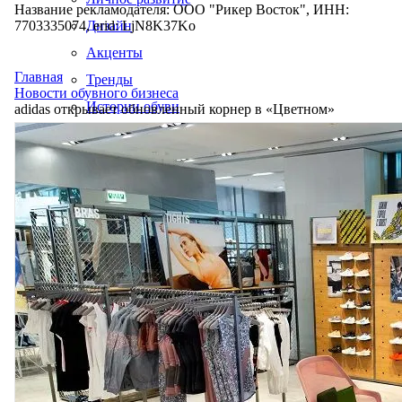
Название рекламодателя: ООО "Рикер Восток", ИНН:
7703335074, erid: LjN8K37Ko
Дизайн
Акценты
Главная
Тренды
Новости обувного бизнеса
Истории обуви
adidas открывает обновленный корнер в «Цветном»
Производство