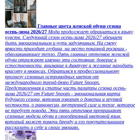
Главные цвета женской обуви сезона
осень-зима 2026/27
Мода продолжает обращаться к языку
чувств. Следующий сезон осень-зима 2026/27 обещает
быть эмоциональным и чуть задумчивым. На смену
яркости приходит глубина, на место показной роскоши -
обволакивающее тепло. Пять главных оттенков женской
обуви отражают именно эти состояния: доверие к
естественности, внимание к фактуре и желание находить
красоту в нюансах. Обратимся к профессиональному
прогнозу сезонных остромодных цветов от
международного тренд-бюро Future Snoops.
Представленная в статье часть палитры сезона осень-
зима 2026/27 от Future Snoops - эмоциональная карта
будущего сезона, которая говорит о доверии и хрупкой
честности, о равновесии, внутренней силе и тепле, которое
не требует повода. Эти пять оттенков превращают
сезонные модели обуви в своеобразный цветовой язык,
который может помочь бренду и его покупательницам
рассказать о себе и своих эмоциях.