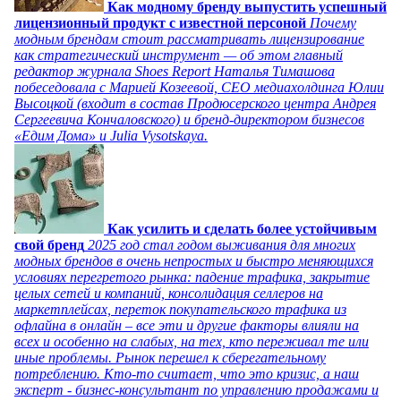
Как модному бренду выпустить успешный
лицензионный продукт с известной персоной
Почему
модным брендам стоит рассматривать лицензирование
как стратегический инструмент — об этом главный
редактор журнала Shoes Report Наталья Тимашова
побеседовала с Марией Козеевой, СЕО медиахолдинга Юлии
Высоцкой (входит в состав Продюсерского центра Андрея
Сергеевича Кончаловского) и бренд-директором бизнесов
«Едим Дома» и Julia Vysotskaya.
Как усилить и сделать более устойчивым
свой бренд
2025 год стал годом выживания для многих
модных брендов в очень непростых и быстро меняющихся
условиях перегретого рынка: падение трафика, закрытие
целых сетей и компаний, консолидация селлеров на
маркетплейсах, переток покупательского трафика из
офлайна в онлайн – все эти и другие факторы влияли на
всех и особенно на слабых, на тех, кто переживал те или
иные проблемы. Рынок перешел к сберегательному
потреблению. Кто-то считает, что это кризис, а наш
эксперт - бизнес-консультант по управлению продажами и