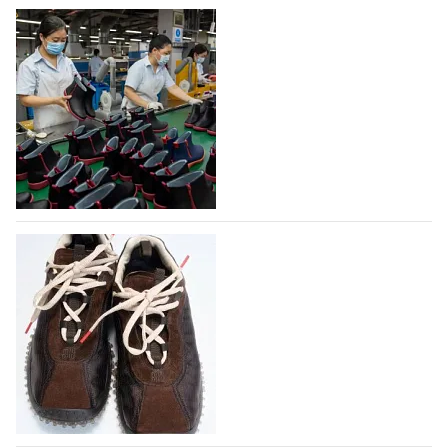
На платформе Lamoda - новый раздел и
условия продвижения локальных
дизайнерских марок
Российский маркетплейс Lamoda решил обновить
раздел для продажи продукции локальных
дизайнерских марок одежды, обуви и аксессуаров.
Бренды также получат маркетинговую…
06.08.2026
912
Объем мирового производства обуви в
2025 году практически не увеличился
В 2025 году мировое производство обуви
практически не изменилось, зафиксировав
незначительный рост на 0,1% до 24,6 млрд пар, -
данные опубликованы в аналитическом вестнике
«Всемирный ежегодник обуви 2026», Португальской