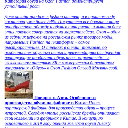
Категория обуви на Ozon Fashion демонстрирует
устойчивый рост
Доля онлайн-продаж в fashion растет, и в прошлом году
составила уже более 54%. Покупатели все больше и чаще
приобретают одежду и обувь в интернете, и львиная доля
этих покупок совершается на маркетплейсах. Ozon – один
из ведущих игроков на российском рынке товаров моды,
направление Fashion на платформе – самое
быстрорастущее. О трендах в онлайн-торговле, об
особенностях обувного рынка и рекомендациях для брендов,
планирующих продавать обувь через маркетплейс – в
эксклюзивном интервью SR с коммерческим директором
направления «Обувь» в Ozon Fashion Ольгой Москвичевой.
Поворот к Азии. Особенности
производства обуви на фабрике в Китае
Поиск
партнерской фабрики для производства обуви – процесс
непростой. Сегодня многие российские бренды отшивают
свои коллекции на фабриках в Китае. В концепцию
основанного в 2019 году бренда женской обуви N.early