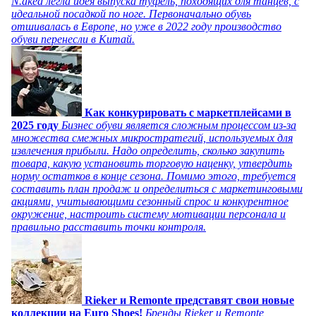
N.aked легла идея выпуска туфель, походящих для танцев, с
идеальной посадкой по ноге. Первоначально обувь
отшивалась в Европе, но уже в 2022 году производство
обуви перенесли в Китай.
Как конкурировать с маркетплейсами в
2025 году
Бизнес обуви является сложным процессом из-за
множества смежных микростратегий, используемых для
извлечения прибыли. Надо определить, сколько закупить
товара, какую установить торговую наценку, утвердить
норму остатков в конце сезона. Помимо этого, требуется
составить план продаж и определиться с маркетинговыми
акциями, учитывающими сезонный спрос и конкурентное
окружение, настроить систему мотивации персонала и
правильно расставить точки контроля.
Rieker и Remonte представят свои новые
коллекции на Euro Shoes!
Бренды Rieker и Remonte,