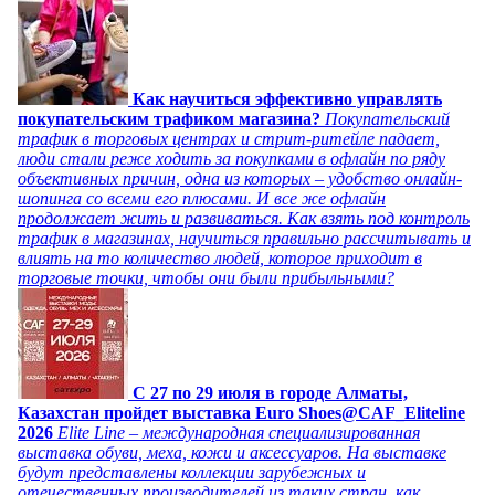
Как научиться эффективно управлять
покупательским трафиком магазина?
Покупательский
трафик в торговых центрах и стрит-ритейле падает,
люди стали реже ходить за покупками в офлайн по ряду
объективных причин, одна из которых – удобство онлайн-
шопинга со всеми его плюсами. И все же офлайн
продолжает жить и развиваться. Как взять под контроль
трафик в магазинах, научиться правильно рассчитывать и
влиять на то количество людей, которое приходит в
торговые точки, чтобы они были прибыльными?
C 27 по 29 июля в городе Алматы,
Казахстан пройдет выставка Euro Shoes@CAF_Eliteline
2026
Elite Line – международная специализированная
выставка обуви, меха, кожи и аксессуаров. На выставке
будут представлены коллекции зарубежных и
отечественных производителей из таких стран, как