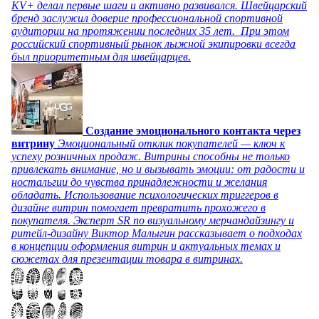
KV+ делал первые шаги и активно развивался. Швейцарский
бренд заслужил доверие профессиональной спортивной
аудитории на протяжении последних 35 лет. При этом
российский спортивный рынок лыжной экипировки всегда
был приоритетным для швейцарцев.
Создание эмоционального контакта через
витрину
Эмоциональный отклик покупателей — ключ к
успеху розничных продаж. Витрины способны не только
привлекать внимание, но и вызывать эмоции: от радости и
ностальгии до чувства принадлежности и желания
обладать. Использование психологических триггеров в
дизайне витрин помогает превратить прохожего в
покупателя. Эксперт SR по визуальному мерчандайзингу и
ритейл-дизайну Виктор Малыгин рассказывает о подходах
в концепции оформления витрин и актуальных темах и
сюжетах для презентации товара в витринах.