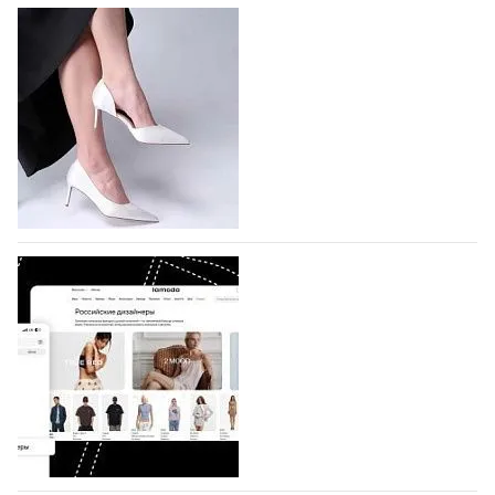
На участие в Московской неделе моды
подано 1047 заявок
На участие в седьмой Московской неделе моды,
которая пройдет в российской столице с 26 сентября
по 1 октября, уже подано 1047 заявок. Примерно
половину из них (494) прислали дизайнеры,
коллекции которых не были представлены в…
07.08.2026
856
BALLINA представит свои новинки на Euro
Shoes
Компания BALLINA Guangzhou Lihuang Footwear
Co., Ltd., основанная в 2011 году и расположенная в
Гуанчжоу, столице моды Китая, является
профессиональной обувной компанией,
объединяющей разработку, производство и…
07.08.2026
726