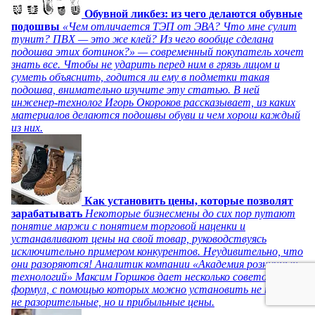
Обувной ликбез: из чего делаются обувные
подошвы
«Чем отличается ТЭП от ЭВА? Что мне сулит
тунит? ПВХ — это же клей? Из чего вообще сделана
подошва этих ботинок?» — современный покупатель хочет
знать все. Чтобы не ударить перед ним в грязь лицом и
суметь объяснить, годится ли ему в подметки такая
подошва, внимательно изучите эту статью. В ней
инженер-технолог Игорь Окороков рассказывает, из каких
материалов делаются подошвы обуви и чем хорош каждый
из них.
Как установить цены, которые позволят
зарабатывать
Некоторые бизнесмены до сих пор путают
понятие маржи с понятием торговой наценки и
устанавливают цены на свой товар, руководствуясь
исключительно примером конкурентов. Неудивительно, что
они разоряются! Аналитик компании «Академия розничных
технологий» Максим Горшков дает несколько советов и
формул, с помощью которых можно установить не только
не разорительные, но и прибыльные цены.