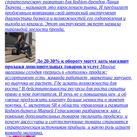
стратегическому развитию для fashion-брендов Дания
Ткачева – называет это взрослением рынка. И предлагает
проблемным компаниям свой авторский инструмент
диагностики бизнеса и возможностей его оздоровления и
выхода из кризиса. Этот инструмент эксперт назвала
пирамидой зрелости бренда.
До 20-30% к обороту могут дать магазину
продажи дополнительных товаров и услуг
Многие
магазины сегодня уперлись в «потолок» продаж:
ассортимент есть, команда работает, маркетинг запущен,
но выручка не растет. Где искать возможности для
роста? В действительности ресурсы для роста скрыты
прямо в чеке покупателя. И речь не о повышении цен, а об
умение предложить клиенту больше ценности в момент
покупки. С экспертом SR в области управления и развития
fashion-бизнеса Марией Герасименко разбираемся, как с
помощью дополнительных товаров увеличить продажи, и
почему аксессуары и сопутствующие товары становятся
стратегическим источником прибыли, и какую роль играет
команда магазина.