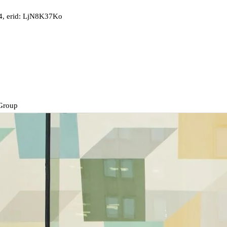
, erid: LjN8K37Ko
Group