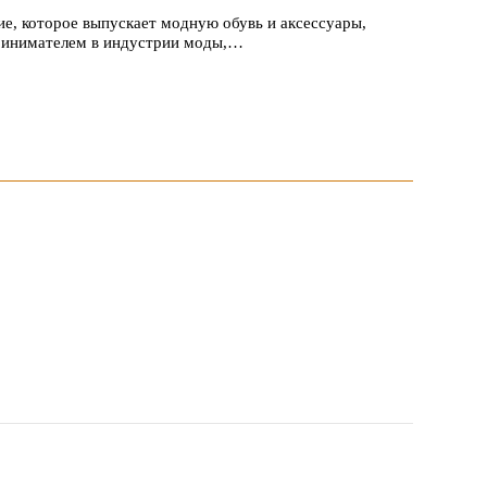
е, которое выпускает модную обувь и аксессуары,
принимателем в индустрии моды,…
 1047 заявок