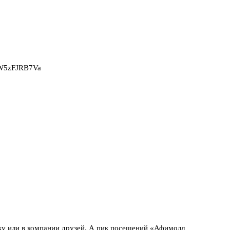
2W5zFJRB7Va
ку или в компании друзей. А пик посещений «Афимолл