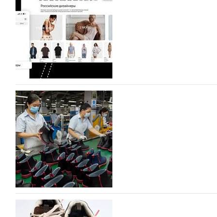
На платформе Lamoda - новый раздел и усл
дизайнерских марок
Российский маркетплейс Lamoda решил обновить разде
марок одежды, обуви и аксессуаров. Бренды также по
06.08.2026
112
Объем мирового производства обуви в 2025 г