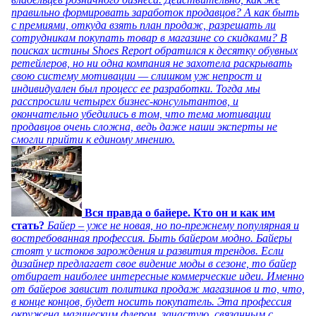
правильно формировать заработок продавцов? А как быть
с премиями, откуда взять план продаж, разрешать ли
сотрудникам покупать товар в магазине со скидками? В
поисках истины Shoes Report обратился к десятку обувных
ретейлеров, но ни одна компания не захотела раскрывать
свою систему мотивации — слишком уж непрост и
индивидуален был процесс ее разработки. Тогда мы
расспросили четырех бизнес-консультантов, и
окончательно убедились в том, что тема мотивации
продавцов очень сложна, ведь даже наши эксперты не
смогли прийти к единому мнению.
Вся правда о байере. Кто он и как им
стать?
Байер – уже не новая, но по-прежнему популярная и
востребованная профессия. Быть байером модно. Байеры
стоят у истоков зарождения и развития трендов. Если
дизайнер предлагает свое видение моды в сезоне, то байер
отбирает наиболее интересные коммерческие идеи. Именно
от байеров зависит политика продаж магазинов и то, что,
в конце концов, будет носить покупатель. Эта профессия
окружена магическим флером, зачастую, связанным с