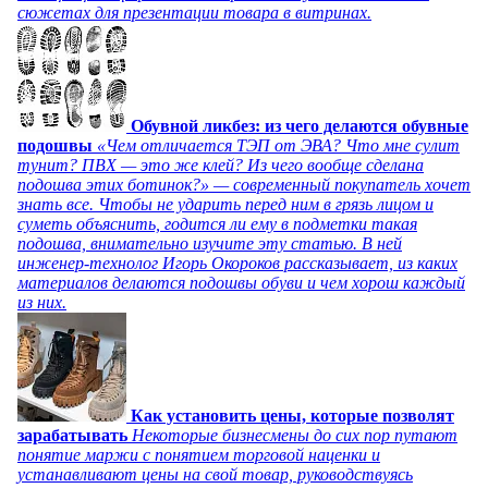
сюжетах для презентации товара в витринах.
Обувной ликбез: из чего делаются обувные
подошвы
«Чем отличается ТЭП от ЭВА? Что мне сулит
тунит? ПВХ — это же клей? Из чего вообще сделана
подошва этих ботинок?» — современный покупатель хочет
знать все. Чтобы не ударить перед ним в грязь лицом и
суметь объяснить, годится ли ему в подметки такая
подошва, внимательно изучите эту статью. В ней
инженер-технолог Игорь Окороков рассказывает, из каких
материалов делаются подошвы обуви и чем хорош каждый
из них.
Как установить цены, которые позволят
зарабатывать
Некоторые бизнесмены до сих пор путают
понятие маржи с понятием торговой наценки и
устанавливают цены на свой товар, руководствуясь