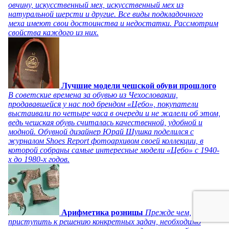
овчину, искусственный мех, искусственный мех из
натуральной шерсти и другие. Все виды подкладочного
меха имеют свои достоинства и недостатки. Рассмотрим
свойства каждого из них.
Лучшие модели чешской обуви прошлого
В советские времена за обувью из Чехословакии,
продававшейся у нас под брендом «Цебо», покупатели
выстаивали по четыре часа в очереди и не жалели об этом,
ведь чешская обувь считалась качественной, удобной и
модной. Обувной дизайнер Юрай Шушка поделился с
журналом Shoes Report фотоархивом своей коллекции, в
которой собраны самые интересные модели «Цебо» с 1940-
х до 1980-х годов.
Арифметика розницы
Прежде чем,
приступить к решению конкретных задач, необходимо