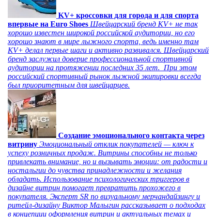
KV+ кроссовки для города и для спорта
впервые на Euro Shoes
Швейцарский бренд KV+ не так
хорошо известен широкой российской аудитории, но его
хорошо знают в мире лыжного спорта, ведь именно там
KV+ делал первые шаги и активно развивался. Швейцарский
бренд заслужил доверие профессиональной спортивной
аудитории на протяжении последних 35 лет. При этом
российский спортивный рынок лыжной экипировки всегда
был приоритетным для швейцарцев.
Создание эмоционального контакта через
витрину
Эмоциональный отклик покупателей — ключ к
успеху розничных продаж. Витрины способны не только
привлекать внимание, но и вызывать эмоции: от радости и
ностальгии до чувства принадлежности и желания
обладать. Использование психологических триггеров в
дизайне витрин помогает превратить прохожего в
покупателя. Эксперт SR по визуальному мерчандайзингу и
ритейл-дизайну Виктор Малыгин рассказывает о подходах
в концепции оформления витрин и актуальных темах и