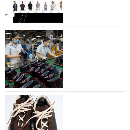
На платформе Lamoda - новый раздел и
условия продвижения локальных
дизайнерских марок
Российский маркетплейс Lamoda решил обновить
раздел для продажи продукции локальных
дизайнерских марок одежды, обуви и аксессуаров.
Бренды также получат маркетинговую…
06.08.2026
258
Объем мирового производства обуви в
2025 году практически не увеличился
В 2025 году мировое производство обуви
практически не изменилось, зафиксировав