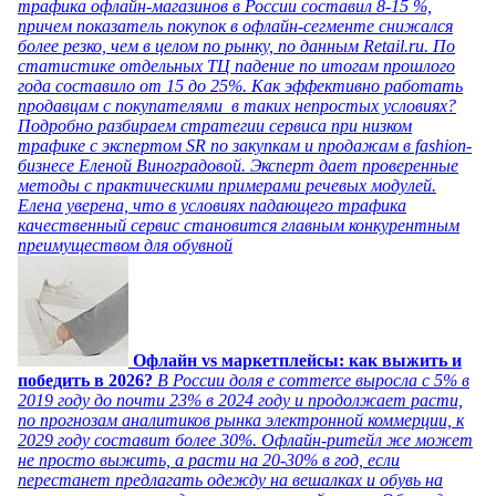
трафика офлайн-магазинов в России составил 8-15 %,
причем показатель покупок в офлайн-сегменте снижался
более резко, чем в целом по рынку, по данным Retail.ru. По
статистике отдельных ТЦ падение по итогам прошлого
года составило от 15 до 25%. Как эффективно работать
продавцам с покупателями в таких непростых условиях?
Подробно разбираем стратегии сервиса при низком
трафике с экспертом SR по закупкам и продажам в fashion-
бизнесе Еленой Виноградовой. Эксперт дает проверенные
методы с практическими примерами речевых модулей.
Елена уверена, что в условиях падающего трафика
качественный сервис становится главным конкурентным
преимуществом для обувной
Офлайн vs маркетплейсы: как выжить и
победить в 2026?
В России доля e commerce выросла с 5% в
2019 году до почти 23% в 2024 году и продолжает расти,
по прогнозам аналитиков рынка электронной коммерции, к
2029 году составит более 30%. Офлайн-ритейл же может
не просто выжить, а расти на 20-30% в год, если
перестанет предлагать одежду на вешалках и обувь на