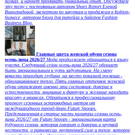
полках, и начнет продавать уникальный опыт. Обсуждаем
эту тему с постоянным автором Shoes Report Еленой
Виноградовой, экспертом по закупкам и продажам в fashion-
бизнесе, автором блога для ритейла и байеров Fashion
Business Blog.
Главные цвета женской обуви сезона
осень-зима 2026/27
Мода продолжает обращаться к языку
чувств. Следующий сезон осень-зима 2026/27 обещает
быть эмоциональным и чуть задумчивым. На смену
яркости приходит глубина, на место показной роскоши -
обволакивающее тепло. Пять главных оттенков женской
обуви отражают именно эти состояния: доверие к
естественности, внимание к фактуре и желание находить
красоту в нюансах. Обратимся к профессиональному
прогнозу сезонных остромодных цветов от
международного тренд-бюро Future Snoops.
Представленная в статье часть палитры сезона осень-
зима 2026/27 от Future Snoops - эмоциональная карта
будущего сезона, которая говорит о доверии и хрупкой
честности, о равновесии, внутренней силе и тепле, которое