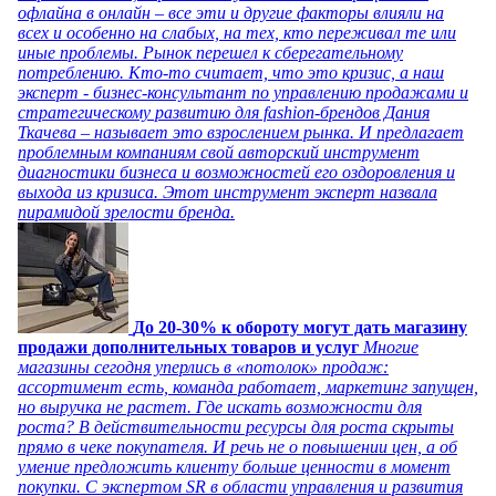
офлайна в онлайн – все эти и другие факторы влияли на
всех и особенно на слабых, на тех, кто переживал те или
иные проблемы. Рынок перешел к сберегательному
потреблению. Кто-то считает, что это кризис, а наш
эксперт - бизнес-консультант по управлению продажами и
стратегическому развитию для fashion-брендов Дания
Ткачева – называет это взрослением рынка. И предлагает
проблемным компаниям свой авторский инструмент
диагностики бизнеса и возможностей его оздоровления и
выхода из кризиса. Этот инструмент эксперт назвала
пирамидой зрелости бренда.
До 20-30% к обороту могут дать магазину
продажи дополнительных товаров и услуг
Многие
магазины сегодня уперлись в «потолок» продаж:
ассортимент есть, команда работает, маркетинг запущен,
но выручка не растет. Где искать возможности для
роста? В действительности ресурсы для роста скрыты
прямо в чеке покупателя. И речь не о повышении цен, а об
умение предложить клиенту больше ценности в момент
покупки. С экспертом SR в области управления и развития