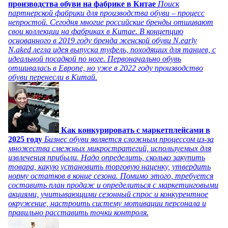
производства обуви на фабрике в Китае
Поиск
партнерской фабрики для производства обуви – процесс
непростой. Сегодня многие российские бренды отшивают
свои коллекции на фабриках в Китае. В концепцию
основанного в 2019 году бренда женской обуви N.early
N.aked легла идея выпуска туфель, походящих для танцев, с
идеальной посадкой по ноге. Первоначально обувь
отшивалась в Европе, но уже в 2022 году производство
обуви перенесли в Китай.
Как конкурировать с маркетплейсами в
2025 году
Бизнес обуви является сложным процессом из-за
множества смежных микростратегий, используемых для
извлечения прибыли. Надо определить, сколько закупить
товара, какую установить торговую наценку, утвердить
норму остатков в конце сезона. Помимо этого, требуется
составить план продаж и определиться с маркетинговыми
акциями, учитывающими сезонный спрос и конкурентное
окружение, настроить систему мотивации персонала и
правильно расставить точки контроля.