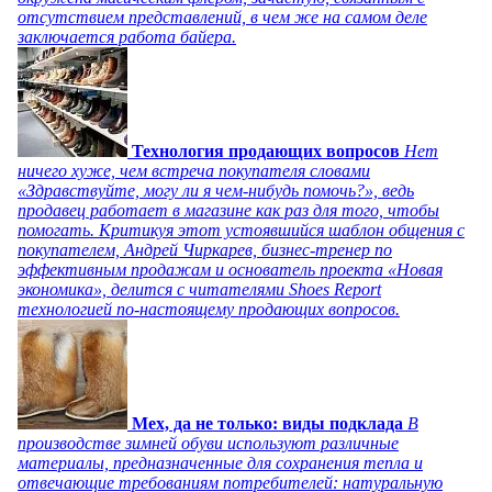
отсутствием представлений, в чем же на самом деле
заключается работа байера.
Технология продающих вопросов
Нет
ничего хуже, чем встреча покупателя словами
«Здравствуйте, могу ли я чем-нибудь помочь?», ведь
продавец работает в магазине как раз для того, чтобы
помогать. Критикуя этот устоявшийся шаблон общения с
покупателем, Андрей Чиркарев, бизнес-тренер по
эффективным продажам и основатель проекта «Новая
экономика», делится с читателями Shoes Report
технологией по-настоящему продающих вопросов.
Мех, да не только: виды подклада
В
производстве зимней обуви используют различные
материалы, предназначенные для сохранения тепла и
отвечающие требованиям потребителей: натуральную