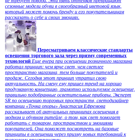
не требует повода. Эти пять оттенков превращают
сезонные модели обуви в своеобразный цветовой язык,
который может помочь бренду и его покупательницам
рассказать о себе и своих эмоциях.
Пересматриваем классические стандарты
освещения торгового зала через призму современных
технологий
Еще вчера при освещении розничного магазина
работал принцип: чем ярче свет, чем светлее
пространство магазина, тем больше покупателей и
продаж. Сегодня этот принцип утратил свою
актуальность. На смену ему пришел тренд на хорошо
продуманную концепцию, грамотно используемое освещение,
правильно подобранные осветительные приборы. Эксперт
SR по освещению торговых пространств, светодизайнер
компании «Точка опоры» Анастасия Ефремова
рассказывает об актуальных принципах освещения в
модном и обувном ритейле, о том, как свет помогает
работать с товаром, пространством и эмоциями
покупателей. Она поможет посмотреть на базовые
принципы в освещении через призму новых требований к
торговому пространству.