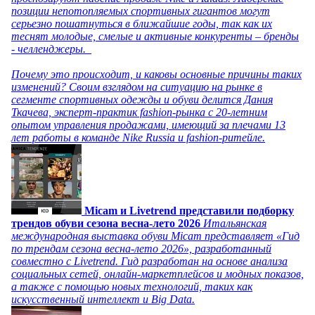
позиции непотопляемых спортивных гигантов могут
серьезно пошатнуться в ближайшие годы, так как их
теснят молодые, смелые и активные конкуренты – бренды
- челленджеры.
Почему это происходит, и каковы основные причины таких
изменений? Своим взглядом на ситуацию на рынке в
сегменте спортивных одежды и обуви делится Дания
Ткачева, эксперт-практик fashion-рынка с 20-летним
опытом управления продажами, имеющий за плечами 13
лет работы в команде Nike Russia и fashion-ритейле.
Micam и Livetrend представили подборку
трендов обуви сезона весна-лето 2026
Итальянская
международная выставка обуви Micam представляет «Гид
по трендам сезона весна-лето 2026», разработанный
совместно с Livetrend. Гид разработан на основе анализа
социальных сетей, онлайн-маркетплейсов и модных показов,
а также с помощью новых технологий, таких как
искусственный интеллект и Big Data.