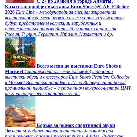
C 27 по 29 июля в городе Алматы,
Казахстан пройдет выставка Euro Shoes@CAF_Eliteline
2026
Elite Line – международная специализированная
выставка обуви, меха, кожи и аксессуаров. На выставке
будут представлены коллекции зарубежных и
отечественных производителей из таких стран, как
Россия, Турция, Германия, Италия, Казахстан и др.
Всего месяц до выставки Euro Shoes в
Москве!
Считаем дни для главной международной
выставки обуви и аксессуаров Euro Shoes Premiere Collection
в Москве! Выставка пройдет с 27 по 30 августа на новой
премиальной площадке – в столичном конгресс-центре ЦМТ
на Краснопресненской набережной.
Борьба за рынок спортивной обуви
Эксперты модного рынка и аналитики-экономисты
прогнозируют падение продаж Nike и Adidas. Лидерские