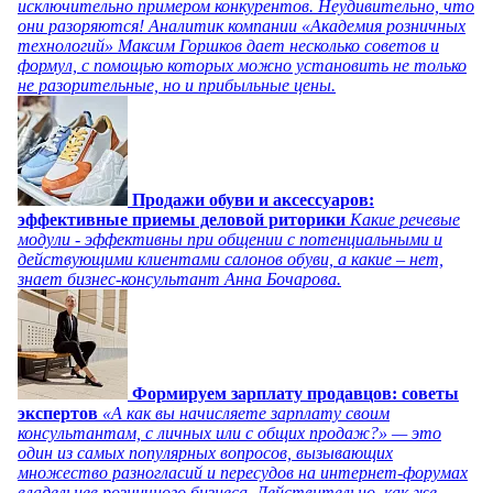
исключительно примером конкурентов. Неудивительно, что
они разоряются! Аналитик компании «Академия розничных
технологий» Максим Горшков дает несколько советов и
формул, с помощью которых можно установить не только
не разорительные, но и прибыльные цены.
Продажи обуви и аксессуаров:
эффективные приемы деловой риторики
Какие речевые
модули - эффективны при общении с потенциальными и
действующими клиентами салонов обуви, а какие – нет,
знает бизнес-консультант Анна Бочарова.
Формируем зарплату продавцов: советы
экспертов
«А как вы начисляете зарплату своим
консультантам, с личных или с общих продаж?» — это
один из самых популярных вопросов, вызывающих
множество разногласий и пересудов на интернет-форумах
владельцев розничного бизнеса. Действительно, как же