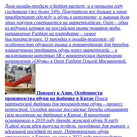
Доля онлайн-продаж в fashion растет, и в прошлом году
составила уже более 54%. Покупатели все больше и чаще
приобретают одежду и обувь в интернете, и львиная доля
этих покупок совершается на маркетплейсах. Ozon – один
из ведущих игроков на российском рынке товаров моды,
направление Fashion на платформе – самое
быстрорастущее. О трендах в онлайн-торговле, об
особенностях обувного рынка и рекомендациях для брендов,
планирующих продавать обувь через маркетплейс – в
эксклюзивном интервью SR с коммерческим директором
направления «Обувь» в Ozon Fashion Ольгой Москвичевой.
Поворот к Азии. Особенности
производства обуви на фабрике в Китае
Поиск
партнерской фабрики для производства обуви – процесс
непростой. Сегодня многие российские бренды отшивают
свои коллекции на фабриках в Китае. В концепцию
основанного в 2019 году бренда женской обуви N.early
N.aked легла идея выпуска туфель, походящих для танцев, с
идеальной посадкой по ноге. Первоначально обувь
отшивалась в Европе, но уже в 2022 году производство