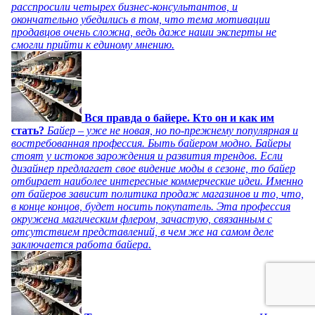
расспросили четырех бизнес-консультантов, и
окончательно убедились в том, что тема мотивации
продавцов очень сложна, ведь даже наши эксперты не
смогли прийти к единому мнению.
Вся правда о байере. Кто он и как им
стать?
Байер – уже не новая, но по-прежнему популярная и
востребованная профессия. Быть байером модно. Байеры
стоят у истоков зарождения и развития трендов. Если
дизайнер предлагает свое видение моды в сезоне, то байер
отбирает наиболее интересные коммерческие идеи. Именно
от байеров зависит политика продаж магазинов и то, что,
в конце концов, будет носить покупатель. Эта профессия
окружена магическим флером, зачастую, связанным с
отсутствием представлений, в чем же на самом деле
заключается работа байера.