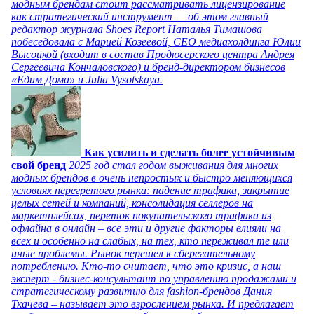
модным брендам стоит рассматривать лицензирование
как стратегический инструмент — об этом главный
редактор журнала Shoes Report Наталья Тимашова
побеседовала с Марией Козеевой, СЕО медиахолдинга Юлии
Высоцкой (входит в состав Продюсерского центра Андрея
Сергеевича Кончаловского) и бренд-директором бизнесов
«Едим Дома» и Julia Vysotskaya.
Как усилить и сделать более устойчивым
свой бренд
2025 год стал годом выживания для многих
модных брендов в очень непростых и быстро меняющихся
условиях перегретого рынка: падение трафика, закрытие
целых сетей и компаний, консолидация селлеров на
маркетплейсах, переток покупательского трафика из
офлайна в онлайн – все эти и другие факторы влияли на
всех и особенно на слабых, на тех, кто переживал те или
иные проблемы. Рынок перешел к сберегательному
потреблению. Кто-то считает, что это кризис, а наш
эксперт - бизнес-консультант по управлению продажами и
стратегическому развитию для fashion-брендов Дания
Ткачева – называет это взрослением рынка. И предлагает