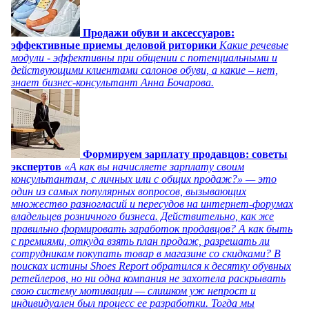
Продажи обуви и аксессуаров:
эффективные приемы деловой риторики
Какие речевые
модули - эффективны при общении с потенциальными и
действующими клиентами салонов обуви, а какие – нет,
знает бизнес-консультант Анна Бочарова.
Формируем зарплату продавцов: советы
экспертов
«А как вы начисляете зарплату своим
консультантам, с личных или с общих продаж?» — это
один из самых популярных вопросов, вызывающих
множество разногласий и пересудов на интернет-форумах
владельцев розничного бизнеса. Действительно, как же
правильно формировать заработок продавцов? А как быть
с премиями, откуда взять план продаж, разрешать ли
сотрудникам покупать товар в магазине со скидками? В
поисках истины Shoes Report обратился к десятку обувных
ретейлеров, но ни одна компания не захотела раскрывать
свою систему мотивации — слишком уж непрост и
индивидуален был процесс ее разработки. Тогда мы