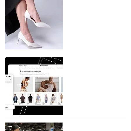
подано 1047 заявок
На участие в седьмой Московской неделе моды,
которая пройдет в российской столице с 26 сентября
по 1 октября, уже подано 1047 заявок. Примерно
половину из них (494) прислали дизайнеры,
коллекции которых не были представлены в…
07.08.2026
723
BALLINA представит свои новинки на Euro
Shoes
Компания BALLINA Guangzhou Lihuang Footwear
Co., Ltd., основанная в 2011 году и расположенная в
Гуанчжоу, столице моды Китая, является
профессиональной обувной компанией,
объединяющей разработку, производство и…
07.08.2026
588
На платформе Lamoda - новый раздел и