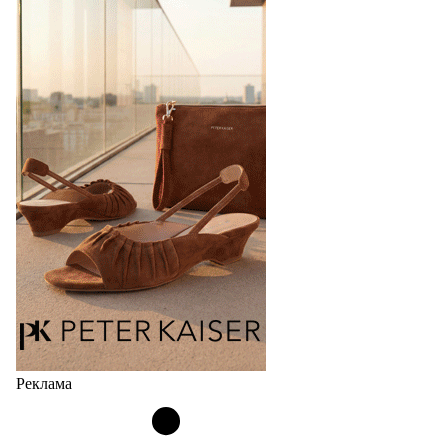
перевыпустил свой хит - кроссовки
Bubble
Популярный силуэт бренда,1999 года выпуска,
соответствует сегодняшнему тренду на
сникерины (гибридный вариант балеток и
кроссовок обтекаемой формы и с тонкой подошвой).
Но в модели Miu Miu Bubble присутствует еще и…
05.08.2026
3586
Реклама