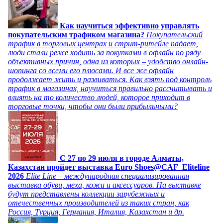
Как научиться эффективно управлять
покупательским трафиком магазина?
Покупательский
трафик в торговых центрах и стрит-ритейле падает,
люди стали реже ходить за покупками в офлайн по ряду
объективных причин, одна из которых – удобство онлайн-
шопинга со всеми его плюсами. И все же офлайн
продолжает жить и развиваться. Как взять под контроль
трафик в магазинах, научиться правильно рассчитывать и
влиять на то количество людей, которое приходит в
торговые точки, чтобы они были прибыльными?
C 27 по 29 июля в городе Алматы,
Казахстан пройдет выставка Euro Shoes@CAF_Eliteline
2026
Elite Line – международная специализированная
выставка обуви, меха, кожи и аксессуаров. На выставке
будут представлены коллекции зарубежных и
отечественных производителей из таких стран, как
Россия, Турция, Германия, Италия, Казахстан и др.