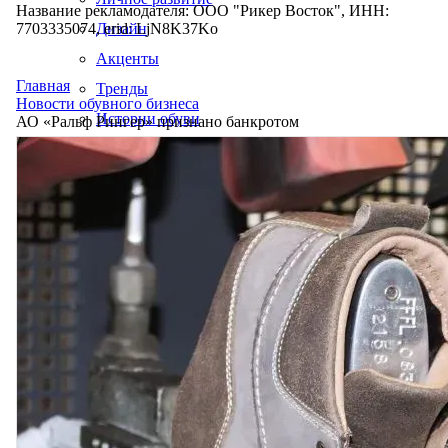
Название рекламодателя: ООО "Рикер Восток", ИНН:
7703335074, erid: LjN8K37Ko
Дизайн
Акценты
Главная
Тренды
Новости обувного бизнеса
Истории обуви
АО «Ральф Рингер» признано банкротом
Производство