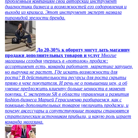
проблемным компаниям свой авторский инструмент
диагностики бизнеса и возможностей его оздоровления и
выхода из кризиса. Этот инструмент эксперт назвала
пирамидой зрелости бренда.
До 20-30% к обороту могут дать магазину
продажи дополнительных товаров и услуг
Многие
магазины сегодня уперлись в «потолок» продаж:
ассортимент есть, команда работает, маркетинг запущен,
но выручка не растет. Где искать возможности для
роста? В действительности ресурсы для роста скрыты
прямо в чеке покупателя. И речь не о повышении цен, а об
умение предложить клиенту больше ценности в момент
покупки. С экспертом SR в области управления и развития
fashion-бизнеса Марией Герасименко разбираемся, как с
помощью дополнительных товаров увеличить продажи, и
почему аксессуары и сопутствующие товары становятся
стратегическим источником прибыли, и какую роль играет
команда магазина.