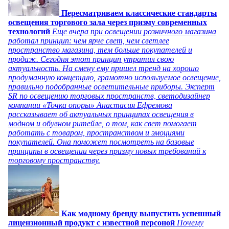
Пересматриваем классические стандарты
освещения торгового зала через призму современных
технологий
Еще вчера при освещении розничного магазина
работал принцип: чем ярче свет, чем светлее
пространство магазина, тем больше покупателей и
продаж. Сегодня этот принцип утратил свою
актуальность. На смену ему пришел тренд на хорошо
продуманную концепцию, грамотно используемое освещение,
правильно подобранные осветительные приборы. Эксперт
SR по освещению торговых пространств, светодизайнер
компании «Точка опоры» Анастасия Ефремова
рассказывает об актуальных принципах освещения в
модном и обувном ритейле, о том, как свет помогает
работать с товаром, пространством и эмоциями
покупателей. Она поможет посмотреть на базовые
принципы в освещении через призму новых требований к
торговому пространству.
Как модному бренду выпустить успешный
лицензионный продукт с известной персоной
Почему