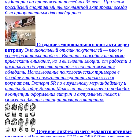
аудитории на протяжении последних 35 лет. При этом
российский спортивный рынок лыжной экипировки всегда
был приоритетным для швейцарцев.
Создание эмоционального контакта через
витрину
Эмоциональный отклик покупателей — ключ к
успеху розничных продаж. Витрины способны не только
привлекать внимание, но и вызывать эмоции: от радости и
ностальгии до чувства принадлежности и желания
обладать. Использование психологических триггеров в
дизайне витрин помогает превратить прохожего в
покупателя. Эксперт SR по визуальному мерчандайзингу и
ритейл-дизайну Виктор Малыгин рассказывает о подходах
в концепции оформления витрин и актуальных темах и
сюжетах для презентации товара в витринах.
Обувной ликбез: из чего делаются обувные
подошвы
«Чем отличается ТЭП от ЭВА? Что мне сулит