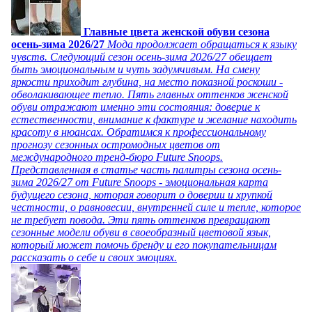
Главные цвета женской обуви сезона
осень-зима 2026/27
Мода продолжает обращаться к языку
чувств. Следующий сезон осень-зима 2026/27 обещает
быть эмоциональным и чуть задумчивым. На смену
яркости приходит глубина, на место показной роскоши -
обволакивающее тепло. Пять главных оттенков женской
обуви отражают именно эти состояния: доверие к
естественности, внимание к фактуре и желание находить
красоту в нюансах. Обратимся к профессиональному
прогнозу сезонных остромодных цветов от
международного тренд-бюро Future Snoops.
Представленная в статье часть палитры сезона осень-
зима 2026/27 от Future Snoops - эмоциональная карта
будущего сезона, которая говорит о доверии и хрупкой
честности, о равновесии, внутренней силе и тепле, которое
не требует повода. Эти пять оттенков превращают
сезонные модели обуви в своеобразный цветовой язык,
который может помочь бренду и его покупательницам
рассказать о себе и своих эмоциях.