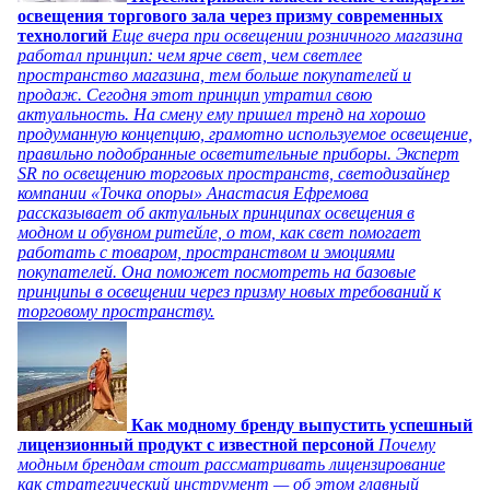
освещения торгового зала через призму современных
технологий
Еще вчера при освещении розничного магазина
работал принцип: чем ярче свет, чем светлее
пространство магазина, тем больше покупателей и
продаж. Сегодня этот принцип утратил свою
актуальность. На смену ему пришел тренд на хорошо
продуманную концепцию, грамотно используемое освещение,
правильно подобранные осветительные приборы. Эксперт
SR по освещению торговых пространств, светодизайнер
компании «Точка опоры» Анастасия Ефремова
рассказывает об актуальных принципах освещения в
модном и обувном ритейле, о том, как свет помогает
работать с товаром, пространством и эмоциями
покупателей. Она поможет посмотреть на базовые
принципы в освещении через призму новых требований к
торговому пространству.
Как модному бренду выпустить успешный
лицензионный продукт с известной персоной
Почему
модным брендам стоит рассматривать лицензирование
как стратегический инструмент — об этом главный