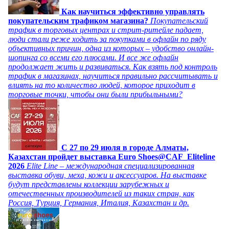
Как научиться эффективно управлять
покупательским трафиком магазина?
Покупательский
трафик в торговых центрах и стрит-ритейле падает,
люди стали реже ходить за покупками в офлайн по ряду
объективных причин, одна из которых – удобство онлайн-
шопинга со всеми его плюсами. И все же офлайн
продолжает жить и развиваться. Как взять под контроль
трафик в магазинах, научиться правильно рассчитывать и
влиять на то количество людей, которое приходит в
торговые точки, чтобы они были прибыльными?
C 27 по 29 июля в городе Алматы,
Казахстан пройдет выставка Euro Shoes@CAF_Eliteline
2026
Elite Line – международная специализированная
выставка обуви, меха, кожи и аксессуаров. На выставке
будут представлены коллекции зарубежных и
отечественных производителей из таких стран, как
Россия, Турция, Германия, Италия, Казахстан и др.