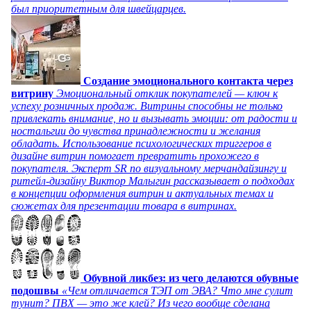
был приоритетным для швейцарцев.
Создание эмоционального контакта через
витрину
Эмоциональный отклик покупателей — ключ к
успеху розничных продаж. Витрины способны не только
привлекать внимание, но и вызывать эмоции: от радости и
ностальгии до чувства принадлежности и желания
обладать. Использование психологических триггеров в
дизайне витрин помогает превратить прохожего в
покупателя. Эксперт SR по визуальному мерчандайзингу и
ритейл-дизайну Виктор Малыгин рассказывает о подходах
в концепции оформления витрин и актуальных темах и
сюжетах для презентации товара в витринах.
Обувной ликбез: из чего делаются обувные
подошвы
«Чем отличается ТЭП от ЭВА? Что мне сулит
тунит? ПВХ — это же клей? Из чего вообще сделана