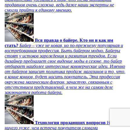
продавцов очень сложна, ведь даже наши эксперты не
смогли прийти к единому мнению.
Вся правда о байере. Кто он и как им
стать?
Байер – уже не новая, но по-прежнему популярная и
востребованная профессия. Быть байером модно. Байеры
стоят у истоков зарождения и развития трендов. Если
дизайнер предлагает свое видение моды в сезоне, то байер
отбирает наиболее интересные коммерческие идеи. Именно
от байеров зависит политика продаж магазинов и то, что,
в конце концов, будет носить покупатель. Эта профессия
окружена магическим флером, зачастую, связанным с
отсутствием представлений, в чем же на самом деле
заключается работа байера.
Технология продающих вопросов
Нет
ничего хуже, чем встреча покупателя словами