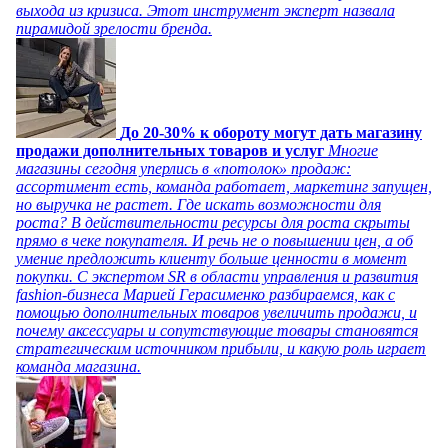
выхода из кризиса. Этот инструмент эксперт назвала
пирамидой зрелости бренда.
До 20-30% к обороту могут дать магазину
продажи дополнительных товаров и услуг
Многие
магазины сегодня уперлись в «потолок» продаж:
ассортимент есть, команда работает, маркетинг запущен,
но выручка не растет. Где искать возможности для
роста? В действительности ресурсы для роста скрыты
прямо в чеке покупателя. И речь не о повышении цен, а об
умение предложить клиенту больше ценности в момент
покупки. С экспертом SR в области управления и развития
fashion-бизнеса Марией Герасименко разбираемся, как с
помощью дополнительных товаров увеличить продажи, и
почему аксессуары и сопутствующие товары становятся
стратегическим источником прибыли, и какую роль играет
команда магазина.