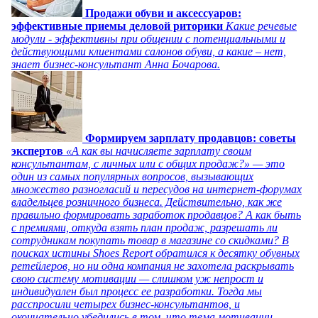
Продажи обуви и аксессуаров:
эффективные приемы деловой риторики
Какие речевые
модули - эффективны при общении с потенциальными и
действующими клиентами салонов обуви, а какие – нет,
знает бизнес-консультант Анна Бочарова.
Формируем зарплату продавцов: советы
экспертов
«А как вы начисляете зарплату своим
консультантам, с личных или с общих продаж?» — это
один из самых популярных вопросов, вызывающих
множество разногласий и пересудов на интернет-форумах
владельцев розничного бизнеса. Действительно, как же
правильно формировать заработок продавцов? А как быть
с премиями, откуда взять план продаж, разрешать ли
сотрудникам покупать товар в магазине со скидками? В
поисках истины Shoes Report обратился к десятку обувных
ретейлеров, но ни одна компания не захотела раскрывать
свою систему мотивации — слишком уж непрост и
индивидуален был процесс ее разработки. Тогда мы
расспросили четырех бизнес-консультантов, и
окончательно убедились в том, что тема мотивации