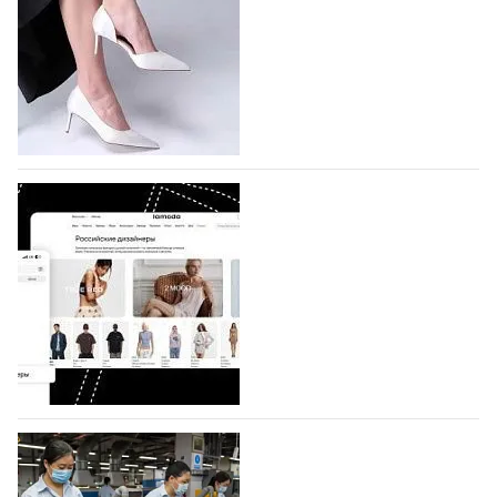
На участие в седьмой Московской неделе моды,
которая пройдет в российской столице с 26 сентября
по 1 октября, уже подано 1047 заявок. Примерно
половину из них (494) прислали дизайнеры,
коллекции которых не были представлены в…
07.08.2026
578
BALLINA представит свои новинки на Euro
Shoes
Компания BALLINA Guangzhou Lihuang Footwear
Co., Ltd., основанная в 2011 году и расположенная в
Гуанчжоу, столице моды Китая, является
профессиональной обувной компанией,
объединяющей разработку, производство и…
07.08.2026
433
На платформе Lamoda - новый раздел и
условия продвижения локальных