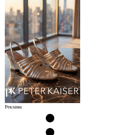
Bubble
Популярный силуэт бренда,1999 года выпуска,
соответствует сегодняшнему тренду на
сникерины (гибридный вариант балеток и
кроссовок обтекаемой формы и с тонкой подошвой).
Но в модели Miu Miu Bubble присутствует еще и…
05.08.2026
2653
Реклама