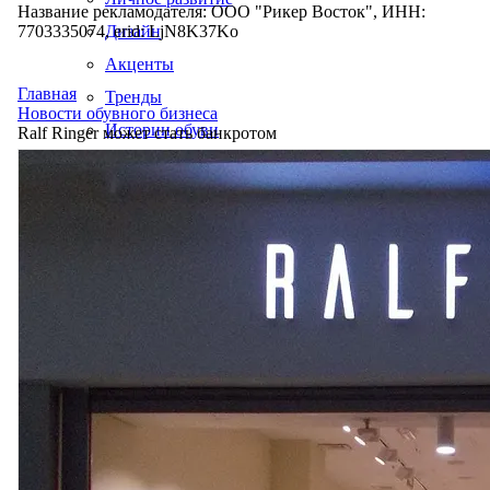
Название рекламодателя: ООО "Рикер Восток", ИНН:
7703335074, erid: LjN8K37Ko
Дизайн
Акценты
Главная
Тренды
Новости обувного бизнеса
Истории обуви
Ralf Ringer может стать банкротом
Производство