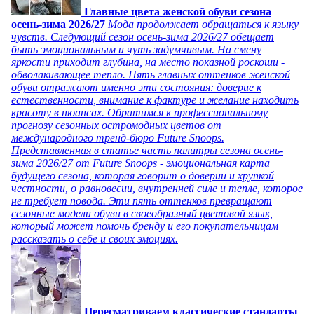
Главные цвета женской обуви сезона
осень-зима 2026/27
Мода продолжает обращаться к языку
чувств. Следующий сезон осень-зима 2026/27 обещает
быть эмоциональным и чуть задумчивым. На смену
яркости приходит глубина, на место показной роскоши -
обволакивающее тепло. Пять главных оттенков женской
обуви отражают именно эти состояния: доверие к
естественности, внимание к фактуре и желание находить
красоту в нюансах. Обратимся к профессиональному
прогнозу сезонных остромодных цветов от
международного тренд-бюро Future Snoops.
Представленная в статье часть палитры сезона осень-
зима 2026/27 от Future Snoops - эмоциональная карта
будущего сезона, которая говорит о доверии и хрупкой
честности, о равновесии, внутренней силе и тепле, которое
не требует повода. Эти пять оттенков превращают
сезонные модели обуви в своеобразный цветовой язык,
который может помочь бренду и его покупательницам
рассказать о себе и своих эмоциях.
Пересматриваем классические стандарты