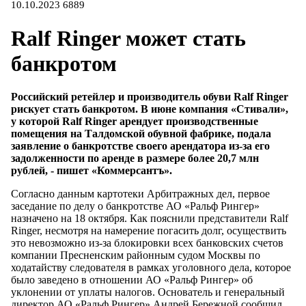
10.10.2023
6889
Ralf Ringer может стать
банкротом
Российский ретейлер и производитель обуви Ralf Ringer
рискует стать банкротом. В июне компания «Стивали»,
у которой Ralf Ringer арендует производственные
помещения на Талдомской обувной фабрике, подала
заявление о банкротстве своего арендатора из-за его
задолженности по аренде в размере более 20,7 млн
рублей, - пишет «Коммерсантъ».
Согласно данным картотеки Арбитражных дел, первое
заседание по делу о банкротстве АО «Ральф Рингер»
назначено на 18 октября. Как пояснили представители Ralf
Ringer, несмотря на намерение погасить долг, осуществить
это невозможно из-за блокировки всех банковских счетов
компании Пресненским районным судом Москвы по
ходатайству следователя в рамках уголовного дела, которое
было заведено в отношении АО «Ральф Рингер» об
уклонении от уплаты налогов. Основатель и генеральный
директор АО «Ральф Рингер» Андрей Бережной сообщил,