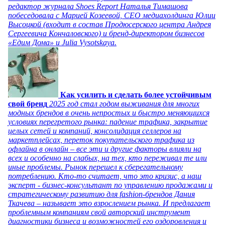
редактор журнала Shoes Report Наталья Тимашова
побеседовала с Марией Козеевой, СЕО медиахолдинга Юлии
Высоцкой (входит в состав Продюсерского центра Андрея
Сергеевича Кончаловского) и бренд-директором бизнесов
«Едим Дома» и Julia Vysotskaya.
Как усилить и сделать более устойчивым
свой бренд
2025 год стал годом выживания для многих
модных брендов в очень непростых и быстро меняющихся
условиях перегретого рынка: падение трафика, закрытие
целых сетей и компаний, консолидация селлеров на
маркетплейсах, переток покупательского трафика из
офлайна в онлайн – все эти и другие факторы влияли на
всех и особенно на слабых, на тех, кто переживал те или
иные проблемы. Рынок перешел к сберегательному
потреблению. Кто-то считает, что это кризис, а наш
эксперт - бизнес-консультант по управлению продажами и
стратегическому развитию для fashion-брендов Дания
Ткачева – называет это взрослением рынка. И предлагает
проблемным компаниям свой авторский инструмент
диагностики бизнеса и возможностей его оздоровления и