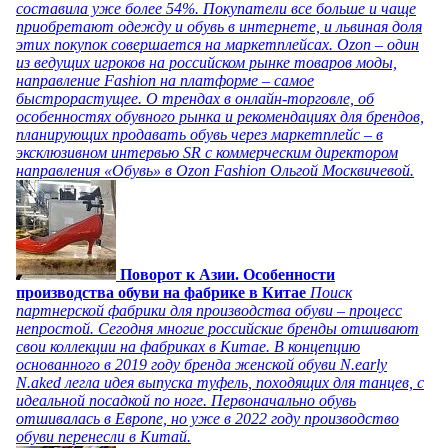
составила уже более 54%. Покупатели все больше и чаще
приобретают одежду и обувь в интернете, и львиная доля
этих покупок совершается на маркетплейсах. Ozon – один
из ведущих игроков на российском рынке товаров моды,
направление Fashion на платформе – самое
быстрорастущее. О трендах в онлайн-торговле, об
особенностях обувного рынка и рекомендациях для брендов,
планирующих продавать обувь через маркетплейс – в
эксклюзивном интервью SR с коммерческим директором
направления «Обувь» в Ozon Fashion Ольгой Москвичевой.
Поворот к Азии. Особенности
производства обуви на фабрике в Китае
Поиск
партнерской фабрики для производства обуви – процесс
непростой. Сегодня многие российские бренды отшивают
свои коллекции на фабриках в Китае. В концепцию
основанного в 2019 году бренда женской обуви N.early
N.aked легла идея выпуска туфель, походящих для танцев, с
идеальной посадкой по ноге. Первоначально обувь
отшивалась в Европе, но уже в 2022 году производство
обуви перенесли в Китай.