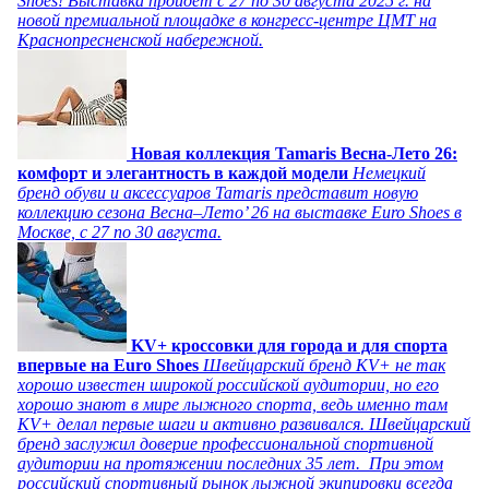
Shoes! Выставка пройдет c 27 по 30 августа 2025 г. на
новой премиальной площадке в конгресс-центре ЦМТ на
Краснопресненской набережной.
Новая коллекция Tamaris Весна-Лето 26:
комфорт и элегантность в каждой модели
Немецкий
бренд обуви и аксессуаров Tamaris представит новую
коллекцию сезона Весна–Лето’ 26 на выставке Euro Shoes в
Москве, с 27 по 30 августа.
KV+ кроссовки для города и для спорта
впервые на Euro Shoes
Швейцарский бренд KV+ не так
хорошо известен широкой российской аудитории, но его
хорошо знают в мире лыжного спорта, ведь именно там
KV+ делал первые шаги и активно развивался. Швейцарский
бренд заслужил доверие профессиональной спортивной
аудитории на протяжении последних 35 лет. При этом
российский спортивный рынок лыжной экипировки всегда