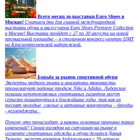
Всего месяц до выставки Euro Shoes в
Москве!
Считаем дни для главной международной
выставки обуви и аксессуаров Euro Shoes Premiere Collection
в Москве! Выставка пройдет с 27 по 30 августа на новой
премиальной площадке – в столичном конгресс-центре ЦМТ
на Краснопресненской набережной.
Борьба за рынок спортивной обуви
Эксперты модного рынка и аналитики-экономисты
прогнозируют падение продаж Nike и Adidas. Лидерские
позиции непотопляемых спортивных гигантов могут
серьезно пошатнуться в ближайшие годы, так как их
теснят молодые, смелые и активные конкуренты – бренды
- челленджеры.
Почему это происходит, и каковы основные причины таких
изменений? Своим взглядом на ситуацию на рынке в
сегменте спортивных одежды и обуви делится Дания
Ткачева, эксперт-практик fashion-рынка с 20-летним