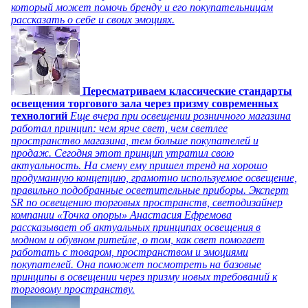
который может помочь бренду и его покупательницам
рассказать о себе и своих эмоциях.
Пересматриваем классические стандарты
освещения торгового зала через призму современных
технологий
Еще вчера при освещении розничного магазина
работал принцип: чем ярче свет, чем светлее
пространство магазина, тем больше покупателей и
продаж. Сегодня этот принцип утратил свою
актуальность. На смену ему пришел тренд на хорошо
продуманную концепцию, грамотно используемое освещение,
правильно подобранные осветительные приборы. Эксперт
SR по освещению торговых пространств, светодизайнер
компании «Точка опоры» Анастасия Ефремова
рассказывает об актуальных принципах освещения в
модном и обувном ритейле, о том, как свет помогает
работать с товаром, пространством и эмоциями
покупателей. Она поможет посмотреть на базовые
принципы в освещении через призму новых требований к
торговому пространству.