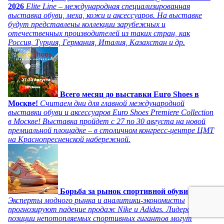
2026
Elite Line – международная специализированная
выставка обуви, меха, кожи и аксессуаров. На выставке
будут представлены коллекции зарубежных и
отечественных производителей из таких стран, как
Россия, Турция, Германия, Италия, Казахстан и др.
Всего месяц до выставки Euro Shoes в
Москве!
Считаем дни для главной международной
выставки обуви и аксессуаров Euro Shoes Premiere Collection
в Москве! Выставка пройдет с 27 по 30 августа на новой
премиальной площадке – в столичном конгресс-центре ЦМТ
на Краснопресненской набережной.
Борьба за рынок спортивной обуви
Эксперты модного рынка и аналитики-экономисты
прогнозируют падение продаж Nike и Adidas. Лидерские
позиции непотопляемых спортивных гигантов могут