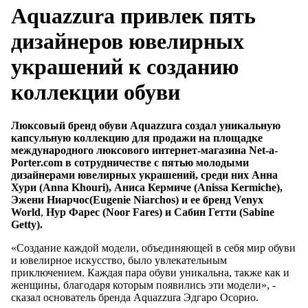
Aquazzura привлек пять
дизайнеров ювелирных
украшений к созданию
коллекции обуви
Люксовый бренд обуви Aquazzura создал уникальную
капсульную коллекцию для продажи на площадке
международного люксового интернет-магазина Net-a-
Porter.com в сотрудничестве с пятью молодыми
дизайнерами ювелирных украшений, среди них Анна
Хури (Anna Khouri), Аниса Кермиче (Anissa Kermiche),
Эжени Ниарчос(Eugenie
Niarchos
) и ее бренд
Venyx
World
,
Нур Фарес (Noor Fares) и Сабин Гетти (Sabine
Getty).
«Создание каждой модели, объединяющей в себя мир обуви
и ювелирное искусство, было увлекательным
приключением. Каждая пара обуви уникальна, также как и
женщины, благодаря которым появились эти модели», -
сказал основатель бренда Aquazzura Эдгаро Осорио.