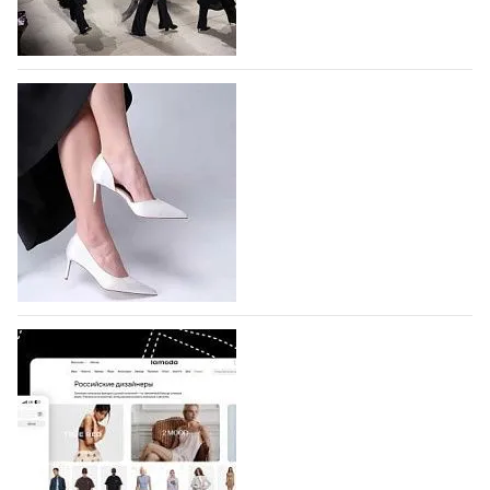
На участие в Московской неделе моды
подано 1047 заявок
На участие в седьмой Московской неделе моды,
которая пройдет в российской столице с 26 сентября
по 1 октября, уже подано 1047 заявок. Примерно
половину из них (494) прислали дизайнеры,
коллекции которых не были представлены в…
07.08.2026
728
BALLINA представит свои новинки на Euro
Shoes
Компания BALLINA Guangzhou Lihuang Footwear
Co., Ltd., основанная в 2011 году и расположенная в
Гуанчжоу, столице моды Китая, является