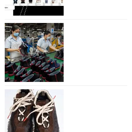
профессиональной обувной компанией,
объединяющей разработку, производство и…
07.08.2026
593
На платформе Lamoda - новый раздел и
условия продвижения локальных
дизайнерских марок
Российский маркетплейс Lamoda решил обновить
раздел для продажи продукции локальных
дизайнерских марок одежды, обуви и аксессуаров.
Бренды также получат маркетинговую…
06.08.2026
776
Объем мирового производства обуви в
2025 году практически не увеличился
В 2025 году мировое производство обуви
практически не изменилось, зафиксировав
незначительный рост на 0,1% до 24,6 млрд пар, -