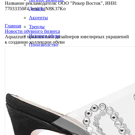
Название рекламодателя: ООО "Рикер Восток", ИНН:
7703335074, erid: LjN8K37Ko
Дизайн
Акценты
Главная
Тренды
Новости обувного бизнеса
Истории обуви
Aquazzura привлек пять дизайнеров ювелирных украшений
к созданию коллекции обуви
Производство