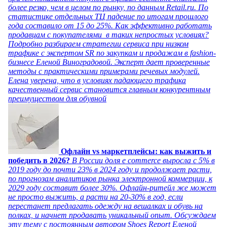
более резко, чем в целом по рынку, по данным Retail.ru. По
статистике отдельных ТЦ падение по итогам прошлого
года составило от 15 до 25%. Как эффективно работать
продавцам с покупателями в таких непростых условиях?
Подробно разбираем стратегии сервиса при низком
трафике с экспертом SR по закупкам и продажам в fashion-
бизнесе Еленой Виноградовой. Эксперт дает проверенные
методы с практическими примерами речевых модулей.
Елена уверена, что в условиях падающего трафика
качественный сервис становится главным конкурентным
преимуществом для обувной
Офлайн vs маркетплейсы: как выжить и
победить в 2026?
В России доля e commerce выросла с 5% в
2019 году до почти 23% в 2024 году и продолжает расти,
по прогнозам аналитиков рынка электронной коммерции, к
2029 году составит более 30%. Офлайн-ритейл же может
не просто выжить, а расти на 20-30% в год, если
перестанет предлагать одежду на вешалках и обувь на
полках, и начнет продавать уникальный опыт. Обсуждаем
эту тему с постоянным автором Shoes Report Еленой