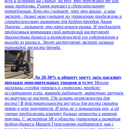
всех и особенно на слабых, на тех, кто переживал те или
иные проблемы. Рынок перешел к сберегательному
потреблению. Кто-то считает, что это кризис, а наш
эксперт - бизнес-консультант по управлению продажами и
стратегическому развитию для fashion-брендов Дания
Ткачева – называет это взрослением рынка. И предлагает
проблемным компаниям свой авторский инструмент
диагностики бизнеса и возможностей его оздоровления и
выхода из кризиса. Этот инструмент эксперт назвала
пирамидой зрелости бренда.
До 20-30% к обороту могут дать магазину
продажи дополнительных товаров и услуг
Многие
магазины сегодня уперлись в «потолок» продаж:
ассортимент есть, команда работает, маркетинг запущен,
но выручка не растет. Где искать возможности для
роста? В действительности ресурсы для роста скрыты
прямо в чеке покупателя. И речь не о повышении цен, а об
умение предложить клиенту больше ценности в момент
покупки. С экспертом SR в области управления и развития
fashion-бизнеса Марией Герасименко разбираемся, как с