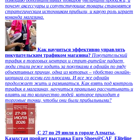
помощью дополнительных товаров увеличить продажи, и
почему аксессуары и сопутствующие товары становятся
стратегическим источником прибыли, и какую роль играет
команда магазина.
Как научиться эффективно управлять
покупательским трафиком магазина?
Покупательский
трафик в торговых центрах и стрит-ритейле падает,
люди стали реже ходить за покупками в офлайн по ряду
объективных причин, одна из которых – удобство онлайн-
шопинга со всеми его плюсами. И все же офлайн
продолжает жить и развиваться. Как взять под контроль
трафик в магазинах, научиться правильно рассчитывать и
влиять на то количество людей, которое приходит в
торговые точки, чтобы они были прибыльными?
C 27 по 29 июля в городе Алматы,
Казахстан пройдет выставка Euro Shoes@CAF_Eliteline