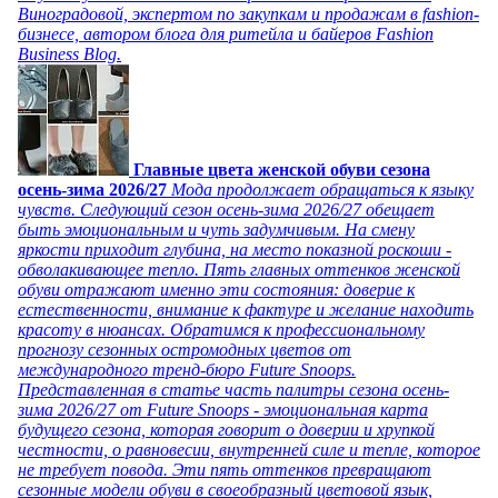
Виноградовой, экспертом по закупкам и продажам в fashion-
бизнесе, автором блога для ритейла и байеров Fashion
Business Blog.
Главные цвета женской обуви сезона
осень-зима 2026/27
Мода продолжает обращаться к языку
чувств. Следующий сезон осень-зима 2026/27 обещает
быть эмоциональным и чуть задумчивым. На смену
яркости приходит глубина, на место показной роскоши -
обволакивающее тепло. Пять главных оттенков женской
обуви отражают именно эти состояния: доверие к
естественности, внимание к фактуре и желание находить
красоту в нюансах. Обратимся к профессиональному
прогнозу сезонных остромодных цветов от
международного тренд-бюро Future Snoops.
Представленная в статье часть палитры сезона осень-
зима 2026/27 от Future Snoops - эмоциональная карта
будущего сезона, которая говорит о доверии и хрупкой
честности, о равновесии, внутренней силе и тепле, которое
не требует повода. Эти пять оттенков превращают
сезонные модели обуви в своеобразный цветовой язык,