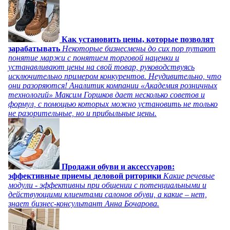
Как установить цены, которые позволят
зарабатывать
Некоторые бизнесмены до сих пор путают
понятие маржи с понятием торговой наценки и
устанавливают цены на свой товар, руководствуясь
исключительно примером конкурентов. Неудивительно, что
они разоряются! Аналитик компании «Академия розничных
технологий» Максим Горшков дает несколько советов и
формул, с помощью которых можно установить не только
не разорительные, но и прибыльные цены.
Продажи обуви и аксессуаров:
эффективные приемы деловой риторики
Какие речевые
модули - эффективны при общении с потенциальными и
действующими клиентами салонов обуви, а какие – нет,
знает бизнес-консультант Анна Бочарова.