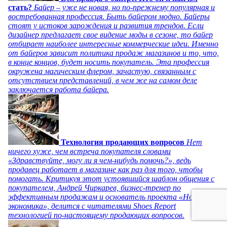
стать?
Байер – уже не новая, но по-прежнему популярная и
востребованная профессия. Быть байером модно. Байеры
стоят у истоков зарождения и развития трендов. Если
дизайнер предлагает свое видение моды в сезоне, то байер
отбирает наиболее интересные коммерческие идеи. Именно
от байеров зависит политика продаж магазинов и то, что,
в конце концов, будет носить покупатель. Эта профессия
окружена магическим флером, зачастую, связанным с
отсутствием представлений, в чем же на самом деле
заключается работа байера.
Технология продающих вопросов
Нет
ничего хуже, чем встреча покупателя словами
«Здравствуйте, могу ли я чем-нибудь помочь?», ведь
продавец работает в магазине как раз для того, чтобы
помогать. Критикуя этот устоявшийся шаблон общения с
покупателем, Андрей Чиркарев, бизнес-тренер по
эффективным продажам и основатель проекта «Новая
экономика», делится с читателями Shoes Report
технологией по-настоящему продающих вопросов.