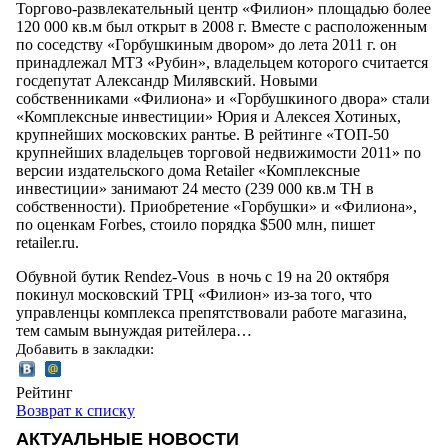
Торгово-развлекательный центр «Филион» площадью более
120 000 кв.м был открыт в 2008 г. Вместе с расположенным
по соседству «Горбушкиным двором» до лета 2011 г. он
принадлежал МТЗ «Рубин», владельцем которого считается
госдепутат Александр Милявский. Новыми
собственниками «Филиона» и «Горбушкиного двора» стали
«Комплексные инвестиции» Юрия и Алексея Хотиных,
крупнейших московских рантье. В рейтинге «ТОП-50
крупнейших владельцев торговой недвижимости 2011» по
версии издательского дома Retailer «Комплексные
инвестиции» занимают 24 место (239 000 кв.м ТН в
собственности). Приобретение «Горбушки» и «Филиона»,
по оценкам Forbes, стоило порядка $500 млн, пишет
retailer.ru.
Обувной бутик Rendez-Vous в ночь с 19 на 20 октября
покинул московский ТРЦ «Филион» из-за того, что
управленцы комплекса препятствовали работе магазина,
тем самым вынуждая ритейлера…
Добавить в закладки:
Рейтинг
Возврат к списку
АКТУАЛЬНЫЕ НОВОСТИ