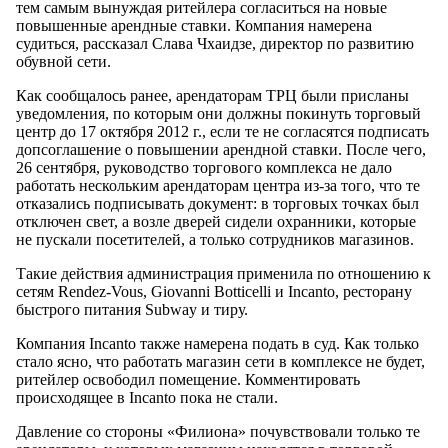
тем самым вынуждая ритейлера согласиться на новые
повышенные арендные ставки. Компания намерена
судиться, рассказал Cлава Чхаидзе, директор по развитию
обувной сети.
Как сообщалось ранее, арендаторам ТРЦ были присланы
уведомления, по которым они должны покинуть торговый
центр до 17 октября 2012 г., если те не согласятся подписать
допсоглашение о повышении арендной ставки. После чего,
26 сентября, руководство торгового комплекса не дало
работать нескольким арендаторам центра из-за того, что те
отказались подписывать документ: в торговых точках был
отключен свет, а возле дверей сидели охранники, которые
не пускали посетителей, а только сотрудников магазинов.
Такие действия администрация применила по отношению к
сетям Rendez-Vous, Giovanni Botticelli и Incanto, ресторану
быстрого питания Subway и тиру.
Компания Incanto также намерена подать в суд. Как только
стало ясно, что работать магазин сети в комплексе не будет,
ритейлер освободил помещение. Комментировать
происходящее в Incanto пока не стали.
Давление со стороны «Филиона» почувствовали только те