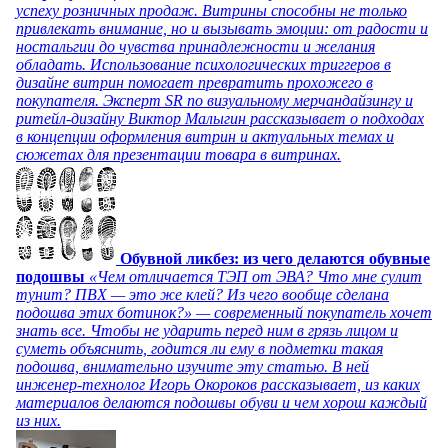
успеху розничных продаж. Витрины способны не только
привлекать внимание, но и вызывать эмоции: от радости и
ностальгии до чувства принадлежности и желания
обладать. Использование психологических триггеров в
дизайне витрин помогает превратить прохожего в
покупателя. Эксперт SR по визуальному мерчандайзингу и
ритейл-дизайну Виктор Малыгин рассказывает о подходах
в концепции оформления витрин и актуальных темах и
сюжетах для презентации товара в витринах.
Обувной ликбез: из чего делаются обувные
подошвы
«Чем отличается ТЭП от ЭВА? Что мне сулит
тунит? ПВХ — это же клей? Из чего вообще сделана
подошва этих ботинок?» — современный покупатель хочет
знать все. Чтобы не ударить перед ним в грязь лицом и
суметь объяснить, годится ли ему в подметки такая
подошва, внимательно изучите эту статью. В ней
инженер-технолог Игорь Окороков рассказывает, из каких
материалов делаются подошвы обуви и чем хорош каждый
из них.