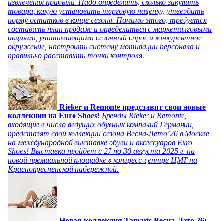
извлечения прибыли. Надо определить, сколько закупить
товара, какую установить торговую наценку, утвердить
норму остатков в конце сезона. Помимо этого, требуется
составить план продаж и определиться с маркетинговыми
акциями, учитывающими сезонный спрос и конкурентное
окружение, настроить систему мотивации персонала и
правильно расставить точки контроля.
Rieker и Remonte представят свои новые
коллекции на Euro Shoes!
Бренды Rieker и Remonte,
входящие в число ведущих обувных компаний Германии,
представят свои коллекции сезона Весна-Лето’26 в Москве
на международной выставке обуви и аксессуаров Euro
Shoes! Выставка пройдет c 27 по 30 августа 2025 г. на
новой премиальной площадке в конгресс-центре ЦМТ на
Краснопресненской набережной.
Новая коллекция Tamaris Весна-Лето 26: