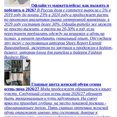
Офлайн vs маркетплейсы: как выжить и
победить в 2026?
В России доля e commerce выросла с 5% в
2019 году до почти 23% в 2024 году и продолжает расти,
по прогнозам аналитиков рынка электронной коммерции, к
2029 году составит более 30%. Офлайн-ритейл же может
не просто выжить, а расти на 20-30% в год, если
перестанет предлагать одежду на вешалках и обувь на
полках, и начнет продавать уникальный опыт. Обсуждаем
эту тему с постоянным автором Shoes Report Еленой
Виноградовой, экспертом по закупкам и продажам в fashion-
бизнесе, автором блога для ритейла и байеров Fashion
Business Blog.
Главные цвета женской обуви сезона
осень-зима 2026/27
Мода продолжает обращаться к языку
чувств. Следующий сезон осень-зима 2026/27 обещает
быть эмоциональным и чуть задумчивым. На смену
яркости приходит глубина, на место показной роскоши -
обволакивающее тепло. Пять главных оттенков женской
обуви отражают именно эти состояния: доверие к