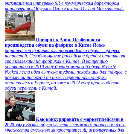
эксклюзивном интервью SR с коммерческим директором
направления «Обувь» в Ozon Fashion Ольгой Москвичевой.
Поворот к Азии. Особенности
производства обуви на фабрике в Китае
Поиск
партнерской фабрики для производства обуви – процесс
непростой. Сегодня многие российские бренды отшивают
свои коллекции на фабриках в Китае. В концепцию
основанного в 2019 году бренда женской обуви N.early
N.aked легла идея выпуска туфель, походящих для танцев, с
идеальной посадкой по ноге. Первоначально обувь
отшивалась в Европе, но уже в 2022 году производство
обуви перенесли в Китай.
Как конкурировать с маркетплейсами в
2025 году
Бизнес обуви является сложным процессом из-за
множества смежных микростратегий, используемых для