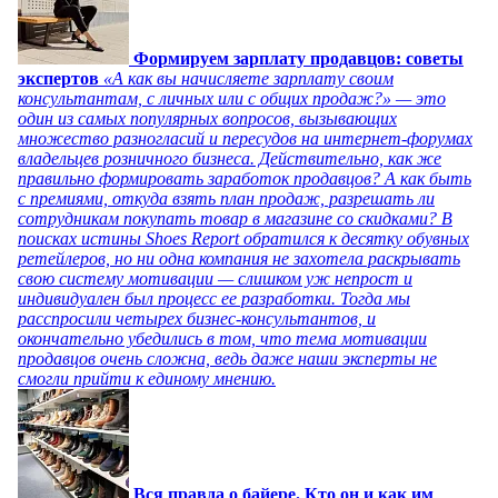
Формируем зарплату продавцов: советы
экспертов
«А как вы начисляете зарплату своим
консультантам, с личных или с общих продаж?» — это
один из самых популярных вопросов, вызывающих
множество разногласий и пересудов на интернет-форумах
владельцев розничного бизнеса. Действительно, как же
правильно формировать заработок продавцов? А как быть
с премиями, откуда взять план продаж, разрешать ли
сотрудникам покупать товар в магазине со скидками? В
поисках истины Shoes Report обратился к десятку обувных
ретейлеров, но ни одна компания не захотела раскрывать
свою систему мотивации — слишком уж непрост и
индивидуален был процесс ее разработки. Тогда мы
расспросили четырех бизнес-консультантов, и
окончательно убедились в том, что тема мотивации
продавцов очень сложна, ведь даже наши эксперты не
смогли прийти к единому мнению.
Вся правда о байере. Кто он и как им