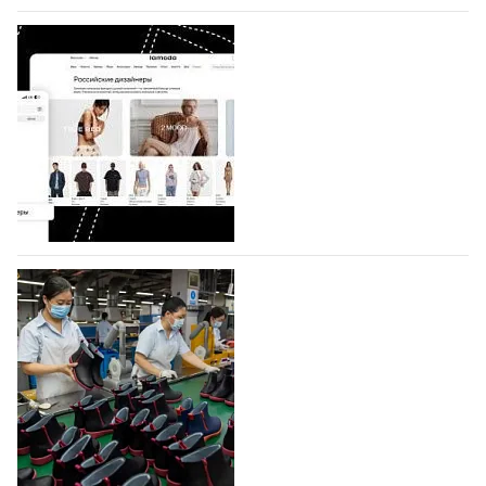
07.08.2026
434
BALLINA представит свои новинки на Euro
Shoes
Компания BALLINA Guangzhou Lihuang Footwear
Co., Ltd., основанная в 2011 году и расположенная в
Гуанчжоу, столице моды Китая, является
профессиональной обувной компанией,
объединяющей разработку, производство и…
07.08.2026
313
На платформе Lamoda - новый раздел и
условия продвижения локальных
дизайнерских марок
Российский маркетплейс Lamoda решил обновить
раздел для продажи продукции локальных
дизайнерских марок одежды, обуви и аксессуаров.
Бренды также получат маркетинговую…