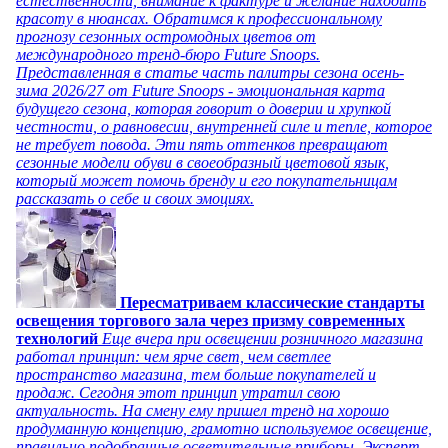
естественности, внимание к фактуре и желание находить
красоту в нюансах. Обратимся к профессиональному
прогнозу сезонных остромодных цветов от
международного тренд-бюро Future Snoops.
Представленная в статье часть палитры сезона осень-
зима 2026/27 от Future Snoops - эмоциональная карта
будущего сезона, которая говорит о доверии и хрупкой
честности, о равновесии, внутренней силе и тепле, которое
не требует повода. Эти пять оттенков превращают
сезонные модели обуви в своеобразный цветовой язык,
который может помочь бренду и его покупательницам
рассказать о себе и своих эмоциях.
Пересматриваем классические стандарты
освещения торгового зала через призму современных
технологий
Еще вчера при освещении розничного магазина
работал принцип: чем ярче свет, чем светлее
пространство магазина, тем больше покупателей и
продаж. Сегодня этот принцип утратил свою
актуальность. На смену ему пришел тренд на хорошо
продуманную концепцию, грамотно используемое освещение,
правильно подобранные осветительные приборы. Эксперт