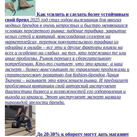
Как усилить и сделать более устойчивым
свой бренд
2025 год стал годом выживания для многих
модных брендов в очень непростых и быстро меняющихся
условиях перегретого рынка: падение трафика, закрытие
целых сетей и компаний, консолидация селлеров на
маркетплейсах, переток покупательского трафика из
офлайна в онлайн – все эти и другие факторы влияли на
всех и особенно на слабых, на тех, кто переживал те или
иные проблемы. Рынок перешел к сберегательному
потреблению. Кто-то считает, что это кризис, а наш
эксперт - бизнес-консультант по управлению продажами и
стратегическому развитию для fashion-брендов Дания
Ткачева – называет это взрослением рынка. И предлагает
проблемным компаниям свой авторский инструмент
диагностики бизнеса и возможностей его оздоровления и
выхода из кризиса. Этот инструмент эксперт назвала
пирамидой зрелости бренда.
До 20-30% к обороту могут дать магазину