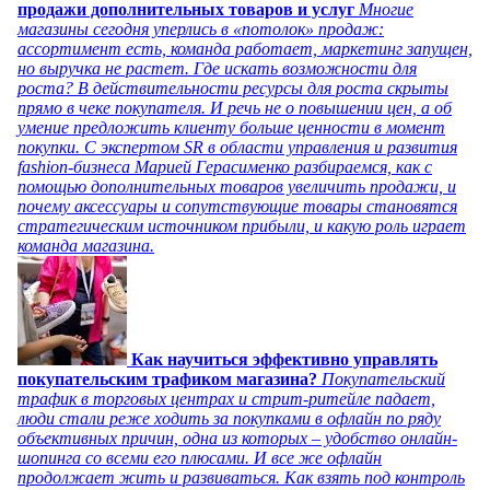
продажи дополнительных товаров и услуг
Многие
магазины сегодня уперлись в «потолок» продаж:
ассортимент есть, команда работает, маркетинг запущен,
но выручка не растет. Где искать возможности для
роста? В действительности ресурсы для роста скрыты
прямо в чеке покупателя. И речь не о повышении цен, а об
умение предложить клиенту больше ценности в момент
покупки. С экспертом SR в области управления и развития
fashion-бизнеса Марией Герасименко разбираемся, как с
помощью дополнительных товаров увеличить продажи, и
почему аксессуары и сопутствующие товары становятся
стратегическим источником прибыли, и какую роль играет
команда магазина.
Как научиться эффективно управлять
покупательским трафиком магазина?
Покупательский
трафик в торговых центрах и стрит-ритейле падает,
люди стали реже ходить за покупками в офлайн по ряду
объективных причин, одна из которых – удобство онлайн-
шопинга со всеми его плюсами. И все же офлайн
продолжает жить и развиваться. Как взять под контроль