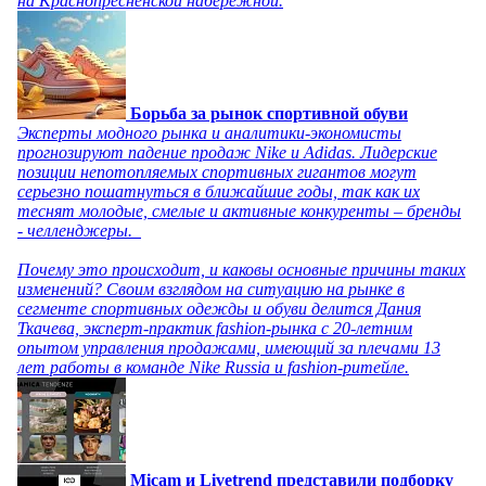
на Краснопресненской набережной.
Борьба за рынок спортивной обуви
Эксперты модного рынка и аналитики-экономисты
прогнозируют падение продаж Nike и Adidas. Лидерские
позиции непотопляемых спортивных гигантов могут
серьезно пошатнуться в ближайшие годы, так как их
теснят молодые, смелые и активные конкуренты – бренды
- челленджеры.
Почему это происходит, и каковы основные причины таких
изменений? Своим взглядом на ситуацию на рынке в
сегменте спортивных одежды и обуви делится Дания
Ткачева, эксперт-практик fashion-рынка с 20-летним
опытом управления продажами, имеющий за плечами 13
лет работы в команде Nike Russia и fashion-ритейле.
Micam и Livetrend представили подборку