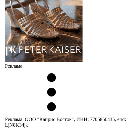
Но в модели Miu Miu Bubble присутствует еще и…
05.08.2026
2153
Реклама
Реклама: ООО "Каприс Восток", ИНН: 7705856435, erid:
LjN8K34jk