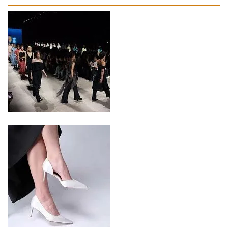
На участие в Московской неделе моды
подано 1047 заявок
На участие в седьмой Московской неделе моды,
которая пройдет в российской столице с 26 сентября
по 1 октября, уже подано 1047 заявок. Примерно
половину из них (494) прислали дизайнеры,
коллекции которых не были представлены в…