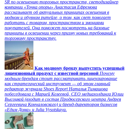
SR по освещению торговых пространств, светодизайнер
компании «Точка опоры» Анастасия Ефремова
рассказывает об актуальных принципах освещения в
модном и обувном ритейле, о том, как свет помогает
работать с товаром, пространством и эмоциями
покупателей. Она поможет посмотреть на базовые
принципы в освещении через призму новых требований к
торговому пространству.
Как модному бренду выпустить успешный
лицензионный продукт с известной персоной
Почему
модным брендам стоит рассматривать лицензирование
как стратегический инструмент — об этом главный
редактор журнала Shoes Report Наталья Тимашова
побеседовала с Марией Козеевой, СЕО медиахолдинга Юлии
Высоцкой (входит в состав Продюсерского центра Андрея
Сергеевича Кончаловского) и бренд-директором бизнесов
«Едим Дома» и Julia Vysotskaya.