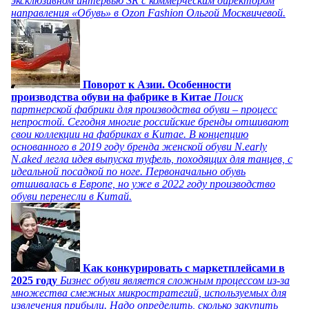
эксклюзивном интервью SR с коммерческим директором
направления «Обувь» в Ozon Fashion Ольгой Москвичевой.
Поворот к Азии. Особенности
производства обуви на фабрике в Китае
Поиск
партнерской фабрики для производства обуви – процесс
непростой. Сегодня многие российские бренды отшивают
свои коллекции на фабриках в Китае. В концепцию
основанного в 2019 году бренда женской обуви N.early
N.aked легла идея выпуска туфель, походящих для танцев, с
идеальной посадкой по ноге. Первоначально обувь
отшивалась в Европе, но уже в 2022 году производство
обуви перенесли в Китай.
Как конкурировать с маркетплейсами в
2025 году
Бизнес обуви является сложным процессом из-за
множества смежных микростратегий, используемых для
извлечения прибыли. Надо определить, сколько закупить