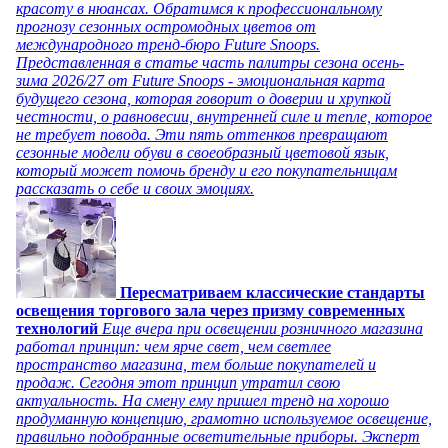
красоту в нюансах. Обратимся к профессиональному
прогнозу сезонных остромодных цветов от
международного тренд-бюро Future Snoops.
Представленная в статье часть палитры сезона осень-
зима 2026/27 от Future Snoops - эмоциональная карта
будущего сезона, которая говорит о доверии и хрупкой
честности, о равновесии, внутренней силе и тепле, которое
не требует повода. Эти пять оттенков превращают
сезонные модели обуви в своеобразный цветовой язык,
который может помочь бренду и его покупательницам
рассказать о себе и своих эмоциях.
Пересматриваем классические стандарты
освещения торгового зала через призму современных
технологий
Еще вчера при освещении розничного магазина
работал принцип: чем ярче свет, чем светлее
пространство магазина, тем больше покупателей и
продаж. Сегодня этот принцип утратил свою
актуальность. На смену ему пришел тренд на хорошо
продуманную концепцию, грамотно используемое освещение,
правильно подобранные осветительные приборы. Эксперт