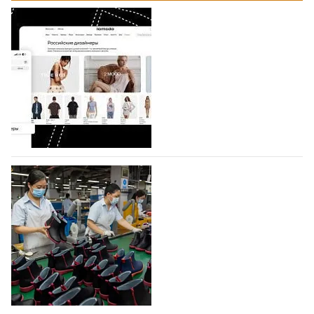
На платформе Lamoda - новый раздел и
условия продвижения локальных
дизайнерских марок
Российский маркетплейс Lamoda решил обновить
раздел для продажи продукции локальных
дизайнерских марок одежды, обуви и аксессуаров.
Бренды также получат маркетинговую…