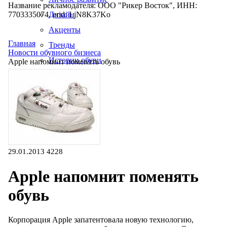
Название рекламодателя: ООО "Рикер Восток", ИНН:
7703335074, erid: LjN8K37Ko
Дизайн
Акценты
Главная
Тренды
Новости обувного бизнеса
Истории обуви
Аррle напомнит поменять обувь
Производство
29.01.2013
4228
Аррle напомнит поменять
обувь
Корпорация Apple запатентовала новую технологию,