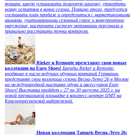
товара, какую установить торговую наценку, утвердить
норму остатков в конце сезона. Помимо этого, требуется
составить план продаж и определиться с маркетинговыми
акциями, учитывающими сезонный спрос и конкурентное
окружение, настроить систему мотивации персонала и
правильно расставить точки контроля.
Rieker и Remonte представят свои новые
коллекции на Euro Shoes!
Бренды Rieker и Remonte,
входящие в число ведущих обувных компаний Германии,
представят свои коллекции сезона Весна-Лето’26 в Москве
на международной выставке обуви и аксессуаров Euro
Shoes! Выставка пройдет c 27 по 30 августа 2025 г. на
новой премиальной площадке в конгресс-центре ЦМТ на
Краснопресненской набережной.
Новая коллекция Tamaris Весна-Лето 26: