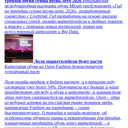
трендов обуви сезона весна-лето 2026
Итальянская
международная выставка обуви Micam представляет «Гид
по трендам сезона весна-лето 2026», разработанный
совместно с Livetrend. Гид разработан на основе анализа
социальных сетей, онлайн-маркетплейсов и модных показов,
а также с помощью новых технологий, таких как
искусственный интеллект и Big Data.
Доля маркетплейсов будет расти
Категория обуви на Ozon Fashion демонстрирует
устойчивый рост
Доля онлайн-продаж в fashion растет, и в прошлом году
составила уже более 54%. Покупатели все больше и чаще
приобретают одежду и обувь в интернете, и львиная доля
этих покупок совершается на маркетплейсах. Ozon – один
из ведущих игроков на российском рынке товаров моды,
направление Fashion на платформе – самое
быстрорастущее. О трендах в онлайн-торговле, об
особенностях обувного рынка и рекомендациях для брендов,
планирующих продавать обувь через маркетплейс – в