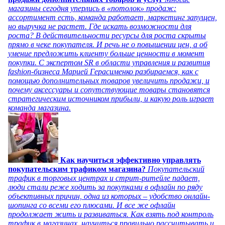
магазины сегодня уперлись в «потолок» продаж:
ассортимент есть, команда работает, маркетинг запущен,
но выручка не растет. Где искать возможности для
роста? В действительности ресурсы для роста скрыты
прямо в чеке покупателя. И речь не о повышении цен, а об
умение предложить клиенту больше ценности в момент
покупки. С экспертом SR в области управления и развития
fashion-бизнеса Марией Герасименко разбираемся, как с
помощью дополнительных товаров увеличить продажи, и
почему аксессуары и сопутствующие товары становятся
стратегическим источником прибыли, и какую роль играет
команда магазина.
Как научиться эффективно управлять
покупательским трафиком магазина?
Покупательский
трафик в торговых центрах и стрит-ритейле падает,
люди стали реже ходить за покупками в офлайн по ряду
объективных причин, одна из которых – удобство онлайн-
шопинга со всеми его плюсами. И все же офлайн
продолжает жить и развиваться. Как взять под контроль
трафик в магазинах, научиться правильно рассчитывать и