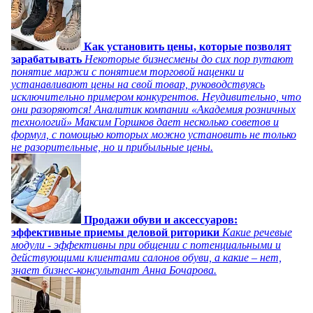
Как установить цены, которые позволят
зарабатывать
Некоторые бизнесмены до сих пор путают
понятие маржи с понятием торговой наценки и
устанавливают цены на свой товар, руководствуясь
исключительно примером конкурентов. Неудивительно, что
они разоряются! Аналитик компании «Академия розничных
технологий» Максим Горшков дает несколько советов и
формул, с помощью которых можно установить не только
не разорительные, но и прибыльные цены.
Продажи обуви и аксессуаров:
эффективные приемы деловой риторики
Какие речевые
модули - эффективны при общении с потенциальными и
действующими клиентами салонов обуви, а какие – нет,
знает бизнес-консультант Анна Бочарова.