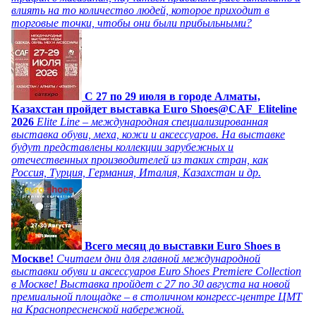
влиять на то количество людей, которое приходит в
торговые точки, чтобы они были прибыльными?
C 27 по 29 июля в городе Алматы,
Казахстан пройдет выставка Euro Shoes@CAF_Eliteline
2026
Elite Line – международная специализированная
выставка обуви, меха, кожи и аксессуаров. На выставке
будут представлены коллекции зарубежных и
отечественных производителей из таких стран, как
Россия, Турция, Германия, Италия, Казахстан и др.
Всего месяц до выставки Euro Shoes в
Москве!
Считаем дни для главной международной
выставки обуви и аксессуаров Euro Shoes Premiere Collection
в Москве! Выставка пройдет с 27 по 30 августа на новой
премиальной площадке – в столичном конгресс-центре ЦМТ
на Краснопресненской набережной.