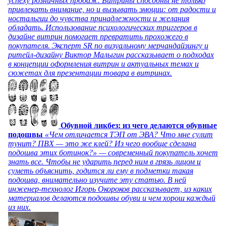
успеху розничных продаж. Витрины способны не только
привлекать внимание, но и вызывать эмоции: от радости и
ностальгии до чувства принадлежности и желания
обладать. Использование психологических триггеров в
дизайне витрин помогает превратить прохожего в
покупателя. Эксперт SR по визуальному мерчандайзингу и
ритейл-дизайну Виктор Малыгин рассказывает о подходах
в концепции оформления витрин и актуальных темах и
сюжетах для презентации товара в витринах.
Обувной ликбез: из чего делаются обувные
подошвы
«Чем отличается ТЭП от ЭВА? Что мне сулит
тунит? ПВХ — это же клей? Из чего вообще сделана
подошва этих ботинок?» — современный покупатель хочет
знать все. Чтобы не ударить перед ним в грязь лицом и
суметь объяснить, годится ли ему в подметки такая
подошва, внимательно изучите эту статью. В ней
инженер-технолог Игорь Окороков рассказывает, из каких
материалов делаются подошвы обуви и чем хорош каждый
из них.