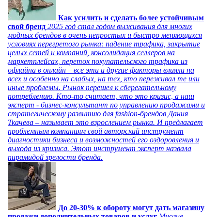
Как усилить и сделать более устойчивым
свой бренд
2025 год стал годом выживания для многих
модных брендов в очень непростых и быстро меняющихся
условиях перегретого рынка: падение трафика, закрытие
целых сетей и компаний, консолидация селлеров на
маркетплейсах, переток покупательского трафика из
офлайна в онлайн – все эти и другие факторы влияли на
всех и особенно на слабых, на тех, кто переживал те или
иные проблемы. Рынок перешел к сберегательному
потреблению. Кто-то считает, что это кризис, а наш
эксперт - бизнес-консультант по управлению продажами и
стратегическому развитию для fashion-брендов Дания
Ткачева – называет это взрослением рынка. И предлагает
проблемным компаниям свой авторский инструмент
диагностики бизнеса и возможностей его оздоровления и
выхода из кризиса. Этот инструмент эксперт назвала
пирамидой зрелости бренда.
До 20-30% к обороту могут дать магазину
продажи дополнительных товаров и услуг
Многие