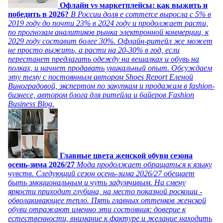
Офлайн vs маркетплейсы: как выжить и
победить в 2026?
В России доля e commerce выросла с 5% в
2019 году до почти 23% в 2024 году и продолжает расти,
по прогнозам аналитиков рынка электронной коммерции, к
2029 году составит более 30%. Офлайн-ритейл же может
не просто выжить, а расти на 20-30% в год, если
перестанет предлагать одежду на вешалках и обувь на
полках, и начнет продавать уникальный опыт. Обсуждаем
эту тему с постоянным автором Shoes Report Еленой
Виноградовой, экспертом по закупкам и продажам в fashion-
бизнесе, автором блога для ритейла и байеров Fashion
Business Blog.
Главные цвета женской обуви сезона
осень-зима 2026/27
Мода продолжает обращаться к языку
чувств. Следующий сезон осень-зима 2026/27 обещает
быть эмоциональным и чуть задумчивым. На смену
яркости приходит глубина, на место показной роскоши -
обволакивающее тепло. Пять главных оттенков женской
обуви отражают именно эти состояния: доверие к
естественности, внимание к фактуре и желание находить