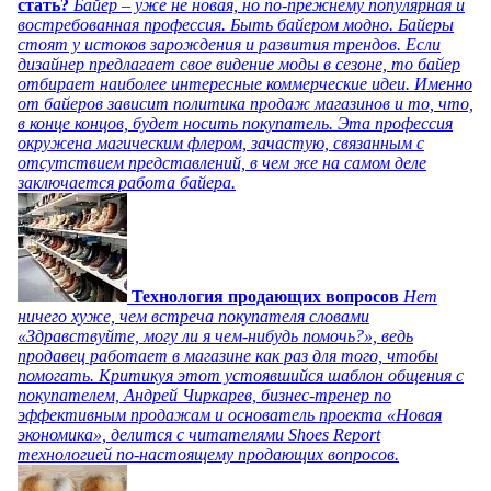
стать?
Байер – уже не новая, но по-прежнему популярная и
востребованная профессия. Быть байером модно. Байеры
стоят у истоков зарождения и развития трендов. Если
дизайнер предлагает свое видение моды в сезоне, то байер
отбирает наиболее интересные коммерческие идеи. Именно
от байеров зависит политика продаж магазинов и то, что,
в конце концов, будет носить покупатель. Эта профессия
окружена магическим флером, зачастую, связанным с
отсутствием представлений, в чем же на самом деле
заключается работа байера.
Технология продающих вопросов
Нет
ничего хуже, чем встреча покупателя словами
«Здравствуйте, могу ли я чем-нибудь помочь?», ведь
продавец работает в магазине как раз для того, чтобы
помогать. Критикуя этот устоявшийся шаблон общения с
покупателем, Андрей Чиркарев, бизнес-тренер по
эффективным продажам и основатель проекта «Новая
экономика», делится с читателями Shoes Report
технологией по-настоящему продающих вопросов.