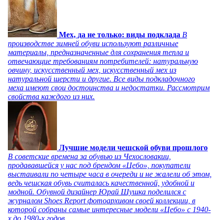
Мех, да не только: виды подклада
В
производстве зимней обуви используют различные
материалы, предназначенные для сохранения тепла и
отвечающие требованиям потребителей: натуральную
овчину, искусственный мех, искусственный мех из
натуральной шерсти и другие. Все виды подкладочного
меха имеют свои достоинства и недостатки. Рассмотрим
свойства каждого из них.
Лучшие модели чешской обуви прошлого
В советские времена за обувью из Чехословакии,
продававшейся у нас под брендом «Цебо», покупатели
выстаивали по четыре часа в очереди и не жалели об этом,
ведь чешская обувь считалась качественной, удобной и
модной. Обувной дизайнер Юрай Шушка поделился с
журналом Shoes Report фотоархивом своей коллекции, в
которой собраны самые интересные модели «Цебо» с 1940-
х до 1980-х годов.