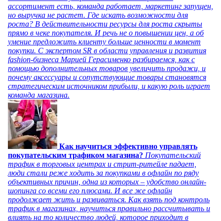
ассортимент есть, команда работает, маркетинг запущен,
но выручка не растет. Где искать возможности для
роста? В действительности ресурсы для роста скрыты
прямо в чеке покупателя. И речь не о повышении цен, а об
умение предложить клиенту больше ценности в момент
покупки. С экспертом SR в области управления и развития
fashion-бизнеса Марией Герасименко разбираемся, как с
помощью дополнительных товаров увеличить продажи, и
почему аксессуары и сопутствующие товары становятся
стратегическим источником прибыли, и какую роль играет
команда магазина.
Как научиться эффективно управлять
покупательским трафиком магазина?
Покупательский
трафик в торговых центрах и стрит-ритейле падает,
люди стали реже ходить за покупками в офлайн по ряду
объективных причин, одна из которых – удобство онлайн-
шопинга со всеми его плюсами. И все же офлайн
продолжает жить и развиваться. Как взять под контроль
трафик в магазинах, научиться правильно рассчитывать и
влиять на то количество людей, которое приходит в