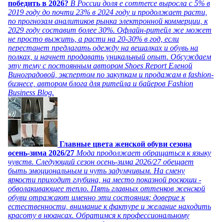
победить в 2026?
В России доля e commerce выросла с 5% в
2019 году до почти 23% в 2024 году и продолжает расти,
по прогнозам аналитиков рынка электронной коммерции, к
2029 году составит более 30%. Офлайн-ритейл же может
не просто выжить, а расти на 20-30% в год, если
перестанет предлагать одежду на вешалках и обувь на
полках, и начнет продавать уникальный опыт. Обсуждаем
эту тему с постоянным автором Shoes Report Еленой
Виноградовой, экспертом по закупкам и продажам в fashion-
бизнесе, автором блога для ритейла и байеров Fashion
Business Blog.
Главные цвета женской обуви сезона
осень-зима 2026/27
Мода продолжает обращаться к языку
чувств. Следующий сезон осень-зима 2026/27 обещает
быть эмоциональным и чуть задумчивым. На смену
яркости приходит глубина, на место показной роскоши -
обволакивающее тепло. Пять главных оттенков женской
обуви отражают именно эти состояния: доверие к
естественности, внимание к фактуре и желание находить
красоту в нюансах. Обратимся к профессиональному