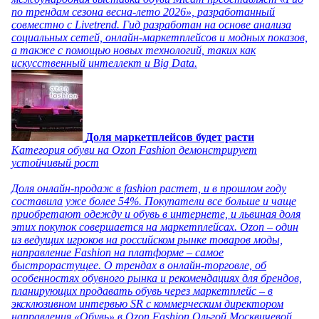
по трендам сезона весна-лето 2026», разработанный
совместно с Livetrend. Гид разработан на основе анализа
социальных сетей, онлайн-маркетплейсов и модных показов,
а также с помощью новых технологий, таких как
искусственный интеллект и Big Data.
Доля маркетплейсов будет расти
Категория обуви на Ozon Fashion демонстрирует
устойчивый рост
Доля онлайн-продаж в fashion растет, и в прошлом году
составила уже более 54%. Покупатели все больше и чаще
приобретают одежду и обувь в интернете, и львиная доля
этих покупок совершается на маркетплейсах. Ozon – один
из ведущих игроков на российском рынке товаров моды,
направление Fashion на платформе – самое
быстрорастущее. О трендах в онлайн-торговле, об
особенностях обувного рынка и рекомендациях для брендов,
планирующих продавать обувь через маркетплейс – в
эксклюзивном интервью SR с коммерческим директором
направления «Обувь» в Ozon Fashion Ольгой Москвичевой.