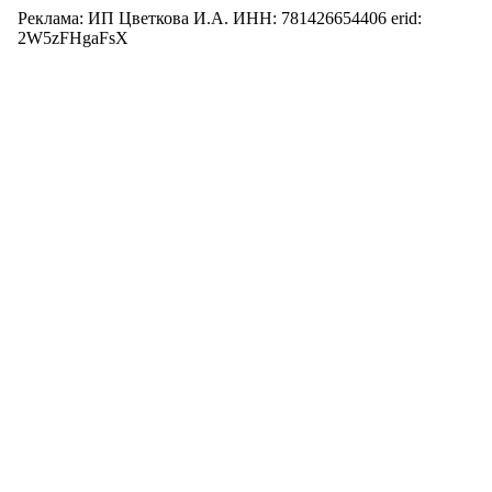
Реклама: ИП Цветкова И.А. ИНН: 781426654406 erid:
2W5zFHgaFsX