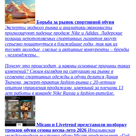
Борьба за рынок спортивной обуви
Эксперты модного рынка и аналитики-экономисты
прогнозируют падение продаж Nike и Adidas. Лидерские
позиции непотопляемых спортивных гигантов могут
серьезно пошатнуться в ближайшие годы, так как их
теснят молодые, смелые и активные конкуренты – бренды
- челленджеры.
Почему это происходит, и каковы основные причины таких
изменений? Своим взглядом на ситуацию на рынке в
сегменте спортивных одежды и обуви делится Дания
Ткачева, эксперт-практик fashion-рынка с 20-летним
опытом управления продажами, имеющий за плечами 13
лет работы в команде Nike Russia и fashion-ритейле.
Micam и Livetrend представили подборку
трендов обуви сезона весна-лето 2026
Итальянская
международная выставка обуви Micam представляет «Гид