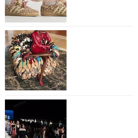
высокотехнологичным продуктам, стилистическим
исследованиям и итальянскому…
10.08.2026
81
Вышли новые кроссовки Adidas Samba в
принте, имитирующем шкуру оленя
Использование анималистичных принтов в дизайне
кроссовок Adidas Samba началось с выпуска
коллаборации Adidas и Wales Bonner, в 2023 году
немецкий бренд выпустил кроссовки Samba в
леопардовом принте, и они имели…
10.08.2026
453
Итальянская Ferragamo вернулась к
прибыльности в первом полугодии 2026
года
Итальянская группа Ferragamo вернулась к