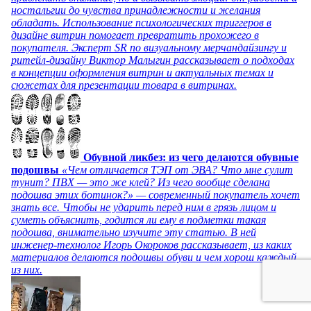
ностальгии до чувства принадлежности и желания
обладать. Использование психологических триггеров в
дизайне витрин помогает превратить прохожего в
покупателя. Эксперт SR по визуальному мерчандайзингу и
ритейл-дизайну Виктор Малыгин рассказывает о подходах
в концепции оформления витрин и актуальных темах и
сюжетах для презентации товара в витринах.
Обувной ликбез: из чего делаются обувные
подошвы
«Чем отличается ТЭП от ЭВА? Что мне сулит
тунит? ПВХ — это же клей? Из чего вообще сделана
подошва этих ботинок?» — современный покупатель хочет
знать все. Чтобы не ударить перед ним в грязь лицом и
суметь объяснить, годится ли ему в подметки такая
подошва, внимательно изучите эту статью. В ней
инженер-технолог Игорь Окороков рассказывает, из каких
материалов делаются подошвы обуви и чем хорош каждый
из них.