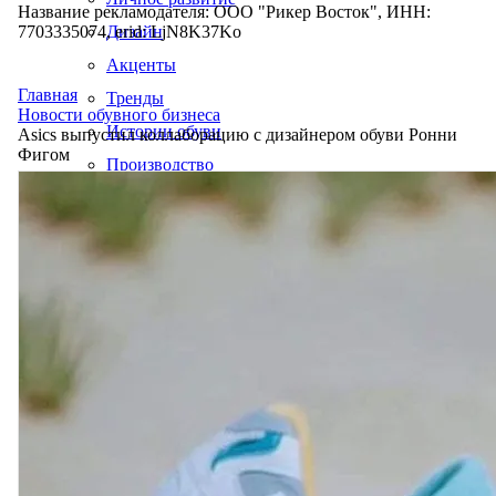
Название рекламодателя: ООО "Рикер Восток", ИНН:
7703335074, erid: LjN8K37Ko
Дизайн
Акценты
Главная
Тренды
Новости обувного бизнеса
Истории обуви
Asics выпустил коллаборацию с дизайнером обуви Ронни
Фигом
Производство