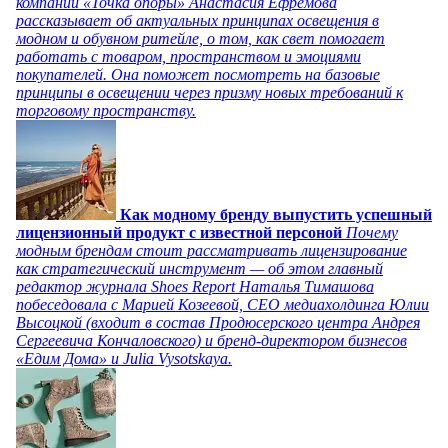
компании «Точка опоры» Анастасия Ефремова
рассказывает об актуальных принципах освещения в
модном и обувном ритейле, о том, как свет помогает
работать с товаром, пространством и эмоциями
покупателей. Она поможет посмотреть на базовые
принципы в освещении через призму новых требований к
торговому пространству.
Как модному бренду выпустить успешный
лицензионный продукт с известной персоной
Почему
модным брендам стоит рассматривать лицензирование
как стратегический инструмент — об этом главный
редактор журнала Shoes Report Наталья Тимашова
побеседовала с Марией Козеевой, СЕО медиахолдинга Юлии
Высоцкой (входит в состав Продюсерского центра Андрея
Сергеевича Кончаловского) и бренд-директором бизнесов
«Едим Дома» и Julia Vysotskaya.