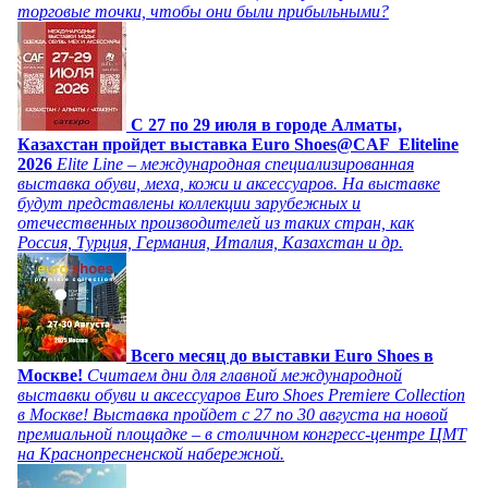
торговые точки, чтобы они были прибыльными?
C 27 по 29 июля в городе Алматы,
Казахстан пройдет выставка Euro Shoes@CAF_Eliteline
2026
Elite Line – международная специализированная
выставка обуви, меха, кожи и аксессуаров. На выставке
будут представлены коллекции зарубежных и
отечественных производителей из таких стран, как
Россия, Турция, Германия, Италия, Казахстан и др.
Всего месяц до выставки Euro Shoes в
Москве!
Считаем дни для главной международной
выставки обуви и аксессуаров Euro Shoes Premiere Collection
в Москве! Выставка пройдет с 27 по 30 августа на новой
премиальной площадке – в столичном конгресс-центре ЦМТ
на Краснопресненской набережной.