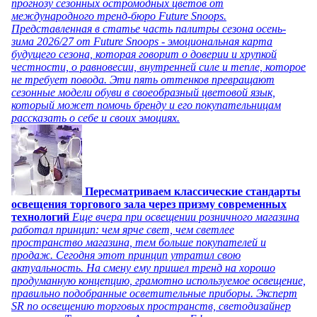
прогнозу сезонных остромодных цветов от
международного тренд-бюро Future Snoops.
Представленная в статье часть палитры сезона осень-
зима 2026/27 от Future Snoops - эмоциональная карта
будущего сезона, которая говорит о доверии и хрупкой
честности, о равновесии, внутренней силе и тепле, которое
не требует повода. Эти пять оттенков превращают
сезонные модели обуви в своеобразный цветовой язык,
который может помочь бренду и его покупательницам
рассказать о себе и своих эмоциях.
Пересматриваем классические стандарты
освещения торгового зала через призму современных
технологий
Еще вчера при освещении розничного магазина
работал принцип: чем ярче свет, чем светлее
пространство магазина, тем больше покупателей и
продаж. Сегодня этот принцип утратил свою
актуальность. На смену ему пришел тренд на хорошо
продуманную концепцию, грамотно используемое освещение,
правильно подобранные осветительные приборы. Эксперт
SR по освещению торговых пространств, светодизайнер