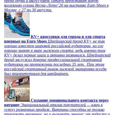
бренд обуви и аксессуаров Tamaris представит новую
коллекцию сезона Весна–Лето’ 26 на выставке Euro Shoes в
Москве, с 27 по 30 августа.
KV+ кроссовки для города и для спорта
впервые на Euro Shoes
Швейцарский бренд KV+ не так
хорошо известен широкой российской аудитории, но его
хорошо знают в мире лыжного спорта, ведь именно там
KV+ делал первые шаги и активно развивался. Швейцарский
бренд заслужил доверие профессиональной спортивной
аудитории на протяжении последних 35 лет. При этом
российский спортивный рынок лыжной экипировки всегда
был приоритетным для швейцарцев.
Создание эмоционального контакта через
витрину
Эмоциональный отклик покупателей — ключ к
успеху розничных продаж. Витрины способны не только
привлекать внимание, но и вызывать эмоции: от радости и