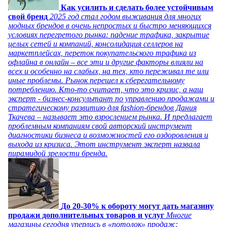
Как усилить и сделать более устойчивым
свой бренд
2025 год стал годом выживания для многих
модных брендов в очень непростых и быстро меняющихся
условиях перегретого рынка: падение трафика, закрытие
целых сетей и компаний, консолидация селлеров на
маркетплейсах, переток покупательского трафика из
офлайна в онлайн – все эти и другие факторы влияли на
всех и особенно на слабых, на тех, кто переживал те или
иные проблемы. Рынок перешел к сберегательному
потреблению. Кто-то считает, что это кризис, а наш
эксперт - бизнес-консультант по управлению продажами и
стратегическому развитию для fashion-брендов Дания
Ткачева – называет это взрослением рынка. И предлагает
проблемным компаниям свой авторский инструмент
диагностики бизнеса и возможностей его оздоровления и
выхода из кризиса. Этот инструмент эксперт назвала
пирамидой зрелости бренда.
До 20-30% к обороту могут дать магазину
продажи дополнительных товаров и услуг
Многие
магазины сегодня уперлись в «потолок» продаж: