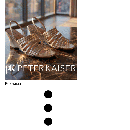
Гуанчжоу, столице моды Китая, является
профессиональной обувной компанией,
объединяющей разработку, производство и…
07.08.2026
776
Реклама