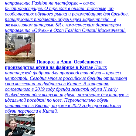
направление Fashion на платформе – самое
быстрорастущее. О трендах в онлайн-торговле, об
особенностях обувного рынка и рекомендациях для брендов,
планирующих продавать обувь через маркетплейс – в
эксклюзивном интервью SR с коммерческим директором
направления «Обувь» в Ozon Fashion Ольгой Москвичевой.
Поворот к Азии. Особенности
производства обуви на фабрике в Китае
Поиск
партнерской фабрики для производства обуви – процесс
непростой. Сегодня многие российские бренды отшивают
свои коллекции на фабриках в Китае. В концепцию
основанного в 2019 году бренда женской обуви N.early
N.aked легла идея выпуска туфель, походящих для танцев, с
идеальной посадкой по ноге. Первоначально обувь
отшивалась в Европе, но уже в 2022 году производство
обуви перенесли в Китай.