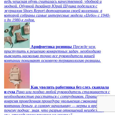
ведь чешская обувь считалась качественной, удобной и
модной. Обувной дизайнер Юрай Шушка поделился с
журналом Shoes Report фотоархивом своей коллекции, в
которой собраны самые интересные модели «Цебо» с 1940-
х до 1980-х годов.
Арифметика розницы
Прежде чем,
приступить к решению конкретных задач, необходимо
выяснить насколько точно все руководители вашей
компании понимают основную терминологию розницы.
Как уволить работника без слез, скандала
и суда
Рано или поздно любой руководитель сталкивается с
необходимостью расстаться с сотрудником. Правильно и
вовремя проведенная процедура увольнения сэкономит
компании деньги, а самому начальнику — нервы и время. Но
почему подчас, зная, что разрыв отношений неизбежен,
мы откладываем решение на месяцы?