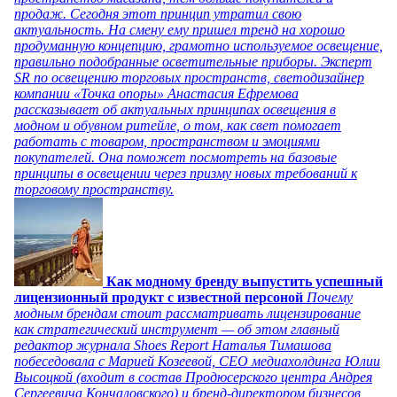
продаж. Сегодня этот принцип утратил свою
актуальность. На смену ему пришел тренд на хорошо
продуманную концепцию, грамотно используемое освещение,
правильно подобранные осветительные приборы. Эксперт
SR по освещению торговых пространств, светодизайнер
компании «Точка опоры» Анастасия Ефремова
рассказывает об актуальных принципах освещения в
модном и обувном ритейле, о том, как свет помогает
работать с товаром, пространством и эмоциями
покупателей. Она поможет посмотреть на базовые
принципы в освещении через призму новых требований к
торговому пространству.
Как модному бренду выпустить успешный
лицензионный продукт с известной персоной
Почему
модным брендам стоит рассматривать лицензирование
как стратегический инструмент — об этом главный
редактор журнала Shoes Report Наталья Тимашова
побеседовала с Марией Козеевой, СЕО медиахолдинга Юлии
Высоцкой (входит в состав Продюсерского центра Андрея
Сергеевича Кончаловского) и бренд-директором бизнесов