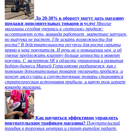
До 20-30% к обороту могут дать магазину
продажи дополнительных товаров и услуг
Многие
магазины сегодня уперлись в «потолок» продаж:
ассортимент есть, команда работает, маркетинг запущен,
но выручка не растет. Где искать возможности для
роста? В действительности ресурсы для роста скрыты
прямо в чеке покупателя. И речь не о повышении цен, а об
умение предложить клиенту больше ценности в момент
покупки. С экспертом SR в области управления и развития
fashion-бизнеса Марией Герасименко разбираемся, как с
помощью дополнительных товаров увеличить продажи, и
почему аксессуары и сопутствующие товары становятся
стратегическим источником прибыли, и какую роль играет
команда магазина.
Как научиться эффективно управлять
покупательским трафиком магазина?
Покупательский
трафик в торговых центрах и стрит-ритейле падает,