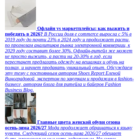
Офлайн vs маркетплейсы: как выжить и
победить в 2026?
В России доля e commerce выросла с 5% в
2019 году до почти 23% в 2024 году и продолжает расти,
по прогнозам аналитиков рынка электронной коммерции, к
2029 году составит более 30%. Офлайн-ритейл же может
не просто выжить, а расти на 20-30% в год, если
перестанет предлагать одежду на вешалках и обувь на
полках, и начнет продавать уникальный опыт. Обсуждаем
эту тему с постоянным автором Shoes Report Еленой
Виноградовой, экспертом по закупкам и продажам в fashion-
бизнесе, автором блога для ритейла и байеров Fashion
Business Blog.
Главные цвета женской обуви сезона
осень-зима 2026/27
Мода продолжает обращаться к языку
чувств. Следующий сезон осень-зима 2026/27 обещает
быть эмоциональным и чуть задумчивым. На смену