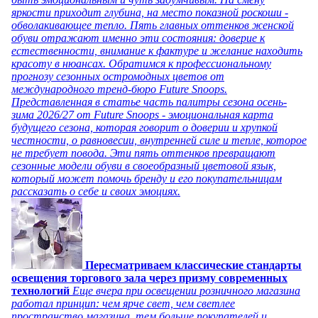
яркости приходит глубина, на место показной роскоши -
обволакивающее тепло. Пять главных оттенков женской
обуви отражают именно эти состояния: доверие к
естественности, внимание к фактуре и желание находить
красоту в нюансах. Обратимся к профессиональному
прогнозу сезонных остромодных цветов от
международного тренд-бюро Future Snoops.
Представленная в статье часть палитры сезона осень-
зима 2026/27 от Future Snoops - эмоциональная карта
будущего сезона, которая говорит о доверии и хрупкой
честности, о равновесии, внутренней силе и тепле, которое
не требует повода. Эти пять оттенков превращают
сезонные модели обуви в своеобразный цветовой язык,
который может помочь бренду и его покупательницам
рассказать о себе и своих эмоциях.
Пересматриваем классические стандарты
освещения торгового зала через призму современных
технологий
Еще вчера при освещении розничного магазина
работал принцип: чем ярче свет, чем светлее
пространство магазина, тем больше покупателей и