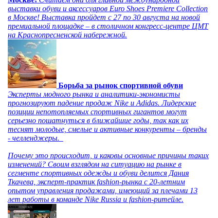
выставки обуви и аксессуаров Euro Shoes Premiere Collection
в Москве! Выставка пройдет с 27 по 30 августа на новой
премиальной площадке – в столичном конгресс-центре ЦМТ
на Краснопресненской набережной.
Борьба за рынок спортивной обуви
Эксперты модного рынка и аналитики-экономисты
прогнозируют падение продаж Nike и Adidas. Лидерские
позиции непотопляемых спортивных гигантов могут
серьезно пошатнуться в ближайшие годы, так как их
теснят молодые, смелые и активные конкуренты – бренды
- челленджеры.
Почему это происходит, и каковы основные причины таких
изменений? Своим взглядом на ситуацию на рынке в
сегменте спортивных одежды и обуви делится Дания
Ткачева, эксперт-практик fashion-рынка с 20-летним
опытом управления продажами, имеющий за плечами 13
лет работы в команде Nike Russia и fashion-ритейле.