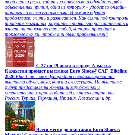
люди стали реже ходить за покупками в офлайн по ряду
объективных причин, одна из которых – удобство онлайн-
шопинга со всеми его плюсами. И все же офлайн
продолжает жить и развиваться. Как взять под контроль
трафик в магазинах, научиться правильно рассчитывать и
влиять на то количество людей, которое приходит в
торговые точки, чтобы они были прибыльными?
C 27 по 29 июля в городе Алматы,
Казахстан пройдет выставка Euro Shoes@CAF_Eliteline
2026
Elite Line – международная специализированная
выставка обуви, меха, кожи и аксессуаров. На выставке
будут представлены коллекции зарубежных и
отечественных производителей из таких стран, как
Россия, Турция, Германия, Италия, Казахстан и др.
Всего месяц до выставки Euro Shoes в
Москве!
Считаем дни для главной международной