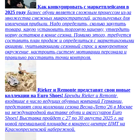
Как конкурировать с маркетплейсами в
2025 году
Бизнес обуви является сложным процессом из-за
множества смежных микростратегий, используемых для
извлечения прибыли. Надо определить, сколько закупить
товара, какую установить торговую наценку, утвердить
норму остатков в конце сезона. Помимо этого, требуется
составить план продаж и определиться с маркетинговыми
акциями, учитывающими сезонный спрос и конкурентное
окружение, настроить систему мотивации персонала и
правильно расставить точки контроля.
Rieker и Remonte представят свои новые
коллекции на Euro Shoes!
Бренды Rieker и Remonte,
входящие в число ведущих обувных компаний Германии,
представят свои коллекции сезона Весна-Лето’26 в Москве
на международной выставке обуви и аксессуаров Euro
Shoes! Выставка пройдет c 27 по 30 августа 2025 г. на
новой премиальной площадке в конгресс-центре ЦМТ на
Краснопресненской набережной.