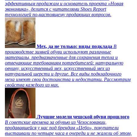
эффективным продажам и основатель проекта «Новая
экономика», делится с читателями Shoes Report
технологией по-настоящему продающих вопросов.
Мех, да не только: виды подклада
В
производстве зимней обуви используют различные
материалы, предназначенные для сохранения тепла и
отвечающие требованиям потребителей: натуральную
овчину, искусственный мех, искусственный мех из
натуральной шерсти и другие. Все виды подкладочного
меха имеют свои достоинства и недостатки. Рассмотрим
свойства каждого из них.
Лучшие модели чешской обуви прошлого
В советские времена за обувью из Чехословакии,
продававшейся у нас под брендом «Цебо», покупатели
выстаивали по четыре часа в очереди и не жалели об этом,