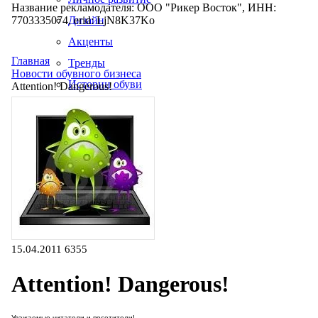
Название рекламодателя: ООО "Рикер Восток", ИНН:
7703335074, erid: LjN8K37Ko
Дизайн
Акценты
Главная
Тренды
Новости обувного бизнеса
Истории обуви
Attention! Dangerous!
Производство
15.04.2011
6355
Attention! Dangerous!
Уважаемые читатели и посетители!