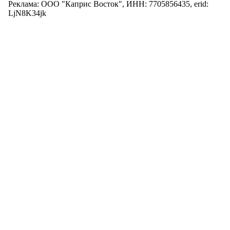
Реклама: ООО "Каприс Восток", ИНН: 7705856435, erid:
LjN8K34jk