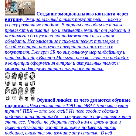
Создание эмоционального контакта через
витрину
Эмоциональный отклик покупателей — ключ к
успеху розничных продаж. Витрины способны не только
привлекать внимание, но и вызывать эмоции: от радости и
ностальгии до чувства принадлежности и желания
обладать. Использование психологических триггеров в
дизайне витрин помогает превратить прохожего в
покупателя. Эксперт SR по визуальному мерчандайзингу и
ритейл-дизайну Виктор Малыгин рассказывает о подходах
в концепции оформления витрин и актуальных темах и
сюжетах для презентации товара в витринах.
Обувной ликбез: из чего делаются обувные
подошвы
«Чем отличается ТЭП от ЭВА? Что мне сулит
тунит? ПВХ — это же клей? Из чего вообще сделана
подошва этих ботинок?» — современный покупатель хочет
знать все. Чтобы не ударить перед ним в грязь лицом и
суметь объяснить, годится ли ему в подметки такая
подошва, внимательно изучите эту статью. В ней