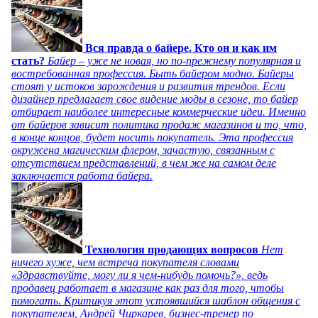
Вся правда о байере. Кто он и как им
стать?
Байер – уже не новая, но по-прежнему популярная и
востребованная профессия. Быть байером модно. Байеры
стоят у истоков зарождения и развития трендов. Если
дизайнер предлагает свое видение моды в сезоне, то байер
отбирает наиболее интересные коммерческие идеи. Именно
от байеров зависит политика продаж магазинов и то, что,
в конце концов, будет носить покупатель. Эта профессия
окружена магическим флером, зачастую, связанным с
отсутствием представлений, в чем же на самом деле
заключается работа байера.
Технология продающих вопросов
Нет
ничего хуже, чем встреча покупателя словами
«Здравствуйте, могу ли я чем-нибудь помочь?», ведь
продавец работает в магазине как раз для того, чтобы
помогать. Критикуя этот устоявшийся шаблон общения с
покупателем, Андрей Чиркарев, бизнес-тренер по