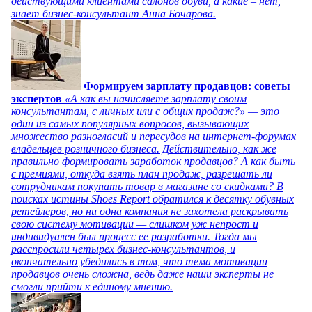
действующими клиентами салонов обуви, а какие – нет,
знает бизнес-консультант Анна Бочарова.
Формируем зарплату продавцов: советы
экспертов
«А как вы начисляете зарплату своим
консультантам, с личных или с общих продаж?» — это
один из самых популярных вопросов, вызывающих
множество разногласий и пересудов на интернет-форумах
владельцев розничного бизнеса. Действительно, как же
правильно формировать заработок продавцов? А как быть
с премиями, откуда взять план продаж, разрешать ли
сотрудникам покупать товар в магазине со скидками? В
поисках истины Shoes Report обратился к десятку обувных
ретейлеров, но ни одна компания не захотела раскрывать
свою систему мотивации — слишком уж непрост и
индивидуален был процесс ее разработки. Тогда мы
расспросили четырех бизнес-консультантов, и
окончательно убедились в том, что тема мотивации
продавцов очень сложна, ведь даже наши эксперты не
смогли прийти к единому мнению.