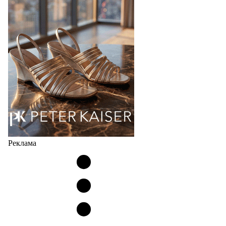
производителя (РУП «Белорусский протезно-
ортопедический восстановительный…
04.08.2026
488
Реклама