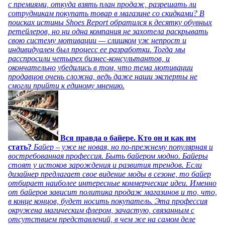
с премиями, откуда взять план продаж, разрешать ли
сотрудникам покупать товар в магазине со скидками? В
поисках истины Shoes Report обратился к десятку обувных
ретейлеров, но ни одна компания не захотела раскрывать
свою систему мотивации — слишком уж непрост и
индивидуален был процесс ее разработки. Тогда мы
расспросили четырех бизнес-консультантов, и
окончательно убедились в том, что тема мотивации
продавцов очень сложна, ведь даже наши эксперты не
смогли прийти к единому мнению.
Вся правда о байере. Кто он и как им
стать?
Байер – уже не новая, но по-прежнему популярная и
востребованная профессия. Быть байером модно. Байеры
стоят у истоков зарождения и развития трендов. Если
дизайнер предлагает свое видение моды в сезоне, то байер
отбирает наиболее интересные коммерческие идеи. Именно
от байеров зависит политика продаж магазинов и то, что,
в конце концов, будет носить покупатель. Эта профессия
окружена магическим флером, зачастую, связанным с
отсутствием представлений, в чем же на самом деле