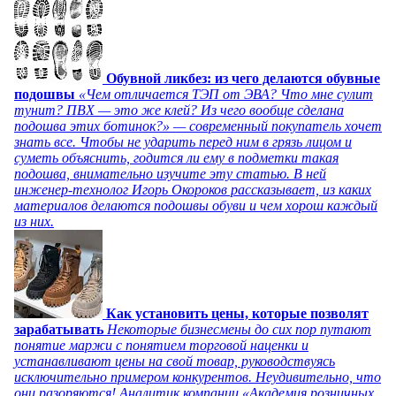
Обувной ликбез: из чего делаются обувные
подошвы
«Чем отличается ТЭП от ЭВА? Что мне сулит
тунит? ПВХ — это же клей? Из чего вообще сделана
подошва этих ботинок?» — современный покупатель хочет
знать все. Чтобы не ударить перед ним в грязь лицом и
суметь объяснить, годится ли ему в подметки такая
подошва, внимательно изучите эту статью. В ней
инженер-технолог Игорь Окороков рассказывает, из каких
материалов делаются подошвы обуви и чем хорош каждый
из них.
Как установить цены, которые позволят
зарабатывать
Некоторые бизнесмены до сих пор путают
понятие маржи с понятием торговой наценки и
устанавливают цены на свой товар, руководствуясь
исключительно примером конкурентов. Неудивительно, что
они разоряются! Аналитик компании «Академия розничных