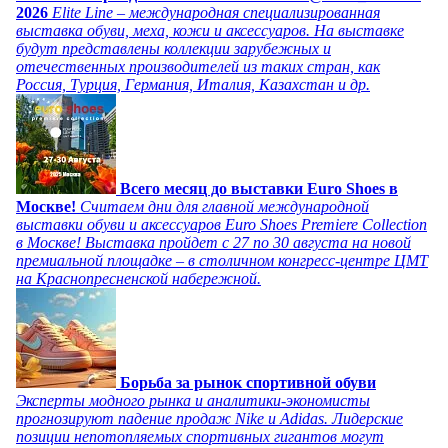
2026
Elite Line – международная специализированная
выставка обуви, меха, кожи и аксессуаров. На выставке
будут представлены коллекции зарубежных и
отечественных производителей из таких стран, как
Россия, Турция, Германия, Италия, Казахстан и др.
Всего месяц до выставки Euro Shoes в
Москве!
Считаем дни для главной международной
выставки обуви и аксессуаров Euro Shoes Premiere Collection
в Москве! Выставка пройдет с 27 по 30 августа на новой
премиальной площадке – в столичном конгресс-центре ЦМТ
на Краснопресненской набережной.
Борьба за рынок спортивной обуви
Эксперты модного рынка и аналитики-экономисты
прогнозируют падение продаж Nike и Adidas. Лидерские
позиции непотопляемых спортивных гигантов могут