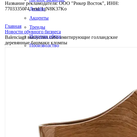
Название рекламодателя: ООО "Рикер Восток", ИНН:
7703335074, erid: LjN8K37Ko
Дизайн
Акценты
Главная
Тренды
Новости обувного бизнеса
Истории обуви
Balenciaga выпустил сабо имитирующие голландские
деревянные башмаки кломпы
Производство