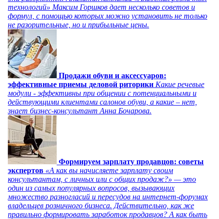
технологий» Максим Горшков дает несколько советов и
формул, с помощью которых можно установить не только
не разорительные, но и прибыльные цены.
Продажи обуви и аксессуаров:
эффективные приемы деловой риторики
Какие речевые
модули - эффективны при общении с потенциальными и
действующими клиентами салонов обуви, а какие – нет,
знает бизнес-консультант Анна Бочарова.
Формируем зарплату продавцов: советы
экспертов
«А как вы начисляете зарплату своим
консультантам, с личных или с общих продаж?» — это
один из самых популярных вопросов, вызывающих
множество разногласий и пересудов на интернет-форумах
владельцев розничного бизнеса. Действительно, как же
правильно формировать заработок продавцов? А как быть