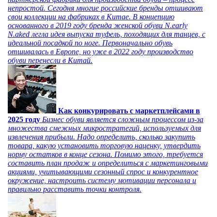
непростой. Сегодня многие российские бренды отшивают
свои коллекции на фабриках в Китае. В концепцию
основанного в 2019 году бренда женской обуви N.early
N.aked легла идея выпуска туфель, походящих для танцев, с
идеальной посадкой по ноге. Первоначально обувь
отшивалась в Европе, но уже в 2022 году производство
обуви перенесли в Китай.
Как конкурировать с маркетплейсами в
2025 году
Бизнес обуви является сложным процессом из-за
множества смежных микростратегий, используемых для
извлечения прибыли. Надо определить, сколько закупить
товара, какую установить торговую наценку, утвердить
норму остатков в конце сезона. Помимо этого, требуется
составить план продаж и определиться с маркетинговыми
акциями, учитывающими сезонный спрос и конкурентное
окружение, настроить систему мотивации персонала и
правильно расставить точки контроля.