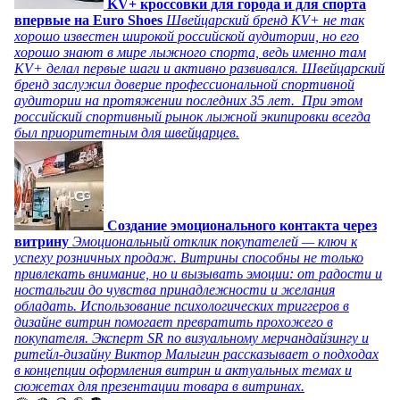
KV+ кроссовки для города и для спорта
впервые на Euro Shoes
Швейцарский бренд KV+ не так
хорошо известен широкой российской аудитории, но его
хорошо знают в мире лыжного спорта, ведь именно там
KV+ делал первые шаги и активно развивался. Швейцарский
бренд заслужил доверие профессиональной спортивной
аудитории на протяжении последних 35 лет. При этом
российский спортивный рынок лыжной экипировки всегда
был приоритетным для швейцарцев.
Создание эмоционального контакта через
витрину
Эмоциональный отклик покупателей — ключ к
успеху розничных продаж. Витрины способны не только
привлекать внимание, но и вызывать эмоции: от радости и
ностальгии до чувства принадлежности и желания
обладать. Использование психологических триггеров в
дизайне витрин помогает превратить прохожего в
покупателя. Эксперт SR по визуальному мерчандайзингу и
ритейл-дизайну Виктор Малыгин рассказывает о подходах
в концепции оформления витрин и актуальных темах и
сюжетах для презентации товара в витринах.