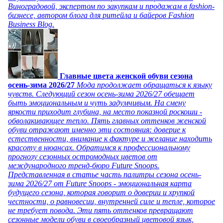
Виноградовой, экспертом по закупкам и продажам в fashion-
бизнесе, автором блога для ритейла и байеров Fashion
Business Blog.
Главные цвета женской обуви сезона
осень-зима 2026/27
Мода продолжает обращаться к языку
чувств. Следующий сезон осень-зима 2026/27 обещает
быть эмоциональным и чуть задумчивым. На смену
яркости приходит глубина, на место показной роскоши -
обволакивающее тепло. Пять главных оттенков женской
обуви отражают именно эти состояния: доверие к
естественности, внимание к фактуре и желание находить
красоту в нюансах. Обратимся к профессиональному
прогнозу сезонных остромодных цветов от
международного тренд-бюро Future Snoops.
Представленная в статье часть палитры сезона осень-
зима 2026/27 от Future Snoops - эмоциональная карта
будущего сезона, которая говорит о доверии и хрупкой
честности, о равновесии, внутренней силе и тепле, которое
не требует повода. Эти пять оттенков превращают
сезонные модели обуви в своеобразный цветовой язык,