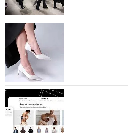
На участие в Московской неделе моды
подано 1047 заявок
На участие в седьмой Московской неделе моды,
которая пройдет в российской столице с 26 сентября
по 1 октября, уже подано 1047 заявок. Примерно
половину из них (494) прислали дизайнеры,
коллекции которых не были представлены в…
07.08.2026
108
BALLINA представит свои новинки на Euro
Shoes
Компания BALLINA Guangzhou Lihuang Footwear
Co., Ltd., основанная в 2011 году и расположенная в
Гуанчжоу, столице моды Китая, является