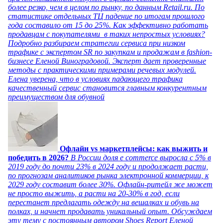
более резко, чем в целом по рынку, по данным Retail.ru. По
статистике отдельных ТЦ падение по итогам прошлого
года составило от 15 до 25%. Как эффективно работать
продавцам с покупателями в таких непростых условиях?
Подробно разбираем стратегии сервиса при низком
трафике с экспертом SR по закупкам и продажам в fashion-
бизнесе Еленой Виноградовой. Эксперт дает проверенные
методы с практическими примерами речевых модулей.
Елена уверена, что в условиях падающего трафика
качественный сервис становится главным конкурентным
преимуществом для обувной
Офлайн vs маркетплейсы: как выжить и
победить в 2026?
В России доля e commerce выросла с 5% в
2019 году до почти 23% в 2024 году и продолжает расти,
по прогнозам аналитиков рынка электронной коммерции, к
2029 году составит более 30%. Офлайн-ритейл же может
не просто выжить, а расти на 20-30% в год, если
перестанет предлагать одежду на вешалках и обувь на
полках, и начнет продавать уникальный опыт. Обсуждаем
эту тему с постоянным автором Shoes Report Еленой