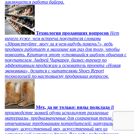
заключается работа байера.
Технология продающих вопросов
Нет
ничего хуже, чем встреча покупателя словами
«Здравствуйте, могу ли я чем-нибудь помочь?», ведь
продавец работает в магазине как раз для того, чтобы
помогать. Критикуя этот устоявшийся шаблон общения с
покупателем, Андрей Чиркарев, бизнес-тренер по
эффективным продажам и основатель проекта «Новая
экономика», делится с читателями Shoes Report
технологией по-настоящему продающих вопросов.
Мех, да не только: виды подклада
В
производстве зимней обуви используют различные
материалы, предназначенные для сохранения тепла и
отвечающие требованиям потребителей: натуральную
овчину, искусственный мех, искусственный мех из