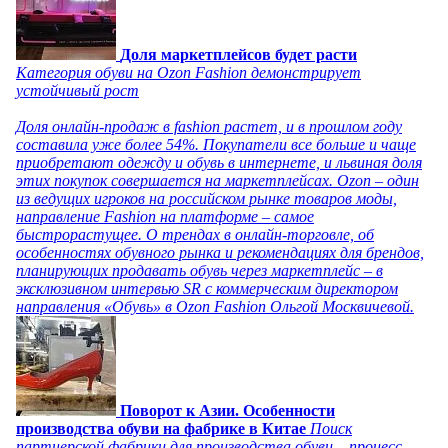
Доля маркетплейсов будет расти
Категория обуви на Ozon Fashion демонстрирует
устойчивый рост
Доля онлайн-продаж в fashion растет, и в прошлом году
составила уже более 54%. Покупатели все больше и чаще
приобретают одежду и обувь в интернете, и львиная доля
этих покупок совершается на маркетплейсах. Ozon – один
из ведущих игроков на российском рынке товаров моды,
направление Fashion на платформе – самое
быстрорастущее. О трендах в онлайн-торговле, об
особенностях обувного рынка и рекомендациях для брендов,
планирующих продавать обувь через маркетплейс – в
эксклюзивном интервью SR с коммерческим директором
направления «Обувь» в Ozon Fashion Ольгой Москвичевой.
Поворот к Азии. Особенности
производства обуви на фабрике в Китае
Поиск
партнерской фабрики для производства обуви – процесс