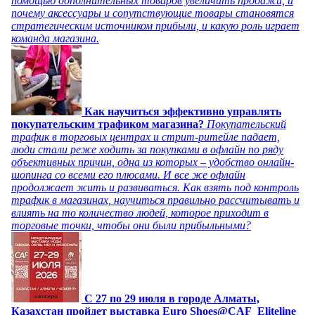
помощью дополнительных товаров увеличить продажи, и
почему аксессуары и сопутствующие товары становятся
стратегическим источником прибыли, и какую роль играет
команда магазина.
Как научиться эффективно управлять
покупательским трафиком магазина?
Покупательский
трафик в торговых центрах и стрит-ритейле падает,
люди стали реже ходить за покупками в офлайн по ряду
объективных причин, одна из которых – удобство онлайн-
шопинга со всеми его плюсами. И все же офлайн
продолжает жить и развиваться. Как взять под контроль
трафик в магазинах, научиться правильно рассчитывать и
влиять на то количество людей, которое приходит в
торговые точки, чтобы они были прибыльными?
C 27 по 29 июля в городе Алматы,
Казахстан пройдет выставка Euro Shoes@CAF_Eliteline