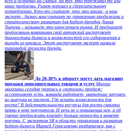
всех и особенно на слабых, на тех, кто переживал те или
иные проблемы. Рынок перешел к сберегательному
потреблению. Кто-то считает, что это кризис, а наш
эксперт - бизнес-консультант по управлению продажами и
стратегическому развитию для fashion-брендов Дания
Ткачева – называет это взрослением рынка. И предлагает
проблемным компаниям свой авторский инструмент
диагностики бизнеса и возможностей его оздоровления и
выхода из кризиса. Этот инструмент эксперт назвала
пирамидой зрелости бренда.
До 20-30% к обороту могут дать магазину
продажи дополнительных товаров и услуг
Многие
магазины сегодня уперлись в «потолок» продаж:
ассортимент есть, команда работает, маркетинг запущен,
но выручка не растет. Где искать возможности для
роста? В действительности ресурсы для роста скрыты
прямо в чеке покупателя. И речь не о повышении цен, а об
умение предложить клиенту больше ценности в момент
покупки. С экспертом SR в области управления и развития
fashion-бизнеса Марией Герасименко разбираемся, как с