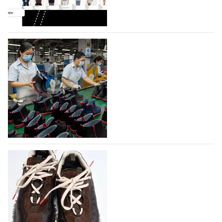
профессиональной обувной компанией,
объединяющей разработку, производство и…
07.08.2026
122
На платформе Lamoda - новый раздел и
условия продвижения локальных
дизайнерских марок
Российский маркетплейс Lamoda решил обновить
раздел для продажи продукции локальных
дизайнерских марок одежды, обуви и аксессуаров.
Бренды также получат маркетинговую…
06.08.2026
407
Объем мирового производства обуви в
2025 году практически не увеличился
В 2025 году мировое производство обуви
практически не изменилось, зафиксировав
незначительный рост на 0,1% до 24,6 млрд пар, -