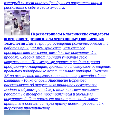
который может помочь бренду и его покупательницам
рассказать о себе и своих эмоциях.
Пересматриваем классические стандарты
освещения торгового зала через призму современных
технологий
Еще вчера при освещении розничного магазина
работал принцип: чем ярче свет, чем светлее
пространство магазина, тем больше покупателей и
продаж. Сегодня этот принцип утратил свою
актуальность. На смену ему пришел тренд на хорошо
продуманную концепцию, грамотно используемое освещение,
правильно подобранные осветительные приборы. Эксперт
SR по освещению торговых пространств, светодизайнер
компании «Точка опоры» Анастасия Ефремова
рассказывает об актуальных принципах освещения в
модном и обувном ритейле, о том, как свет помогает
работать с товаром, пространством и эмоциями
покупателей. Она поможет посмотреть на базовые
принципы в освещении через призму новых требований к
торговому пространству.