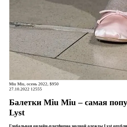
Miu Miu, осень 2022, $950
27.10.2022
12555
Балетки Miu Miu – самая попу
Lyst
Глобальная онлайн-платформа модной одежды Lyst опубл