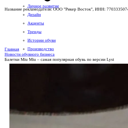
Личное развитие
Название рекламодателя: ООО "Рикер Восток", ИНН: 7703335074
Дизайн
Акценты
Тренды
Истории обуви
Производство
Главная
Новости обувного бизнеса
Балетки Miu Miu – самая популярная обувь по версии Lyst