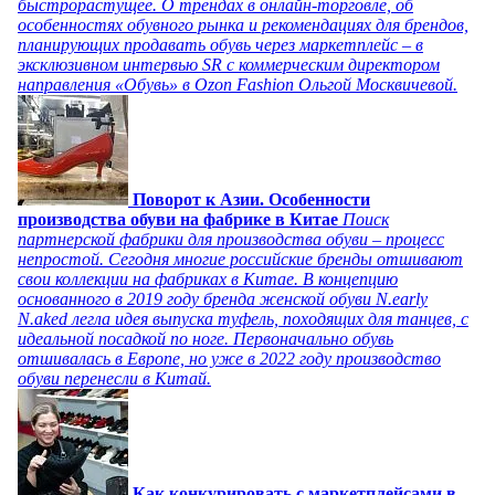
быстрорастущее. О трендах в онлайн-торговле, об
особенностях обувного рынка и рекомендациях для брендов,
планирующих продавать обувь через маркетплейс – в
эксклюзивном интервью SR с коммерческим директором
направления «Обувь» в Ozon Fashion Ольгой Москвичевой.
Поворот к Азии. Особенности
производства обуви на фабрике в Китае
Поиск
партнерской фабрики для производства обуви – процесс
непростой. Сегодня многие российские бренды отшивают
свои коллекции на фабриках в Китае. В концепцию
основанного в 2019 году бренда женской обуви N.early
N.aked легла идея выпуска туфель, походящих для танцев, с
идеальной посадкой по ноге. Первоначально обувь
отшивалась в Европе, но уже в 2022 году производство
обуви перенесли в Китай.
Как конкурировать с маркетплейсами в