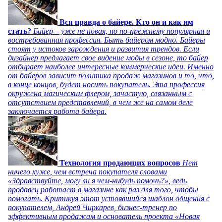
Вся правда о байере. Кто он и как им
стать?
Байер – уже не новая, но по-прежнему популярная и
востребованная профессия. Быть байером модно. Байеры
стоят у истоков зарождения и развития трендов. Если
дизайнер предлагает свое видение моды в сезоне, то байер
отбирает наиболее интересные коммерческие идеи. Именно
от байеров зависит политика продаж магазинов и то, что,
в конце концов, будет носить покупатель. Эта профессия
окружена магическим флером, зачастую, связанным с
отсутствием представлений, в чем же на самом деле
заключается работа байера.
Технология продающих вопросов
Нет
ничего хуже, чем встреча покупателя словами
«Здравствуйте, могу ли я чем-нибудь помочь?», ведь
продавец работает в магазине как раз для того, чтобы
помогать. Критикуя этот устоявшийся шаблон общения с
покупателем, Андрей Чиркарев, бизнес-тренер по
эффективным продажам и основатель проекта «Новая