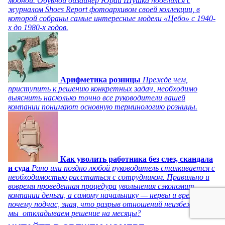
модной. Обувной дизайнер Юрай Шушка поделился с
журналом Shoes Report фотоархивом своей коллекции, в
которой собраны самые интересные модели «Цебо» с 1940-
х до 1980-х годов.
Арифметика розницы
Прежде чем,
приступить к решению конкретных задач, необходимо
выяснить насколько точно все руководители вашей
компании понимают основную терминологию розницы.
Как уволить работника без слез, скандала
и суда
Рано или поздно любой руководитель сталкивается с
необходимостью расстаться с сотрудником. Правильно и
вовремя проведенная процедура увольнения сэкономит
компании деньги, а самому начальнику — нервы и время. Но
почему подчас, зная, что разрыв отношений неизбежен,
мы откладываем решение на месяцы?