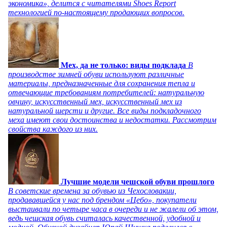
экономика», делится с читателями Shoes Report
технологией по-настоящему продающих вопросов.
Мех, да не только: виды подклада
В
производстве зимней обуви используют различные
материалы, предназначенные для сохранения тепла и
отвечающие требованиям потребителей: натуральную
овчину, искусственный мех, искусственный мех из
натуральной шерсти и другие. Все виды подкладочного
меха имеют свои достоинства и недостатки. Рассмотрим
свойства каждого из них.
Лучшие модели чешской обуви прошлого
В советские времена за обувью из Чехословакии,
продававшейся у нас под брендом «Цебо», покупатели
выстаивали по четыре часа в очереди и не жалели об этом,
ведь чешская обувь считалась качественной, удобной и