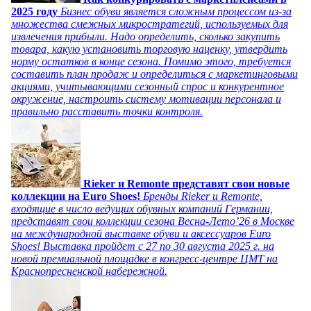
2025 году
Бизнес обуви является сложным процессом из-за
множества смежных микростратегий, используемых для
извлечения прибыли. Надо определить, сколько закупить
товара, какую установить торговую наценку, утвердить
норму остатков в конце сезона. Помимо этого, требуется
составить план продаж и определиться с маркетинговыми
акциями, учитывающими сезонный спрос и конкурентное
окружение, настроить систему мотивации персонала и
правильно расставить точки контроля.
Rieker и Remonte представят свои новые
коллекции на Euro Shoes!
Бренды Rieker и Remonte,
входящие в число ведущих обувных компаний Германии,
представят свои коллекции сезона Весна-Лето’26 в Москве
на международной выставке обуви и аксессуаров Euro
Shoes! Выставка пройдет c 27 по 30 августа 2025 г. на
новой премиальной площадке в конгресс-центре ЦМТ на
Краснопресненской набережной.