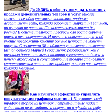
До 20-30% к обороту могут дать магазину
продажи дополнительных товаров и услуг
Многие
магазины сегодня уперлись в «потолок» продаж:
ассортимент есть, команда работает, маркетинг запущен,
но выручка не растет. Где искать возможности для
роста? В действительности ресурсы для роста скрыты
прямо в чеке покупателя. И речь не о повышении цен, а об
умение предложить клиенту больше ценности в момент
покупки. С экспертом SR в области управления и развития
fashion-бизнеса Марией Герасименко разбираемся, как с
помощью дополнительных товаров увеличить продажи, и
почему аксессуары и сопутствующие товары становятся
стратегическим источником прибыли, и какую роль играет
команда магазина.
Как научиться эффективно управлять
покупательским трафиком магазина?
Покупательский
трафик в торговых центрах и стрит-ритейле падает,
люди стали реже ходить за покупками в офлайн по ряду