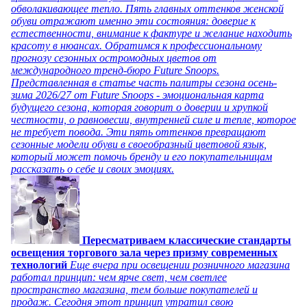
обволакивающее тепло. Пять главных оттенков женской
обуви отражают именно эти состояния: доверие к
естественности, внимание к фактуре и желание находить
красоту в нюансах. Обратимся к профессиональному
прогнозу сезонных остромодных цветов от
международного тренд-бюро Future Snoops.
Представленная в статье часть палитры сезона осень-
зима 2026/27 от Future Snoops - эмоциональная карта
будущего сезона, которая говорит о доверии и хрупкой
честности, о равновесии, внутренней силе и тепле, которое
не требует повода. Эти пять оттенков превращают
сезонные модели обуви в своеобразный цветовой язык,
который может помочь бренду и его покупательницам
рассказать о себе и своих эмоциях.
Пересматриваем классические стандарты
освещения торгового зала через призму современных
технологий
Еще вчера при освещении розничного магазина
работал принцип: чем ярче свет, чем светлее
пространство магазина, тем больше покупателей и
продаж. Сегодня этот принцип утратил свою