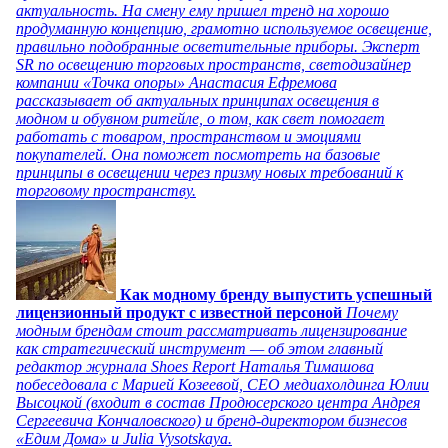
актуальность. На смену ему пришел тренд на хорошо
продуманную концепцию, грамотно используемое освещение,
правильно подобранные осветительные приборы. Эксперт
SR по освещению торговых пространств, светодизайнер
компании «Точка опоры» Анастасия Ефремова
рассказывает об актуальных принципах освещения в
модном и обувном ритейле, о том, как свет помогает
работать с товаром, пространством и эмоциями
покупателей. Она поможет посмотреть на базовые
принципы в освещении через призму новых требований к
торговому пространству.
Как модному бренду выпустить успешный
лицензионный продукт с известной персоной
Почему
модным брендам стоит рассматривать лицензирование
как стратегический инструмент — об этом главный
редактор журнала Shoes Report Наталья Тимашова
побеседовала с Марией Козеевой, СЕО медиахолдинга Юлии
Высоцкой (входит в состав Продюсерского центра Андрея
Сергеевича Кончаловского) и бренд-директором бизнесов
«Едим Дома» и Julia Vysotskaya.