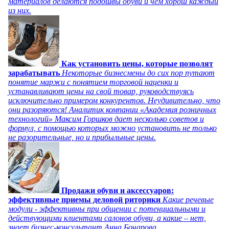
материалов делаются подошвы обуви и чем хорош каждый
из них.
Как установить цены, которые позволят
зарабатывать
Некоторые бизнесмены до сих пор путают
понятие маржи с понятием торговой наценки и
устанавливают цены на свой товар, руководствуясь
исключительно примером конкурентов. Неудивительно, что
они разоряются! Аналитик компании «Академия розничных
технологий» Максим Горшков дает несколько советов и
формул, с помощью которых можно установить не только
не разорительные, но и прибыльные цены.
Продажи обуви и аксессуаров:
эффективные приемы деловой риторики
Какие речевые
модули - эффективны при общении с потенциальными и
действующими клиентами салонов обуви, а какие – нет,
знает бизнес-консультант Анна Бочарова.