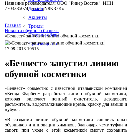
Название рекламодателя: ООО "Рикер Восток", ИНН:
7703335074, erid: LjN8K37Ko
Дизайн
Акценты
Главная
Тренды
Новости обувного бизнеса
Истории обуви
«Белвест» запустил линию обувной косметики
Производство
17.09.2013
10515
«Белвест» запустил линию
обувной косметики
«Белвест» совместно с известной итальянской компанией
«Кенда Фарбен» разработал линию обувной косметики,
которая включает пенный очиститель, дезодорант,
растяжитель, водооталкивающие крема, краску для замши и
нубука.
«В создании линии обувной косметики сошлись опыт
обувщиков и инновации химиков, благодаря чему туфли и
сапоги при уходе с этой косметикой смогут сохранить