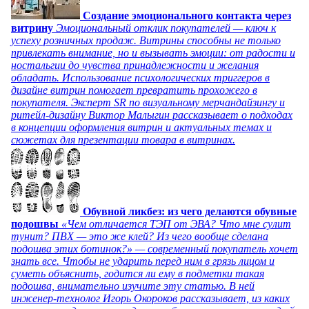
Создание эмоционального контакта через
витрину
Эмоциональный отклик покупателей — ключ к
успеху розничных продаж. Витрины способны не только
привлекать внимание, но и вызывать эмоции: от радости и
ностальгии до чувства принадлежности и желания
обладать. Использование психологических триггеров в
дизайне витрин помогает превратить прохожего в
покупателя. Эксперт SR по визуальному мерчандайзингу и
ритейл-дизайну Виктор Малыгин рассказывает о подходах
в концепции оформления витрин и актуальных темах и
сюжетах для презентации товара в витринах.
Обувной ликбез: из чего делаются обувные
подошвы
«Чем отличается ТЭП от ЭВА? Что мне сулит
тунит? ПВХ — это же клей? Из чего вообще сделана
подошва этих ботинок?» — современный покупатель хочет
знать все. Чтобы не ударить перед ним в грязь лицом и
суметь объяснить, годится ли ему в подметки такая
подошва, внимательно изучите эту статью. В ней
инженер-технолог Игорь Окороков рассказывает, из каких