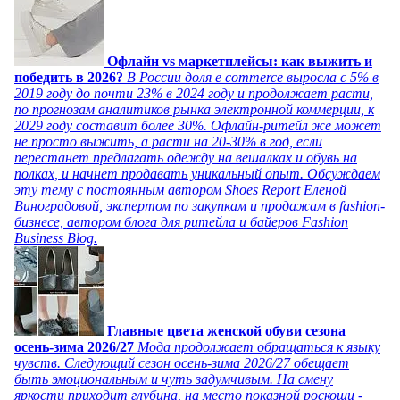
Офлайн vs маркетплейсы: как выжить и
победить в 2026?
В России доля e commerce выросла с 5% в
2019 году до почти 23% в 2024 году и продолжает расти,
по прогнозам аналитиков рынка электронной коммерции, к
2029 году составит более 30%. Офлайн-ритейл же может
не просто выжить, а расти на 20-30% в год, если
перестанет предлагать одежду на вешалках и обувь на
полках, и начнет продавать уникальный опыт. Обсуждаем
эту тему с постоянным автором Shoes Report Еленой
Виноградовой, экспертом по закупкам и продажам в fashion-
бизнесе, автором блога для ритейла и байеров Fashion
Business Blog.
Главные цвета женской обуви сезона
осень-зима 2026/27
Мода продолжает обращаться к языку
чувств. Следующий сезон осень-зима 2026/27 обещает
быть эмоциональным и чуть задумчивым. На смену
яркости приходит глубина, на место показной роскоши -