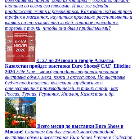
объективных причин, одна из которых – удобство онлайн-
шопинга со всеми его плюсами. И все же офлайн
продолжает жить и развиваться. Как взять под контроль
трафик в магазинах, научиться правильно рассчитывать и
влиять на то количество людей, которое приходит в
торговые точки, чтобы они были прибыльными?
C 27 по 29 июля в городе Алматы,
Казахстан пройдет выставка Euro Shoes@CAF_Eliteline
2026
Elite Line – международная специализированная
выставка обуви, меха, кожи и аксессуаров. На выставке
будут представлены коллекции зарубежных и
отечественных производителей из таких стран, как
Россия, Турция, Германия, Италия, Казахстан и др.
Всего месяц до выставки Euro Shoes в
Москве!
Считаем дни для главной международной
выставки обуви и аксессуаров Euro Shoes Premiere Collection