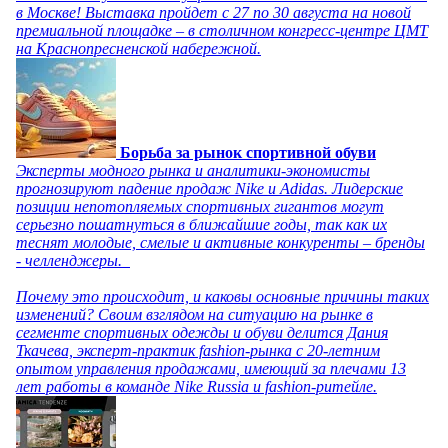
в Москве! Выставка пройдет с 27 по 30 августа на новой
премиальной площадке – в столичном конгресс-центре ЦМТ
на Краснопресненской набережной.
Борьба за рынок спортивной обуви
Эксперты модного рынка и аналитики-экономисты
прогнозируют падение продаж Nike и Adidas. Лидерские
позиции непотопляемых спортивных гигантов могут
серьезно пошатнуться в ближайшие годы, так как их
теснят молодые, смелые и активные конкуренты – бренды
- челленджеры.
Почему это происходит, и каковы основные причины таких
изменений? Своим взглядом на ситуацию на рынке в
сегменте спортивных одежды и обуви делится Дания
Ткачева, эксперт-практик fashion-рынка с 20-летним
опытом управления продажами, имеющий за плечами 13
лет работы в команде Nike Russia и fashion-ритейле.