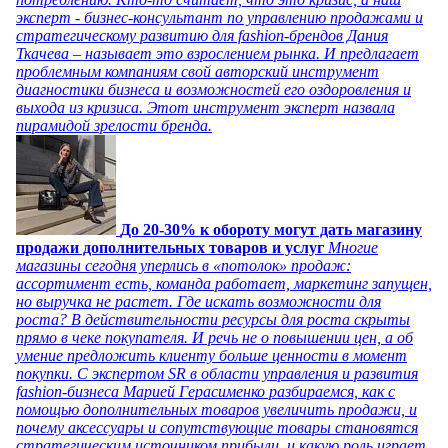
эксперт - бизнес-консультант по управлению продажами и
стратегическому развитию для fashion-брендов Дания
Ткачева – называет это взрослением рынка. И предлагает
проблемным компаниям свой авторский инструмент
диагностики бизнеса и возможностей его оздоровления и
выхода из кризиса. Этот инструмент эксперт назвала
пирамидой зрелости бренда.
До 20-30% к обороту могут дать магазину
продажи дополнительных товаров и услуг
Многие
магазины сегодня уперлись в «потолок» продаж:
ассортимент есть, команда работает, маркетинг запущен,
но выручка не растет. Где искать возможности для
роста? В действительности ресурсы для роста скрыты
прямо в чеке покупателя. И речь не о повышении цен, а об
умение предложить клиенту больше ценности в момент
покупки. С экспертом SR в области управления и развития
fashion-бизнеса Марией Герасименко разбираемся, как с
помощью дополнительных товаров увеличить продажи, и
почему аксессуары и сопутствующие товары становятся
стратегическим источником прибыли, и какую роль играет