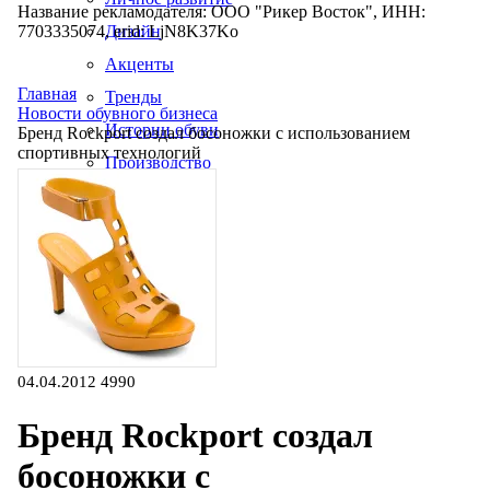
Название рекламодателя: ООО "Рикер Восток", ИНН:
7703335074, erid: LjN8K37Ko
Дизайн
Акценты
Главная
Тренды
Новости обувного бизнеса
Истории обуви
Бренд Rockport создал босоножки с использованием
спортивных технологий
Производство
04.04.2012
4990
Бренд Rockport создал
босоножки с