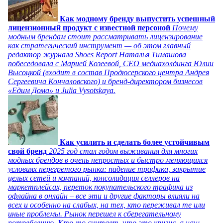
Как модному бренду выпустить успешный
лицензионный продукт с известной персоной
Почему
модным брендам стоит рассматривать лицензирование
как стратегический инструмент — об этом главный
редактор журнала Shoes Report Наталья Тимашова
побеседовала с Марией Козеевой, СЕО медиахолдинга Юлии
Высоцкой (входит в состав Продюсерского центра Андрея
Сергеевича Кончаловского) и бренд-директором бизнесов
«Едим Дома» и Julia Vysotskaya.
Как усилить и сделать более устойчивым
свой бренд
2025 год стал годом выживания для многих
модных брендов в очень непростых и быстро меняющихся
условиях перегретого рынка: падение трафика, закрытие
целых сетей и компаний, консолидация селлеров на
маркетплейсах, переток покупательского трафика из
офлайна в онлайн – все эти и другие факторы влияли на
всех и особенно на слабых, на тех, кто переживал те или
иные проблемы. Рынок перешел к сберегательному
потреблению. Кто-то считает, что это кризис, а наш