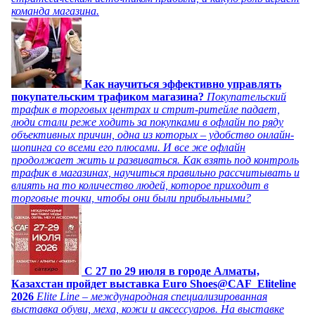
команда магазина.
Как научиться эффективно управлять
покупательским трафиком магазина?
Покупательский
трафик в торговых центрах и стрит-ритейле падает,
люди стали реже ходить за покупками в офлайн по ряду
объективных причин, одна из которых – удобство онлайн-
шопинга со всеми его плюсами. И все же офлайн
продолжает жить и развиваться. Как взять под контроль
трафик в магазинах, научиться правильно рассчитывать и
влиять на то количество людей, которое приходит в
торговые точки, чтобы они были прибыльными?
C 27 по 29 июля в городе Алматы,
Казахстан пройдет выставка Euro Shoes@CAF_Eliteline
2026
Elite Line – международная специализированная
выставка обуви, меха, кожи и аксессуаров. На выставке