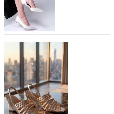
На участие в седьмой Московской неделе моды,
которая пройдет в российской столице с 26 сентября
по 1 октября, уже подано 1047 заявок. Примерно
половину из них (494) прислали дизайнеры,
коллекции которых не были представлены в…
07.08.2026
926
BALLINA представит свои новинки на Euro
Shoes
Компания BALLINA Guangzhou Lihuang Footwear
Co., Ltd., основанная в 2011 году и расположенная в
Гуанчжоу, столице моды Китая, является
профессиональной обувной компанией,
объединяющей разработку, производство и…
07.08.2026
800