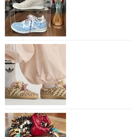
В следующем году итальянский бренд
IGI&CO отметит свое 25-летие
Компания IGI&CO была основана в 2002 году как
проект, посвященный здоровью,
высокотехнологичным продуктам, стилистическим
исследованиям и итальянскому…
10.08.2026
196
Вышли новые кроссовки Adidas Samba в
принте, имитирующем шкуру оленя