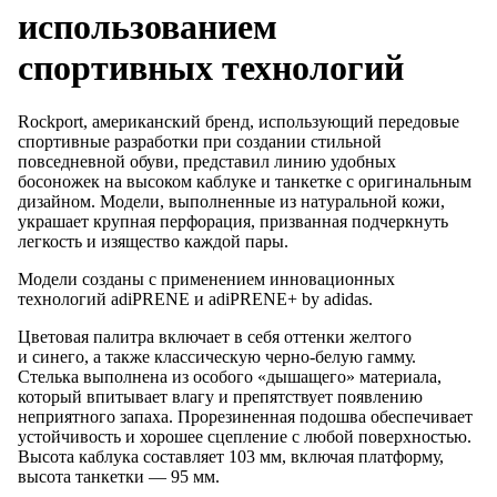
использованием
спортивных технологий
Rockport, американский бренд, использующий передовые
спортивные разработки при создании стильной
повседневной обуви, представил линию удобных
босоножек
на высоком
каблуке
и танкетке
с оригинальным
дизайном. Модели, выполненные
из натуральной
кожи,
украшает крупная перфорация, призванная подчеркнуть
легкость
и изящество
каждой пары.
Модели созданы
с применением
инновационных
технологий adiPRENE
и adiPRENE
+
by adidas
.
Цветовая палитра включает
в себя
оттенки желтого
и синего
,
а также
классическую
черно-белую
гамму.
Стелька выполнена
из особого
«дышащего» материала,
который впитывает влагу
и препятствует
появлению
неприятного запаха. Прорезиненная подошва обеспечивает
устойчивость
и хорошее
сцепление
с любой
поверхностью.
Высота каблука составляет 103 мм, включая платформу,
высота
танкетки —
95 мм.