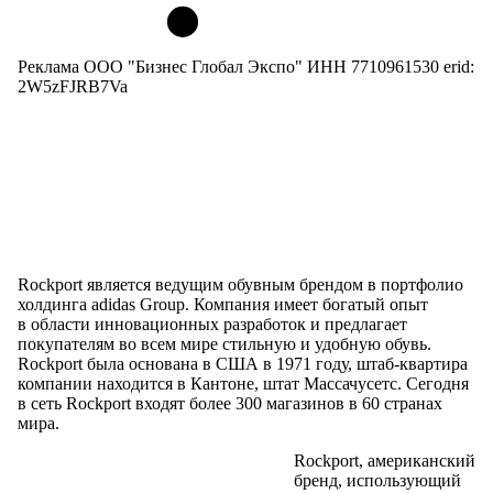
Реклама ООО "Бизнес Глобал Экспо" ИНН 7710961530 erid:
2W5zFJRB7Va
Rockport является ведущим обувным брендом
в портфолио
холдинга adidas Group. Компания имеет богатый опыт
в области
инновационных разработок
и предлагает
покупателям
во всем
мире стильную
и удобную
обувь.
Rockport была основана
в США
в 1971
году,
штаб-квартира
компании находится
в Кантоне
, штат Массачусетс. Сегодня
в сеть
Rockport входят более 300 магазинов
в 60
странах
мира.
Rockport, американский
бренд, использующий