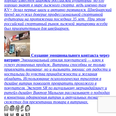
хорошо известен широкой российской аудитории, но его
хорошо знают в мире лыжного спорта, ведь именно там
KV+ делал первые шаги и активно развивался. Швейцарский
бренд заслужил доверие профессиональной спортивной
аудитории на протяжении последних 35 лет. При этом
российский спортивный рынок лыжной экипировки всегда
был приоритетным для швейцарцев.
Создание эмоционального контакта через
витрину
Эмоциональный отклик покупателей — ключ к
успеху розничных продаж. Витрины способны не только
привлекать внимание, но и вызывать эмоции: от радости и
ностальгии до чувства принадлежности и желания
обладать. Использование психологических триггеров в
дизайне витрин помогает превратить прохожего в
покупателя. Эксперт SR по визуальному мерчандайзингу и
ритейл-дизайну Виктор Малыгин рассказывает о подходах
в концепции оформления витрин и актуальных темах и
сюжетах для презентации товара в витринах.