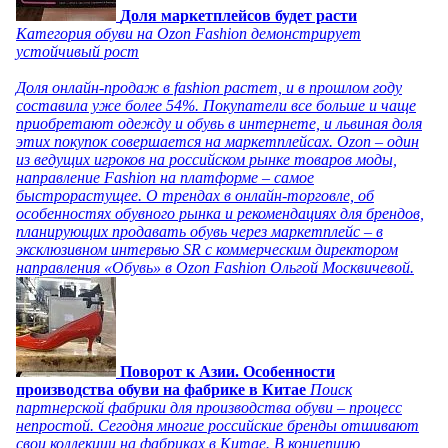
Доля маркетплейсов будет расти
Категория обуви на Ozon Fashion демонстрирует
устойчивый рост
Доля онлайн-продаж в fashion растет, и в прошлом году
составила уже более 54%. Покупатели все больше и чаще
приобретают одежду и обувь в интернете, и львиная доля
этих покупок совершается на маркетплейсах. Ozon – один
из ведущих игроков на российском рынке товаров моды,
направление Fashion на платформе – самое
быстрорастущее. О трендах в онлайн-торговле, об
особенностях обувного рынка и рекомендациях для брендов,
планирующих продавать обувь через маркетплейс – в
эксклюзивном интервью SR с коммерческим директором
направления «Обувь» в Ozon Fashion Ольгой Москвичевой.
Поворот к Азии. Особенности
производства обуви на фабрике в Китае
Поиск
партнерской фабрики для производства обуви – процесс
непростой. Сегодня многие российские бренды отшивают
свои коллекции на фабриках в Китае. В концепцию