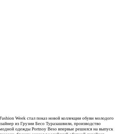
ashion Week стал показ новой коллекции обуви молодого
изайнер из Грузии Бесо Туразашвили, производство
 модной одежды Portnoy Beso впервые решился на выпуск