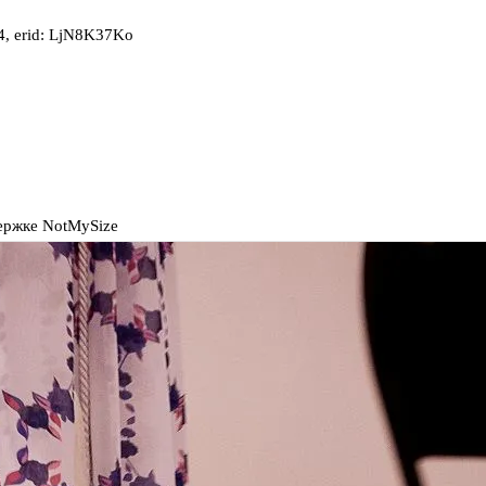
, erid: LjN8K37Ko
ержке NotMySize