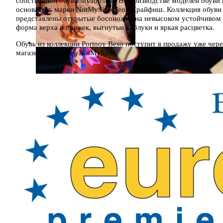
собственной обувной линейки. В производстве моделей обуви
основатель марки NotMySize Леон Крайфиш. Коллекция обуви р
представлены открытые босоножки на невысоком устойчивом к
форма верха и пряжек, выгнутые каблуки и яркая расцветка.
Обувь из коллекции Portnoy Beso поступит в продажу уже чере
магазин и розницу NotMySize.