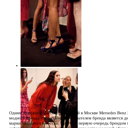
Одним из ярких событий прошедшей в Москве Mersedes Benz F
модного бренда Portnoy Beso. Основателем бренда является д
марки находится в России. Будучи в первую очередь брендом