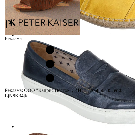
Реклама
Реклама: ООО "Каприс Восток", ИНН: 7705856435, erid:
LjN8K34jk