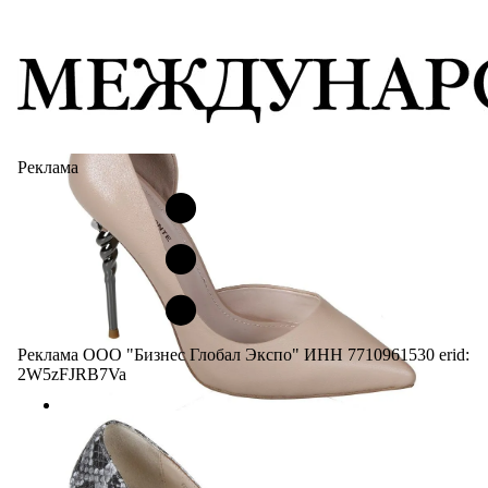
Реклама
Реклама ООО "Бизнес Глобал Экспо" ИНН 7710961530 erid:
2W5zFJRB7Va