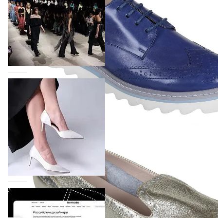
На участие в Московской неделе моды
подано 1047 заявок
На участие в седьмой Московской неделе моды,
которая пройдет в российской столице с 26 сентября
по 1 октября, уже подано 1047 заявок. Примерно
половину из них (494) прислали дизайнеры,
коллекции которых не были представлены в…
07.08.2026
696
BALLINA представит свои новинки на Euro
Shoes