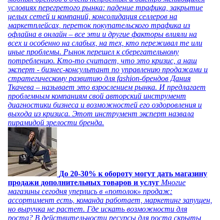
условиях перегретого рынка: падение трафика, закрытие
целых сетей и компаний, консолидация селлеров на
маркетплейсах, переток покупательского трафика из
офлайна в онлайн – все эти и другие факторы влияли на
всех и особенно на слабых, на тех, кто переживал те или
иные проблемы. Рынок перешел к сберегательному
потреблению. Кто-то считает, что это кризис, а наш
эксперт - бизнес-консультант по управлению продажами и
стратегическому развитию для fashion-брендов Дания
Ткачева – называет это взрослением рынка. И предлагает
проблемным компаниям свой авторский инструмент
диагностики бизнеса и возможностей его оздоровления и
выхода из кризиса. Этот инструмент эксперт назвала
пирамидой зрелости бренда.
До 20-30% к обороту могут дать магазину
продажи дополнительных товаров и услуг
Многие
магазины сегодня уперлись в «потолок» продаж:
ассортимент есть, команда работает, маркетинг запущен,
но выручка не растет. Где искать возможности для
роста? В действительности ресурсы для роста скрыты