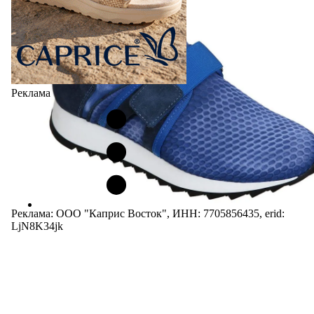
Реклама
Реклама: ООО "Каприс Восток", ИНН: 7705856435, erid:
LjN8K34jk