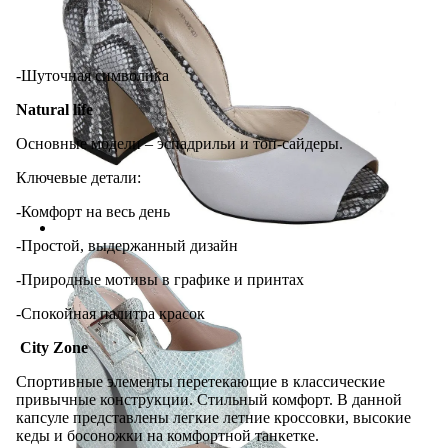
-Шуточная символика
Natural life
Основные модели – эспадрильи и топ-сайдеры.
Ключевые детали:
-Комфорт на весь день
-Простой, выдержанный дизайн
-Природные мотивы в графике и принтах
-Спокойная палитра красок
City Zone
Спортивные элементы перетекающие в классические
привычные конструкции. Стильный комфорт. В данной
капсуле представлены легкие летние кроссовки, высокие
кеды и босоножки на комфортной танкетке.