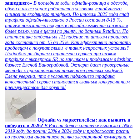
зашедшего»
В последние годы офлайн-розница в одежде,
обуви и аксессуарах работает в условиях устойчивого
снижения входящего трафика. По итогам 2025 года спад
трафика офлайн-магазинов в России составил 8-15 %,
причем показатель покупок в офлайн-сегменте снижался
более резко, чем в целом по рынку, по данным Retail.ru. По
статистике отдельных ТЦ падение по итогам прошлого
года составило от 15 до 25%. Как эффективно работать
продавцам с покупателями в таких непростых условиях?
Подробно разбираем стратегии сервиса при низком
трафике с экспертом SR по закупкам и продажам в fashion-
бизнесе Еленой Виноградовой. Эксперт дает проверенные
методы с практическими примерами речевых модулей.
Елена уверена, что в условиях падающего трафика
качественный сервис становится главным конкурентным
преимуществом для обувной
Офлайн vs маркетплейсы: как выжить и
победить в 2026?
В России доля e commerce выросла с 5% в
2019 году до почти 23% в 2024 году и продолжает расти,
по прогнозам аналитиков рынка электронной коммерции, к