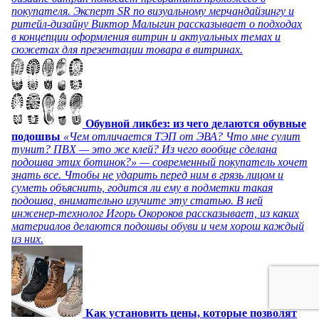
покупателя. Эксперт SR по визуальному мерчандайзингу и
ритейл-дизайну Виктор Малыгин рассказывает о подходах
в концепции оформления витрин и актуальных темах и
сюжетах для презентации товара в витринах.
Обувной ликбез: из чего делаются обувные
подошвы
«Чем отличается ТЭП от ЭВА? Что мне сулит
тунит? ПВХ — это же клей? Из чего вообще сделана
подошва этих ботинок?» — современный покупатель хочет
знать все. Чтобы не ударить перед ним в грязь лицом и
суметь объяснить, годится ли ему в подметки такая
подошва, внимательно изучите эту статью. В ней
инженер-технолог Игорь Окороков рассказывает, из каких
материалов делаются подошвы обуви и чем хорош каждый
из них.
Как установить цены, которые позволят