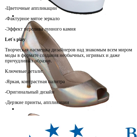
-Цветочные аппликации
-Фактурное мятое зеркало
-Эффект перелива лунного камня
Let`s play
Творческая насмешка дизайнеров над знакомым всем миром
моды в формате создания необычных, игривых и даже
причудливых образов.
Ключевые детали:
-Яркая, контрастная палитра
-Оригинальный дизайн
-Дерзкие принты, аппликации