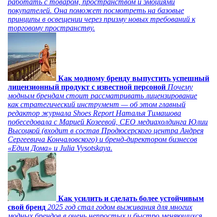
работать с товаром, пространством и эмоциями
покупателей. Она поможет посмотреть на базовые
принципы в освещении через призму новых требований к
торговому пространству.
Как модному бренду выпустить успешный
лицензионный продукт с известной персоной
Почему
модным брендам стоит рассматривать лицензирование
как стратегический инструмент — об этом главный
редактор журнала Shoes Report Наталья Тимашова
побеседовала с Марией Козеевой, СЕО медиахолдинга Юлии
Высоцкой (входит в состав Продюсерского центра Андрея
Сергеевича Кончаловского) и бренд-директором бизнесов
«Едим Дома» и Julia Vysotskaya.
Как усилить и сделать более устойчивым
свой бренд
2025 год стал годом выживания для многих
модных брендов в очень непростых и быстро меняющихся