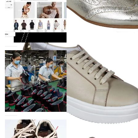
Компания BALLINA Guangzhou Lihuang Footwear
Co., Ltd., основанная в 2011 году и расположенная в
Гуанчжоу, столице моды Китая, является
профессиональной обувной компанией,
объединяющей разработку, производство и…
07.08.2026
556
На платформе Lamoda - новый раздел и
условия продвижения локальных
дизайнерских марок
Российский маркетплейс Lamoda решил обновить
раздел для продажи продукции локальных
дизайнерских марок одежды, обуви и аксессуаров.
Бренды также получат маркетинговую…
06.08.2026
740
Объем мирового производства обуви в
2025 году практически не увеличился