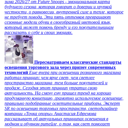
зима 2026/27 от Future Snoops - эмоциональная карта
будущего сезона, которая говорит о доверии и хрупкой
честности, о равновесии, внутренней силе и тепле, которое
не требует повода. Эти пять оттенков превращают
сезонные модели обуви в своеобразный цветовой язык,
который может помочь бренду и его покупательницам
рассказать о себе и своих эмоциях.
Пересматриваем классические стандарты
освещения торгового зала через призму современных
технологий
Еще вчера при освещении розничного магазина
работал принцип: чем ярче свет, чем светлее
пространство магазина, тем больше покупателей и
продаж. Сегодня этот принцип утратил свою
актуальность. На смену ему пришел тренд на хорошо
продуманную концепцию, грамотно используемое освещение,
правильно подобранные осветительные приборы. Эксперт
SR по освещению торговых пространств, светодизайнер
компании «Точка опоры» Анастасия Ефремова
рассказывает об актуальных принципах освещения в
модном и обувном ритейле, о том, как свет помогает