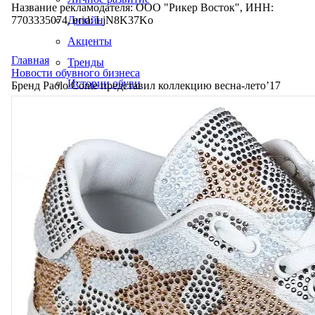
Название рекламодателя: ООО "Рикер Восток", ИНН:
7703335074, erid: LjN8K37Ko
Дизайн
Акценты
Главная
Тренды
Новости обувного бизнеса
Истории обуви
Бренд Paolo Conte представил коллекцию весна-лето’17
Производство