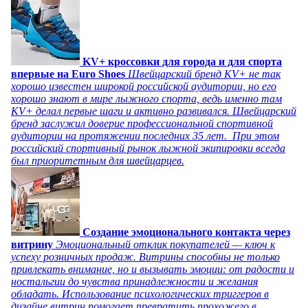
KV+ кроссовки для города и для спорта
впервые на Euro Shoes
Швейцарский бренд KV+ не так
хорошо известен широкой российской аудитории, но его
хорошо знают в мире лыжного спорта, ведь именно там
KV+ делал первые шаги и активно развивался. Швейцарский
бренд заслужил доверие профессиональной спортивной
аудитории на протяжении последних 35 лет. При этом
российский спортивный рынок лыжной экипировки всегда
был приоритетным для швейцарцев.
Создание эмоционального контакта через
витрину
Эмоциональный отклик покупателей — ключ к
успеху розничных продаж. Витрины способны не только
привлекать внимание, но и вызывать эмоции: от радости и
ностальгии до чувства принадлежности и желания
обладать. Использование психологических триггеров в
дизайне витрин помогает превратить прохожего в