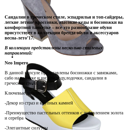
Сандалии в греческом стиле, эспадрильи и топ-сайдеры,
легкие летние кроссовки, высокие кеды и босоножки на
комфортной танкетке – все это разнообразие обуви
присутствует в коллекции бренда обуви и аксессуаров
весна-лето’17.
В коллекции представлены несколько стилевых
направлений:
Neo Impero
В данной капсуле представлены босоножки с завязками,
сабо на каблуке и низком ходу,лодочки, сандалии в
греческом стиле.
Ключевые детали:
-Декор из страз и крупных камней
-Преимущество пастельных оттенков с добавлением золота
и серебра
-Элегантные силуэты