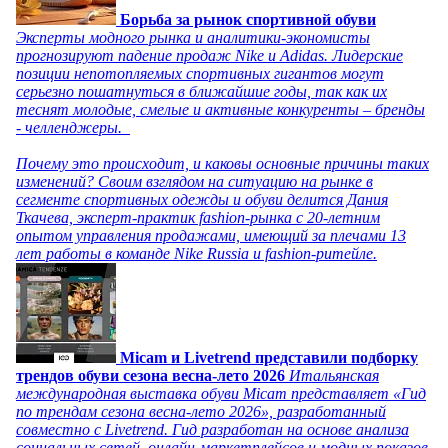
Борьба за рынок спортивной обуви
Эксперты модного рынка и аналитики-экономисты
прогнозируют падение продаж Nike и Adidas. Лидерские
позиции непотопляемых спортивных гигантов могут
серьезно пошатнуться в ближайшие годы, так как их
теснят молодые, смелые и активные конкуренты – бренды
- челленджеры.
Почему это происходит, и каковы основные причины таких
изменений? Своим взглядом на ситуацию на рынке в
сегменте спортивных одежды и обуви делится Дания
Ткачева, эксперт-практик fashion-рынка с 20-летним
опытом управления продажами, имеющий за плечами 13
лет работы в команде Nike Russia и fashion-ритейле.
Micam и Livetrend представили подборку
трендов обуви сезона весна-лето 2026
Итальянская
международная выставка обуви Micam представляет «Гид
по трендам сезона весна-лето 2026», разработанный
совместно с Livetrend. Гид разработан на основе анализа
социальных сетей, онлайн-маркетплейсов и модных показов,