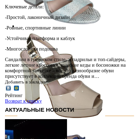
Ключевые детали:
-Простой, лаконичный дизайн
-Ровные, спортивные линии
-Устойчивая платформа и каблук
-Многослойная подошва
Сандалии в греческом стиле, эспадрильи и топ-сайдеры,
легкие летние кроссовки, высокие кеды и босоножки на
комфортной танкетке – все это разнообразие обуви
присутствует в коллекции бренда обуви и…
Добавить в закладки:
Рейтинг
Возврат к списку
АКТУАЛЬНЫЕ НОВОСТИ