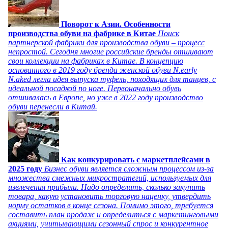
Поворот к Азии. Особенности
производства обуви на фабрике в Китае
Поиск
партнерской фабрики для производства обуви – процесс
непростой. Сегодня многие российские бренды отшивают
свои коллекции на фабриках в Китае. В концепцию
основанного в 2019 году бренда женской обуви N.early
N.aked легла идея выпуска туфель, походящих для танцев, с
идеальной посадкой по ноге. Первоначально обувь
отшивалась в Европе, но уже в 2022 году производство
обуви перенесли в Китай.
Как конкурировать с маркетплейсами в
2025 году
Бизнес обуви является сложным процессом из-за
множества смежных микростратегий, используемых для
извлечения прибыли. Надо определить, сколько закупить
товара, какую установить торговую наценку, утвердить
норму остатков в конце сезона. Помимо этого, требуется
составить план продаж и определиться с маркетинговыми
акциями, учитывающими сезонный спрос и конкурентное