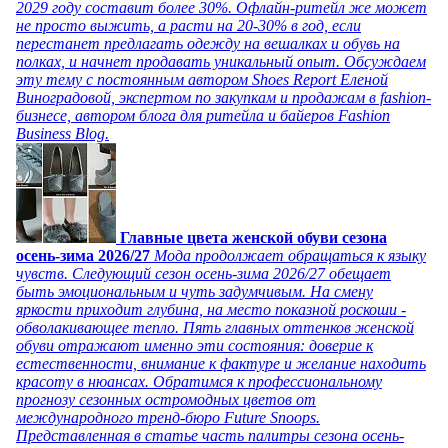
2029 году составит более 30%. Офлайн-ритейл же может
не просто выжить, а расти на 20-30% в год, если
перестанет предлагать одежду на вешалках и обувь на
полках, и начнет продавать уникальный опыт. Обсуждаем
эту тему с постоянным автором Shoes Report Еленой
Виноградовой, экспертом по закупкам и продажам в fashion-
бизнесе, автором блога для ритейла и байеров Fashion
Business Blog.
Главные цвета женской обуви сезона
осень-зима 2026/27
Мода продолжает обращаться к языку
чувств. Следующий сезон осень-зима 2026/27 обещает
быть эмоциональным и чуть задумчивым. На смену
яркости приходит глубина, на место показной роскоши -
обволакивающее тепло. Пять главных оттенков женской
обуви отражают именно эти состояния: доверие к
естественности, внимание к фактуре и желание находить
красоту в нюансах. Обратимся к профессиональному
прогнозу сезонных остромодных цветов от
международного тренд-бюро Future Snoops.
Представленная в статье часть палитры сезона осень-