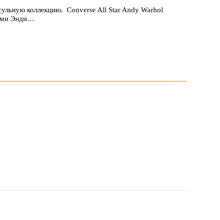
льную коллекцию. Converse All Star Andy Warhol
тами Энди…
 1047 заявок