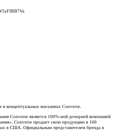
2W5zFJRB7Va
ве в концептуальных магазинах Converse.
пания Converse является 100%-ной дочерней компанией
пания». Converse продает свою продукцию в 160
зинах в США. Официальным представителем бренда в