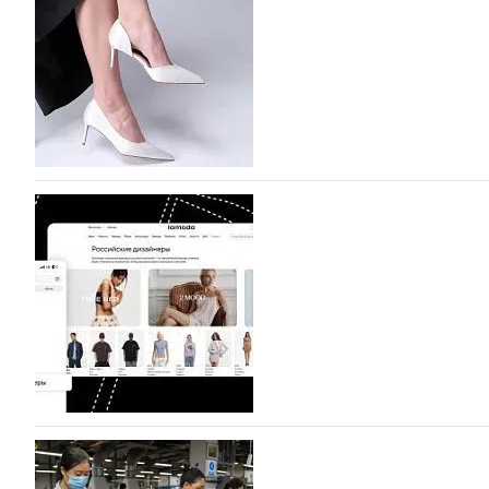
На участие в седьмой Московской неделе моды, которая
октября, уже подано 1047 заявок. Примерно половину и
которых не были представлены в…
07.08.2026
633
BALLINA представит свои новинки на Euro Sh
Компания BALLINA Guangzhou Lihuang Footwear Co., Ltd
Гуанчжоу, столице моды Китая, является профессиона
разработку, производство и…
07.08.2026
492
На платформе Lamoda - новый раздел и усл
дизайнерских марок