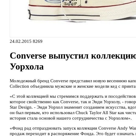
24.02.2015
8269
Converse выпустил коллекцию
Уорхола
Молодежный бренд Converse представил новую весеннюю капсу
Collection объединила мужские и женские модели кед с принт
«С этой коллекцией мы стремимся поддержать и посодейств
которое свойственно как Converse, так и Энди Уорхолу, - гово
Star Design. - Энди Уорхол знаменит созданием искусства, в
он был первым, кто использовал Chuck Taylor All Star как чис
история стала основой нашего сотрудничества с Уорхолом».
«Фонд рад отпраздновать запуск коллекции Converse Andy Warh
продаж переходит в распоряжение Фонда. Это будет означать