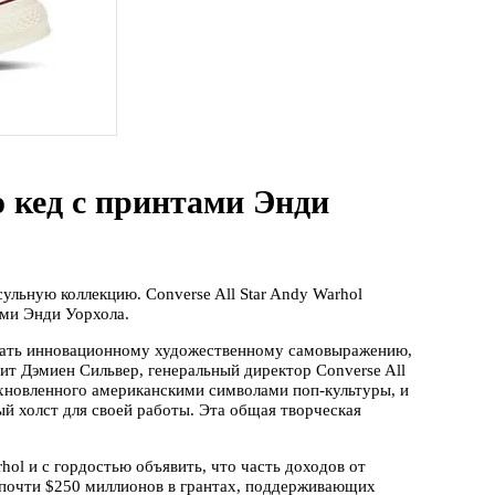
 кед с принтами Энди
льную коллекцию. Converse All Star Andy Warhol
ами Энди Уорхола.
овать инновационному художественному самовыражению,
рит Дэмиен Сильвер, генеральный директор Converse All
дохновленного американскими символами поп-культуры, и
тый холст для своей работы. Эта общая творческая
ol и с гордостью объявить, что часть доходов от
 почти $250 миллионов в грантах, поддерживающих