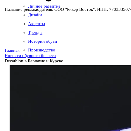
Личное развитие
Название рекламодателя: ООО "Рикер Восток", ИНН: 7703335074
Дизайн
Акценты
Тренды
Истории обуви
Производство
Главная
Новости обувного бизнеса
Decathlon в Барнауле и Курске