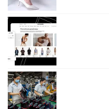
BALLINA представит свои новинки на Euro Sh
Компания BALLINA Guangzhou Lihuang Footwear Co., Ltd
Гуанчжоу, столице моды Китая, является профессиона
разработку, производство и…
07.08.2026
139
На платформе Lamoda - новый раздел и усл
дизайнерских марок
Российский маркетплейс Lamoda решил обновить разде
марок одежды, обуви и аксессуаров. Бренды также по
06.08.2026
411