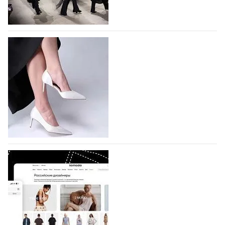
На участие в Московской неделе моды
подано 1047 заявок
На участие в седьмой Московской неделе моды,
которая пройдет в российской столице с 26 сентября
по 1 октября, уже подано 1047 заявок. Примерно
половину из них (494) прислали дизайнеры,
коллекции которых не были представлены в…
07.08.2026
675
BALLINA представит свои новинки на Euro
Shoes
Компания BALLINA Guangzhou Lihuang Footwear
Co., Ltd., основанная в 2011 году и расположенная в
Гуанчжоу, столице моды Китая, является