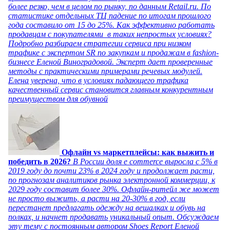
более резко, чем в целом по рынку, по данным Retail.ru. По
статистике отдельных ТЦ падение по итогам прошлого
года составило от 15 до 25%. Как эффективно работать
продавцам с покупателями в таких непростых условиях?
Подробно разбираем стратегии сервиса при низком
трафике с экспертом SR по закупкам и продажам в fashion-
бизнесе Еленой Виноградовой. Эксперт дает проверенные
методы с практическими примерами речевых модулей.
Елена уверена, что в условиях падающего трафика
качественный сервис становится главным конкурентным
преимуществом для обувной
Офлайн vs маркетплейсы: как выжить и
победить в 2026?
В России доля e commerce выросла с 5% в
2019 году до почти 23% в 2024 году и продолжает расти,
по прогнозам аналитиков рынка электронной коммерции, к
2029 году составит более 30%. Офлайн-ритейл же может
не просто выжить, а расти на 20-30% в год, если
перестанет предлагать одежду на вешалках и обувь на
полках, и начнет продавать уникальный опыт. Обсуждаем
эту тему с постоянным автором Shoes Report Еленой