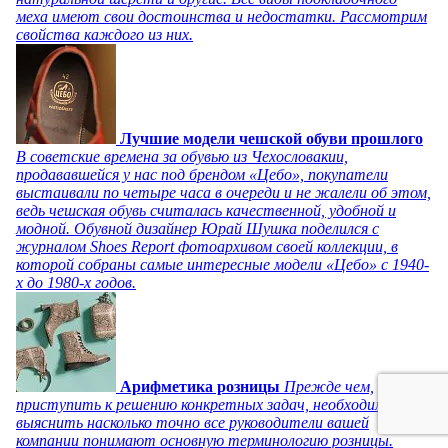
меха имеют свои достоинства и недостатки. Рассмотрим
свойства каждого из них.
Лучшие модели чешской обуви прошлого
В советские времена за обувью из Чехословакии,
продававшейся у нас под брендом «Цебо», покупатели
выстаивали по четыре часа в очереди и не жалели об этом,
ведь чешская обувь считалась качественной, удобной и
модной. Обувной дизайнер Юрай Шушка поделился с
журналом Shoes Report фотоархивом своей коллекции, в
которой собраны самые интересные модели «Цебо» с 1940-
х до 1980-х годов.
Арифметика розницы
Прежде чем,
приступить к решению конкретных задач, необходимо
выяснить насколько точно все руководители вашей
компании понимают основную терминологию розницы.