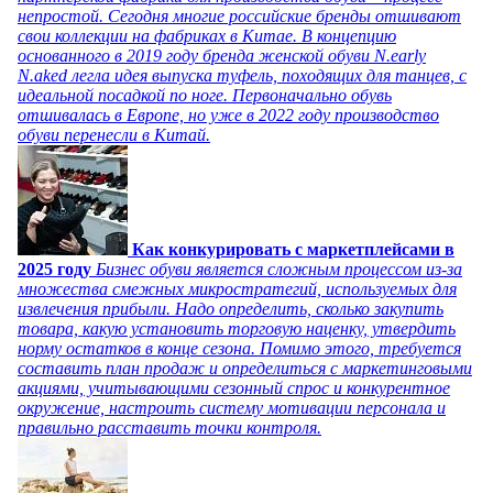
непростой. Сегодня многие российские бренды отшивают
свои коллекции на фабриках в Китае. В концепцию
основанного в 2019 году бренда женской обуви N.early
N.aked легла идея выпуска туфель, походящих для танцев, с
идеальной посадкой по ноге. Первоначально обувь
отшивалась в Европе, но уже в 2022 году производство
обуви перенесли в Китай.
Как конкурировать с маркетплейсами в
2025 году
Бизнес обуви является сложным процессом из-за
множества смежных микростратегий, используемых для
извлечения прибыли. Надо определить, сколько закупить
товара, какую установить торговую наценку, утвердить
норму остатков в конце сезона. Помимо этого, требуется
составить план продаж и определиться с маркетинговыми
акциями, учитывающими сезонный спрос и конкурентное
окружение, настроить систему мотивации персонала и
правильно расставить точки контроля.