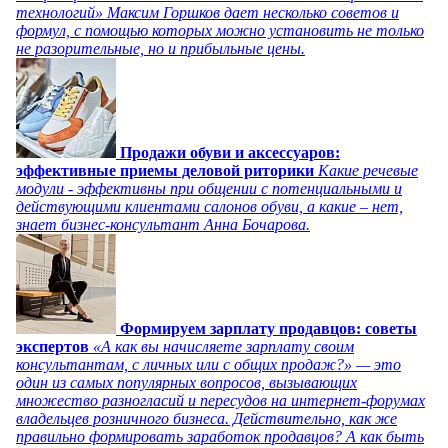
технологий» Максим Горшков дает несколько советов и
формул, с помощью которых можно установить не только
не разорительные, но и прибыльные цены.
Продажи обуви и аксессуаров:
эффективные приемы деловой риторики
Какие речевые
модули - эффективны при общении с потенциальными и
действующими клиентами салонов обуви, а какие – нет,
знает бизнес-консультант Анна Бочарова.
Формируем зарплату продавцов: советы
экспертов
«А как вы начисляете зарплату своим
консультантам, с личных или с общих продаж?» — это
один из самых популярных вопросов, вызывающих
множество разногласий и пересудов на интернет-форумах
владельцев розничного бизнеса. Действительно, как же
правильно формировать заработок продавцов? А как быть