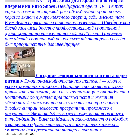
KV+ кроссовки для города и для спорта
впервые на Euro Shoes
Швейцарский бренд KV+ не так
хорошо известен широкой российской аудитории, но его
хорошо знают в мире лыжного спорта, ведь именно там
KV+ делал первые шаги и активно развивался. Швейцарский
бренд заслужил доверие профессиональной спортивной
аудитории на протяжении последних 35 лет. При этом
российский спортивный рынок лыжной экипировки всегда
был приоритетным для швейцарцев.
Создание эмоционального контакта через
витрину
Эмоциональный отклик покупателей — ключ к
успеху розничных продаж. Витрины способны не только
привлекать внимание, но и вызывать эмоции: от радости и
ностальгии до чувства принадлежности и желания
обладать. Использование психологических триггеров в
дизайне витрин помогает превратить прохожего в
покупателя. Эксперт SR по визуальному мерчандайзингу и
ритейл-дизайну Виктор Малыгин рассказывает о подходах
в концепции оформления витрин и актуальных темах и
сюжетах для презентации товара в витринах.