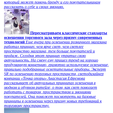
который может помочь бренду и его покупательницам
рассказать о себе и своих эмоциях.
Пересматриваем классические стандарты
освещения торгового зала через призму современных
технологий
Еще вчера при освещении розничного магазина
работал принцип: чем ярче свет, чем светлее
пространство магазина, тем больше покупателей и
продаж. Сегодня этот принцип утратил свою
актуальность. На смену ему пришел тренд на хорошо
продуманную концепцию, грамотно используемое освещение,
правильно подобранные осветительные приборы. Эксперт
SR по освещению торговых пространств, светодизайнер
компании «Точка опоры» Анастасия Ефремова
рассказывает об актуальных принципах освещения в
модном и обувном ритейле, о том, как свет помогает
работать с товаром, пространством и эмоциями
покупателей. Она поможет посмотреть на базовые
принципы в освещении через призму новых требований к
торговому пространству.