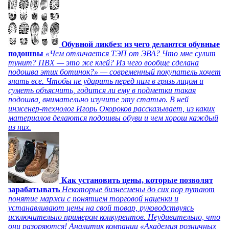
Обувной ликбез: из чего делаются обувные
подошвы
«Чем отличается ТЭП от ЭВА? Что мне сулит
тунит? ПВХ — это же клей? Из чего вообще сделана
подошва этих ботинок?» — современный покупатель хочет
знать все. Чтобы не ударить перед ним в грязь лицом и
суметь объяснить, годится ли ему в подметки такая
подошва, внимательно изучите эту статью. В ней
инженер-технолог Игорь Окороков рассказывает, из каких
материалов делаются подошвы обуви и чем хорош каждый
из них.
Как установить цены, которые позволят
зарабатывать
Некоторые бизнесмены до сих пор путают
понятие маржи с понятием торговой наценки и
устанавливают цены на свой товар, руководствуясь
исключительно примером конкурентов. Неудивительно, что
они разоряются! Аналитик компании «Академия розничных