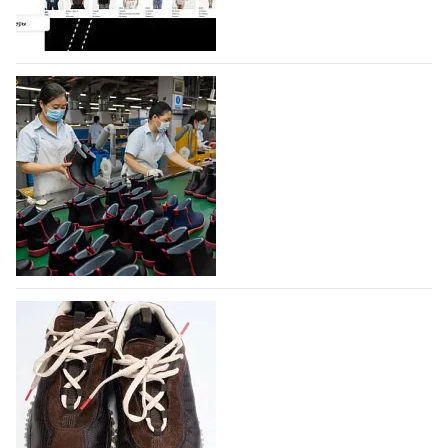
профессиональной обувной компанией,
объединяющей разработку, производство и…
07.08.2026
534
На платформе Lamoda - новый раздел и
условия продвижения локальных
дизайнерских марок
Российский маркетплейс Lamoda решил обновить
раздел для продажи продукции локальных
дизайнерских марок одежды, обуви и аксессуаров.
Бренды также получат маркетинговую…
06.08.2026
716
Объем мирового производства обуви в
2025 году практически не увеличился
В 2025 году мировое производство обуви
практически не изменилось, зафиксировав
незначительный рост на 0,1% до 24,6 млрд пар, -