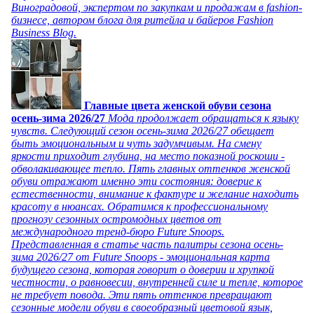
Виноградовой, экспертом по закупкам и продажам в fashion-
бизнесе, автором блога для ритейла и байеров Fashion
Business Blog.
Главные цвета женской обуви сезона
осень-зима 2026/27
Мода продолжает обращаться к языку
чувств. Следующий сезон осень-зима 2026/27 обещает
быть эмоциональным и чуть задумчивым. На смену
яркости приходит глубина, на место показной роскоши -
обволакивающее тепло. Пять главных оттенков женской
обуви отражают именно эти состояния: доверие к
естественности, внимание к фактуре и желание находить
красоту в нюансах. Обратимся к профессиональному
прогнозу сезонных остромодных цветов от
международного тренд-бюро Future Snoops.
Представленная в статье часть палитры сезона осень-
зима 2026/27 от Future Snoops - эмоциональная карта
будущего сезона, которая говорит о доверии и хрупкой
честности, о равновесии, внутренней силе и тепле, которое
не требует повода. Эти пять оттенков превращают
сезонные модели обуви в своеобразный цветовой язык,