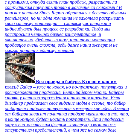
с премиями, откуда взять план продаж, разрешать ли
сотрудникам покупать товар в магазине со скидками? В
поисках истины Shoes Report обратился к десятку обувных
ретейлеров, но ни одна компания не захотела раскрывать
свою систему мотивации — слишком уж непрост и
индивидуален был процесс ее разработки. Тогда мы
расспросили четырех бизнес-консультантов, и
окончательно убедились в том, что тема мотивации
продавцов очень сложна, ведь даже наши эксперты не
смогли прийти к единому мнению.
Вся правда о байере. Кто он и как им
стать?
Байер – уже не новая, но по-прежнему популярная и
востребованная профессия. Быть байером модно. Байеры
стоят у истоков зарождения и развития трендов. Если
дизайнер предлагает свое видение моды в сезоне, то байер
отбирает наиболее интересные коммерческие идеи. Именно
от байеров зависит политика продаж магазинов и то, что,
в конце концов, будет носить покупатель. Эта профессия
окружена магическим флером, зачастую, связанным с
отсутствием представлений, в чем же на самом деле