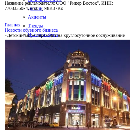
Название рекламодателя: ООО "Рикер Восток", ИНН:
7703335074, erid: LjN8K37Ko
Дизайн
Акценты
Главная
Тренды
Новости обувного бизнеса
Истории обуви
«Детский мир» переходит на круглосуточное обслуживание
Производство