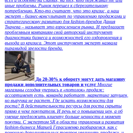
всех и особенно на слабых, на тех, кто переживал те или
иные проблемы. Рынок перешел к сберегательному
потреблению. Кто-то считает, что это кризис, а наш
эксперт - бизнес-консультант по управлению продажами и
стратегическому развитию для fashion-брендов Дания
Ткачева – называет это взрослением рынка. И предлагает
проблемным компаниям свой авторский инструмент
диагностики бизнеса и возможностей его оздоровления и
выхода из кризиса. Этот инструмент эксперт назвала
пирамидой зрелости бренда.
До 20-30% к обороту могут дать магазину
продажи дополнительных товаров и услуг
Многие
магазины сегодня уперлись в «потолок» продаж:
ассортимент есть, команда работает, маркетинг запущен,
но выручка не растет. Где искать возможности для
роста? В действительности ресурсы для роста скрыты
прямо в чеке покупателя. И речь не о повышении цен, а об
умение предложить клиенту больше ценности в момент
покупки. С экспертом SR в области управления и развития
fashion-бизнеса Марией Герасименко разбираемся, как с
помощью дополнительных товаров увеличить продажи, и