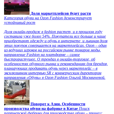
Доля маркетплейсов будет расти
Категория обуви на Ozon Fashion демонстрирует
устойчивый рост
Доля онлайн-продаж в fashion растет, и в прошлом году
составила уже более 54%. Покупатели все больше и чаще
приобретают одежду и обувь в интернете, и львиная доля
этих покупок совершается на маркетплейсах. Ozon – один
из ведущих игроков на российском рынке товаров моды,
направление Fashion на платформе – самое
быстрорастущее. О трендах в онлайн-торговле, об
особенностях обувного рынка и рекомендациях для брендов,
планирующих продавать обувь через маркетплейс – в
эксклюзивном интервью SR с коммерческим директором
направления «Обувь» в Ozon Fashion Ольгой Москвичевой.
Поворот к Азии. Особенности
производства обуви на фабрике в Китае
Поиск
партнерской фабрики для производства обуви – процесс