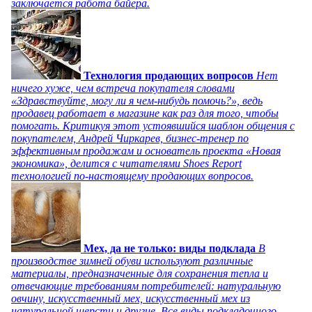
заключается работа байера.
Технология продающих вопросов
Нет
ничего хуже, чем встреча покупателя словами
«Здравствуйте, могу ли я чем-нибудь помочь?», ведь
продавец работает в магазине как раз для того, чтобы
помогать. Критикуя этот устоявшийся шаблон общения с
покупателем, Андрей Чиркарев, бизнес-тренер по
эффективным продажам и основатель проекта «Новая
экономика», делится с читателями Shoes Report
технологией по-настоящему продающих вопросов.
Мех, да не только: виды подклада
В
производстве зимней обуви используют различные
материалы, предназначенные для сохранения тепла и
отвечающие требованиям потребителей: натуральную
овчину, искусственный мех, искусственный мех из
натуральной шерсти и другие. Все виды подкладочного