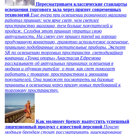
Пересматриваем классические стандарты
освещения торгового зала через призму современных
технологий
Еще вчера при освещении розничного магазина
работал принцип: чем ярче свет, чем светлее
пространство магазина, тем больше покупателей и
продаж. Сегодня этот принцип утратил свою
актуальность. На смену ему пришел тренд на хорошо
продуманную концепцию, грамотно используемое освещение,
правильно подобранные осветительные приборы. Эксперт
SR по освещению торговых пространств, светодизайнер
компании «Точка опоры» Анастасия Ефремова
рассказывает об актуальных принципах освещения в
модном и обувном ритейле, о том, как свет помогает
работать с товаром, пространством и эмоциями
покупателей. Она поможет посмотреть на базовые
принципы в освещении через призму новых требований к
торговому пространству.
Как модному бренду выпустить успешный
лицензионный продукт с известной персоной
Почему
модным брендам стоит рассматривать лицензирование