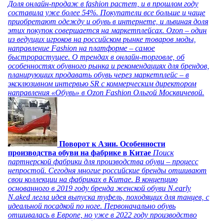
Доля онлайн-продаж в fashion растет, и в прошлом году
составила уже более 54%. Покупатели все больше и чаще
приобретают одежду и обувь в интернете, и львиная доля
этих покупок совершается на маркетплейсах. Ozon – один
из ведущих игроков на российском рынке товаров моды,
направление Fashion на платформе – самое
быстрорастущее. О трендах в онлайн-торговле, об
особенностях обувного рынка и рекомендациях для брендов,
планирующих продавать обувь через маркетплейс – в
эксклюзивном интервью SR с коммерческим директором
направления «Обувь» в Ozon Fashion Ольгой Москвичевой.
Поворот к Азии. Особенности
производства обуви на фабрике в Китае
Поиск
партнерской фабрики для производства обуви – процесс
непростой. Сегодня многие российские бренды отшивают
свои коллекции на фабриках в Китае. В концепцию
основанного в 2019 году бренда женской обуви N.early
N.aked легла идея выпуска туфель, походящих для танцев, с
идеальной посадкой по ноге. Первоначально обувь
отшивалась в Европе, но уже в 2022 году производство