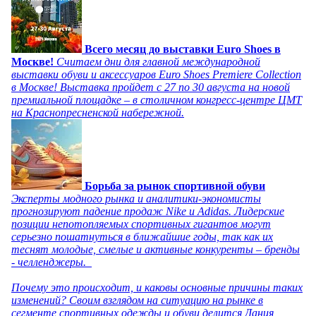
Всего месяц до выставки Euro Shoes в
Москве!
Считаем дни для главной международной
выставки обуви и аксессуаров Euro Shoes Premiere Collection
в Москве! Выставка пройдет с 27 по 30 августа на новой
премиальной площадке – в столичном конгресс-центре ЦМТ
на Краснопресненской набережной.
Борьба за рынок спортивной обуви
Эксперты модного рынка и аналитики-экономисты
прогнозируют падение продаж Nike и Adidas. Лидерские
позиции непотопляемых спортивных гигантов могут
серьезно пошатнуться в ближайшие годы, так как их
теснят молодые, смелые и активные конкуренты – бренды
- челленджеры.
Почему это происходит, и каковы основные причины таких
изменений? Своим взглядом на ситуацию на рынке в
сегменте спортивных одежды и обуви делится Дания