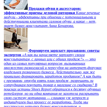
Продажи обуви и аксессуаров:
эффективные приемы деловой риторики
Какие речевые
модули - эффективны при общении с потенциальными и
действующими клиентами салонов обуви, а какие – нет,
знает бизнес-консультант Анна Бочарова.
Формируем зарплату продавцов: советы
экспертов
«А как вы начисляете зарплату своим
консультантам, с личных или с общих продаж?» — это
один из самых популярных вопросов, вызывающих
множество разногласий и пересудов на интернет-форумах
владельцев розничного бизнеса. Действительно, как же
правильно формировать заработок продавцов? А как быть
с премиями, откуда взять план продаж, разрешать ли
сотрудникам покупать товар в магазине со скидками? В
поисках истины Shoes Report обратился к десятку обувных
ретейлеров, но ни одна компания не захотела раскрывать
свою систему мотивации — слишком уж непрост и
индивидуален был процесс ее разработки. Тогда мы
расспросили четырех бизнес-консультантов, и