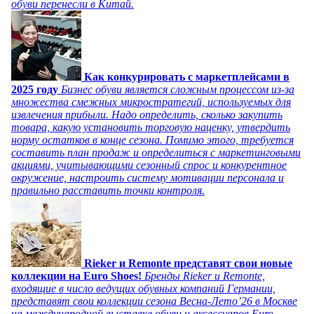
обуви перенесли в Китай.
Как конкурировать с маркетплейсами в
2025 году
Бизнес обуви является сложным процессом из-за
множества смежных микростратегий, используемых для
извлечения прибыли. Надо определить, сколько закупить
товара, какую установить торговую наценку, утвердить
норму остатков в конце сезона. Помимо этого, требуется
составить план продаж и определиться с маркетинговыми
акциями, учитывающими сезонный спрос и конкурентное
окружение, настроить систему мотивации персонала и
правильно расставить точки контроля.
Rieker и Remonte представят свои новые
коллекции на Euro Shoes!
Бренды Rieker и Remonte,
входящие в число ведущих обувных компаний Германии,
представят свои коллекции сезона Весна-Лето’26 в Москве
на международной выставке обуви и аксессуаров Euro