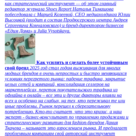
как стратегический инструмент — об этом главный
редактор журнала Shoes Report Наталья Тимашова
побеседовала с Марией Козеевой, СЕО медиахолдинга Юлии
Высоцкой (входит в состав Продюсерского центра Андрея
Сергеевича Кончаловского) и бренд-директором бизнесов
«Едим Дома» и Julia Vysotskaya.
Как усилить и сделать более устойчивым
свой бренд
2025 год стал годом выживания для многих
модных брендов в очень непростых и быстро меняющихся
условиях перегретого рынка: падение трафика, закрытие
целых сетей и компаний, консолидация селлеров на
маркетплейсах, переток покупательского трафика из
офлайна в онлайн – все эти и другие факторы влияли на
всех и особенно на слабых, на тех, кто переживал те или
иные проблемы. Рынок перешел к сберегательному
потреблению. Кто-то считает, что это кризис, а наш
эксперт - бизнес-консультант по управлению продажами и
стратегическому развитию для fashion-брендов Дания
Ткачева – называет это взрослением рынка. И предлагает
проблемным компаниям свой авторский инструмент