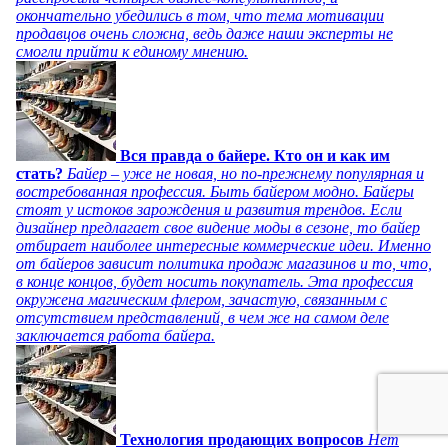
окончательно убедились в том, что тема мотивации
продавцов очень сложна, ведь даже наши эксперты не
смогли прийти к единому мнению.
Вся правда о байере. Кто он и как им
стать?
Байер – уже не новая, но по-прежнему популярная и
востребованная профессия. Быть байером модно. Байеры
стоят у истоков зарождения и развития трендов. Если
дизайнер предлагает свое видение моды в сезоне, то байер
отбирает наиболее интересные коммерческие идеи. Именно
от байеров зависит политика продаж магазинов и то, что,
в конце концов, будет носить покупатель. Эта профессия
окружена магическим флером, зачастую, связанным с
отсутствием представлений, в чем же на самом деле
заключается работа байера.
Технология продающих вопросов
Нет