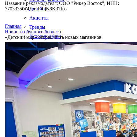
Название рекламодателя: ООО "Рикер Восток", ИНН:
7703335074, erid: LjN8K37Ko
Дизайн
Акценты
Главная
Тренды
Новости обувного бизнеса
Истории обуви
«Детский мир» открыл пять новых магазинов
Производство