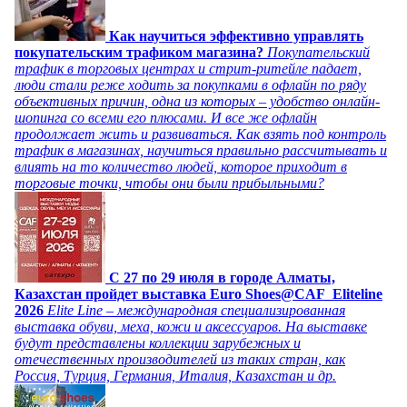
Как научиться эффективно управлять
покупательским трафиком магазина?
Покупательский
трафик в торговых центрах и стрит-ритейле падает,
люди стали реже ходить за покупками в офлайн по ряду
объективных причин, одна из которых – удобство онлайн-
шопинга со всеми его плюсами. И все же офлайн
продолжает жить и развиваться. Как взять под контроль
трафик в магазинах, научиться правильно рассчитывать и
влиять на то количество людей, которое приходит в
торговые точки, чтобы они были прибыльными?
C 27 по 29 июля в городе Алматы,
Казахстан пройдет выставка Euro Shoes@CAF_Eliteline
2026
Elite Line – международная специализированная
выставка обуви, меха, кожи и аксессуаров. На выставке
будут представлены коллекции зарубежных и
отечественных производителей из таких стран, как
Россия, Турция, Германия, Италия, Казахстан и др.