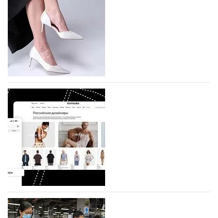
На участие в седьмой Московской неделе моды,
которая пройдет в российской столице с 26 сентября
по 1 октября, уже подано 1047 заявок. Примерно
половину из них (494) прислали дизайнеры,
коллекции которых не были представлены в…
07.08.2026
594
BALLINA представит свои новинки на Euro
Shoes
Компания BALLINA Guangzhou Lihuang Footwear
Co., Ltd., основанная в 2011 году и расположенная в
Гуанчжоу, столице моды Китая, является
профессиональной обувной компанией,
объединяющей разработку, производство и…
07.08.2026
450
На платформе Lamoda - новый раздел и
условия продвижения локальных