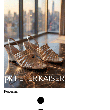
перевыпустил свой хит - кроссовки
Bubble
Популярный силуэт бренда,1999 года выпуска,
соответствует сегодняшнему тренду на
сникерины (гибридный вариант балеток и
кроссовок обтекаемой формы и с тонкой подошвой).
Но в модели Miu Miu Bubble присутствует еще и…
05.08.2026
2795
Реклама