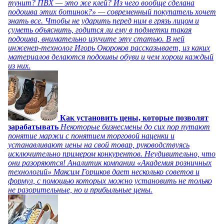
тунит? ПВХ — это же клей? Из чего вообще сделана
подошва этих ботинок?» — современный покупатель хочет
знать все. Чтобы не ударить перед ним в грязь лицом и
суметь объяснить, годится ли ему в подметки такая
подошва, внимательно изучите эту статью. В ней
инженер-технолог Игорь Окороков рассказывает, из каких
материалов делаются подошвы обуви и чем хорош каждый
из них.
Как установить цены, которые позволят
зарабатывать
Некоторые бизнесмены до сих пор путают
понятие маржи с понятием торговой наценки и
устанавливают цены на свой товар, руководствуясь
исключительно примером конкурентов. Неудивительно, что
они разоряются! Аналитик компании «Академия розничных
технологий» Максим Горшков дает несколько советов и
формул, с помощью которых можно установить не только
не разорительные, но и прибыльные цены.