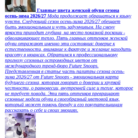
Главные цвета женской обуви сезона
осень-зима 2026/27
Мода продолжает обращаться к языку
чувств. Следующий сезон осень-зима 2026/27 обещает
быть эмоциональным и чуть задумчивым. На смену
яркости приходит глубина, на место показной роскоши -
обволакивающее тепло. Пять главных оттенков женской
обуви отражают именно эти состояния: доверие к
естественности, внимание к фактуре и желание находить
красоту в нюансах. Обратимся к профессиональному
прогнозу сезонных остромодных цветов от
международного тренд-бюро Future Snoops.
Представленная в статье часть палитры сезона осень-
зима 2026/27 от Future Snoops - эмоциональная карта
будущего сезона, которая говорит о доверии и хрупкой
честности, о равновесии, внутренней силе и тепле, которое
не требует повода. Эти пять оттенков превращают
сезонные модели обуви в своеобразный цветовой язык,
который может помочь бренду и его покупательницам
рассказать о себе и своих эмоциях.