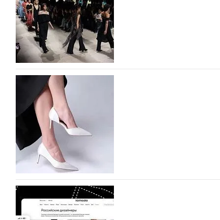
На участие в Московской неделе моды подано
На участие в седьмой Московской неделе моды, которая
октября, уже подано 1047 заявок. Примерно половину и
которых не были представлены в…
07.08.2026
629
BALLINA представит свои новинки на Euro Sh
Компания BALLINA Guangzhou Lihuang Footwear Co., Ltd