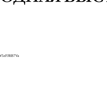
2W5zFJRB7Va