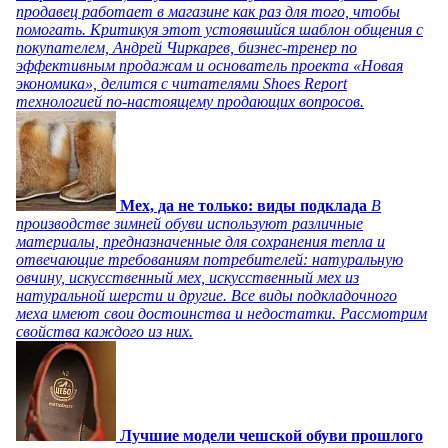
продавец работает в магазине как раз для того, чтобы
помогать. Критикуя этот устоявшийся шаблон общения с
покупателем, Андрей Чиркарев, бизнес-тренер по
эффективным продажам и основатель проекта «Новая
экономика», делится с читателями Shoes Report
технологией по-настоящему продающих вопросов.
Мех, да не только: виды подклада
В
производстве зимней обуви используют различные
материалы, предназначенные для сохранения тепла и
отвечающие требованиям потребителей: натуральную
овчину, искусственный мех, искусственный мех из
натуральной шерсти и другие. Все виды подкладочного
меха имеют свои достоинства и недостатки. Рассмотрим
свойства каждого из них.
Лучшие модели чешской обуви прошлого