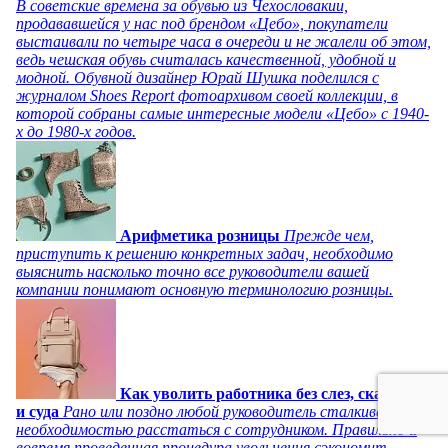
В советские времена за обувью из Чехословакии,
продававшейся у нас под брендом «Цебо», покупатели
выстаивали по четыре часа в очереди и не жалели об этом,
ведь чешская обувь считалась качественной, удобной и
модной. Обувной дизайнер Юрай Шушка поделился с
журналом Shoes Report фотоархивом своей коллекции, в
которой собраны самые интересные модели «Цебо» с 1940-
х до 1980-х годов.
Арифметика розницы
Прежде чем,
приступить к решению конкретных задач, необходимо
выяснить насколько точно все руководители вашей
компании понимают основную терминологию розницы.
Как уволить работника без слез, скандала
и суда
Рано или поздно любой руководитель сталкивается с
необходимостью расстаться с сотрудником. Правильно и
вовремя проведенная процедура увольнения сэкономит