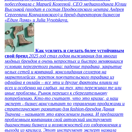
побеседовала с Марией Козеевой, СЕО медиахолдинга Юлии
Высоцкой (входит в состав Продюсерского центра Андрея
Сергеевича Кончаловского) и бренд-директором бизнесов
«Едим Дома» и Julia Vysotskaya.
Как усилить и сделать более устойчивым
свой бренд
2025 год стал годом выживания для многих
модных брендов в очень непростых и быстро меняющихся
условиях перегретого рынка: падение трафика, закрытие
целых сетей и компаний, консолидация селлеров на
маркетплейсах, переток покупательского трафика из
офлайна в онлайн – все эти и другие факторы влияли на
всех и особенно на слабых, на тех, кто переживал те или
иные проблемы. Рынок перешел к сберегательному
потреблению. Кто-то считает, что это кризис, а наш
эксперт - бизнес-консультант по управлению продажами и
стратегическому развитию для fashion-брендов Дания
Ткачева – называет это взрослением рынка. И предлагает
проблемным компаниям свой авторский инструмент
диагностики бизнеса и возможностей его оздоровления и
выхода из кризиса. Этот инструмент эксперт назвала