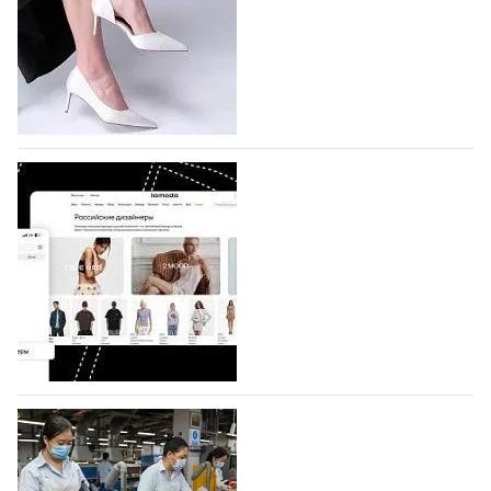
На участие в седьмой Московской неделе моды,
которая пройдет в российской столице с 26 сентября
по 1 октября, уже подано 1047 заявок. Примерно
половину из них (494) прислали дизайнеры,
коллекции которых не были представлены в…
07.08.2026
505
BALLINA представит свои новинки на Euro
Shoes
Компания BALLINA Guangzhou Lihuang Footwear
Co., Ltd., основанная в 2011 году и расположенная в
Гуанчжоу, столице моды Китая, является
профессиональной обувной компанией,
объединяющей разработку, производство и…
07.08.2026
361
На платформе Lamoda - новый раздел и
условия продвижения локальных
дизайнерских марок