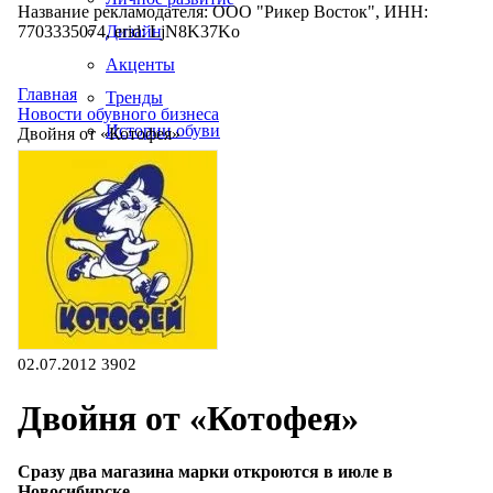
Название рекламодателя: ООО "Рикер Восток", ИНН:
7703335074, erid: LjN8K37Ko
Дизайн
Акценты
Главная
Тренды
Новости обувного бизнеса
Истории обуви
Двойня от «Котофея»
Производство
02.07.2012
3902
Двойня от «Котофея»
Сразу два магазина марки откроются в июле в
Новосибирске