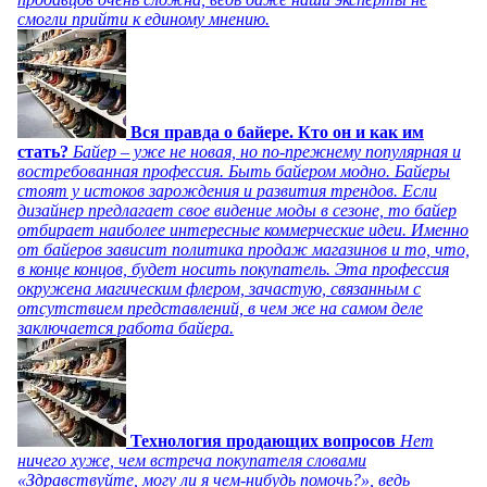
смогли прийти к единому мнению.
Вся правда о байере. Кто он и как им
стать?
Байер – уже не новая, но по-прежнему популярная и
востребованная профессия. Быть байером модно. Байеры
стоят у истоков зарождения и развития трендов. Если
дизайнер предлагает свое видение моды в сезоне, то байер
отбирает наиболее интересные коммерческие идеи. Именно
от байеров зависит политика продаж магазинов и то, что,
в конце концов, будет носить покупатель. Эта профессия
окружена магическим флером, зачастую, связанным с
отсутствием представлений, в чем же на самом деле
заключается работа байера.
Технология продающих вопросов
Нет
ничего хуже, чем встреча покупателя словами
«Здравствуйте, могу ли я чем-нибудь помочь?», ведь