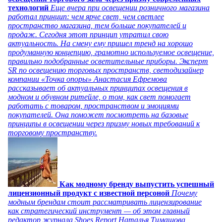
технологий
Еще вчера при освещении розничного магазина
работал принцип: чем ярче свет, чем светлее
пространство магазина, тем больше покупателей и
продаж. Сегодня этот принцип утратил свою
актуальность. На смену ему пришел тренд на хорошо
продуманную концепцию, грамотно используемое освещение,
правильно подобранные осветительные приборы. Эксперт
SR по освещению торговых пространств, светодизайнер
компании «Точка опоры» Анастасия Ефремова
рассказывает об актуальных принципах освещения в
модном и обувном ритейле, о том, как свет помогает
работать с товаром, пространством и эмоциями
покупателей. Она поможет посмотреть на базовые
принципы в освещении через призму новых требований к
торговому пространству.
Как модному бренду выпустить успешный
лицензионный продукт с известной персоной
Почему
модным брендам стоит рассматривать лицензирование
как стратегический инструмент — об этом главный
редактор журнала Shoes Report Наталья Тимашова