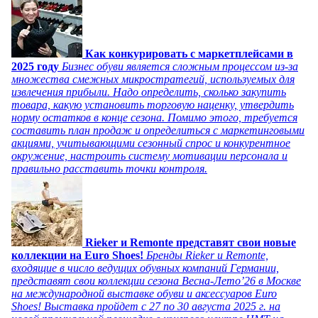
Как конкурировать с маркетплейсами в
2025 году
Бизнес обуви является сложным процессом из-за
множества смежных микростратегий, используемых для
извлечения прибыли. Надо определить, сколько закупить
товара, какую установить торговую наценку, утвердить
норму остатков в конце сезона. Помимо этого, требуется
составить план продаж и определиться с маркетинговыми
акциями, учитывающими сезонный спрос и конкурентное
окружение, настроить систему мотивации персонала и
правильно расставить точки контроля.
Rieker и Remonte представят свои новые
коллекции на Euro Shoes!
Бренды Rieker и Remonte,
входящие в число ведущих обувных компаний Германии,
представят свои коллекции сезона Весна-Лето’26 в Москве
на международной выставке обуви и аксессуаров Euro
Shoes! Выставка пройдет c 27 по 30 августа 2025 г. на