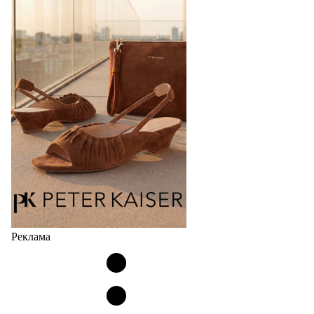
Популярный силуэт бренда,1999 года выпуска,
соответствует сегодняшнему тренду на
сникерины (гибридный вариант балеток и
кроссовок обтекаемой формы и с тонкой подошвой).
Но в модели Miu Miu Bubble присутствует еще и…
05.08.2026
2278
Реклама