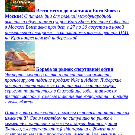
Всего месяц до выставки Euro Shoes в
Москве!
Считаем дни для главной международной
выставки обуви и аксессуаров Euro Shoes Premiere Collection
в Москве! Выставка пройдет с 27 по 30 августа на новой
премиальной площадке – в столичном конгресс-центре ЦМТ
на Краснопресненской набережной.
Борьба за рынок спортивной обуви
Эксперты модного рынка и аналитики-экономисты
прогнозируют падение продаж Nike и Adidas. Лидерские
позиции непотопляемых спортивных гигантов могут
серьезно пошатнуться в ближайшие годы, так как их
теснят молодые, смелые и активные конкуренты – бренды
- челленджеры.
Почему это происходит, и каковы основные причины таких
изменений? Своим взглядом на ситуацию на рынке в
сегменте спортивных одежды и обуви делится Дания
Ткачева, эксперт-практик fashion-рынка с 20-летним
опытом управления продажами, имеющий за плечами 13