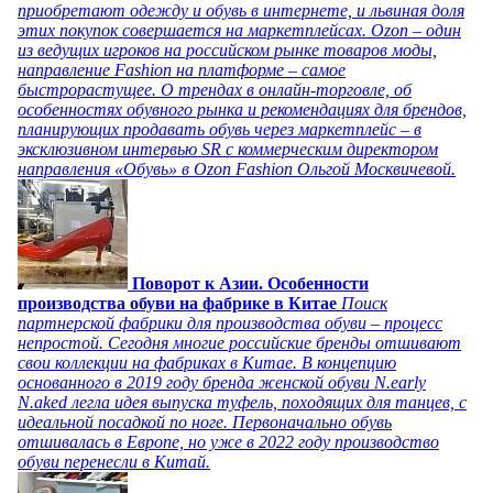
приобретают одежду и обувь в интернете, и львиная доля
этих покупок совершается на маркетплейсах. Ozon – один
из ведущих игроков на российском рынке товаров моды,
направление Fashion на платформе – самое
быстрорастущее. О трендах в онлайн-торговле, об
особенностях обувного рынка и рекомендациях для брендов,
планирующих продавать обувь через маркетплейс – в
эксклюзивном интервью SR с коммерческим директором
направления «Обувь» в Ozon Fashion Ольгой Москвичевой.
Поворот к Азии. Особенности
производства обуви на фабрике в Китае
Поиск
партнерской фабрики для производства обуви – процесс
непростой. Сегодня многие российские бренды отшивают
свои коллекции на фабриках в Китае. В концепцию
основанного в 2019 году бренда женской обуви N.early
N.aked легла идея выпуска туфель, походящих для танцев, с
идеальной посадкой по ноге. Первоначально обувь
отшивалась в Европе, но уже в 2022 году производство
обуви перенесли в Китай.