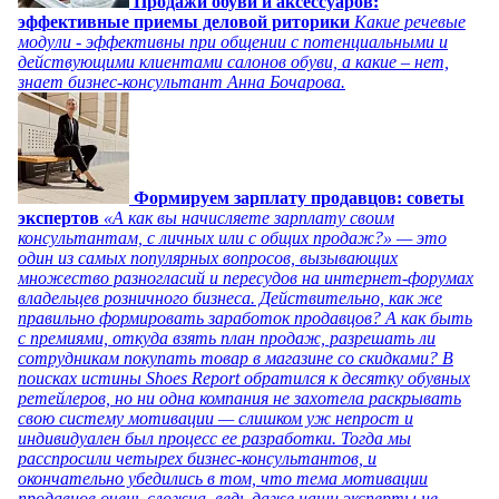
Продажи обуви и аксессуаров:
эффективные приемы деловой риторики
Какие речевые
модули - эффективны при общении с потенциальными и
действующими клиентами салонов обуви, а какие – нет,
знает бизнес-консультант Анна Бочарова.
Формируем зарплату продавцов: советы
экспертов
«А как вы начисляете зарплату своим
консультантам, с личных или с общих продаж?» — это
один из самых популярных вопросов, вызывающих
множество разногласий и пересудов на интернет-форумах
владельцев розничного бизнеса. Действительно, как же
правильно формировать заработок продавцов? А как быть
с премиями, откуда взять план продаж, разрешать ли
сотрудникам покупать товар в магазине со скидками? В
поисках истины Shoes Report обратился к десятку обувных
ретейлеров, но ни одна компания не захотела раскрывать
свою систему мотивации — слишком уж непрост и
индивидуален был процесс ее разработки. Тогда мы
расспросили четырех бизнес-консультантов, и
окончательно убедились в том, что тема мотивации
продавцов очень сложна, ведь даже наши эксперты не