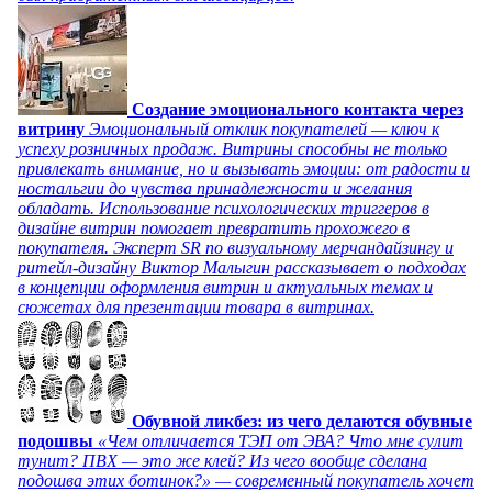
Создание эмоционального контакта через
витрину
Эмоциональный отклик покупателей — ключ к
успеху розничных продаж. Витрины способны не только
привлекать внимание, но и вызывать эмоции: от радости и
ностальгии до чувства принадлежности и желания
обладать. Использование психологических триггеров в
дизайне витрин помогает превратить прохожего в
покупателя. Эксперт SR по визуальному мерчандайзингу и
ритейл-дизайну Виктор Малыгин рассказывает о подходах
в концепции оформления витрин и актуальных темах и
сюжетах для презентации товара в витринах.
Обувной ликбез: из чего делаются обувные
подошвы
«Чем отличается ТЭП от ЭВА? Что мне сулит
тунит? ПВХ — это же клей? Из чего вообще сделана
подошва этих ботинок?» — современный покупатель хочет