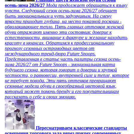
осень-зима 2026/27
Мода продолжает обращаться к языку
чувств. Следующий сезон осень-зима 2026/27 обещает
быть эмоциональным и чуть задумчивым. На смену
яркости приходит глубина, на место показной роскоши -
обволакивающее тепло. Пять главных оттенков женской
обуви отражают именно эти состояния: доверие к
естественности, внимание к фактуре и желание находить
красоту в нюансах. Обратимся к профессиональному
прогнозу сезонных остромодных цветов от
международного тренд-бюро Future Snoops.
Представленная в статье часть палитры сезона осень-
зима 2026/27 от Future Snoops - эмоциональная карта
будущего сезона, которая говорит о доверии и хрупкой
честности, о равновесии, внутренней силе и тепле, которое
не требует повода. Эти пять оттенков превращают
сезонные модели обуви в своеобразный цветовой язык,
который может помочь бренду и его покупательницам
рассказать о себе и своих эмоциях.
Пересматриваем классические стандарты
освещения торгового зала через призму современных