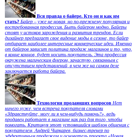
Вся правда о байере. Кто он и как им
стать?
Байер – уже не новая, но по-прежнему популярная и
востребованная профессия. Быть байером модно. Байеры
стоят у истоков зарождения и развития трендов. Если
дизайнер предлагает свое видение моды в сезоне, то байер
отбирает наиболее интересные коммерческие идеи. Именно
от байеров зависит политика продаж магазинов и то, что,
в конце концов, будет носить покупатель. Эта профессия
окружена магическим флером, зачастую, связанным с
отсутствием представлений, в чем же на самом деле
заключается работа байера.
Технология продающих вопросов
Нет
ничего хуже, чем встреча покупателя словами
«Здравствуйте, могу ли я чем-нибудь помочь?», ведь
продавец работает в магазине как раз для того, чтобы
помогать. Критикуя этот устоявшийся шаблон общения с
покупателем, Андрей Чиркарев, бизнес-тренер по
эффективным продажам и основатель проекта «Новая