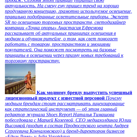
продаж. Сегодня этот принцип утратил свою
актуальность. На смену ему пришел тренд на хорошо
продуманную концепцию, грамотно используемое освещение,
правильно подобранные осветительные приборы. Эксперт
SR по освещению торговых пространств, светодизайнер
компании «Точка опоры» Анастасия Ефремова
рассказывает об актуальных принципах освещения в
модном и обувном ритейле, о том, как свет помогает
работать с товаром, пространством и эмоциями
покупателей. Она поможет посмотреть на базовые
принципы в освещении через призму новых требований к
торговому пространству.
Как модному бренду выпустить успешный
лицензионный продукт с известной персоной
Почему
модным брендам стоит рассматривать лицензирование
как стратегический инструмент — об этом главный
редактор журнала Shoes Report Наталья Тимашова
побеседовала с Марией Козеевой, СЕО медиахолдинга Юлии
Высоцкой (входит в состав Продюсерского центра Андрея
Сергеевича Кончаловского) и бренд-директором бизнесов
«Едим Дома» и Julia Vysotskaya.