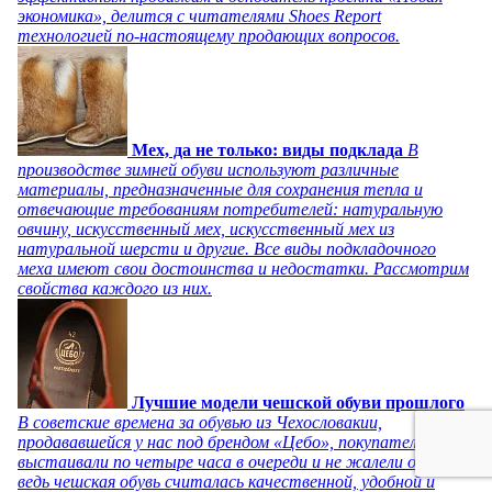
экономика», делится с читателями Shoes Report
технологией по-настоящему продающих вопросов.
Мех, да не только: виды подклада
В
производстве зимней обуви используют различные
материалы, предназначенные для сохранения тепла и
отвечающие требованиям потребителей: натуральную
овчину, искусственный мех, искусственный мех из
натуральной шерсти и другие. Все виды подкладочного
меха имеют свои достоинства и недостатки. Рассмотрим
свойства каждого из них.
Лучшие модели чешской обуви прошлого
В советские времена за обувью из Чехословакии,
продававшейся у нас под брендом «Цебо», покупатели
выстаивали по четыре часа в очереди и не жалели об этом,
ведь чешская обувь считалась качественной, удобной и