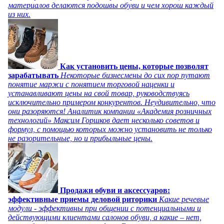
материалов делаются подошвы обуви и чем хорош каждый
из них.
Как установить цены, которые позволят
зарабатывать
Некоторые бизнесмены до сих пор путают
понятие маржи с понятием торговой наценки и
устанавливают цены на свой товар, руководствуясь
исключительно примером конкурентов. Неудивительно, что
они разоряются! Аналитик компании «Академия розничных
технологий» Максим Горшков дает несколько советов и
формул, с помощью которых можно установить не только
не разорительные, но и прибыльные цены.
Продажи обуви и аксессуаров:
эффективные приемы деловой риторики
Какие речевые
модули - эффективны при общении с потенциальными и
действующими клиентами салонов обуви, а какие – нет,