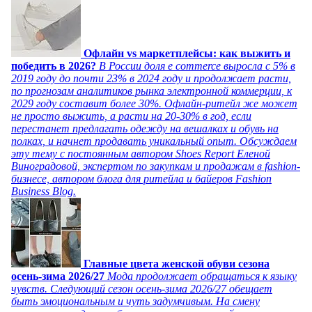
Офлайн vs маркетплейсы: как выжить и
победить в 2026?
В России доля e commerce выросла с 5% в
2019 году до почти 23% в 2024 году и продолжает расти,
по прогнозам аналитиков рынка электронной коммерции, к
2029 году составит более 30%. Офлайн-ритейл же может
не просто выжить, а расти на 20-30% в год, если
перестанет предлагать одежду на вешалках и обувь на
полках, и начнет продавать уникальный опыт. Обсуждаем
эту тему с постоянным автором Shoes Report Еленой
Виноградовой, экспертом по закупкам и продажам в fashion-
бизнесе, автором блога для ритейла и байеров Fashion
Business Blog.
Главные цвета женской обуви сезона
осень-зима 2026/27
Мода продолжает обращаться к языку
чувств. Следующий сезон осень-зима 2026/27 обещает
быть эмоциональным и чуть задумчивым. На смену