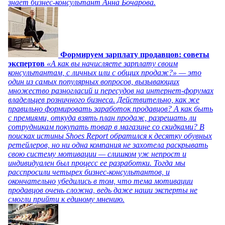
знает бизнес-консультант Анна Бочарова.
Формируем зарплату продавцов: советы
экспертов
«А как вы начисляете зарплату своим
консультантам, с личных или с общих продаж?» — это
один из самых популярных вопросов, вызывающих
множество разногласий и пересудов на интернет-форумах
владельцев розничного бизнеса. Действительно, как же
правильно формировать заработок продавцов? А как быть
с премиями, откуда взять план продаж, разрешать ли
сотрудникам покупать товар в магазине со скидками? В
поисках истины Shoes Report обратился к десятку обувных
ретейлеров, но ни одна компания не захотела раскрывать
свою систему мотивации — слишком уж непрост и
индивидуален был процесс ее разработки. Тогда мы
расспросили четырех бизнес-консультантов, и
окончательно убедились в том, что тема мотивации
продавцов очень сложна, ведь даже наши эксперты не
смогли прийти к единому мнению.