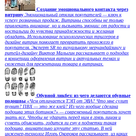
Создание эмоционального контакта через
витрину
Эмоциональный отклик покупателей — ключ к
успеху розничных продаж. Витрины способны не только
привлекать внимание, но и вызывать эмоции: от радости и
ностальгии до чувства принадлежности и желания
обладать. Использование психологических триггеров в
дизайне витрин помогает превратить прохожего в
покупателя. Эксперт SR по визуальному мерчандайзингу и
ритейл-дизайну Виктор Малыгин рассказывает о подходах
в концепции оформления витрин и актуальных темах и
сюжетах для презентации товара в витринах.
Обувной ликбез: из чего делаются обувные
подошвы
«Чем отличается ТЭП от ЭВА? Что мне сулит
тунит? ПВХ — это же клей? Из чего вообще сделана
подошва этих ботинок?» — современный покупатель хочет
знать все. Чтобы не ударить перед ним в грязь лицом и
суметь объяснить, годится ли ему в подметки такая
подошва, внимательно изучите эту статью. В ней
инженер-технолог Игорь Окороков рассказывает, из каких