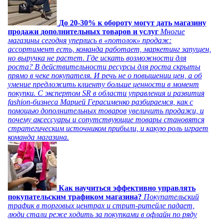
До 20-30% к обороту могут дать магазину
продажи дополнительных товаров и услуг
Многие
магазины сегодня уперлись в «потолок» продаж:
ассортимент есть, команда работает, маркетинг запущен,
но выручка не растет. Где искать возможности для
роста? В действительности ресурсы для роста скрыты
прямо в чеке покупателя. И речь не о повышении цен, а об
умение предложить клиенту больше ценности в момент
покупки. С экспертом SR в области управления и развития
fashion-бизнеса Марией Герасименко разбираемся, как с
помощью дополнительных товаров увеличить продажи, и
почему аксессуары и сопутствующие товары становятся
стратегическим источником прибыли, и какую роль играет
команда магазина.
Как научиться эффективно управлять
покупательским трафиком магазина?
Покупательский
трафик в торговых центрах и стрит-ритейле падает,
люди стали реже ходить за покупками в офлайн по ряду