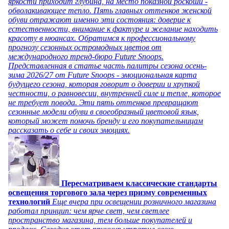
яркости приходит глубина, на место показной роскоши -
обволакивающее тепло. Пять главных оттенков женской
обуви отражают именно эти состояния: доверие к
естественности, внимание к фактуре и желание находить
красоту в нюансах. Обратимся к профессиональному
прогнозу сезонных остромодных цветов от
международного тренд-бюро Future Snoops.
Представленная в статье часть палитры сезона осень-
зима 2026/27 от Future Snoops - эмоциональная карта
будущего сезона, которая говорит о доверии и хрупкой
честности, о равновесии, внутренней силе и тепле, которое
не требует повода. Эти пять оттенков превращают
сезонные модели обуви в своеобразный цветовой язык,
который может помочь бренду и его покупательницам
рассказать о себе и своих эмоциях.
Пересматриваем классические стандарты
освещения торгового зала через призму современных
технологий
Еще вчера при освещении розничного магазина
работал принцип: чем ярче свет, чем светлее
пространство магазина, тем больше покупателей и