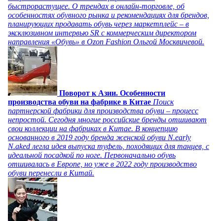
быстрорастущее. О трендах в онлайн-торговле, об
особенностях обувного рынка и рекомендациях для брендов,
планирующих продавать обувь через маркетплейс – в
эксклюзивном интервью SR с коммерческим директором
направления «Обувь» в Ozon Fashion Ольгой Москвичевой.
Поворот к Азии. Особенности
производства обуви на фабрике в Китае
Поиск
партнерской фабрики для производства обуви – процесс
непростой. Сегодня многие российские бренды отшивают
свои коллекции на фабриках в Китае. В концепцию
основанного в 2019 году бренда женской обуви N.early
N.aked легла идея выпуска туфель, походящих для танцев, с
идеальной посадкой по ноге. Первоначально обувь
отшивалась в Европе, но уже в 2022 году производство
обуви перенесли в Китай.