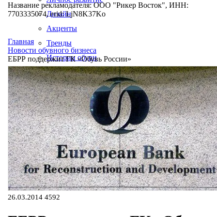
Название рекламодателя: ООО "Рикер Восток", ИНН:
7703335074, erid: LjN8K37Ko
Дизайн
Акценты
Главная
Тренды
Новости обувного бизнеса
Истории обуви
ЕБРР поддержит ГК «Обувь России»
Производство
26.03.2014
4592