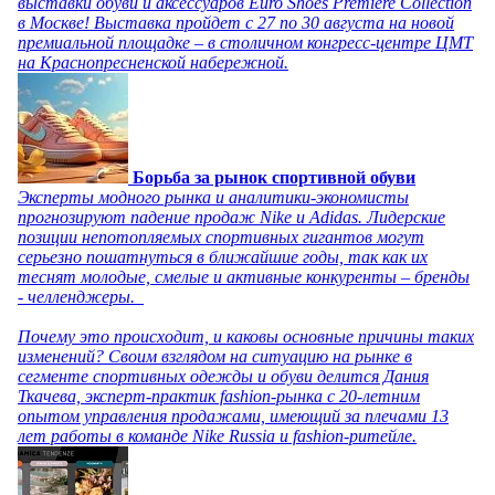
выставки обуви и аксессуаров Euro Shoes Premiere Collection
в Москве! Выставка пройдет с 27 по 30 августа на новой
премиальной площадке – в столичном конгресс-центре ЦМТ
на Краснопресненской набережной.
Борьба за рынок спортивной обуви
Эксперты модного рынка и аналитики-экономисты
прогнозируют падение продаж Nike и Adidas. Лидерские
позиции непотопляемых спортивных гигантов могут
серьезно пошатнуться в ближайшие годы, так как их
теснят молодые, смелые и активные конкуренты – бренды
- челленджеры.
Почему это происходит, и каковы основные причины таких
изменений? Своим взглядом на ситуацию на рынке в
сегменте спортивных одежды и обуви делится Дания
Ткачева, эксперт-практик fashion-рынка с 20-летним
опытом управления продажами, имеющий за плечами 13
лет работы в команде Nike Russia и fashion-ритейле.