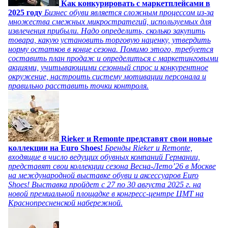
Как конкурировать с маркетплейсами в
2025 году
Бизнес обуви является сложным процессом из-за
множества смежных микростратегий, используемых для
извлечения прибыли. Надо определить, сколько закупить
товара, какую установить торговую наценку, утвердить
норму остатков в конце сезона. Помимо этого, требуется
составить план продаж и определиться с маркетинговыми
акциями, учитывающими сезонный спрос и конкурентное
окружение, настроить систему мотивации персонала и
правильно расставить точки контроля.
Rieker и Remonte представят свои новые
коллекции на Euro Shoes!
Бренды Rieker и Remonte,
входящие в число ведущих обувных компаний Германии,
представят свои коллекции сезона Весна-Лето’26 в Москве
на международной выставке обуви и аксессуаров Euro
Shoes! Выставка пройдет c 27 по 30 августа 2025 г. на
новой премиальной площадке в конгресс-центре ЦМТ на
Краснопресненской набережной.