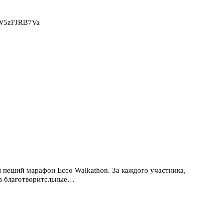
2W5zFJRB7Va
 пеший марафон Ecco Walkathon. За каждого участника,
 в благотворительные…