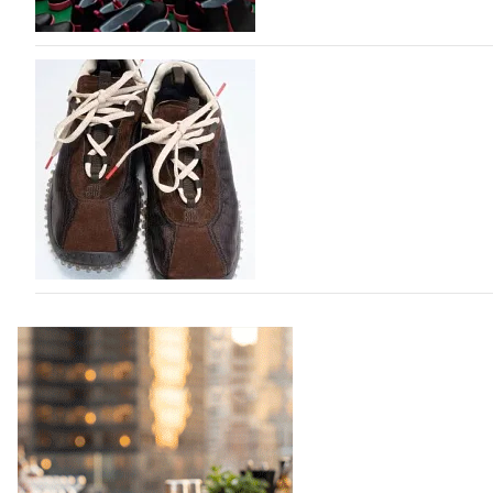
Объем мирового производства обуви в 2025 г
В 2025 году мировое производство обуви практически н
на 0,1% до 24,6 млрд пар, - данные опубликованы в а
2026», Португальской ассоциацией…
06.08.2026
660
Miu Miu в сезоне Осень-Зима 2026 перевыпуст
Популярный силуэт бренда,1999 года выпуска, соответ
сникерины (гибридный вариант балеток и кроссовок об
модели Miu Miu Bubble присутствует еще и…
05.08.2026
2334