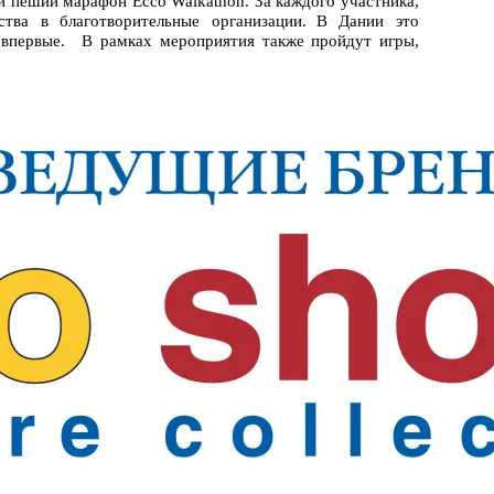
й пеший марафон Ecco Walkathon. За каждого участника,
тва в благотворительные организации. В Дании это
я впервые. В рамках мероприятия также пройдут игры,