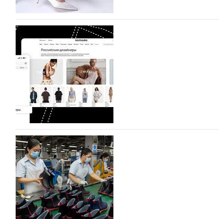
BALLINA представит свои новинки на Euro Sh
Компания BALLINA Guangzhou Lihuang Footwear Co., Ltd
Гуанчжоу, столице моды Китая, является профессиона
разработку, производство и…
07.08.2026
385
На платформе Lamoda - новый раздел и усл
дизайнерских марок
Российский маркетплейс Lamoda решил обновить разде
марок одежды, обуви и аксессуаров. Бренды также по
06.08.2026
546