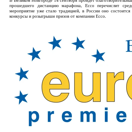
В Великом Новгороде 14 сентября пройдет благотворительны
прошедшего дистанцию марафона, Ecco перечислит средс
мероприятие уже стало традицией, в России оно состоитс
конкурсы и розыгрыши призов от компании Ecco.