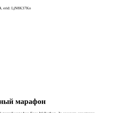
, erid: LjN8K37Ko
ьный марафон