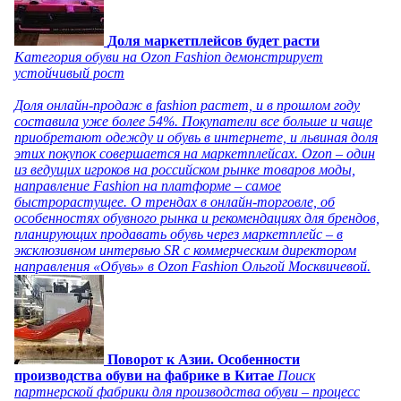
Доля маркетплейсов будет расти
Категория обуви на Ozon Fashion демонстрирует
устойчивый рост
Доля онлайн-продаж в fashion растет, и в прошлом году
составила уже более 54%. Покупатели все больше и чаще
приобретают одежду и обувь в интернете, и львиная доля
этих покупок совершается на маркетплейсах. Ozon – один
из ведущих игроков на российском рынке товаров моды,
направление Fashion на платформе – самое
быстрорастущее. О трендах в онлайн-торговле, об
особенностях обувного рынка и рекомендациях для брендов,
планирующих продавать обувь через маркетплейс – в
эксклюзивном интервью SR с коммерческим директором
направления «Обувь» в Ozon Fashion Ольгой Москвичевой.
Поворот к Азии. Особенности
производства обуви на фабрике в Китае
Поиск
партнерской фабрики для производства обуви – процесс