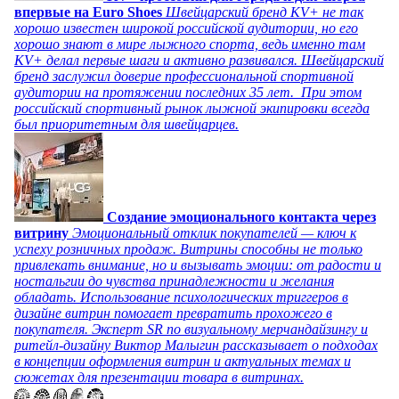
впервые на Euro Shoes
Швейцарский бренд KV+ не так
хорошо известен широкой российской аудитории, но его
хорошо знают в мире лыжного спорта, ведь именно там
KV+ делал первые шаги и активно развивался. Швейцарский
бренд заслужил доверие профессиональной спортивной
аудитории на протяжении последних 35 лет. При этом
российский спортивный рынок лыжной экипировки всегда
был приоритетным для швейцарцев.
Создание эмоционального контакта через
витрину
Эмоциональный отклик покупателей — ключ к
успеху розничных продаж. Витрины способны не только
привлекать внимание, но и вызывать эмоции: от радости и
ностальгии до чувства принадлежности и желания
обладать. Использование психологических триггеров в
дизайне витрин помогает превратить прохожего в
покупателя. Эксперт SR по визуальному мерчандайзингу и
ритейл-дизайну Виктор Малыгин рассказывает о подходах
в концепции оформления витрин и актуальных темах и
сюжетах для презентации товара в витринах.