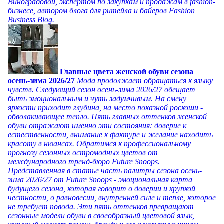
Виноградовой, экспертом по закупкам и продажам в fashion-
бизнесе, автором блога для ритейла и байеров Fashion
Business Blog.
Главные цвета женской обуви сезона
осень-зима 2026/27
Мода продолжает обращаться к языку
чувств. Следующий сезон осень-зима 2026/27 обещает
быть эмоциональным и чуть задумчивым. На смену
яркости приходит глубина, на место показной роскоши -
обволакивающее тепло. Пять главных оттенков женской
обуви отражают именно эти состояния: доверие к
естественности, внимание к фактуре и желание находить
красоту в нюансах. Обратимся к профессиональному
прогнозу сезонных остромодных цветов от
международного тренд-бюро Future Snoops.
Представленная в статье часть палитры сезона осень-
зима 2026/27 от Future Snoops - эмоциональная карта
будущего сезона, которая говорит о доверии и хрупкой
честности, о равновесии, внутренней силе и тепле, которое
не требует повода. Эти пять оттенков превращают
сезонные модели обуви в своеобразный цветовой язык,