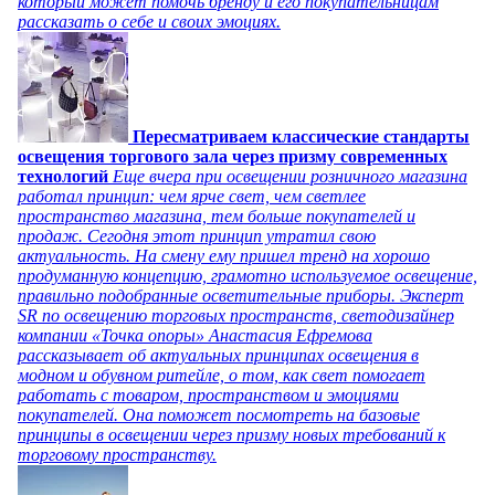
который может помочь бренду и его покупательницам
рассказать о себе и своих эмоциях.
Пересматриваем классические стандарты
освещения торгового зала через призму современных
технологий
Еще вчера при освещении розничного магазина
работал принцип: чем ярче свет, чем светлее
пространство магазина, тем больше покупателей и
продаж. Сегодня этот принцип утратил свою
актуальность. На смену ему пришел тренд на хорошо
продуманную концепцию, грамотно используемое освещение,
правильно подобранные осветительные приборы. Эксперт
SR по освещению торговых пространств, светодизайнер
компании «Точка опоры» Анастасия Ефремова
рассказывает об актуальных принципах освещения в
модном и обувном ритейле, о том, как свет помогает
работать с товаром, пространством и эмоциями
покупателей. Она поможет посмотреть на базовые
принципы в освещении через призму новых требований к
торговому пространству.