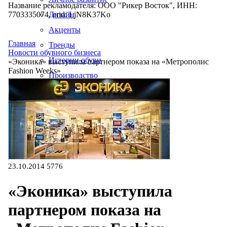
Название рекламодателя: ООО "Рикер Восток", ИНН:
7703335074, erid: LjN8K37Ko
Дизайн
Акценты
Главная
Тренды
Новости обувного бизнеса
Истории обуви
«Эконика» выступила партнером показа на «Метрополис
Fashion Weeks»
Производство
23.10.2014
5776
«Эконика» выступила
партнером показа на