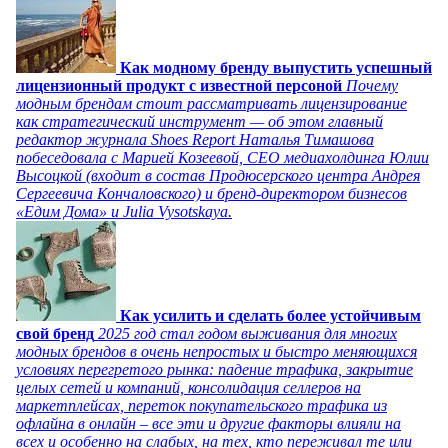
Как модному бренду выпустить успешный
лицензионный продукт с известной персоной
Почему
модным брендам стоит рассматривать лицензирование
как стратегический инструмент — об этом главный
редактор журнала Shoes Report Наталья Тимашова
побеседовала с Марией Козеевой, СЕО медиахолдинга Юлии
Высоцкой (входит в состав Продюсерского центра Андрея
Сергеевича Кончаловского) и бренд-директором бизнесов
«Едим Дома» и Julia Vysotskaya.
Как усилить и сделать более устойчивым
свой бренд
2025 год стал годом выживания для многих
модных брендов в очень непростых и быстро меняющихся
условиях перегретого рынка: падение трафика, закрытие
целых сетей и компаний, консолидация селлеров на
маркетплейсах, переток покупательского трафика из
офлайна в онлайн – все эти и другие факторы влияли на
всех и особенно на слабых, на тех, кто переживал те или