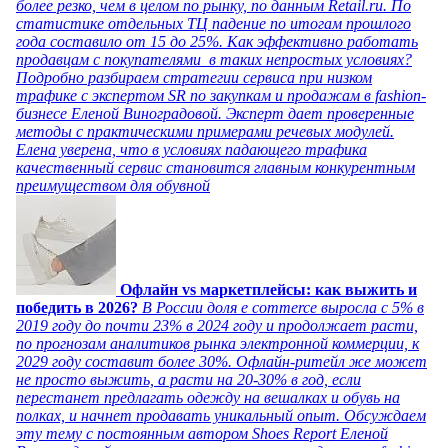
более резко, чем в целом по рынку, по данным Retail.ru. По
статистике отдельных ТЦ падение по итогам прошлого
года составило от 15 до 25%. Как эффективно работать
продавцам с покупателями в таких непростых условиях?
Подробно разбираем стратегии сервиса при низком
трафике с экспертом SR по закупкам и продажам в fashion-
бизнесе Еленой Виноградовой. Эксперт дает проверенные
методы с практическими примерами речевых модулей.
Елена уверена, что в условиях падающего трафика
качественный сервис становится главным конкурентным
преимуществом для обувной
Офлайн vs маркетплейсы: как выжить и
победить в 2026?
В России доля e commerce выросла с 5% в
2019 году до почти 23% в 2024 году и продолжает расти,
по прогнозам аналитиков рынка электронной коммерции, к
2029 году составит более 30%. Офлайн-ритейл же может
не просто выжить, а расти на 20-30% в год, если
перестанет предлагать одежду на вешалках и обувь на
полках, и начнет продавать уникальный опыт. Обсуждаем
эту тему с постоянным автором Shoes Report Еленой