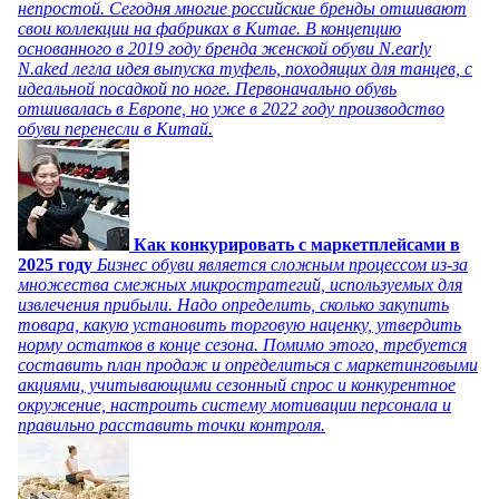
непростой. Сегодня многие российские бренды отшивают
свои коллекции на фабриках в Китае. В концепцию
основанного в 2019 году бренда женской обуви N.early
N.aked легла идея выпуска туфель, походящих для танцев, с
идеальной посадкой по ноге. Первоначально обувь
отшивалась в Европе, но уже в 2022 году производство
обуви перенесли в Китай.
Как конкурировать с маркетплейсами в
2025 году
Бизнес обуви является сложным процессом из-за
множества смежных микростратегий, используемых для
извлечения прибыли. Надо определить, сколько закупить
товара, какую установить торговую наценку, утвердить
норму остатков в конце сезона. Помимо этого, требуется
составить план продаж и определиться с маркетинговыми
акциями, учитывающими сезонный спрос и конкурентное
окружение, настроить систему мотивации персонала и
правильно расставить точки контроля.