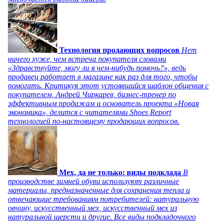
Технология продающих вопросов
Нет
ничего хуже, чем встреча покупателя словами
«Здравствуйте, могу ли я чем-нибудь помочь?», ведь
продавец работает в магазине как раз для того, чтобы
помогать. Критикуя этот устоявшийся шаблон общения с
покупателем, Андрей Чиркарев, бизнес-тренер по
эффективным продажам и основатель проекта «Новая
экономика», делится с читателями Shoes Report
технологией по-настоящему продающих вопросов.
Мех, да не только: виды подклада
В
производстве зимней обуви используют различные
материалы, предназначенные для сохранения тепла и
отвечающие требованиям потребителей: натуральную
овчину, искусственный мех, искусственный мех из
натуральной шерсти и другие. Все виды подкладочного