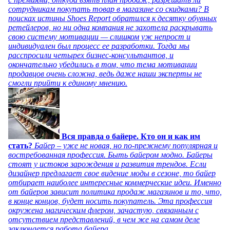
сотрудникам покупать товар в магазине со скидками? В
поисках истины Shoes Report обратился к десятку обувных
ретейлеров, но ни одна компания не захотела раскрывать
свою систему мотивации — слишком уж непрост и
индивидуален был процесс ее разработки. Тогда мы
расспросили четырех бизнес-консультантов, и
окончательно убедились в том, что тема мотивации
продавцов очень сложна, ведь даже наши эксперты не
смогли прийти к единому мнению.
Вся правда о байере. Кто он и как им
стать?
Байер – уже не новая, но по-прежнему популярная и
востребованная профессия. Быть байером модно. Байеры
стоят у истоков зарождения и развития трендов. Если
дизайнер предлагает свое видение моды в сезоне, то байер
отбирает наиболее интересные коммерческие идеи. Именно
от байеров зависит политика продаж магазинов и то, что,
в конце концов, будет носить покупатель. Эта профессия
окружена магическим флером, зачастую, связанным с
отсутствием представлений, в чем же на самом деле
заключается работа байера.