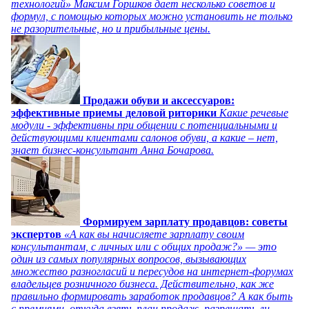
технологий» Максим Горшков дает несколько советов и
формул, с помощью которых можно установить не только
не разорительные, но и прибыльные цены.
Продажи обуви и аксессуаров:
эффективные приемы деловой риторики
Какие речевые
модули - эффективны при общении с потенциальными и
действующими клиентами салонов обуви, а какие – нет,
знает бизнес-консультант Анна Бочарова.
Формируем зарплату продавцов: советы
экспертов
«А как вы начисляете зарплату своим
консультантам, с личных или с общих продаж?» — это
один из самых популярных вопросов, вызывающих
множество разногласий и пересудов на интернет-форумах
владельцев розничного бизнеса. Действительно, как же
правильно формировать заработок продавцов? А как быть
с премиями, откуда взять план продаж, разрешать ли