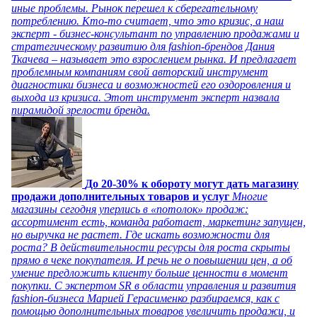
иные проблемы. Рынок перешел к сберегательному
потреблению. Кто-то считает, что это кризис, а наш
эксперт - бизнес-консультант по управлению продажами и
стратегическому развитию для fashion-брендов Дания
Ткачева – называет это взрослением рынка. И предлагает
проблемным компаниям свой авторский инструмент
диагностики бизнеса и возможностей его оздоровления и
выхода из кризиса. Этот инструмент эксперт назвала
пирамидой зрелости бренда.
До 20-30% к обороту могут дать магазину
продажи дополнительных товаров и услуг
Многие
магазины сегодня уперлись в «потолок» продаж:
ассортимент есть, команда работает, маркетинг запущен,
но выручка не растет. Где искать возможности для
роста? В действительности ресурсы для роста скрыты
прямо в чеке покупателя. И речь не о повышении цен, а об
умение предложить клиенту больше ценности в момент
покупки. С экспертом SR в области управления и развития
fashion-бизнеса Марией Герасименко разбираемся, как с
помощью дополнительных товаров увеличить продажи, и