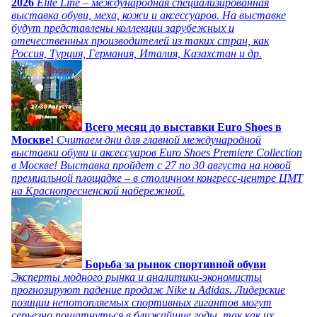
2026
Elite Line – международная специализированная
выставка обуви, меха, кожи и аксессуаров. На выставке
будут представлены коллекции зарубежных и
отечественных производителей из таких стран, как
Россия, Турция, Германия, Италия, Казахстан и др.
Всего месяц до выставки Euro Shoes в
Москве!
Считаем дни для главной международной
выставки обуви и аксессуаров Euro Shoes Premiere Collection
в Москве! Выставка пройдет с 27 по 30 августа на новой
премиальной площадке – в столичном конгресс-центре ЦМТ
на Краснопресненской набережной.
Борьба за рынок спортивной обуви
Эксперты модного рынка и аналитики-экономисты
прогнозируют падение продаж Nike и Adidas. Лидерские
позиции непотопляемых спортивных гигантов могут
серьезно пошатнуться в ближайшие годы, так как их