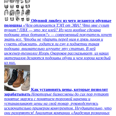
Обувной ликбез: из чего делаются обувные
подошвы
«Чем отличается ТЭП от ЭВА? Что мне сулит
тунит? ПВХ — это же клей? Из чего вообще сделана
подошва этих ботинок?» — современный покупатель хочет
знать все. Чтобы не ударить перед ним в грязь лицом и
суметь объяснить, годится ли ему в подметки такая
подошва, внимательно изучите эту статью. В ней
инженер-технолог Игорь Окороков рассказывает, из каких
материалов делаются подошвы обуви и чем хорош каждый
из них.
Как установить цены, которые позволят
зарабатывать
Некоторые бизнесмены до сих пор путают
понятие маржи с понятием торговой наценки и
устанавливают цены на свой товар, руководствуясь
исключительно примером конкурентов. Неудивительно, что
они разоряются! Аналитик компании «Академия розничных