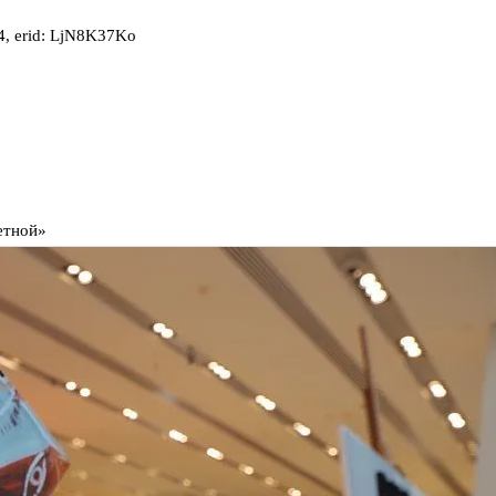
, erid: LjN8K37Ko
етной»