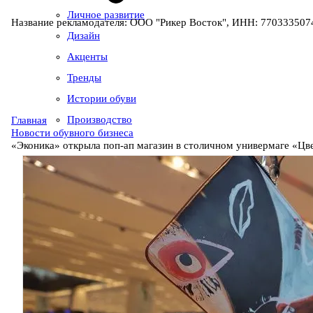
Личное развитие
Название рекламодателя: ООО "Рикер Восток", ИНН: 7703335074
Дизайн
Акценты
Тренды
Истории обуви
Производство
Главная
Новости обувного бизнеса
«Эконика» открыла поп-ап магазин в столичном универмаге «Цв