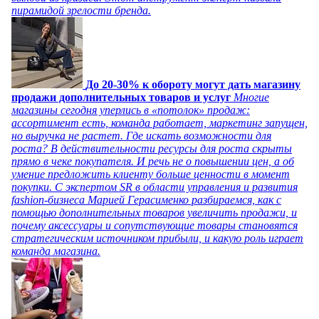
пирамидой зрелости бренда.
До 20-30% к обороту могут дать магазину
продажи дополнительных товаров и услуг
Многие
магазины сегодня уперлись в «потолок» продаж:
ассортимент есть, команда работает, маркетинг запущен,
но выручка не растет. Где искать возможности для
роста? В действительности ресурсы для роста скрыты
прямо в чеке покупателя. И речь не о повышении цен, а об
умение предложить клиенту больше ценности в момент
покупки. С экспертом SR в области управления и развития
fashion-бизнеса Марией Герасименко разбираемся, как с
помощью дополнительных товаров увеличить продажи, и
почему аксессуары и сопутствующие товары становятся
стратегическим источником прибыли, и какую роль играет
команда магазина.