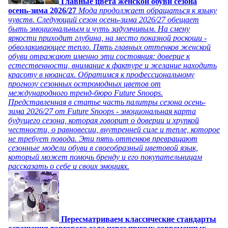
Главные цвета женской обуви сезона
осень-зима 2026/27
Мода продолжает обращаться к языку
чувств. Следующий сезон осень-зима 2026/27 обещает
быть эмоциональным и чуть задумчивым. На смену
яркости приходит глубина, на место показной роскоши -
обволакивающее тепло. Пять главных оттенков женской
обуви отражают именно эти состояния: доверие к
естественности, внимание к фактуре и желание находить
красоту в нюансах. Обратимся к профессиональному
прогнозу сезонных остромодных цветов от
международного тренд-бюро Future Snoops.
Представленная в статье часть палитры сезона осень-
зима 2026/27 от Future Snoops - эмоциональная карта
будущего сезона, которая говорит о доверии и хрупкой
честности, о равновесии, внутренней силе и тепле, которое
не требует повода. Эти пять оттенков превращают
сезонные модели обуви в своеобразный цветовой язык,
который может помочь бренду и его покупательницам
рассказать о себе и своих эмоциях.
Пересматриваем классические стандарты