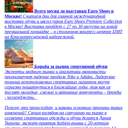
Всего месяц до выставки Euro Shoes в
Москве!
Считаем дни для главной международной
выставки обуви и аксессуаров Euro Shoes Premiere Collection
в Москве! Выставка пройдет с 27 по 30 августа на новой
премиальной площадке – в столичном конгресс-центре ЦМТ
на Краснопресненской набережной.
Борьба за рынок спортивной обуви
Эксперты модного рынка и аналитики-экономисты
прогнозируют падение продаж Nike и Adidas. Лидерские
позиции непотопляемых спортивных гигантов могут
серьезно пошатнуться в ближайшие годы, так как их
теснят молодые, смелые и активные конкуренты – бренды
- челленджеры.
Почему это происходит, и каковы основные причины таких
изменений? Своим взглядом на ситуацию на рынке в
сегменте спортивных одежды и обуви делится Дания
Ткачева, эксперт-практик fashion-рынка с 20-летним