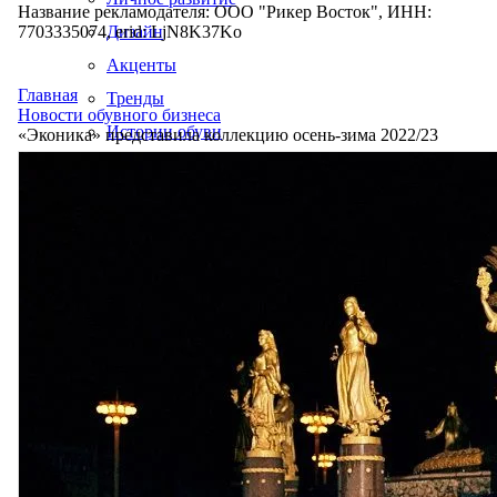
Название рекламодателя: ООО "Рикер Восток", ИНН:
7703335074, erid: LjN8K37Ko
Дизайн
Акценты
Главная
Тренды
Новости обувного бизнеса
Истории обуви
«Эконика» представила коллекцию осень-зима 2022/23
Производство