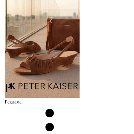
Фабрика зонтов DINIYA является одним из лидеров
продаж на рынке в России, Беларуси и других
странах СНГ. Широкий модельный ряд женских,
мужских, детских и пляжных зонтов в необычном
дизайнерском исполнении, отличается надёжностью
и высоким качеством…
05.08.2026
487
Реклама