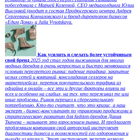
побеседовала с Марией Козеевой, СЕО медиахолдинга Юлии
Высоцкой (входит в состав Продюсерского центра Андрея
Сергеевича Кончаловского) и бренд-директором бизнесов
«Едим Дома» и Julia Vysotskaya.
Как усилить и сделать более устойчивым
свой бренд
2025 год стал годом выживания для многих
модных брендов в очень непростых и быстро меняющихся
условиях перегретого рынка: падение трафика, закрытие
целых сетей и компаний, консолидация селлеров на
маркетплейсах, переток покупательского трафика из
офлайна в онлайн – все эти и другие факторы влияли на
всех и особенно на слабых, на тех, кто переживал те или
иные проблемы. Рынок перешел к сберегательному
потреблению. Кто-то считает, что это кризис, а наш
эксперт - бизнес-консультант по управлению продажами и
стратегическому развитию для fashion-брендов Дания
Ткачева – называет это взрослением рынка. И предлагает
проблемным компаниям свой авторский инструмент
диагностики бизнеса и возможностей его оздоровления и
выхода из кризиса. Этот инструмент эксперт назвала