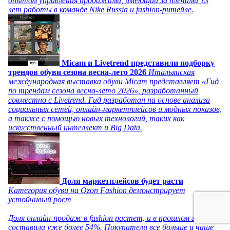
опытом управления продажами, имеющий за плечами 13
лет работы в команде Nike Russia и fashion-ритейле.
Micam и Livetrend представили подборку
трендов обуви сезона весна-лето 2026
Итальянская
международная выставка обуви Micam представляет «Гид
по трендам сезона весна-лето 2026», разработанный
совместно с Livetrend. Гид разработан на основе анализа
социальных сетей, онлайн-маркетплейсов и модных показов,
а также с помощью новых технологий, таких как
искусственный интеллект и Big Data.
Доля маркетплейсов будет расти
Категория обуви на Ozon Fashion демонстрирует
устойчивый рост
Доля онлайн-продаж в fashion растет, и в прошлом году
составила уже более 54%. Покупатели все больше и чаще