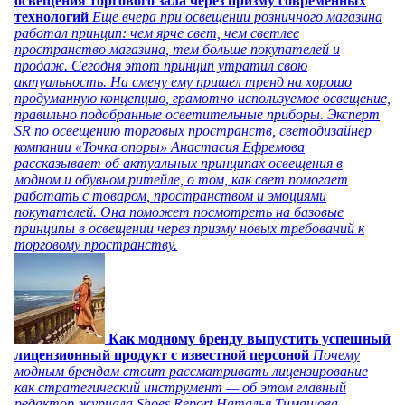
освещения торгового зала через призму современных
технологий
Еще вчера при освещении розничного магазина
работал принцип: чем ярче свет, чем светлее
пространство магазина, тем больше покупателей и
продаж. Сегодня этот принцип утратил свою
актуальность. На смену ему пришел тренд на хорошо
продуманную концепцию, грамотно используемое освещение,
правильно подобранные осветительные приборы. Эксперт
SR по освещению торговых пространств, светодизайнер
компании «Точка опоры» Анастасия Ефремова
рассказывает об актуальных принципах освещения в
модном и обувном ритейле, о том, как свет помогает
работать с товаром, пространством и эмоциями
покупателей. Она поможет посмотреть на базовые
принципы в освещении через призму новых требований к
торговому пространству.
Как модному бренду выпустить успешный
лицензионный продукт с известной персоной
Почему
модным брендам стоит рассматривать лицензирование
как стратегический инструмент — об этом главный
редактор журнала Shoes Report Наталья Тимашова