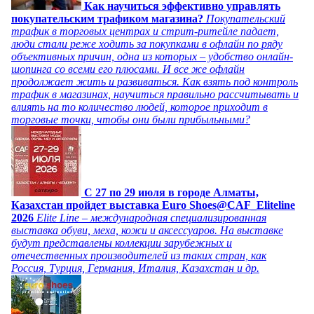
Как научиться эффективно управлять
покупательским трафиком магазина?
Покупательский
трафик в торговых центрах и стрит-ритейле падает,
люди стали реже ходить за покупками в офлайн по ряду
объективных причин, одна из которых – удобство онлайн-
шопинга со всеми его плюсами. И все же офлайн
продолжает жить и развиваться. Как взять под контроль
трафик в магазинах, научиться правильно рассчитывать и
влиять на то количество людей, которое приходит в
торговые точки, чтобы они были прибыльными?
C 27 по 29 июля в городе Алматы,
Казахстан пройдет выставка Euro Shoes@CAF_Eliteline
2026
Elite Line – международная специализированная
выставка обуви, меха, кожи и аксессуаров. На выставке
будут представлены коллекции зарубежных и
отечественных производителей из таких стран, как
Россия, Турция, Германия, Италия, Казахстан и др.