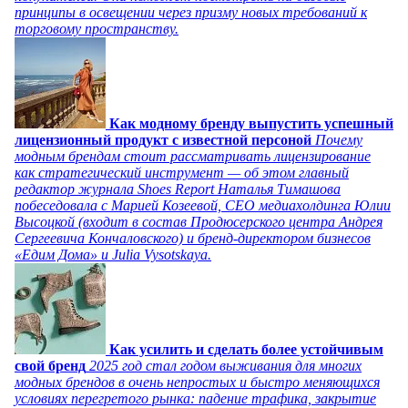
принципы в освещении через призму новых требований к
торговому пространству.
Как модному бренду выпустить успешный
лицензионный продукт с известной персоной
Почему
модным брендам стоит рассматривать лицензирование
как стратегический инструмент — об этом главный
редактор журнала Shoes Report Наталья Тимашова
побеседовала с Марией Козеевой, СЕО медиахолдинга Юлии
Высоцкой (входит в состав Продюсерского центра Андрея
Сергеевича Кончаловского) и бренд-директором бизнесов
«Едим Дома» и Julia Vysotskaya.
Как усилить и сделать более устойчивым
свой бренд
2025 год стал годом выживания для многих
модных брендов в очень непростых и быстро меняющихся
условиях перегретого рынка: падение трафика, закрытие