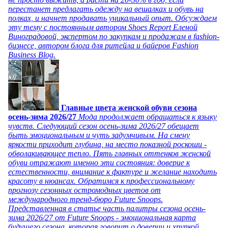
перестанет предлагать одежду на вешалках и обувь на
полках, и начнет продавать уникальный опыт. Обсуждаем
эту тему с постоянным автором Shoes Report Еленой
Виноградовой, экспертом по закупкам и продажам в fashion-
бизнесе, автором блога для ритейла и байеров Fashion
Business Blog.
Главные цвета женской обуви сезона
осень-зима 2026/27
Мода продолжает обращаться к языку
чувств. Следующий сезон осень-зима 2026/27 обещает
быть эмоциональным и чуть задумчивым. На смену
яркости приходит глубина, на место показной роскоши -
обволакивающее тепло. Пять главных оттенков женской
обуви отражают именно эти состояния: доверие к
естественности, внимание к фактуре и желание находить
красоту в нюансах. Обратимся к профессиональному
прогнозу сезонных остромодных цветов от
международного тренд-бюро Future Snoops.
Представленная в статье часть палитры сезона осень-
зима 2026/27 от Future Snoops - эмоциональная карта
будущего сезона, которая говорит о доверии и хрупкой