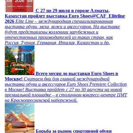
C 27 по 29 июля в городе Алматы,
Казахстан пройдет выставка Euro Shoes@CAF_Eliteline
2026
Elite Line – международная специализированная
выставка обуви, меха, кожи и аксессуаров. На выставке
будут представлены коллекции зарубежных и
отечественных производителей из таких стран, как
Россия, Турция, Германия, Италия, Казахстан и др.
Всего месяц до выставки Euro Shoes в
Москве!
Считаем дни для главной международной
выставки обуви и аксессуаров Euro Shoes Premiere Collection
в Москве! Выставка пройдет с 27 по 30 августа на новой
премиальной площадке – в столичном конгресс-центре ЦМТ
на Краснопресненской набережной.
Борьба за рынок спортивной обуви