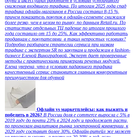
обуви и аксессуарах работает в условиях устойчивого
снижения входящего трафика. По итогам 2025 года спад
трафика офлайн-магазинов в России составил 8-15 %,
причем показатель покупок в офлайн-сегменте снижался
более резко, чем в целом по рынку, по данным Retail.ru. По
статистике отдельных ТЦ падение по итогам прошлого
года составило от 15 до 25%. Как эффективно работать
продавцам с покупателями в таких непростых условиях?
Подробно разбираем стратегии сервиса при низком
трафике с экспертом SR по закупкам и продажам в fashion-
бизнесе Еленой Виноградовой. Эксперт дает проверенные
методы с практическими примерами речевых модулей.
Елена уверена, что в условиях падающего трафика
качественный сервис становится главным конкурентным
преимуществом для обувной
Офлайн vs маркетплейсы: как выжить и
победить в 2026?
В России доля e commerce выросла с 5% в
2019 году до почти 23% в 2024 году и продолжает расти,
по прогнозам аналитиков рынка электронной коммерции, к
2029 году составит более 30%. Офлайн-ритейл же может
не просто выжить, а расти на 20-30% в год, если