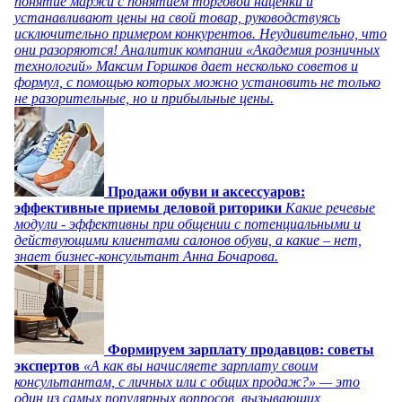
понятие маржи с понятием торговой наценки и
устанавливают цены на свой товар, руководствуясь
исключительно примером конкурентов. Неудивительно, что
они разоряются! Аналитик компании «Академия розничных
технологий» Максим Горшков дает несколько советов и
формул, с помощью которых можно установить не только
не разорительные, но и прибыльные цены.
Продажи обуви и аксессуаров:
эффективные приемы деловой риторики
Какие речевые
модули - эффективны при общении с потенциальными и
действующими клиентами салонов обуви, а какие – нет,
знает бизнес-консультант Анна Бочарова.
Формируем зарплату продавцов: советы
экспертов
«А как вы начисляете зарплату своим
консультантам, с личных или с общих продаж?» — это
один из самых популярных вопросов, вызывающих