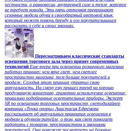
честности, о равновесии, внутренней силе и тепле, которое
не требует повода. Эти пять оттенков превращают
сезонные модели обуви в своеобразный цветовой язык,
который может помочь бренду и его покупательницам
рассказать о себе и своих эмоциях.
Пересматриваем классические стандарты
освещения торгового зала через призму современных
технологий
Еще вчера при освещении розничного магазина
работал принцип: чем ярче свет, чем светлее
пространство магазина, тем больше покупателей и
продаж. Сегодня этот принцип утратил свою
актуальность. На смену ему пришел тренд на хорошо
продуманную концепцию, грамотно используемое освещение,
правильно подобранные осветительные приборы. Эксперт
SR по освещению торговых пространств, светодизайнер
компании «Точка опоры» Анастасия Ефремова
рассказывает об актуальных принципах освещения в
модном и обувном ритейле, о том, как свет помогает
работать с товаром, пространством и эмоциями
покупателей. Она поможет посмотреть на базовые