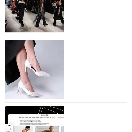
На участие в Московской неделе моды
подано 1047 заявок
На участие в седьмой Московской неделе моды,
которая пройдет в российской столице с 26 сентября
по 1 октября, уже подано 1047 заявок. Примерно
половину из них (494) прислали дизайнеры,
коллекции которых не были представлены в…
07.08.2026
700
BALLINA представит свои новинки на Euro
Shoes
Компания BALLINA Guangzhou Lihuang Footwear