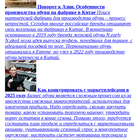
Поворот к Азии. Особенности
производства обуви на фабрике в Китае
Поиск
партнерской фабрики для производства обуви – процесс
непростой. Сегодня многие российские бренды отшивают
свои коллекции на фабриках в Китае. В концепцию
основанного в 2019 году бренда женской обуви N.early
N.aked легла идея выпуска туфель, походящих для танцев, с
идеальной посадкой по ноге. Первоначально обувь
отшивалась в Европе, но уже в 2022 году производство
обуви перенесли в Китай.
Как конкурировать с маркетплейсами в
2025 году
Бизнес обуви является сложным процессом из-за
множества смежных микростратегий, используемых для
извлечения прибыли. Надо определить, сколько закупить
товара, какую установить торговую наценку, утвердить
норму остатков в конце сезона. Помимо этого, требуется
составить план продаж и определиться с маркетинговыми
акциями, учитывающими сезонный спрос и конкурентное
окружение, настроить систему мотивации персонала и