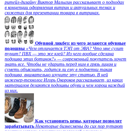
ритейл-дизайну Виктор Малыгин рассказывает о подходах
в концепции оформления витрин и актуальных темах и
сюжетах для презентации товара в витринах.
Обувной ликбез: из чего делаются обувные
подошвы
«Чем отличается ТЭП от ЭВА? Что мне сулит
тунит? ПВХ — это же клей? Из чего вообще сделана
подошва этих ботинок?» — современный покупатель хочет
знать все. Чтобы не ударить перед ним в грязь лицом и
суметь объяснить, годится ли ему в подметки такая
подошва, внимательно изучите эту статью. В ней
инженер-технолог Игорь Окороков рассказывает, из каких
материалов делаются подошвы обуви и чем хорош каждый
из них.
Как установить цены, которые позволят
зарабатывать
Некоторые бизнесмены до сих пор путают