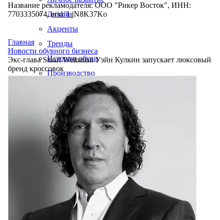
Название рекламодателя: ООО "Рикер Восток", ИНН:
7703335074, erid: LjN8K37Ko
Дизайн
Акценты
Главная
Тренды
Новости обувного бизнеса
Истории обуви
Экс-глава Stuart Weitsman Уэйн Кулкин запускает люксовый
бренд кроссовок
Производство