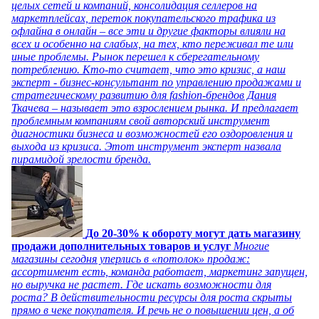
целых сетей и компаний, консолидация селлеров на
маркетплейсах, переток покупательского трафика из
офлайна в онлайн – все эти и другие факторы влияли на
всех и особенно на слабых, на тех, кто переживал те или
иные проблемы. Рынок перешел к сберегательному
потреблению. Кто-то считает, что это кризис, а наш
эксперт - бизнес-консультант по управлению продажами и
стратегическому развитию для fashion-брендов Дания
Ткачева – называет это взрослением рынка. И предлагает
проблемным компаниям свой авторский инструмент
диагностики бизнеса и возможностей его оздоровления и
выхода из кризиса. Этот инструмент эксперт назвала
пирамидой зрелости бренда.
До 20-30% к обороту могут дать магазину
продажи дополнительных товаров и услуг
Многие
магазины сегодня уперлись в «потолок» продаж:
ассортимент есть, команда работает, маркетинг запущен,
но выручка не растет. Где искать возможности для
роста? В действительности ресурсы для роста скрыты
прямо в чеке покупателя. И речь не о повышении цен, а об