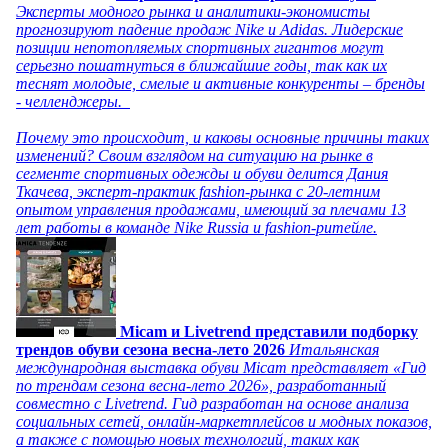
Эксперты модного рынка и аналитики-экономисты
прогнозируют падение продаж Nike и Adidas. Лидерские
позиции непотопляемых спортивных гигантов могут
серьезно пошатнуться в ближайшие годы, так как их
теснят молодые, смелые и активные конкуренты – бренды
- челленджеры.
Почему это происходит, и каковы основные причины таких
изменений? Своим взглядом на ситуацию на рынке в
сегменте спортивных одежды и обуви делится Дания
Ткачева, эксперт-практик fashion-рынка с 20-летним
опытом управления продажами, имеющий за плечами 13
лет работы в команде Nike Russia и fashion-ритейле.
Micam и Livetrend представили подборку
трендов обуви сезона весна-лето 2026
Итальянская
международная выставка обуви Micam представляет «Гид
по трендам сезона весна-лето 2026», разработанный
совместно с Livetrend. Гид разработан на основе анализа
социальных сетей, онлайн-маркетплейсов и модных показов,
а также с помощью новых технологий, таких как