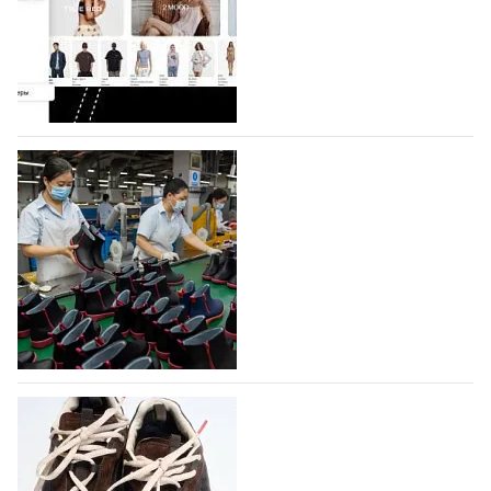
Co., Ltd., основанная в 2011 году и расположенная в
Гуанчжоу, столице моды Китая, является
профессиональной обувной компанией,
объединяющей разработку, производство и…
07.08.2026
560
На платформе Lamoda - новый раздел и
условия продвижения локальных
дизайнерских марок
Российский маркетплейс Lamoda решил обновить
раздел для продажи продукции локальных
дизайнерских марок одежды, обуви и аксессуаров.
Бренды также получат маркетинговую…
06.08.2026
742
Объем мирового производства обуви в
2025 году практически не увеличился
В 2025 году мировое производство обуви