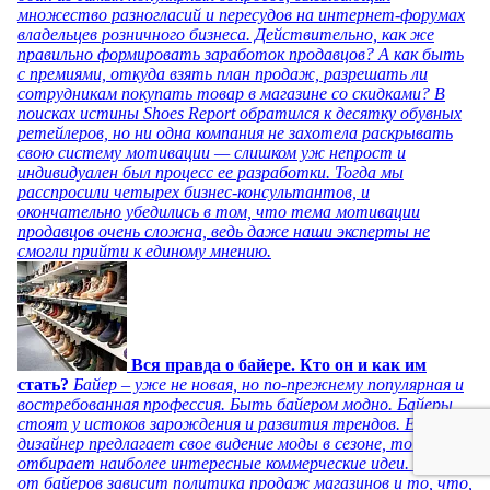
множество разногласий и пересудов на интернет-форумах
владельцев розничного бизнеса. Действительно, как же
правильно формировать заработок продавцов? А как быть
с премиями, откуда взять план продаж, разрешать ли
сотрудникам покупать товар в магазине со скидками? В
поисках истины Shoes Report обратился к десятку обувных
ретейлеров, но ни одна компания не захотела раскрывать
свою систему мотивации — слишком уж непрост и
индивидуален был процесс ее разработки. Тогда мы
расспросили четырех бизнес-консультантов, и
окончательно убедились в том, что тема мотивации
продавцов очень сложна, ведь даже наши эксперты не
смогли прийти к единому мнению.
Вся правда о байере. Кто он и как им
стать?
Байер – уже не новая, но по-прежнему популярная и
востребованная профессия. Быть байером модно. Байеры
стоят у истоков зарождения и развития трендов. Если
дизайнер предлагает свое видение моды в сезоне, то байер
отбирает наиболее интересные коммерческие идеи. Именно
от байеров зависит политика продаж магазинов и то, что,