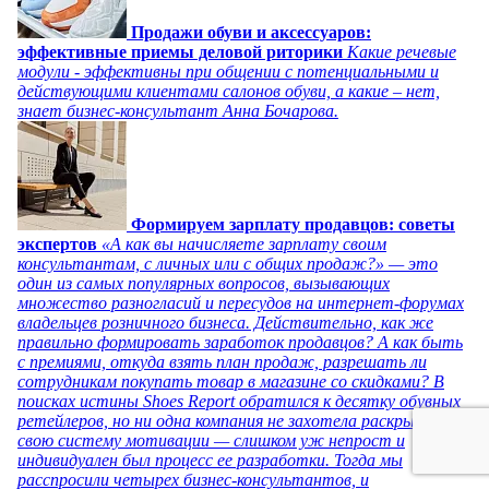
Продажи обуви и аксессуаров:
эффективные приемы деловой риторики
Какие речевые
модули - эффективны при общении с потенциальными и
действующими клиентами салонов обуви, а какие – нет,
знает бизнес-консультант Анна Бочарова.
Формируем зарплату продавцов: советы
экспертов
«А как вы начисляете зарплату своим
консультантам, с личных или с общих продаж?» — это
один из самых популярных вопросов, вызывающих
множество разногласий и пересудов на интернет-форумах
владельцев розничного бизнеса. Действительно, как же
правильно формировать заработок продавцов? А как быть
с премиями, откуда взять план продаж, разрешать ли
сотрудникам покупать товар в магазине со скидками? В
поисках истины Shoes Report обратился к десятку обувных
ретейлеров, но ни одна компания не захотела раскрывать
свою систему мотивации — слишком уж непрост и
индивидуален был процесс ее разработки. Тогда мы
расспросили четырех бизнес-консультантов, и