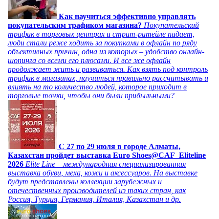
Как научиться эффективно управлять
покупательским трафиком магазина?
Покупательский
трафик в торговых центрах и стрит-ритейле падает,
люди стали реже ходить за покупками в офлайн по ряду
объективных причин, одна из которых – удобство онлайн-
шопинга со всеми его плюсами. И все же офлайн
продолжает жить и развиваться. Как взять под контроль
трафик в магазинах, научиться правильно рассчитывать и
влиять на то количество людей, которое приходит в
торговые точки, чтобы они были прибыльными?
C 27 по 29 июля в городе Алматы,
Казахстан пройдет выставка Euro Shoes@CAF_Eliteline
2026
Elite Line – международная специализированная
выставка обуви, меха, кожи и аксессуаров. На выставке
будут представлены коллекции зарубежных и
отечественных производителей из таких стран, как
Россия, Турция, Германия, Италия, Казахстан и др.