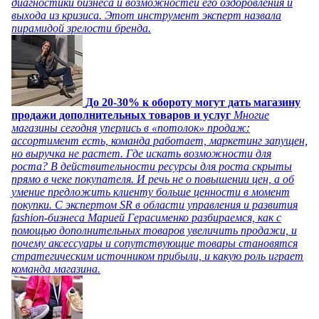
диагностики бизнеса и возможностей его оздоровления и
выхода из кризиса. Этот инструмент эксперт назвала
пирамидой зрелости бренда.
До 20-30% к обороту могут дать магазину
продажи дополнительных товаров и услуг
Многие
магазины сегодня уперлись в «потолок» продаж:
ассортимент есть, команда работает, маркетинг запущен,
но выручка не растет. Где искать возможности для
роста? В действительности ресурсы для роста скрыты
прямо в чеке покупателя. И речь не о повышении цен, а об
умение предложить клиенту больше ценности в момент
покупки. С экспертом SR в области управления и развития
fashion-бизнеса Марией Герасименко разбираемся, как с
помощью дополнительных товаров увеличить продажи, и
почему аксессуары и сопутствующие товары становятся
стратегическим источником прибыли, и какую роль играет
команда магазина.