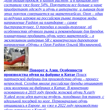
Доля онлайн-продаж в fashion растет, и в прошлом году
составила уже более 54%. Покупатели все больше и чаще
приобретают одежду и обувь в интернете, и львиная доля
этих покупок совершается на маркетплейсах. Ozon – один
из ведущих игроков на российском рынке товаров моды,
направление Fashion на платформе – самое
быстрорастущее. О трендах в онлайн-торговле, об
особенностях обувного рынка и рекомендациях для брендов,
планирующих продавать обувь через маркетплейс – в
эксклюзивном интервью SR с коммерческим директором
направления «Обувь» в Ozon Fashion Ольгой Москвичевой.
Поворот к Азии. Особенности
производства обуви на фабрике в Китае
Поиск
партнерской фабрики для производства обуви – процесс
непростой. Сегодня многие российские бренды отшивают
свои коллекции на фабриках в Китае. В концепцию
основанного в 2019 году бренда женской обуви N.early
N.aked легла идея выпуска туфель, походящих для танцев, с
идеальной посадкой по ноге. Первоначально обувь
отшивалась в Европе, но уже в 2022 году производство
обуви перенесли в Китай.