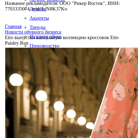
Название рекламодателя: ООО "Рикер Восток", ИНН:
7703335074, erid: LjN8K37Ko
Дизайн
Акценты
Главная
Тренды
Новости обувного бизнеса
Истории обуви
Etro выпустил капсульную коллекцию кроссовок Etro
Paisley Run
Производство