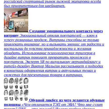
российский спортивный рынок лыжной экипировки всегда
был приоритетным для швейцарцев.
Создание эмоционального контакта через
витрину
Эмоциональный отклик покупателей — ключ к
успеху розничных продаж. Витрины способны не только
привлекать внимание, но и вызывать эмоции: от радости и
ностальгии до чувства принадлежности и желания
обладать. Использование психологических триггеров в
дизайне витрин помогает превратить прохожего в
покупателя. Эксперт SR по визуальному мерчандайзингу и
ритейл-дизайну Виктор Малыгин рассказывает о подходах
в концепции оформления витрин и актуальных темах и
сюжетах для презентации товара в витринах.
Обувной ликбез: из чего делаются обувные
подошвы
«Чем отличается ТЭП от ЭВА? Что мне сулит
тунит? ПВХ — это же клей? Из чего вообще сделана