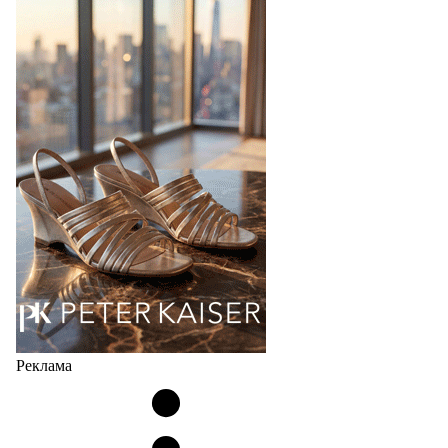
Bubble
Популярный силуэт бренда,1999 года выпуска,
соответствует сегодняшнему тренду на
сникерины (гибридный вариант балеток и
кроссовок обтекаемой формы и с тонкой подошвой).
Но в модели Miu Miu Bubble присутствует еще и…
05.08.2026
2233
Реклама