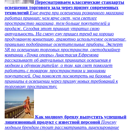
Пересматриваем классические стандарты
освещения торгового зала через призму современных
технологий
Еще вчера при освещении розничного магазина
работал принцип: чем ярче свет, чем светлее
пространство магазина, тем больше покупателей и
продаж. Сегодня этот принцип утратил свою
актуальность. На смену ему пришел тренд на хорошо
продуманную концепцию, грамотно используемое освещение,
правильно подобранные осветительные приборы. Эксперт
SR по освещению торговых пространств, светодизайнер
компании «Точка опоры» Анастасия Ефремова
рассказывает об актуальных принципах освещения в
модном и обувном ритейле, о том, как свет помогает
работать с товаром, пространством и эмоциями
покупателей. Она поможет посмотреть на базовые
принципы в освещении через призму новых требований к
торговому пространству.
Как модному бренду выпустить успешный
лицензионный продукт с известной персоной
Почему
модным брендам стоит рассматривать лицензирование