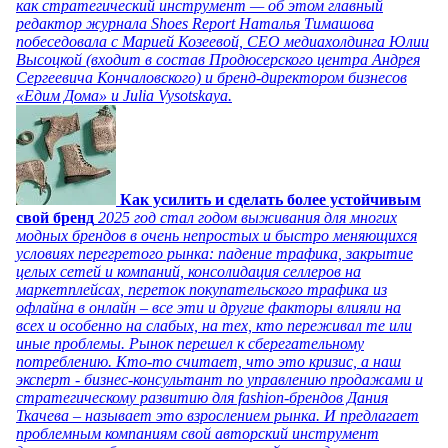
как стратегический инструмент — об этом главный
редактор журнала Shoes Report Наталья Тимашова
побеседовала с Марией Козеевой, СЕО медиахолдинга Юлии
Высоцкой (входит в состав Продюсерского центра Андрея
Сергеевича Кончаловского) и бренд-директором бизнесов
«Едим Дома» и Julia Vysotskaya.
Как усилить и сделать более устойчивым
свой бренд
2025 год стал годом выживания для многих
модных брендов в очень непростых и быстро меняющихся
условиях перегретого рынка: падение трафика, закрытие
целых сетей и компаний, консолидация селлеров на
маркетплейсах, переток покупательского трафика из
офлайна в онлайн – все эти и другие факторы влияли на
всех и особенно на слабых, на тех, кто переживал те или
иные проблемы. Рынок перешел к сберегательному
потреблению. Кто-то считает, что это кризис, а наш
эксперт - бизнес-консультант по управлению продажами и
стратегическому развитию для fashion-брендов Дания
Ткачева – называет это взрослением рынка. И предлагает
проблемным компаниям свой авторский инструмент