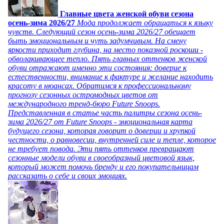
Главные цвета женской обуви сезона
осень-зима 2026/27
Мода продолжает обращаться к языку
чувств. Следующий сезон осень-зима 2026/27 обещает
быть эмоциональным и чуть задумчивым. На смену
яркости приходит глубина, на место показной роскоши -
обволакивающее тепло. Пять главных оттенков женской
обуви отражают именно эти состояния: доверие к
естественности, внимание к фактуре и желание находить
красоту в нюансах. Обратимся к профессиональному
прогнозу сезонных остромодных цветов от
международного тренд-бюро Future Snoops.
Представленная в статье часть палитры сезона осень-
зима 2026/27 от Future Snoops - эмоциональная карта
будущего сезона, которая говорит о доверии и хрупкой
честности, о равновесии, внутренней силе и тепле, которое
не требует повода. Эти пять оттенков превращают
сезонные модели обуви в своеобразный цветовой язык,
который может помочь бренду и его покупательницам
рассказать о себе и своих эмоциях.