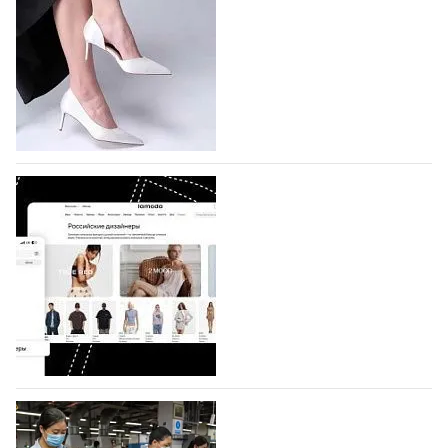
На участие в седьмой Московской неделе моды,
которая пройдет в российской столице с 26 сентября
по 1 октября, уже подано 1047 заявок. Примерно
половину из них (494) прислали дизайнеры,
коллекции которых не были представлены в…
07.08.2026
486
BALLINA представит свои новинки на Euro
Shoes
Компания BALLINA Guangzhou Lihuang Footwear
Co., Ltd., основанная в 2011 году и расположенная в
Гуанчжоу, столице моды Китая, является
профессиональной обувной компанией,
объединяющей разработку, производство и…
07.08.2026
342
На платформе Lamoda - новый раздел и
условия продвижения локальных