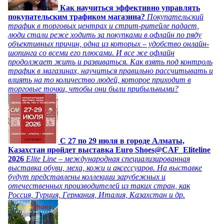
Как научиться эффективно управлять
покупательским трафиком магазина?
Покупательский
трафик в торговых центрах и стрит-ритейле падает,
люди стали реже ходить за покупками в офлайн по ряду
объективных причин, одна из которых – удобство онлайн-
шопинга со всеми его плюсами. И все же офлайн
продолжает жить и развиваться. Как взять под контроль
трафик в магазинах, научиться правильно рассчитывать и
влиять на то количество людей, которое приходит в
торговые точки, чтобы они были прибыльными?
C 27 по 29 июля в городе Алматы,
Казахстан пройдет выставка Euro Shoes@CAF_Eliteline
2026
Elite Line – международная специализированная
выставка обуви, меха, кожи и аксессуаров. На выставке
будут представлены коллекции зарубежных и
отечественных производителей из таких стран, как
Россия, Турция, Германия, Италия, Казахстан и др.