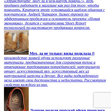
«Здравствуйте, могу ли я чем-нибудь помочь?», ведь
продавец работает в магазине как раз для того, чтобы
помогать. Критикуя этот устоявшийся шаблон общения с
покупателем, Андрей Чиркарев, бизнес-тренер по
эффективным продажам и основатель проекта «Новая
экономика», делится с читателями Shoes Report
технологией по-настоящему продающих вопросов.
Мех, да не только: виды подклада
В
производстве зимней обуви используют различные
материалы, предназначенные для сохранения тепла и
отвечающие требованиям потребителей: натуральную
овчину, искусственный мех, искусственный мех из
натуральной шерсти и другие. Все виды подкладочного
меха имеют свои достоинства и недостатки. Рассмотрим
свойства каждого из них.
Лучшие модели чешской обуви прошлого