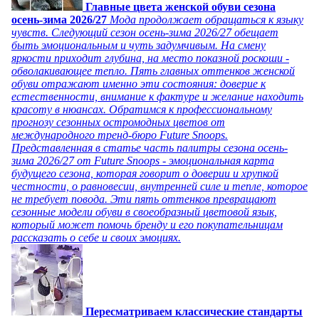
Главные цвета женской обуви сезона
осень-зима 2026/27
Мода продолжает обращаться к языку
чувств. Следующий сезон осень-зима 2026/27 обещает
быть эмоциональным и чуть задумчивым. На смену
яркости приходит глубина, на место показной роскоши -
обволакивающее тепло. Пять главных оттенков женской
обуви отражают именно эти состояния: доверие к
естественности, внимание к фактуре и желание находить
красоту в нюансах. Обратимся к профессиональному
прогнозу сезонных остромодных цветов от
международного тренд-бюро Future Snoops.
Представленная в статье часть палитры сезона осень-
зима 2026/27 от Future Snoops - эмоциональная карта
будущего сезона, которая говорит о доверии и хрупкой
честности, о равновесии, внутренней силе и тепле, которое
не требует повода. Эти пять оттенков превращают
сезонные модели обуви в своеобразный цветовой язык,
который может помочь бренду и его покупательницам
рассказать о себе и своих эмоциях.
Пересматриваем классические стандарты