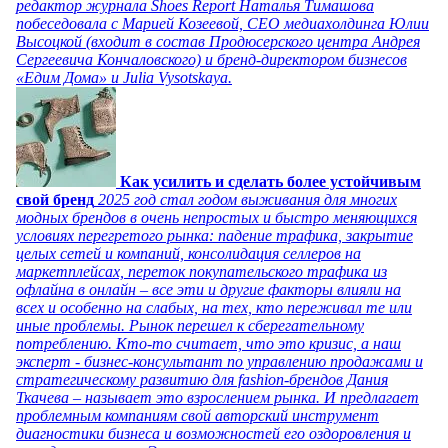
редактор журнала Shoes Report Наталья Тимашова
побеседовала с Марией Козеевой, СЕО медиахолдинга Юлии
Высоцкой (входит в состав Продюсерского центра Андрея
Сергеевича Кончаловского) и бренд-директором бизнесов
«Едим Дома» и Julia Vysotskaya.
Как усилить и сделать более устойчивым
свой бренд
2025 год стал годом выживания для многих
модных брендов в очень непростых и быстро меняющихся
условиях перегретого рынка: падение трафика, закрытие
целых сетей и компаний, консолидация селлеров на
маркетплейсах, переток покупательского трафика из
офлайна в онлайн – все эти и другие факторы влияли на
всех и особенно на слабых, на тех, кто переживал те или
иные проблемы. Рынок перешел к сберегательному
потреблению. Кто-то считает, что это кризис, а наш
эксперт - бизнес-консультант по управлению продажами и
стратегическому развитию для fashion-брендов Дания
Ткачева – называет это взрослением рынка. И предлагает
проблемным компаниям свой авторский инструмент
диагностики бизнеса и возможностей его оздоровления и