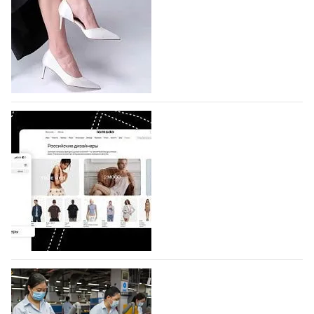
На участие в седьмой Московской неделе моды,
которая пройдет в российской столице с 26 сентября
по 1 октября, уже подано 1047 заявок. Примерно
половину из них (494) прислали дизайнеры,
коллекции которых не были представлены в…
07.08.2026
497
BALLINA представит свои новинки на Euro
Shoes
Компания BALLINA Guangzhou Lihuang Footwear
Co., Ltd., основанная в 2011 году и расположенная в
Гуанчжоу, столице моды Китая, является
профессиональной обувной компанией,
объединяющей разработку, производство и…
07.08.2026
354
На платформе Lamoda - новый раздел и
условия продвижения локальных