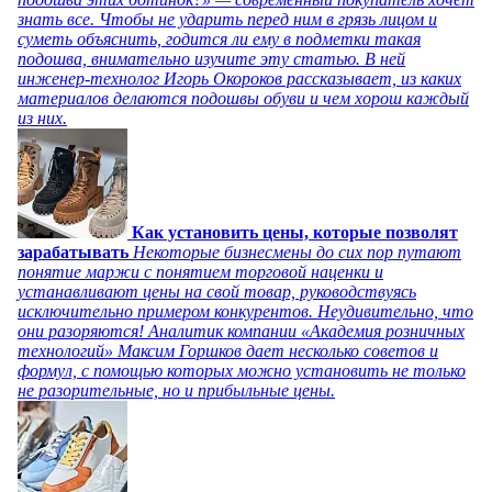
знать все. Чтобы не ударить перед ним в грязь лицом и
суметь объяснить, годится ли ему в подметки такая
подошва, внимательно изучите эту статью. В ней
инженер-технолог Игорь Окороков рассказывает, из каких
материалов делаются подошвы обуви и чем хорош каждый
из них.
Как установить цены, которые позволят
зарабатывать
Некоторые бизнесмены до сих пор путают
понятие маржи с понятием торговой наценки и
устанавливают цены на свой товар, руководствуясь
исключительно примером конкурентов. Неудивительно, что
они разоряются! Аналитик компании «Академия розничных
технологий» Максим Горшков дает несколько советов и
формул, с помощью которых можно установить не только
не разорительные, но и прибыльные цены.