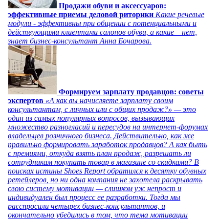
Продажи обуви и аксессуаров:
эффективные приемы деловой риторики
Какие речевые
модули - эффективны при общении с потенциальными и
действующими клиентами салонов обуви, а какие – нет,
знает бизнес-консультант Анна Бочарова.
Формируем зарплату продавцов: советы
экспертов
«А как вы начисляете зарплату своим
консультантам, с личных или с общих продаж?» — это
один из самых популярных вопросов, вызывающих
множество разногласий и пересудов на интернет-форумах
владельцев розничного бизнеса. Действительно, как же
правильно формировать заработок продавцов? А как быть
с премиями, откуда взять план продаж, разрешать ли
сотрудникам покупать товар в магазине со скидками? В
поисках истины Shoes Report обратился к десятку обувных
ретейлеров, но ни одна компания не захотела раскрывать
свою систему мотивации — слишком уж непрост и
индивидуален был процесс ее разработки. Тогда мы
расспросили четырех бизнес-консультантов, и
окончательно убедились в том, что тема мотивации