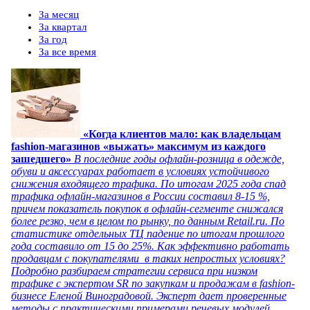
За месяц
За квартал
За год
За все время
«Когда клиентов мало: как владельцам
fashion-магазинов «выжать» максимум из каждого
зашедшего»
В последние годы офлайн-розница в одежде,
обуви и аксессуарах работает в условиях устойчивого
снижения входящего трафика. По итогам 2025 года спад
трафика офлайн-магазинов в России составил 8-15 %,
причем показатель покупок в офлайн-сегменте снижался
более резко, чем в целом по рынку, по данным Retail.ru. По
статистике отдельных ТЦ падение по итогам прошлого
года составило от 15 до 25%. Как эффективно работать
продавцам с покупателями в таких непростых условиях?
Подробно разбираем стратегии сервиса при низком
трафике с экспертом SR по закупкам и продажам в fashion-
бизнесе Еленой Виноградовой. Эксперт дает проверенные
методы с практическими примерами речевых модулей.