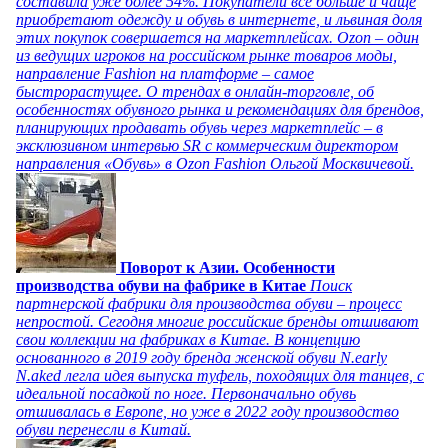
составила уже более 54%. Покупатели все больше и чаще
приобретают одежду и обувь в интернете, и львиная доля
этих покупок совершается на маркетплейсах. Ozon – один
из ведущих игроков на российском рынке товаров моды,
направление Fashion на платформе – самое
быстрорастущее. О трендах в онлайн-торговле, об
особенностях обувного рынка и рекомендациях для брендов,
планирующих продавать обувь через маркетплейс – в
эксклюзивном интервью SR с коммерческим директором
направления «Обувь» в Ozon Fashion Ольгой Москвичевой.
Поворот к Азии. Особенности
производства обуви на фабрике в Китае
Поиск
партнерской фабрики для производства обуви – процесс
непростой. Сегодня многие российские бренды отшивают
свои коллекции на фабриках в Китае. В концепцию
основанного в 2019 году бренда женской обуви N.early
N.aked легла идея выпуска туфель, походящих для танцев, с
идеальной посадкой по ноге. Первоначально обувь
отшивалась в Европе, но уже в 2022 году производство
обуви перенесли в Китай.