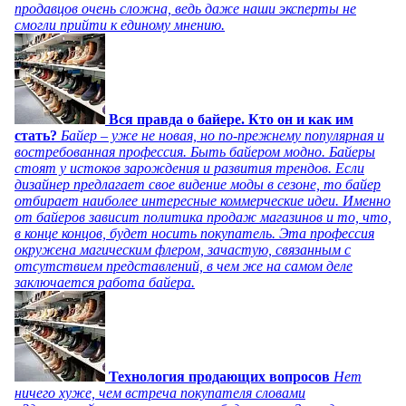
продавцов очень сложна, ведь даже наши эксперты не
смогли прийти к единому мнению.
Вся правда о байере. Кто он и как им
стать?
Байер – уже не новая, но по-прежнему популярная и
востребованная профессия. Быть байером модно. Байеры
стоят у истоков зарождения и развития трендов. Если
дизайнер предлагает свое видение моды в сезоне, то байер
отбирает наиболее интересные коммерческие идеи. Именно
от байеров зависит политика продаж магазинов и то, что,
в конце концов, будет носить покупатель. Эта профессия
окружена магическим флером, зачастую, связанным с
отсутствием представлений, в чем же на самом деле
заключается работа байера.
Технология продающих вопросов
Нет
ничего хуже, чем встреча покупателя словами