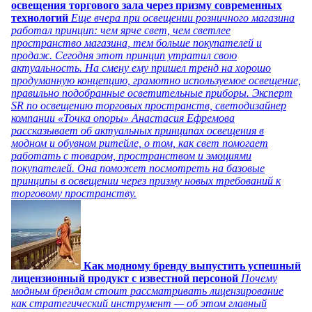
освещения торгового зала через призму современных
технологий
Еще вчера при освещении розничного магазина
работал принцип: чем ярче свет, чем светлее
пространство магазина, тем больше покупателей и
продаж. Сегодня этот принцип утратил свою
актуальность. На смену ему пришел тренд на хорошо
продуманную концепцию, грамотно используемое освещение,
правильно подобранные осветительные приборы. Эксперт
SR по освещению торговых пространств, светодизайнер
компании «Точка опоры» Анастасия Ефремова
рассказывает об актуальных принципах освещения в
модном и обувном ритейле, о том, как свет помогает
работать с товаром, пространством и эмоциями
покупателей. Она поможет посмотреть на базовые
принципы в освещении через призму новых требований к
торговому пространству.
Как модному бренду выпустить успешный
лицензионный продукт с известной персоной
Почему
модным брендам стоит рассматривать лицензирование
как стратегический инструмент — об этом главный