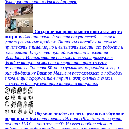
был приоритетным для швейцарцев.
Создание эмоционального контакта через
витрину
Эмоциональный отклик покупателей — ключ к
успеху розничных продаж. Витрины способны не только
привлекать внимание, но и вызывать эмоции: от радости и
ностальгии до чувства принадлежности и желания
обладать. Использование психологических триггеров в
дизайне витрин помогает превратить прохожего в
покупателя. Эксперт SR по визуальному мерчандайзингу и
ритейл-дизайну Виктор Малыгин рассказывает о подходах
в концепции оформления витрин и актуальных темах и
сюжетах для презентации товара в витринах.
Обувной ликбез: из чего делаются обувные
подошвы
«Чем отличается ТЭП от ЭВА? Что мне сулит
тунит? ПВХ — это же клей? Из чего вообще сделана
подошва этих ботинок?» — современный покупатель хочет