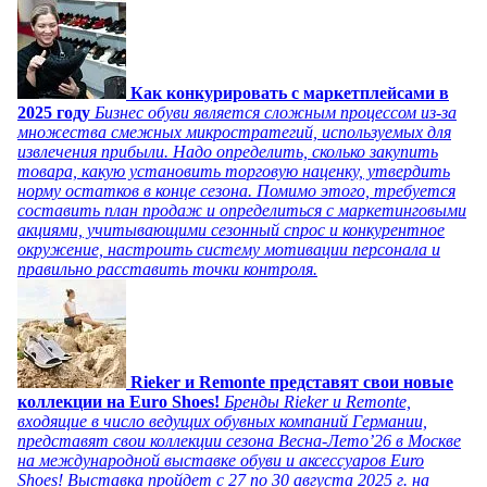
Как конкурировать с маркетплейсами в
2025 году
Бизнес обуви является сложным процессом из-за
множества смежных микростратегий, используемых для
извлечения прибыли. Надо определить, сколько закупить
товара, какую установить торговую наценку, утвердить
норму остатков в конце сезона. Помимо этого, требуется
составить план продаж и определиться с маркетинговыми
акциями, учитывающими сезонный спрос и конкурентное
окружение, настроить систему мотивации персонала и
правильно расставить точки контроля.
Rieker и Remonte представят свои новые
коллекции на Euro Shoes!
Бренды Rieker и Remonte,
входящие в число ведущих обувных компаний Германии,
представят свои коллекции сезона Весна-Лето’26 в Москве
на международной выставке обуви и аксессуаров Euro
Shoes! Выставка пройдет c 27 по 30 августа 2025 г. на