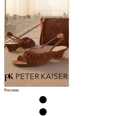
Bubble
Популярный силуэт бренда,1999 года выпуска,
соответствует сегодняшнему тренду на
сникерины (гибридный вариант балеток и
кроссовок обтекаемой формы и с тонкой подошвой).
Но в модели Miu Miu Bubble присутствует еще и…
05.08.2026
2270
Реклама