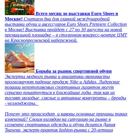
Всего месяц до выставки Euro Shoes в
Москве!
Считаем дни для главной международной
выставки обуви и аксессуаров Euro Shoes Premiere Collection
в Москве! Выставка пройдет с 27 по 30 августа на новой
премиальной площадке – в столичном конгресс-центре ЦМТ
на Краснопресненской набережной.
Борьба за рынок спортивной обуви
Эксперты модного рынка и аналитики-экономисты
прогнозируют падение продаж Nike и Adidas. Лидерские
позиции непотопляемых спортивных гигантов могут
серьезно пошатнуться в ближайшие годы, так как их
теснят молодые, смелые и активные конкуренты – бренды
- челленджеры.
Почему это происходит, и каковы основные причины таких
изменений? Своим взглядом на ситуацию на рынке в
сегменте спортивных одежды и обуви делится Дания
Ткачева, эксперт-практик fashion-рынка с 20-летним