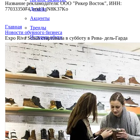
Название рекламодателя: ООО "Рикер Восток", ИНН:
7703335074, erid: LjN8K37Ko
Дизайн
Акценты
Главная
Тренды
Новости обувного бизнеса
Истории обуви
Expo Riva Schuh стартовала в субботу в Рива- дель-Гарда
Производство