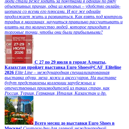
люди стали реже ходить за покупками в офлайн по ряду
объективных причин, одна из которых – удобство онлайн-
шопинга со всеми его плюсами. И все же офлайн
продолжает жить и развиваться. Как взять под контроль
трафик в магазинах, научиться правильно рассчитывать и
влиять на то количество людей, которое приходит в
торговые точки, чтобы они были прибыльными?
C 27 по 29 июля в городе Алматы,
Казахстан пройдет выставка Euro Shoes@CAF_Eliteline
2026
Elite Line – международная специализированная
выставка обуви, меха, кожи и аксессуаров. На выставке
будут представлены коллекции зарубежных и
отечественных производителей из таких стран, как
Россия, Турция, Германия, Италия, Казахстан и др.
Всего месяц до выставки Euro Shoes в
Москве!
Считаем дни для главной международной