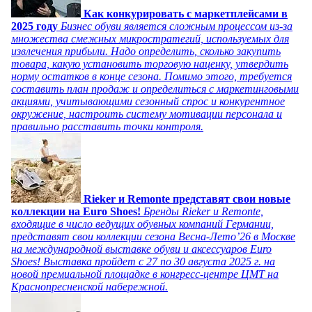
Как конкурировать с маркетплейсами в
2025 году
Бизнес обуви является сложным процессом из-за
множества смежных микростратегий, используемых для
извлечения прибыли. Надо определить, сколько закупить
товара, какую установить торговую наценку, утвердить
норму остатков в конце сезона. Помимо этого, требуется
составить план продаж и определиться с маркетинговыми
акциями, учитывающими сезонный спрос и конкурентное
окружение, настроить систему мотивации персонала и
правильно расставить точки контроля.
Rieker и Remonte представят свои новые
коллекции на Euro Shoes!
Бренды Rieker и Remonte,
входящие в число ведущих обувных компаний Германии,
представят свои коллекции сезона Весна-Лето’26 в Москве
на международной выставке обуви и аксессуаров Euro
Shoes! Выставка пройдет c 27 по 30 августа 2025 г. на
новой премиальной площадке в конгресс-центре ЦМТ на
Краснопресненской набережной.