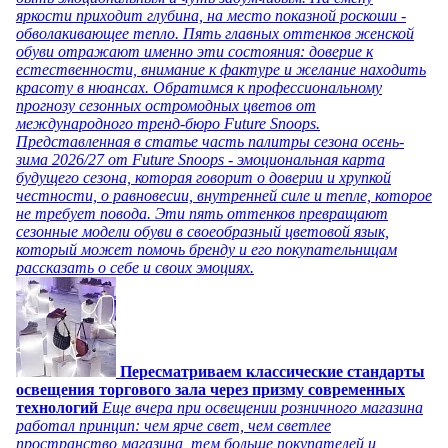
яркости приходит глубина, на место показной роскоши -
обволакивающее тепло. Пять главных оттенков женской
обуви отражают именно эти состояния: доверие к
естественности, внимание к фактуре и желание находить
красоту в нюансах. Обратимся к профессиональному
прогнозу сезонных остромодных цветов от
международного тренд-бюро Future Snoops.
Представленная в статье часть палитры сезона осень-
зима 2026/27 от Future Snoops - эмоциональная карта
будущего сезона, которая говорит о доверии и хрупкой
честности, о равновесии, внутренней силе и тепле, которое
не требует повода. Эти пять оттенков превращают
сезонные модели обуви в своеобразный цветовой язык,
который может помочь бренду и его покупательницам
рассказать о себе и своих эмоциях.
Пересматриваем классические стандарты
освещения торгового зала через призму современных
технологий
Еще вчера при освещении розничного магазина
работал принцип: чем ярче свет, чем светлее
пространство магазина, тем больше покупателей и