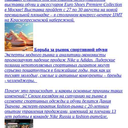
выставки обуви и аксессуаров Euro Shoes Premiere Collection
в Москве! Выставка пройдет с 27 по 30 августа на новой
премиальной площадке – в столичном конгресс-центре ЦМТ
на Краснопресненской набережной.
Борьба за рынок спортивной обуви
Эксперты модного рынка и аналитики-экономисты
прогнозируют падение продаж Nike и Adidas. Лидерские
позиции непотопляемых спортивных гигантов могут
серьезно пошатнуться в ближайшие годы, так как их
теснят молодые, смелые и активные конкуренты – бренды
- челленджеры.
Почему это происходит, и каковы основные причины таких
изменений? Своим взглядом на ситуацию на рынке в
сегменте спортивных одежды и обуви делится Дания
Ткачева, эксперт-практик fashion-рынка с 20-летним
опытом управления продажами, имеющий за плечами 13
лет работы в команде Nike Russia и fashion-ритейле.