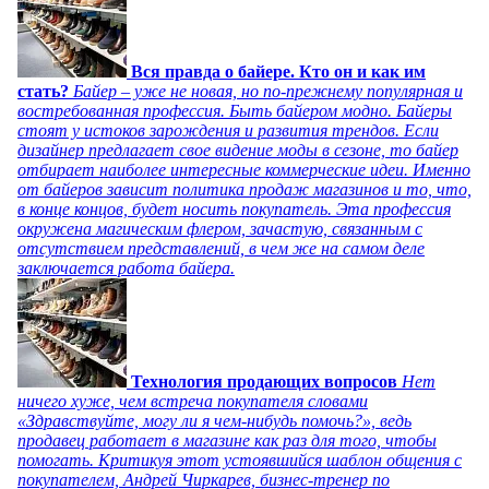
Вся правда о байере. Кто он и как им
стать?
Байер – уже не новая, но по-прежнему популярная и
востребованная профессия. Быть байером модно. Байеры
стоят у истоков зарождения и развития трендов. Если
дизайнер предлагает свое видение моды в сезоне, то байер
отбирает наиболее интересные коммерческие идеи. Именно
от байеров зависит политика продаж магазинов и то, что,
в конце концов, будет носить покупатель. Эта профессия
окружена магическим флером, зачастую, связанным с
отсутствием представлений, в чем же на самом деле
заключается работа байера.
Технология продающих вопросов
Нет
ничего хуже, чем встреча покупателя словами
«Здравствуйте, могу ли я чем-нибудь помочь?», ведь
продавец работает в магазине как раз для того, чтобы
помогать. Критикуя этот устоявшийся шаблон общения с
покупателем, Андрей Чиркарев, бизнес-тренер по