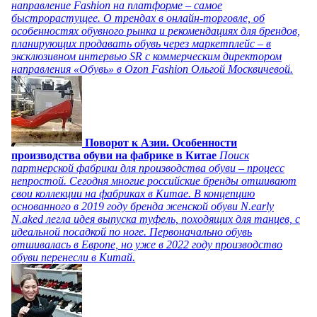
направление Fashion на платформе – самое
быстрорастущее. О трендах в онлайн-торговле, об
особенностях обувного рынка и рекомендациях для брендов,
планирующих продавать обувь через маркетплейс – в
эксклюзивном интервью SR с коммерческим директором
направления «Обувь» в Ozon Fashion Ольгой Москвичевой.
Поворот к Азии. Особенности
производства обуви на фабрике в Китае
Поиск
партнерской фабрики для производства обуви – процесс
непростой. Сегодня многие российские бренды отшивают
свои коллекции на фабриках в Китае. В концепцию
основанного в 2019 году бренда женской обуви N.early
N.aked легла идея выпуска туфель, походящих для танцев, с
идеальной посадкой по ноге. Первоначально обувь
отшивалась в Европе, но уже в 2022 году производство
обуви перенесли в Китай.