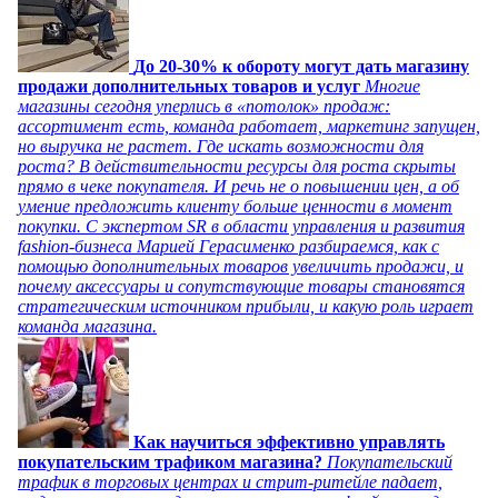
До 20-30% к обороту могут дать магазину
продажи дополнительных товаров и услуг
Многие
магазины сегодня уперлись в «потолок» продаж:
ассортимент есть, команда работает, маркетинг запущен,
но выручка не растет. Где искать возможности для
роста? В действительности ресурсы для роста скрыты
прямо в чеке покупателя. И речь не о повышении цен, а об
умение предложить клиенту больше ценности в момент
покупки. С экспертом SR в области управления и развития
fashion-бизнеса Марией Герасименко разбираемся, как с
помощью дополнительных товаров увеличить продажи, и
почему аксессуары и сопутствующие товары становятся
стратегическим источником прибыли, и какую роль играет
команда магазина.
Как научиться эффективно управлять
покупательским трафиком магазина?
Покупательский
трафик в торговых центрах и стрит-ритейле падает,