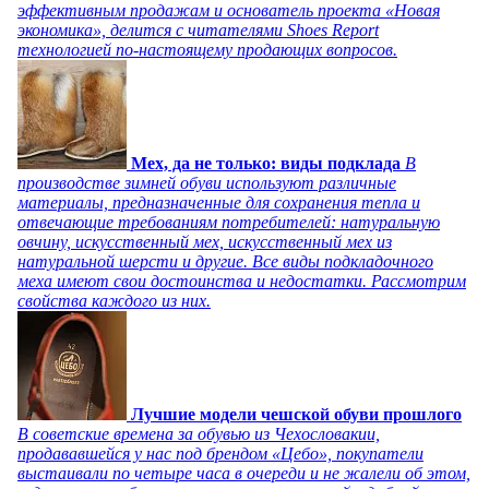
эффективным продажам и основатель проекта «Новая
экономика», делится с читателями Shoes Report
технологией по-настоящему продающих вопросов.
Мех, да не только: виды подклада
В
производстве зимней обуви используют различные
материалы, предназначенные для сохранения тепла и
отвечающие требованиям потребителей: натуральную
овчину, искусственный мех, искусственный мех из
натуральной шерсти и другие. Все виды подкладочного
меха имеют свои достоинства и недостатки. Рассмотрим
свойства каждого из них.
Лучшие модели чешской обуви прошлого
В советские времена за обувью из Чехословакии,
продававшейся у нас под брендом «Цебо», покупатели
выстаивали по четыре часа в очереди и не жалели об этом,