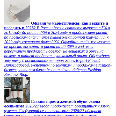
Офлайн vs маркетплейсы: как выжить и
победить в 2026?
В России доля e commerce выросла с 5% в
2019 году до почти 23% в 2024 году и продолжает расти,
по прогнозам аналитиков рынка электронной коммерции, к
2029 году составит более 30%. Офлайн-ритейл же может
не просто выжить, а расти на 20-30% в год, если
перестанет предлагать одежду на вешалках и обувь на
полках, и начнет продавать уникальный опыт. Обсуждаем
эту тему с постоянным автором Shoes Report Еленой
Виноградовой, экспертом по закупкам и продажам в fashion-
бизнесе, автором блога для ритейла и байеров Fashion
Business Blog.
Главные цвета женской обуви сезона
осень-зима 2026/27
Мода продолжает обращаться к языку
чувств. Следующий сезон осень-зима 2026/27 обещает
быть эмоциональным и чуть задумчивым. На смену