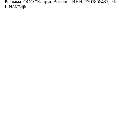
Реклама: ООО "Каприс Восток", ИНН: 7705856435, erid:
LjN8K34jk