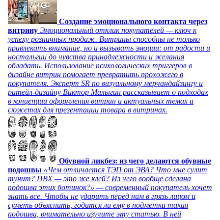
Создание эмоционального контакта через
витрину
Эмоциональный отклик покупателей — ключ к
успеху розничных продаж. Витрины способны не только
привлекать внимание, но и вызывать эмоции: от радости и
ностальгии до чувства принадлежности и желания
обладать. Использование психологических триггеров в
дизайне витрин помогает превратить прохожего в
покупателя. Эксперт SR по визуальному мерчандайзингу и
ритейл-дизайну Виктор Малыгин рассказывает о подходах
в концепции оформления витрин и актуальных темах и
сюжетах для презентации товара в витринах.
Обувной ликбез: из чего делаются обувные
подошвы
«Чем отличается ТЭП от ЭВА? Что мне сулит
тунит? ПВХ — это же клей? Из чего вообще сделана
подошва этих ботинок?» — современный покупатель хочет
знать все. Чтобы не ударить перед ним в грязь лицом и
суметь объяснить, годится ли ему в подметки такая
подошва, внимательно изучите эту статью. В ней