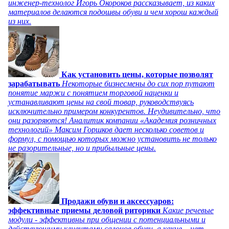
инженер-технолог Игорь Окороков рассказывает, из каких
материалов делаются подошвы обуви и чем хорош каждый
из них.
Как установить цены, которые позволят
зарабатывать
Некоторые бизнесмены до сих пор путают
понятие маржи с понятием торговой наценки и
устанавливают цены на свой товар, руководствуясь
исключительно примером конкурентов. Неудивительно, что
они разоряются! Аналитик компании «Академия розничных
технологий» Максим Горшков дает несколько советов и
формул, с помощью которых можно установить не только
не разорительные, но и прибыльные цены.
Продажи обуви и аксессуаров:
эффективные приемы деловой риторики
Какие речевые
модули - эффективны при общении с потенциальными и
действующими клиентами салонов обуви, а какие – нет,