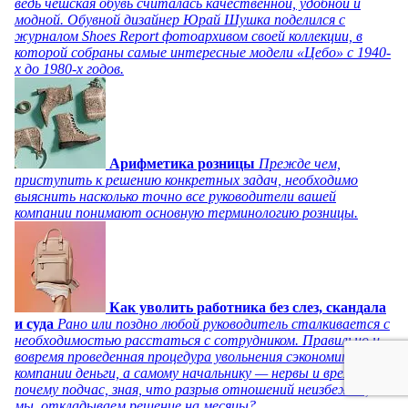
ведь чешская обувь считалась качественной, удобной и
модной. Обувной дизайнер Юрай Шушка поделился с
журналом Shoes Report фотоархивом своей коллекции, в
которой собраны самые интересные модели «Цебо» с 1940-
х до 1980-х годов.
Арифметика розницы
Прежде чем,
приступить к решению конкретных задач, необходимо
выяснить насколько точно все руководители вашей
компании понимают основную терминологию розницы.
Как уволить работника без слез, скандала
и суда
Рано или поздно любой руководитель сталкивается с
необходимостью расстаться с сотрудником. Правильно и
вовремя проведенная процедура увольнения сэкономит
компании деньги, а самому начальнику — нервы и время. Но
почему подчас, зная, что разрыв отношений неизбежен,
мы откладываем решение на месяцы?