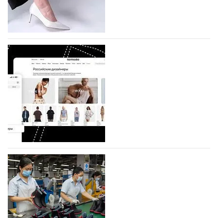
по 1 октября, уже подано 1047 заявок. Примерно
половину из них (494) прислали дизайнеры,
коллекции которых не были представлены в…
07.08.2026
578
BALLINA представит свои новинки на Euro
Shoes
Компания BALLINA Guangzhou Lihuang Footwear
Co., Ltd., основанная в 2011 году и расположенная в
Гуанчжоу, столице моды Китая, является
профессиональной обувной компанией,
объединяющей разработку, производство и…
07.08.2026
433
На платформе Lamoda - новый раздел и
условия продвижения локальных
дизайнерских марок
Российский маркетплейс Lamoda решил обновить