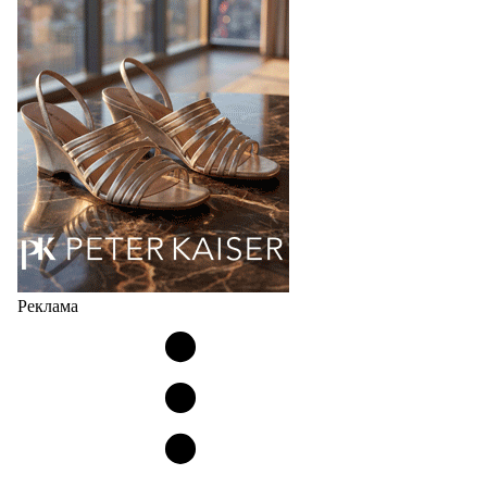
соответствует сегодняшнему тренду на
сникерины (гибридный вариант балеток и
кроссовок обтекаемой формы и с тонкой подошвой).
Но в модели Miu Miu Bubble присутствует еще и…
05.08.2026
2657
Реклама