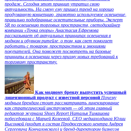
продаж. Сегодня этот принцип утратил свою
актуальность. На смену ему пришел тренд на хорошо
продуманную концепцию, грамотно используемое освещение,
правильно подобранные осветительные приборы. Эксперт
SR по освещению торговых пространств, светодизайнер
компании «Точка опоры» Анастасия Ефремова
рассказывает об актуальных принципах освещения в
модном и обувном ритейле, о том, как свет помогает
работать с товаром, пространством и эмоциями
покупателей. Она поможет посмотреть на базовые
принципы в освещении через призму новых требований к
торговому пространству.
Как модному бренду выпустить успешный
лицензионный продукт с известной персоной
Почему
модным брендам стоит рассматривать лицензирование
как стратегический инструмент — об этом главный
редактор журнала Shoes Report Наталья Тимашова
побеседовала с Марией Козеевой, СЕО медиахолдинга Юлии
Высоцкой (входит в состав Продюсерского центра Андрея
Сергеевича Кончаловского) и бренд-директором бизнесов