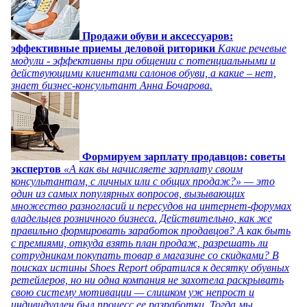
Продажи обуви и аксессуаров:
эффективные приемы деловой риторики
Какие речевые
модули - эффективны при общении с потенциальными и
действующими клиентами салонов обуви, а какие – нет,
знает бизнес-консультант Анна Бочарова.
Формируем зарплату продавцов: советы
экспертов
«А как вы начисляете зарплату своим
консультантам, с личных или с общих продаж?» — это
один из самых популярных вопросов, вызывающих
множество разногласий и пересудов на интернет-форумах
владельцев розничного бизнеса. Действительно, как же
правильно формировать заработок продавцов? А как быть
с премиями, откуда взять план продаж, разрешать ли
сотрудникам покупать товар в магазине со скидками? В
поисках истины Shoes Report обратился к десятку обувных
ретейлеров, но ни одна компания не захотела раскрывать
свою систему мотивации — слишком уж непрост и
индивидуален был процесс ее разработки. Тогда мы