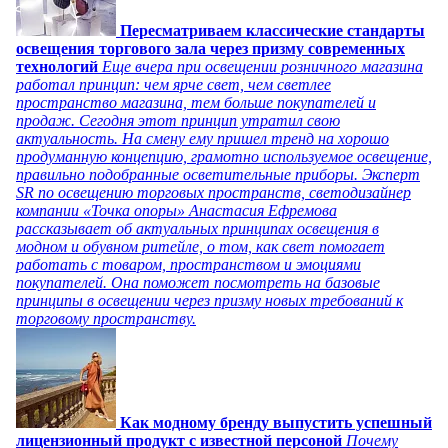
Пересматриваем классические стандарты
освещения торгового зала через призму современных
технологий
Еще вчера при освещении розничного магазина
работал принцип: чем ярче свет, чем светлее
пространство магазина, тем больше покупателей и
продаж. Сегодня этот принцип утратил свою
актуальность. На смену ему пришел тренд на хорошо
продуманную концепцию, грамотно используемое освещение,
правильно подобранные осветительные приборы. Эксперт
SR по освещению торговых пространств, светодизайнер
компании «Точка опоры» Анастасия Ефремова
рассказывает об актуальных принципах освещения в
модном и обувном ритейле, о том, как свет помогает
работать с товаром, пространством и эмоциями
покупателей. Она поможет посмотреть на базовые
принципы в освещении через призму новых требований к
торговому пространству.
Как модному бренду выпустить успешный
лицензионный продукт с известной персоной
Почему