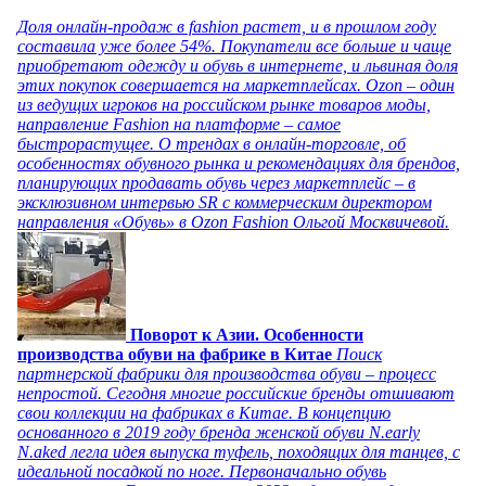
Доля онлайн-продаж в fashion растет, и в прошлом году
составила уже более 54%. Покупатели все больше и чаще
приобретают одежду и обувь в интернете, и львиная доля
этих покупок совершается на маркетплейсах. Ozon – один
из ведущих игроков на российском рынке товаров моды,
направление Fashion на платформе – самое
быстрорастущее. О трендах в онлайн-торговле, об
особенностях обувного рынка и рекомендациях для брендов,
планирующих продавать обувь через маркетплейс – в
эксклюзивном интервью SR с коммерческим директором
направления «Обувь» в Ozon Fashion Ольгой Москвичевой.
Поворот к Азии. Особенности
производства обуви на фабрике в Китае
Поиск
партнерской фабрики для производства обуви – процесс
непростой. Сегодня многие российские бренды отшивают
свои коллекции на фабриках в Китае. В концепцию
основанного в 2019 году бренда женской обуви N.early
N.aked легла идея выпуска туфель, походящих для танцев, с
идеальной посадкой по ноге. Первоначально обувь