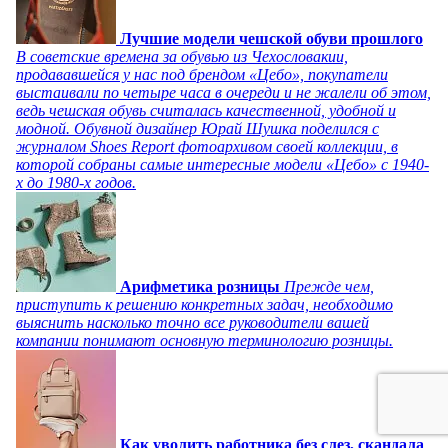
Лучшие модели чешской обуви прошлого
В советские времена за обувью из Чехословакии,
продававшейся у нас под брендом «Цебо», покупатели
выстаивали по четыре часа в очереди и не жалели об этом,
ведь чешская обувь считалась качественной, удобной и
модной. Обувной дизайнер Юрай Шушка поделился с
журналом Shoes Report фотоархивом своей коллекции, в
которой собраны самые интересные модели «Цебо» с 1940-
х до 1980-х годов.
Арифметика розницы
Прежде чем,
приступить к решению конкретных задач, необходимо
выяснить насколько точно все руководители вашей
компании понимают основную терминологию розницы.
Как уволить работника без слез, скандала