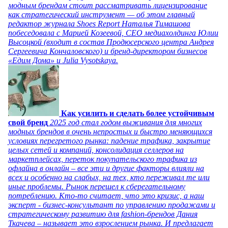
модным брендам стоит рассматривать лицензирование
как стратегический инструмент — об этом главный
редактор журнала Shoes Report Наталья Тимашова
побеседовала с Марией Козеевой, СЕО медиахолдинга Юлии
Высоцкой (входит в состав Продюсерского центра Андрея
Сергеевича Кончаловского) и бренд-директором бизнесов
«Едим Дома» и Julia Vysotskaya.
Как усилить и сделать более устойчивым
свой бренд
2025 год стал годом выживания для многих
модных брендов в очень непростых и быстро меняющихся
условиях перегретого рынка: падение трафика, закрытие
целых сетей и компаний, консолидация селлеров на
маркетплейсах, переток покупательского трафика из
офлайна в онлайн – все эти и другие факторы влияли на
всех и особенно на слабых, на тех, кто переживал те или
иные проблемы. Рынок перешел к сберегательному
потреблению. Кто-то считает, что это кризис, а наш
эксперт - бизнес-консультант по управлению продажами и
стратегическому развитию для fashion-брендов Дания
Ткачева – называет это взрослением рынка. И предлагает