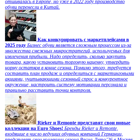
отшивалась в Европе, но уже в 2022 году производство
обуви перенесли в Китай.
Как конкурировать с маркетплейсами в
2025 году
Бизнес обуви является сложным процессом из-за
множества смежных микростратегий, используемых для
извлечения прибыли. Надо определить, сколько закупить
товара, какую установить торговую наценку, утвердить
норму остатков в конце сезона. Помимо этого, требуется
составить план продаж и определиться с маркетинговыми
акциями, учитывающими сезонный спрос и конкурентное
окружение, настроить систему мотивации персонала и
правильно расставить точки контроля.
Rieker и Remonte представят свои новые
коллекции на Euro Shoes!
Бренды Rieker и Remonte,
входящие в число ведущих обувных компаний Германии,
представят свои коллекции сезона Весна-Лето’26 в Москве