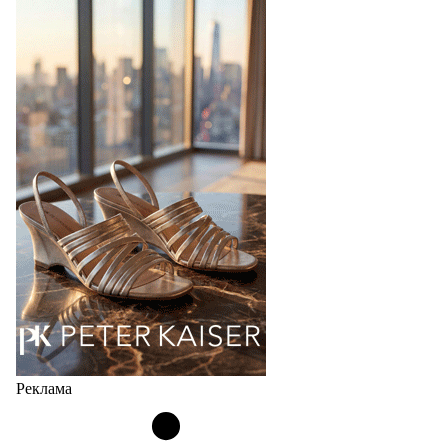
стиль, надёжность и безупречное качество
Фабрика зонтов DINIYA является одним из лидеров
продаж на рынке в России, Беларуси и других
странах СНГ. Широкий модельный ряд женских,
мужских, детских и пляжных зонтов в необычном
дизайнерском исполнении, отличается надёжностью
и высоким качеством…
05.08.2026
460
Реклама