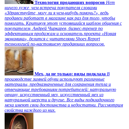
Технология продающих вопросов
Нет
ничего хуже, чем встреча покупателя словами
«Здравствуйте, могу ли я чем-нибудь помочь?», ведь
продавец работает в магазине как раз для того, чтобы
помогать. Критикуя этот устоявшийся шаблон общения с
покупателем, Андрей Чиркарев, бизнес-тренер по
эффективным продажам и основатель проекта «Новая
экономика», делится с читателями Shoes Report
технологией по-настоящему продающих вопросов.
Мех, да не только: виды подклада
В
производстве зимней обуви используют различные
материалы, предназначенные для сохранения тепла и
отвечающие требованиям потребителей: натуральную
овчину, искусственный мех, искусственный мех из
натуральной шерсти и другие. Все виды подкладочного
меха имеют свои достоинства и недостатки. Рассмотрим
свойства каждого из них.