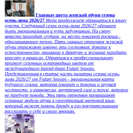
Главные цвета женской обуви сезона
осень-зима 2026/27
Мода продолжает обращаться к языку
чувств. Следующий сезон осень-зима 2026/27 обещает
быть эмоциональным и чуть задумчивым. На смену
яркости приходит глубина, на место показной роскоши -
обволакивающее тепло. Пять главных оттенков женской
обуви отражают именно эти состояния: доверие к
естественности, внимание к фактуре и желание находить
красоту в нюансах. Обратимся к профессиональному
прогнозу сезонных остромодных цветов от
международного тренд-бюро Future Snoops.
Представленная в статье часть палитры сезона осень-
зима 2026/27 от Future Snoops - эмоциональная карта
будущего сезона, которая говорит о доверии и хрупкой
честности, о равновесии, внутренней силе и тепле, которое
не требует повода. Эти пять оттенков превращают
сезонные модели обуви в своеобразный цветовой язык,
который может помочь бренду и его покупательницам
рассказать о себе и своих эмоциях.