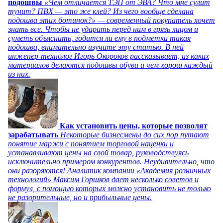
подошвы
«Чем отличается ТЭП от ЭВА? Что мне сулит
тунит? ПВХ — это же клей? Из чего вообще сделана
подошва этих ботинок?» — современный покупатель хочет
знать все. Чтобы не ударить перед ним в грязь лицом и
суметь объяснить, годится ли ему в подметки такая
подошва, внимательно изучите эту статью. В ней
инженер-технолог Игорь Окороков рассказывает, из каких
материалов делаются подошвы обуви и чем хорош каждый
из них.
Как установить цены, которые позволят
зарабатывать
Некоторые бизнесмены до сих пор путают
понятие маржи с понятием торговой наценки и
устанавливают цены на свой товар, руководствуясь
исключительно примером конкурентов. Неудивительно, что
они разоряются! Аналитик компании «Академия розничных
технологий» Максим Горшков дает несколько советов и
формул, с помощью которых можно установить не только
не разорительные, но и прибыльные цены.