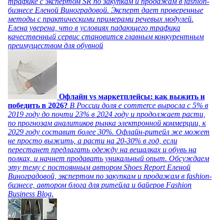
трафике с экспертом SR по закупкам и продажам в fashion-
бизнесе Еленой Виноградовой. Эксперт дает проверенные
методы с практическими примерами речевых модулей.
Елена уверена, что в условиях падающего трафика
качественный сервис становится главным конкурентным
преимуществом для обувной
Офлайн vs маркетплейсы: как выжить и
победить в 2026?
В России доля e commerce выросла с 5% в
2019 году до почти 23% в 2024 году и продолжает расти,
по прогнозам аналитиков рынка электронной коммерции, к
2029 году составит более 30%. Офлайн-ритейл же может
не просто выжить, а расти на 20-30% в год, если
перестанет предлагать одежду на вешалках и обувь на
полках, и начнет продавать уникальный опыт. Обсуждаем
эту тему с постоянным автором Shoes Report Еленой
Виноградовой, экспертом по закупкам и продажам в fashion-
бизнесе, автором блога для ритейла и байеров Fashion
Business Blog.