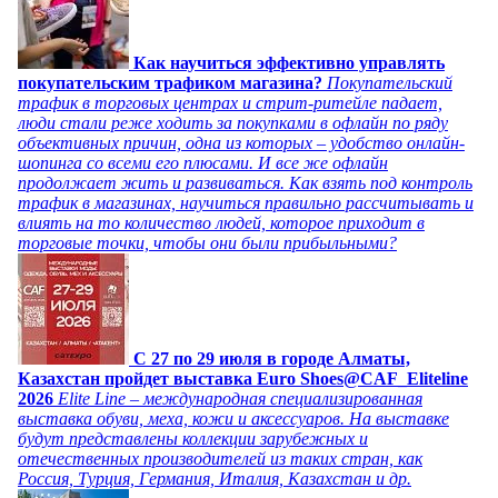
Как научиться эффективно управлять
покупательским трафиком магазина?
Покупательский
трафик в торговых центрах и стрит-ритейле падает,
люди стали реже ходить за покупками в офлайн по ряду
объективных причин, одна из которых – удобство онлайн-
шопинга со всеми его плюсами. И все же офлайн
продолжает жить и развиваться. Как взять под контроль
трафик в магазинах, научиться правильно рассчитывать и
влиять на то количество людей, которое приходит в
торговые точки, чтобы они были прибыльными?
C 27 по 29 июля в городе Алматы,
Казахстан пройдет выставка Euro Shoes@CAF_Eliteline
2026
Elite Line – международная специализированная
выставка обуви, меха, кожи и аксессуаров. На выставке
будут представлены коллекции зарубежных и
отечественных производителей из таких стран, как
Россия, Турция, Германия, Италия, Казахстан и др.