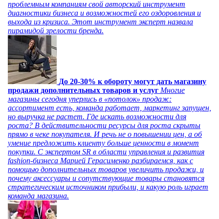
проблемным компаниям свой авторский инструмент
диагностики бизнеса и возможностей его оздоровления и
выхода из кризиса. Этот инструмент эксперт назвала
пирамидой зрелости бренда.
До 20-30% к обороту могут дать магазину
продажи дополнительных товаров и услуг
Многие
магазины сегодня уперлись в «потолок» продаж:
ассортимент есть, команда работает, маркетинг запущен,
но выручка не растет. Где искать возможности для
роста? В действительности ресурсы для роста скрыты
прямо в чеке покупателя. И речь не о повышении цен, а об
умение предложить клиенту больше ценности в момент
покупки. С экспертом SR в области управления и развития
fashion-бизнеса Марией Герасименко разбираемся, как с
помощью дополнительных товаров увеличить продажи, и
почему аксессуары и сопутствующие товары становятся
стратегическим источником прибыли, и какую роль играет
команда магазина.