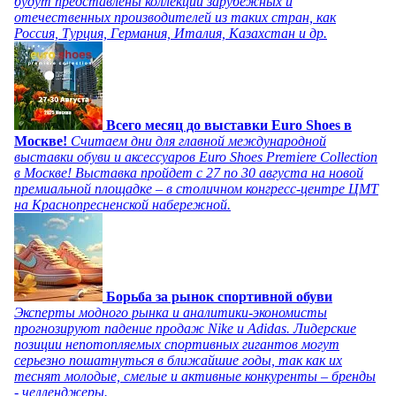
будут представлены коллекции зарубежных и
отечественных производителей из таких стран, как
Россия, Турция, Германия, Италия, Казахстан и др.
Всего месяц до выставки Euro Shoes в
Москве!
Считаем дни для главной международной
выставки обуви и аксессуаров Euro Shoes Premiere Collection
в Москве! Выставка пройдет с 27 по 30 августа на новой
премиальной площадке – в столичном конгресс-центре ЦМТ
на Краснопресненской набережной.
Борьба за рынок спортивной обуви
Эксперты модного рынка и аналитики-экономисты
прогнозируют падение продаж Nike и Adidas. Лидерские
позиции непотопляемых спортивных гигантов могут
серьезно пошатнуться в ближайшие годы, так как их
теснят молодые, смелые и активные конкуренты – бренды
- челленджеры.