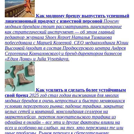
Как модному бренду выпустить успешный
лицензионный продукт с известной персоной
Почему
модным брендам стоит рассматривать лицензирование
как стратегический инструмент — об этом главный
редактор журнала Shoes Report Наталья Тимашова
побеседовала с Марией Козеевой, СЕО медиахолдинга Юлии
Высоцкой (входит в состав Продюсерского центра Андрея
Сергеевича Кончаловского) и бренд-директором бизнесов
«Едим Дома» и Julia Vysotskaya.
Как усилить и сделать более устойчивым
свой бренд
2025 год стал годом выживания для многих
модных брендов в очень непростых и быстро меняющихся
условиях перегретого рынка: падение трафика, закрытие
целых сетей и компаний, консолидация селлеров на
маркетплейсах, переток покупательского трафика из
офлайна в онлайн – все эти и другие факторы влияли на
всех и особенно на слабых, на тех, кто переживал те или
иные проблемы. Рынок перешел к сберегательному