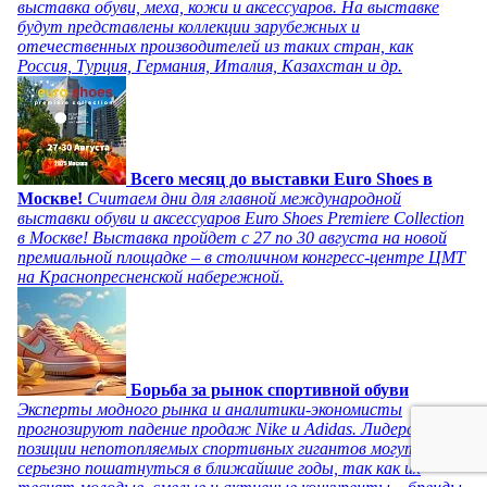
выставка обуви, меха, кожи и аксессуаров. На выставке
будут представлены коллекции зарубежных и
отечественных производителей из таких стран, как
Россия, Турция, Германия, Италия, Казахстан и др.
Всего месяц до выставки Euro Shoes в
Москве!
Считаем дни для главной международной
выставки обуви и аксессуаров Euro Shoes Premiere Collection
в Москве! Выставка пройдет с 27 по 30 августа на новой
премиальной площадке – в столичном конгресс-центре ЦМТ
на Краснопресненской набережной.
Борьба за рынок спортивной обуви
Эксперты модного рынка и аналитики-экономисты
прогнозируют падение продаж Nike и Adidas. Лидерские
позиции непотопляемых спортивных гигантов могут
серьезно пошатнуться в ближайшие годы, так как их