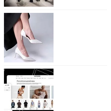
На участие в Московской неделе моды
подано 1047 заявок
На участие в седьмой Московской неделе моды,
которая пройдет в российской столице с 26 сентября
по 1 октября, уже подано 1047 заявок. Примерно
половину из них (494) прислали дизайнеры,
коллекции которых не были представлены в…
07.08.2026
728
BALLINA представит свои новинки на Euro
Shoes
Компания BALLINA Guangzhou Lihuang Footwear
Co., Ltd., основанная в 2011 году и расположенная в
Гуанчжоу, столице моды Китая, является
профессиональной обувной компанией,