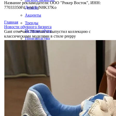
Название рекламодателя: ООО "Рикер Восток", ИНН:
7703335074, erid: LjN8K37Ko
Дизайн
Акценты
Главная
Тренды
Новости обувного бизнеса
Истории обуви
Gant отмечает 70-летие и выпустил коллекцию с
классическими моделями в стиле preppy
Производство