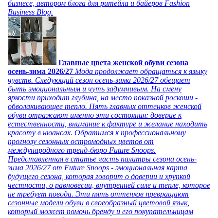
бизнесе, автором блога для ритейла и байеров Fashion
Business Blog.
Главные цвета женской обуви сезона
осень-зима 2026/27
Мода продолжает обращаться к языку
чувств. Следующий сезон осень-зима 2026/27 обещает
быть эмоциональным и чуть задумчивым. На смену
яркости приходит глубина, на место показной роскоши -
обволакивающее тепло. Пять главных оттенков женской
обуви отражают именно эти состояния: доверие к
естественности, внимание к фактуре и желание находить
красоту в нюансах. Обратимся к профессиональному
прогнозу сезонных остромодных цветов от
международного тренд-бюро Future Snoops.
Представленная в статье часть палитры сезона осень-
зима 2026/27 от Future Snoops - эмоциональная карта
будущего сезона, которая говорит о доверии и хрупкой
честности, о равновесии, внутренней силе и тепле, которое
не требует повода. Эти пять оттенков превращают
сезонные модели обуви в своеобразный цветовой язык,
который может помочь бренду и его покупательницам