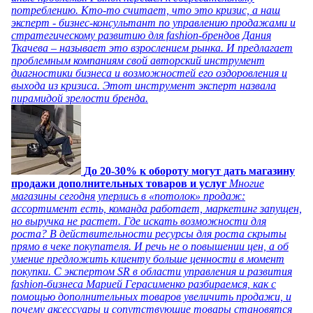
потреблению. Кто-то считает, что это кризис, а наш
эксперт - бизнес-консультант по управлению продажами и
стратегическому развитию для fashion-брендов Дания
Ткачева – называет это взрослением рынка. И предлагает
проблемным компаниям свой авторский инструмент
диагностики бизнеса и возможностей его оздоровления и
выхода из кризиса. Этот инструмент эксперт назвала
пирамидой зрелости бренда.
До 20-30% к обороту могут дать магазину
продажи дополнительных товаров и услуг
Многие
магазины сегодня уперлись в «потолок» продаж:
ассортимент есть, команда работает, маркетинг запущен,
но выручка не растет. Где искать возможности для
роста? В действительности ресурсы для роста скрыты
прямо в чеке покупателя. И речь не о повышении цен, а об
умение предложить клиенту больше ценности в момент
покупки. С экспертом SR в области управления и развития
fashion-бизнеса Марией Герасименко разбираемся, как с
помощью дополнительных товаров увеличить продажи, и
почему аксессуары и сопутствующие товары становятся