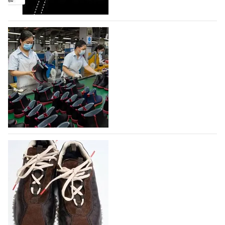
объединяющей разработку, производство и…
07.08.2026
593
На платформе Lamoda - новый раздел и
условия продвижения локальных
дизайнерских марок
Российский маркетплейс Lamoda решил обновить
раздел для продажи продукции локальных
дизайнерских марок одежды, обуви и аксессуаров.
Бренды также получат маркетинговую…
06.08.2026
776
Объем мирового производства обуви в
2025 году практически не увеличился
В 2025 году мировое производство обуви
практически не изменилось, зафиксировав
незначительный рост на 0,1% до 24,6 млрд пар, -
данные опубликованы в аналитическом вестнике