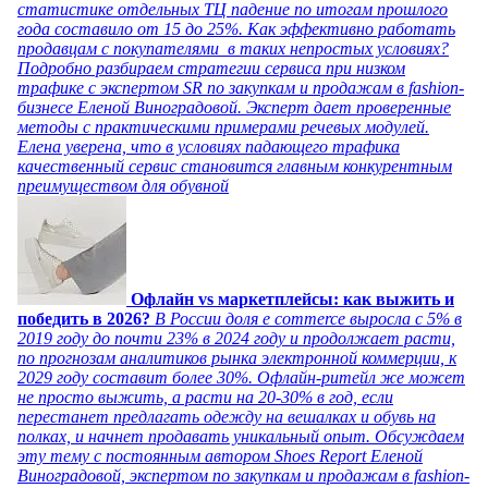
статистике отдельных ТЦ падение по итогам прошлого
года составило от 15 до 25%. Как эффективно работать
продавцам с покупателями в таких непростых условиях?
Подробно разбираем стратегии сервиса при низком
трафике с экспертом SR по закупкам и продажам в fashion-
бизнесе Еленой Виноградовой. Эксперт дает проверенные
методы с практическими примерами речевых модулей.
Елена уверена, что в условиях падающего трафика
качественный сервис становится главным конкурентным
преимуществом для обувной
Офлайн vs маркетплейсы: как выжить и
победить в 2026?
В России доля e commerce выросла с 5% в
2019 году до почти 23% в 2024 году и продолжает расти,
по прогнозам аналитиков рынка электронной коммерции, к
2029 году составит более 30%. Офлайн-ритейл же может
не просто выжить, а расти на 20-30% в год, если
перестанет предлагать одежду на вешалках и обувь на
полках, и начнет продавать уникальный опыт. Обсуждаем
эту тему с постоянным автором Shoes Report Еленой
Виноградовой, экспертом по закупкам и продажам в fashion-