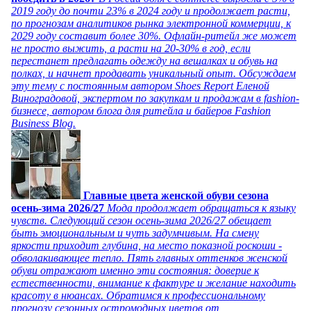
2019 году до почти 23% в 2024 году и продолжает расти,
по прогнозам аналитиков рынка электронной коммерции, к
2029 году составит более 30%. Офлайн-ритейл же может
не просто выжить, а расти на 20-30% в год, если
перестанет предлагать одежду на вешалках и обувь на
полках, и начнет продавать уникальный опыт. Обсуждаем
эту тему с постоянным автором Shoes Report Еленой
Виноградовой, экспертом по закупкам и продажам в fashion-
бизнесе, автором блога для ритейла и байеров Fashion
Business Blog.
Главные цвета женской обуви сезона
осень-зима 2026/27
Мода продолжает обращаться к языку
чувств. Следующий сезон осень-зима 2026/27 обещает
быть эмоциональным и чуть задумчивым. На смену
яркости приходит глубина, на место показной роскоши -
обволакивающее тепло. Пять главных оттенков женской
обуви отражают именно эти состояния: доверие к
естественности, внимание к фактуре и желание находить
красоту в нюансах. Обратимся к профессиональному
прогнозу сезонных остромодных цветов от