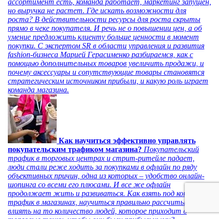
ассортимент есть, команда работает, маркетинг запущен,
но выручка не растет. Где искать возможности для
роста? В действительности ресурсы для роста скрыты
прямо в чеке покупателя. И речь не о повышении цен, а об
умение предложить клиенту больше ценности в момент
покупки. С экспертом SR в области управления и развития
fashion-бизнеса Марией Герасименко разбираемся, как с
помощью дополнительных товаров увеличить продажи, и
почему аксессуары и сопутствующие товары становятся
стратегическим источником прибыли, и какую роль играет
команда магазина.
Как научиться эффективно управлять
покупательским трафиком магазина?
Покупательский
трафик в торговых центрах и стрит-ритейле падает,
люди стали реже ходить за покупками в офлайн по ряду
объективных причин, одна из которых – удобство онлайн-
шопинга со всеми его плюсами. И все же офлайн
продолжает жить и развиваться. Как взять под контроль
трафик в магазинах, научиться правильно рассчитывать и
влиять на то количество людей, которое приходит в