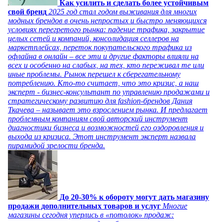
Как усилить и сделать более устойчивым
свой бренд
2025 год стал годом выживания для многих
модных брендов в очень непростых и быстро меняющихся
условиях перегретого рынка: падение трафика, закрытие
целых сетей и компаний, консолидация селлеров на
маркетплейсах, переток покупательского трафика из
офлайна в онлайн – все эти и другие факторы влияли на
всех и особенно на слабых, на тех, кто переживал те или
иные проблемы. Рынок перешел к сберегательному
потреблению. Кто-то считает, что это кризис, а наш
эксперт - бизнес-консультант по управлению продажами и
стратегическому развитию для fashion-брендов Дания
Ткачева – называет это взрослением рынка. И предлагает
проблемным компаниям свой авторский инструмент
диагностики бизнеса и возможностей его оздоровления и
выхода из кризиса. Этот инструмент эксперт назвала
пирамидой зрелости бренда.
До 20-30% к обороту могут дать магазину
продажи дополнительных товаров и услуг
Многие
магазины сегодня уперлись в «потолок» продаж: