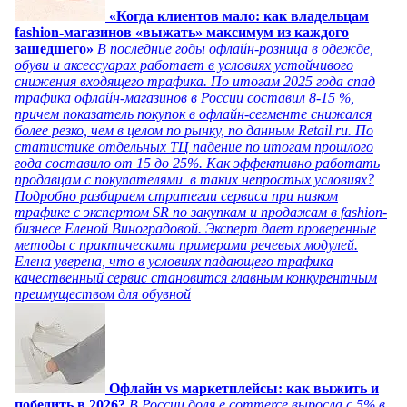
«Когда клиентов мало: как владельцам
fashion-магазинов «выжать» максимум из каждого
зашедшего»
В последние годы офлайн-розница в одежде,
обуви и аксессуарах работает в условиях устойчивого
снижения входящего трафика. По итогам 2025 года спад
трафика офлайн-магазинов в России составил 8-15 %,
причем показатель покупок в офлайн-сегменте снижался
более резко, чем в целом по рынку, по данным Retail.ru. По
статистике отдельных ТЦ падение по итогам прошлого
года составило от 15 до 25%. Как эффективно работать
продавцам с покупателями в таких непростых условиях?
Подробно разбираем стратегии сервиса при низком
трафике с экспертом SR по закупкам и продажам в fashion-
бизнесе Еленой Виноградовой. Эксперт дает проверенные
методы с практическими примерами речевых модулей.
Елена уверена, что в условиях падающего трафика
качественный сервис становится главным конкурентным
преимуществом для обувной
Офлайн vs маркетплейсы: как выжить и
победить в 2026?
В России доля e commerce выросла с 5% в