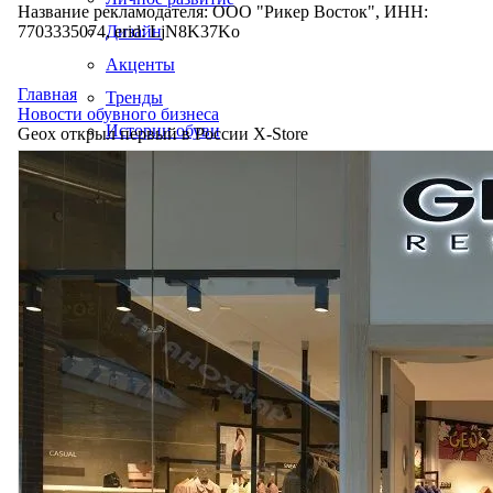
Название рекламодателя: ООО "Рикер Восток", ИНН:
7703335074, erid: LjN8K37Ko
Дизайн
Акценты
Главная
Тренды
Новости обувного бизнеса
Истории обуви
Geox открыл первый в России X-Store
Производство