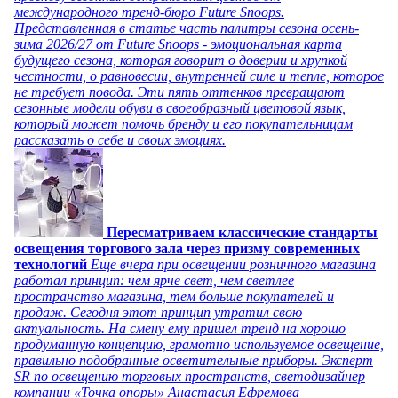
международного тренд-бюро Future Snoops.
Представленная в статье часть палитры сезона осень-
зима 2026/27 от Future Snoops - эмоциональная карта
будущего сезона, которая говорит о доверии и хрупкой
честности, о равновесии, внутренней силе и тепле, которое
не требует повода. Эти пять оттенков превращают
сезонные модели обуви в своеобразный цветовой язык,
который может помочь бренду и его покупательницам
рассказать о себе и своих эмоциях.
Пересматриваем классические стандарты
освещения торгового зала через призму современных
технологий
Еще вчера при освещении розничного магазина
работал принцип: чем ярче свет, чем светлее
пространство магазина, тем больше покупателей и
продаж. Сегодня этот принцип утратил свою
актуальность. На смену ему пришел тренд на хорошо
продуманную концепцию, грамотно используемое освещение,
правильно подобранные осветительные приборы. Эксперт
SR по освещению торговых пространств, светодизайнер
компании «Точка опоры» Анастасия Ефремова