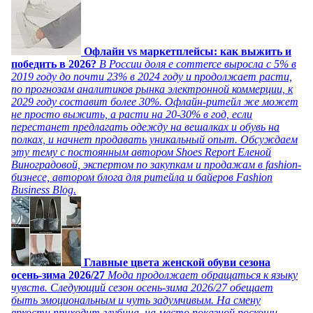
Офлайн vs маркетплейсы: как выжить и
победить в 2026?
В России доля e commerce выросла с 5% в
2019 году до почти 23% в 2024 году и продолжает расти,
по прогнозам аналитиков рынка электронной коммерции, к
2029 году составит более 30%. Офлайн-ритейл же может
не просто выжить, а расти на 20-30% в год, если
перестанет предлагать одежду на вешалках и обувь на
полках, и начнет продавать уникальный опыт. Обсуждаем
эту тему с постоянным автором Shoes Report Еленой
Виноградовой, экспертом по закупкам и продажам в fashion-
бизнесе, автором блога для ритейла и байеров Fashion
Business Blog.
Главные цвета женской обуви сезона
осень-зима 2026/27
Мода продолжает обращаться к языку
чувств. Следующий сезон осень-зима 2026/27 обещает
быть эмоциональным и чуть задумчивым. На смену
яркости приходит глубина, на место показной роскоши -