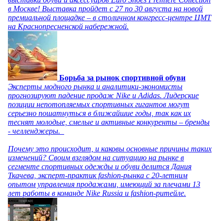
в Москве! Выставка пройдет с 27 по 30 августа на новой
премиальной площадке – в столичном конгресс-центре ЦМТ
на Краснопресненской набережной.
Борьба за рынок спортивной обуви
Эксперты модного рынка и аналитики-экономисты
прогнозируют падение продаж Nike и Adidas. Лидерские
позиции непотопляемых спортивных гигантов могут
серьезно пошатнуться в ближайшие годы, так как их
теснят молодые, смелые и активные конкуренты – бренды
- челленджеры.
Почему это происходит, и каковы основные причины таких
изменений? Своим взглядом на ситуацию на рынке в
сегменте спортивных одежды и обуви делится Дания
Ткачева, эксперт-практик fashion-рынка с 20-летним
опытом управления продажами, имеющий за плечами 13
лет работы в команде Nike Russia и fashion-ритейле.