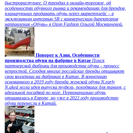
быстрорастущее. О трендах в онлайн-торговле, об
особенностях обувного рынка и рекомендациях для брендов,
планирующих продавать обувь через маркетплейс – в
эксклюзивном интервью SR с коммерческим директором
направления «Обувь» в Ozon Fashion Ольгой Москвичевой.
Поворот к Азии. Особенности
производства обуви на фабрике в Китае
Поиск
партнерской фабрики для производства обуви – процесс
непростой. Сегодня многие российские бренды отшивают
свои коллекции на фабриках в Китае. В концепцию
основанного в 2019 году бренда женской обуви N.early
N.aked легла идея выпуска туфель, походящих для танцев, с
идеальной посадкой по ноге. Первоначально обувь
отшивалась в Европе, но уже в 2022 году производство
обуви перенесли в Китай.