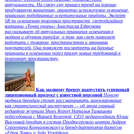
актуальность. На смену ему пришел тренд на хорошо
продуманную концепцию, грамотно используемое освещение,
правильно подобранные осветительные приборы. Эксперт
SR по освещению торговых пространств, светодизайнер
компании «Точка опоры» Анастасия Ефремова
рассказывает об актуальных принципах освещения в
модном и обувном ритейле, о том, как свет помогает
работать с товаром, пространством и эмоциями
покупателей. Она поможет посмотреть на базовые
принципы в освещении через призму новых требований к
торговому пространству.
Как модному бренду выпустить успешный
лицензионный продукт с известной персоной
Почему
модным брендам стоит рассматривать лицензирование
как стратегический инструмент — об этом главный
редактор журнала Shoes Report Наталья Тимашова
побеседовала с Марией Козеевой, СЕО медиахолдинга Юлии
Высоцкой (входит в состав Продюсерского центра Андрея
Сергеевича Кончаловского) и бренд-директором бизнесов
«Едим Дома» и Julia Vysotskaya.