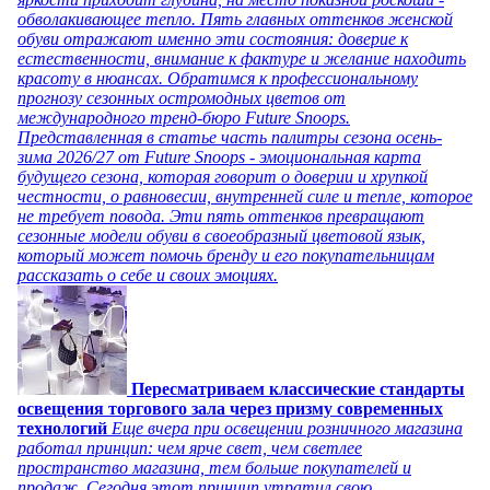
обволакивающее тепло. Пять главных оттенков женской
обуви отражают именно эти состояния: доверие к
естественности, внимание к фактуре и желание находить
красоту в нюансах. Обратимся к профессиональному
прогнозу сезонных остромодных цветов от
международного тренд-бюро Future Snoops.
Представленная в статье часть палитры сезона осень-
зима 2026/27 от Future Snoops - эмоциональная карта
будущего сезона, которая говорит о доверии и хрупкой
честности, о равновесии, внутренней силе и тепле, которое
не требует повода. Эти пять оттенков превращают
сезонные модели обуви в своеобразный цветовой язык,
который может помочь бренду и его покупательницам
рассказать о себе и своих эмоциях.
Пересматриваем классические стандарты
освещения торгового зала через призму современных
технологий
Еще вчера при освещении розничного магазина
работал принцип: чем ярче свет, чем светлее
пространство магазина, тем больше покупателей и
продаж. Сегодня этот принцип утратил свою