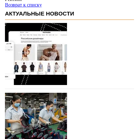
Возврат к списку
АКТУАЛЬНЫЕ НОВОСТИ
На платформе Lamoda - новый раздел и
условия продвижения локальных
дизайнерских марок
Российский маркетплейс Lamoda решил обновить
раздел для продажи продукции локальных