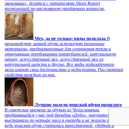
экономика», делится с читателями Shoes Report
технологией по-настоящему продающих вопросов.
Мех, да не только: виды подклада
В
производстве зимней обуви используют различные
материалы, предназначенные для сохранения тепла и
отвечающие требованиям потребителей: натуральную
овчину, искусственный мех, искусственный мех из
натуральной шерсти и другие. Все виды подкладочного
меха имеют свои достоинства и недостатки. Рассмотрим
свойства каждого из них.
Лучшие модели чешской обуви прошлого
В советские времена за обувью из Чехословакии,
продававшейся у нас под брендом «Цебо», покупатели
выстаивали по четыре часа в очереди и не жалели об этом,
ведь чешская обувь считалась качественной, удобной и