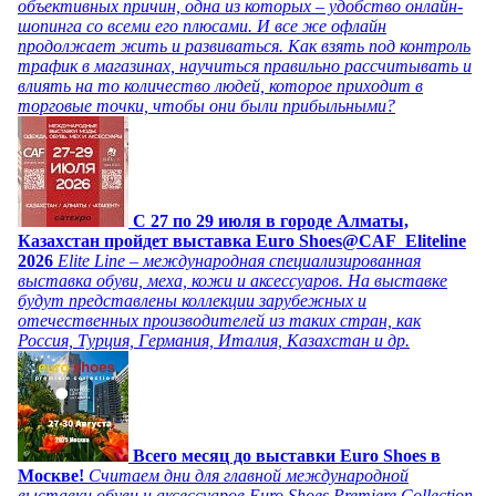
объективных причин, одна из которых – удобство онлайн-
шопинга со всеми его плюсами. И все же офлайн
продолжает жить и развиваться. Как взять под контроль
трафик в магазинах, научиться правильно рассчитывать и
влиять на то количество людей, которое приходит в
торговые точки, чтобы они были прибыльными?
C 27 по 29 июля в городе Алматы,
Казахстан пройдет выставка Euro Shoes@CAF_Eliteline
2026
Elite Line – международная специализированная
выставка обуви, меха, кожи и аксессуаров. На выставке
будут представлены коллекции зарубежных и
отечественных производителей из таких стран, как
Россия, Турция, Германия, Италия, Казахстан и др.
Всего месяц до выставки Euro Shoes в
Москве!
Считаем дни для главной международной
выставки обуви и аксессуаров Euro Shoes Premiere Collection