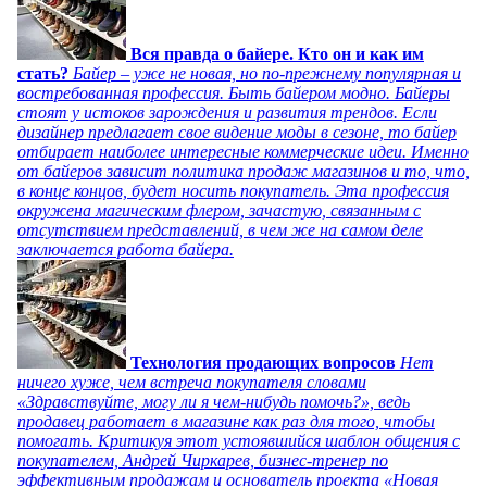
Вся правда о байере. Кто он и как им
стать?
Байер – уже не новая, но по-прежнему популярная и
востребованная профессия. Быть байером модно. Байеры
стоят у истоков зарождения и развития трендов. Если
дизайнер предлагает свое видение моды в сезоне, то байер
отбирает наиболее интересные коммерческие идеи. Именно
от байеров зависит политика продаж магазинов и то, что,
в конце концов, будет носить покупатель. Эта профессия
окружена магическим флером, зачастую, связанным с
отсутствием представлений, в чем же на самом деле
заключается работа байера.
Технология продающих вопросов
Нет
ничего хуже, чем встреча покупателя словами
«Здравствуйте, могу ли я чем-нибудь помочь?», ведь
продавец работает в магазине как раз для того, чтобы
помогать. Критикуя этот устоявшийся шаблон общения с
покупателем, Андрей Чиркарев, бизнес-тренер по
эффективным продажам и основатель проекта «Новая