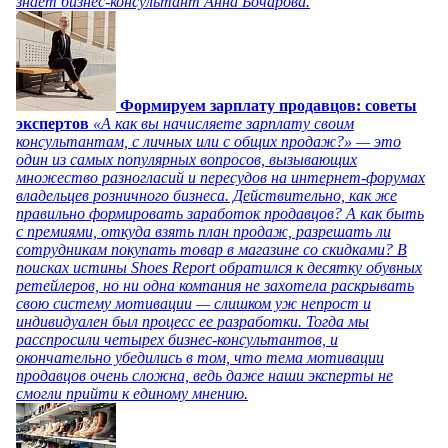
знает бизнес-консультант Анна Бочарова.
Формируем зарплату продавцов: советы
экспертов
«А как вы начисляете зарплату своим
консультантам, с личных или с общих продаж?» — это
один из самых популярных вопросов, вызывающих
множество разногласий и пересудов на интернет-форумах
владельцев розничного бизнеса. Действительно, как же
правильно формировать заработок продавцов? А как быть
с премиями, откуда взять план продаж, разрешать ли
сотрудникам покупать товар в магазине со скидками? В
поисках истины Shoes Report обратился к десятку обувных
ретейлеров, но ни одна компания не захотела раскрывать
свою систему мотивации — слишком уж непрост и
индивидуален был процесс ее разработки. Тогда мы
расспросили четырех бизнес-консультантов, и
окончательно убедились в том, что тема мотивации
продавцов очень сложна, ведь даже наши эксперты не
смогли прийти к единому мнению.