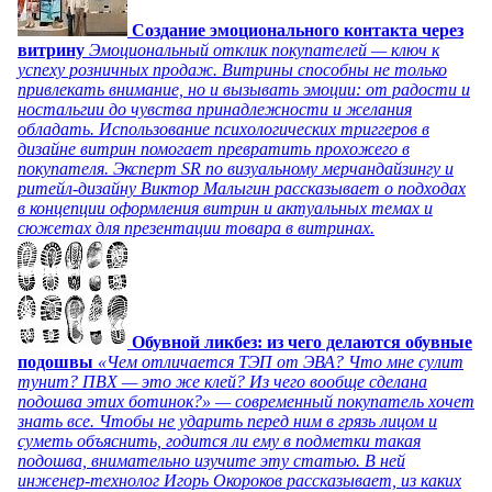
Создание эмоционального контакта через
витрину
Эмоциональный отклик покупателей — ключ к
успеху розничных продаж. Витрины способны не только
привлекать внимание, но и вызывать эмоции: от радости и
ностальгии до чувства принадлежности и желания
обладать. Использование психологических триггеров в
дизайне витрин помогает превратить прохожего в
покупателя. Эксперт SR по визуальному мерчандайзингу и
ритейл-дизайну Виктор Малыгин рассказывает о подходах
в концепции оформления витрин и актуальных темах и
сюжетах для презентации товара в витринах.
Обувной ликбез: из чего делаются обувные
подошвы
«Чем отличается ТЭП от ЭВА? Что мне сулит
тунит? ПВХ — это же клей? Из чего вообще сделана
подошва этих ботинок?» — современный покупатель хочет
знать все. Чтобы не ударить перед ним в грязь лицом и
суметь объяснить, годится ли ему в подметки такая
подошва, внимательно изучите эту статью. В ней
инженер-технолог Игорь Окороков рассказывает, из каких