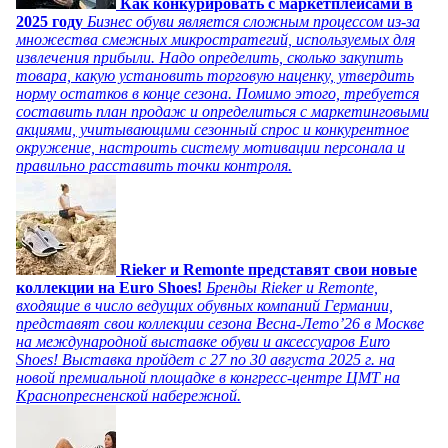
Как конкурировать с маркетплейсами в
2025 году
Бизнес обуви является сложным процессом из-за
множества смежных микростратегий, используемых для
извлечения прибыли. Надо определить, сколько закупить
товара, какую установить торговую наценку, утвердить
норму остатков в конце сезона. Помимо этого, требуется
составить план продаж и определиться с маркетинговыми
акциями, учитывающими сезонный спрос и конкурентное
окружение, настроить систему мотивации персонала и
правильно расставить точки контроля.
Rieker и Remonte представят свои новые
коллекции на Euro Shoes!
Бренды Rieker и Remonte,
входящие в число ведущих обувных компаний Германии,
представят свои коллекции сезона Весна-Лето’26 в Москве
на международной выставке обуви и аксессуаров Euro
Shoes! Выставка пройдет c 27 по 30 августа 2025 г. на
новой премиальной площадке в конгресс-центре ЦМТ на
Краснопресненской набережной.