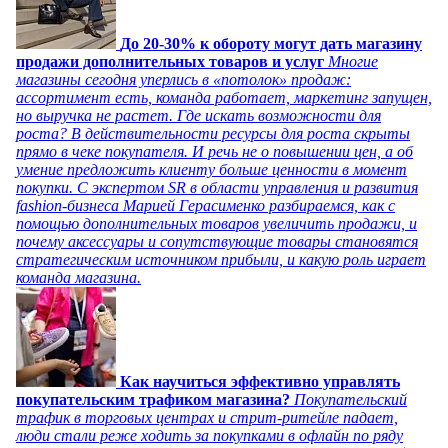
До 20-30% к обороту могут дать магазину
продажи дополнительных товаров и услуг
Многие
магазины сегодня уперлись в «потолок» продаж:
ассортимент есть, команда работает, маркетинг запущен,
но выручка не растет. Где искать возможности для
роста? В действительности ресурсы для роста скрыты
прямо в чеке покупателя. И речь не о повышении цен, а об
умение предложить клиенту больше ценности в момент
покупки. С экспертом SR в области управления и развития
fashion-бизнеса Марией Герасименко разбираемся, как с
помощью дополнительных товаров увеличить продажи, и
почему аксессуары и сопутствующие товары становятся
стратегическим источником прибыли, и какую роль играет
команда магазина.
Как научиться эффективно управлять
покупательским трафиком магазина?
Покупательский
трафик в торговых центрах и стрит-ритейле падает,
люди стали реже ходить за покупками в офлайн по ряду