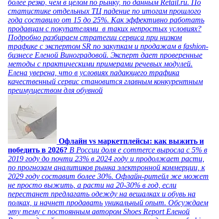
более резко, чем в целом по рынку, по данным Retail.ru. По
статистике отдельных ТЦ падение по итогам прошлого
года составило от 15 до 25%. Как эффективно работать
продавцам с покупателями в таких непростых условиях?
Подробно разбираем стратегии сервиса при низком
трафике с экспертом SR по закупкам и продажам в fashion-
бизнесе Еленой Виноградовой. Эксперт дает проверенные
методы с практическими примерами речевых модулей.
Елена уверена, что в условиях падающего трафика
качественный сервис становится главным конкурентным
преимуществом для обувной
Офлайн vs маркетплейсы: как выжить и
победить в 2026?
В России доля e commerce выросла с 5% в
2019 году до почти 23% в 2024 году и продолжает расти,
по прогнозам аналитиков рынка электронной коммерции, к
2029 году составит более 30%. Офлайн-ритейл же может
не просто выжить, а расти на 20-30% в год, если
перестанет предлагать одежду на вешалках и обувь на
полках, и начнет продавать уникальный опыт. Обсуждаем
эту тему с постоянным автором Shoes Report Еленой