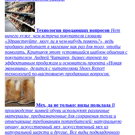
Технология продающих вопросов
Нет
ничего хуже, чем встреча покупателя словами
«Здравствуйте, могу ли я чем-нибудь помочь?», ведь
продавец работает в магазине как раз для того, чтобы
помогать. Критикуя этот устоявшийся шаблон общения с
покупателем, Андрей Чиркарев, бизнес-тренер по
эффективным продажам и основатель проекта «Новая
экономика», делится с читателями Shoes Report
технологией по-настоящему продающих вопросов.
Мех, да не только: виды подклада
В
производстве зимней обуви используют различные
материалы, предназначенные для сохранения тепла и
отвечающие требованиям потребителей: натуральную
овчину, искусственный мех, искусственный мех из
натуральной шерсти и другие. Все виды подкладочного