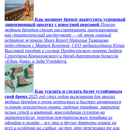
Как модному бренду выпустить успешный
лицензионный продукт с известной персоной
Почему
модным брендам стоит рассматривать лицензирование
как стратегический инструмент — об этом главный
редактор журнала Shoes Report Наталья Тимашова
побеседовала с Марией Козеевой, СЕО медиахолдинга Юлии
Высоцкой (входит в состав Продюсерского центра Андрея
Сергеевича Кончаловского) и бренд-директором бизнесов
«Едим Дома» и Julia Vysotskaya.
Как усилить и сделать более устойчивым
свой бренд
2025 год стал годом выживания для многих
модных брендов в очень непростых и быстро меняющихся
условиях перегретого рынка: падение трафика, закрытие
целых сетей и компаний, консолидация селлеров на
маркетплейсах, переток покупательского трафика из
офлайна в онлайн – все эти и другие факторы влияли на
всех и особенно на слабых, на тех, кто переживал те или