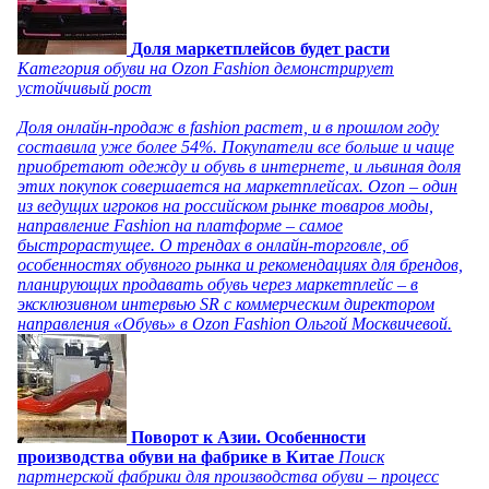
Доля маркетплейсов будет расти
Категория обуви на Ozon Fashion демонстрирует
устойчивый рост
Доля онлайн-продаж в fashion растет, и в прошлом году
составила уже более 54%. Покупатели все больше и чаще
приобретают одежду и обувь в интернете, и львиная доля
этих покупок совершается на маркетплейсах. Ozon – один
из ведущих игроков на российском рынке товаров моды,
направление Fashion на платформе – самое
быстрорастущее. О трендах в онлайн-торговле, об
особенностях обувного рынка и рекомендациях для брендов,
планирующих продавать обувь через маркетплейс – в
эксклюзивном интервью SR с коммерческим директором
направления «Обувь» в Ozon Fashion Ольгой Москвичевой.
Поворот к Азии. Особенности
производства обуви на фабрике в Китае
Поиск
партнерской фабрики для производства обуви – процесс