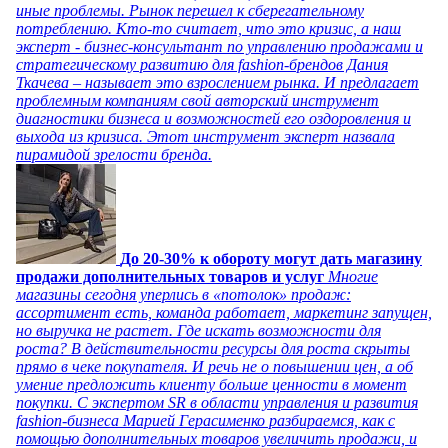
иные проблемы. Рынок перешел к сберегательному
потреблению. Кто-то считает, что это кризис, а наш
эксперт - бизнес-консультант по управлению продажами и
стратегическому развитию для fashion-брендов Дания
Ткачева – называет это взрослением рынка. И предлагает
проблемным компаниям свой авторский инструмент
диагностики бизнеса и возможностей его оздоровления и
выхода из кризиса. Этот инструмент эксперт назвала
пирамидой зрелости бренда.
До 20-30% к обороту могут дать магазину
продажи дополнительных товаров и услуг
Многие
магазины сегодня уперлись в «потолок» продаж:
ассортимент есть, команда работает, маркетинг запущен,
но выручка не растет. Где искать возможности для
роста? В действительности ресурсы для роста скрыты
прямо в чеке покупателя. И речь не о повышении цен, а об
умение предложить клиенту больше ценности в момент
покупки. С экспертом SR в области управления и развития
fashion-бизнеса Марией Герасименко разбираемся, как с
помощью дополнительных товаров увеличить продажи, и