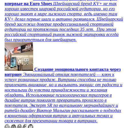
впервые на Euro Shoes
Швейцарский бренд KV+ не так
хорошо известен широкой российской аудитории, но его
хорошо знают в мире лыжного спорта, ведь именно там
KV+ делал первые шаги и активно развивался. Швейцарский
бренд заслужил доверие профессиональной спортивной
аудитории на протяжении последних 35 лет. При этом
российский спортивный рынок лыжной экипировки всегда
был приоритетным для швейцарцев.
Создание эмоционального контакта через
витрину
Эмоциональный отклик покупателей — ключ к
успеху розничных продаж. Витрины способны не только
привлекать внимание, но и вызывать эмоции: от радости и
ностальгии до чувства принадлежности и желания
обладать. Использование психологических триггеров в
дизайне витрин помогает превратить прохожего в
покупателя. Эксперт SR по визуальному мерчандайзингу и
ритейл-дизайну Виктор Малыгин рассказывает о подходах
в концепции оформления витрин и актуальных темах и
сюжетах для презентации товара в витринах.