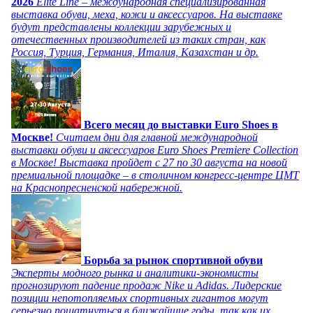
2026
Elite Line – международная специализированная
выставка обуви, меха, кожи и аксессуаров. На выставке
будут представлены коллекции зарубежных и
отечественных производителей из таких стран, как
Россия, Турция, Германия, Италия, Казахстан и др.
Всего месяц до выставки Euro Shoes в
Москве!
Считаем дни для главной международной
выставки обуви и аксессуаров Euro Shoes Premiere Collection
в Москве! Выставка пройдет с 27 по 30 августа на новой
премиальной площадке – в столичном конгресс-центре ЦМТ
на Краснопресненской набережной.
Борьба за рынок спортивной обуви
Эксперты модного рынка и аналитики-экономисты
прогнозируют падение продаж Nike и Adidas. Лидерские
позиции непотопляемых спортивных гигантов могут
серьезно пошатнуться в ближайшие годы, так как их