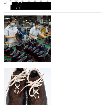
На платформе Lamoda - новый раздел и
условия продвижения локальных
дизайнерских марок
Российский маркетплейс Lamoda решил обновить
раздел для продажи продукции локальных
дизайнерских марок одежды, обуви и аксессуаров.
Бренды также получат маркетинговую…
06.08.2026
264
Объем мирового производства обуви в
2025 году практически не увеличился
В 2025 году мировое производство обуви
практически не изменилось, зафиксировав
незначительный рост на 0,1% до 24,6 млрд пар, -