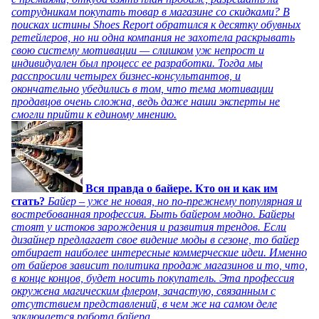
сотрудникам покупать товар в магазине со скидками? В
поисках истины Shoes Report обратился к десятку обувных
ретейлеров, но ни одна компания не захотела раскрывать
свою систему мотивации — слишком уж непрост и
индивидуален был процесс ее разработки. Тогда мы
расспросили четырех бизнес-консультантов, и
окончательно убедились в том, что тема мотивации
продавцов очень сложна, ведь даже наши эксперты не
смогли прийти к единому мнению.
Вся правда о байере. Кто он и как им
стать?
Байер – уже не новая, но по-прежнему популярная и
востребованная профессия. Быть байером модно. Байеры
стоят у истоков зарождения и развития трендов. Если
дизайнер предлагает свое видение моды в сезоне, то байер
отбирает наиболее интересные коммерческие идеи. Именно
от байеров зависит политика продаж магазинов и то, что,
в конце концов, будет носить покупатель. Эта профессия
окружена магическим флером, зачастую, связанным с
отсутствием представлений, в чем же на самом деле
заключается работа байера.