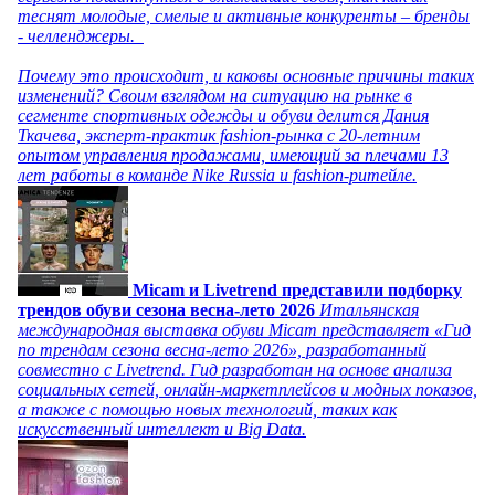
теснят молодые, смелые и активные конкуренты – бренды
- челленджеры.
Почему это происходит, и каковы основные причины таких
изменений? Своим взглядом на ситуацию на рынке в
сегменте спортивных одежды и обуви делится Дания
Ткачева, эксперт-практик fashion-рынка с 20-летним
опытом управления продажами, имеющий за плечами 13
лет работы в команде Nike Russia и fashion-ритейле.
Micam и Livetrend представили подборку
трендов обуви сезона весна-лето 2026
Итальянская
международная выставка обуви Micam представляет «Гид
по трендам сезона весна-лето 2026», разработанный
совместно с Livetrend. Гид разработан на основе анализа
социальных сетей, онлайн-маркетплейсов и модных показов,
а также с помощью новых технологий, таких как
искусственный интеллект и Big Data.