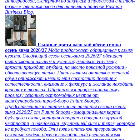
Виноградовой, экспертом по закупкам и продажам в fashion-
бизнесе, автором блога для ритейла и байеров Fashion
Business Blog.
Главные цвета женской обуви сезона
осень-зима 2026/27
Мода продолжает обращаться к языку
чувств. Следующий сезон осень-зима 2026/27 обещает
быть эмоциональным и чуть задумчивым. На смену
яркости приходит глубина, на место показной роскоши -
обволакивающее тепло. Пять главных оттенков женской
обуви отражают именно эти состояния: доверие к
естественности, внимание к фактуре и желание находить
красоту в нюансах. Обратимся к профессиональному
прогнозу сезонных остромодных цветов от
международного тренд-бюро Future Snoops.
Представленная в статье часть палитры сезона осень-
зима 2026/27 от Future Snoops - эмоциональная карта
будущего сезона, которая говорит о доверии и хрупкой
честности, о равновесии, внутренней силе и тепле, которое
не требует повода. Эти пять оттенков превращают
сезонные модели обуви в своеобразный цветовой язык,