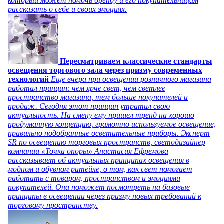
который может помочь бренду и его покупательницам
рассказать о себе и своих эмоциях.
Пересматриваем классические стандарты
освещения торгового зала через призму современных
технологий
Еще вчера при освещении розничного магазина
работал принцип: чем ярче свет, чем светлее
пространство магазина, тем больше покупателей и
продаж. Сегодня этот принцип утратил свою
актуальность. На смену ему пришел тренд на хорошо
продуманную концепцию, грамотно используемое освещение,
правильно подобранные осветительные приборы. Эксперт
SR по освещению торговых пространств, светодизайнер
компании «Точка опоры» Анастасия Ефремова
рассказывает об актуальных принципах освещения в
модном и обувном ритейле, о том, как свет помогает
работать с товаром, пространством и эмоциями
покупателей. Она поможет посмотреть на базовые
принципы в освещении через призму новых требований к
торговому пространству.