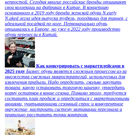
непростой. Сегодня многие российские бренды отшивают
свои коллекции на фабриках в Китае. В концепцию
основанного в 2019 году бренда женской обуви N.early
N.aked легла идея выпуска туфель, походящих для танцев, с
идеальной посадкой по ноге. Первоначально обувь
отшивалась в Европе, но уже в 2022 году производство
обуви перенесли в Китай.
Как конкурировать с маркетплейсами в
2025 году
Бизнес обуви является сложным процессом из-за
множества смежных микростратегий, используемых для
извлечения прибыли. Надо определить, сколько закупить
товара, какую установить торговую наценку, утвердить
норму остатков в конце сезона. Помимо этого, требуется
составить план продаж и определиться с маркетинговыми
акциями, учитывающими сезонный спрос и конкурентное
окружение, настроить систему мотивации персонала и
правильно расставить точки контроля.