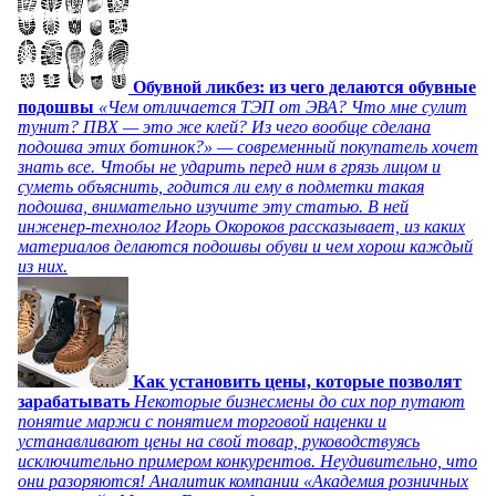
Обувной ликбез: из чего делаются обувные
подошвы
«Чем отличается ТЭП от ЭВА? Что мне сулит
тунит? ПВХ — это же клей? Из чего вообще сделана
подошва этих ботинок?» — современный покупатель хочет
знать все. Чтобы не ударить перед ним в грязь лицом и
суметь объяснить, годится ли ему в подметки такая
подошва, внимательно изучите эту статью. В ней
инженер-технолог Игорь Окороков рассказывает, из каких
материалов делаются подошвы обуви и чем хорош каждый
из них.
Как установить цены, которые позволят
зарабатывать
Некоторые бизнесмены до сих пор путают
понятие маржи с понятием торговой наценки и
устанавливают цены на свой товар, руководствуясь
исключительно примером конкурентов. Неудивительно, что
они разоряются! Аналитик компании «Академия розничных