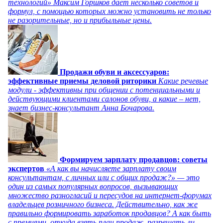
технологий» Максим Горшков дает несколько советов и
формул, с помощью которых можно установить не только
не разорительные, но и прибыльные цены.
Продажи обуви и аксессуаров:
эффективные приемы деловой риторики
Какие речевые
модули - эффективны при общении с потенциальными и
действующими клиентами салонов обуви, а какие – нет,
знает бизнес-консультант Анна Бочарова.
Формируем зарплату продавцов: советы
экспертов
«А как вы начисляете зарплату своим
консультантам, с личных или с общих продаж?» — это
один из самых популярных вопросов, вызывающих
множество разногласий и пересудов на интернет-форумах
владельцев розничного бизнеса. Действительно, как же
правильно формировать заработок продавцов? А как быть
с премиями, откуда взять план продаж, разрешать ли