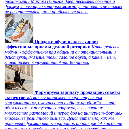
технологий» Максим Горшков дает несколько советов и
формул, с помощью которых можно установить не только
не разорительные, но и прибыльные цены.
Продажи обуви и аксессуаров:
эффективные приемы деловой риторики
Какие речевые
модули - эффективны при общении с потенциальными и
действующими клиентами салонов обуви, а какие – нет,
знает бизнес-консультант Анна Бочарова.
Формируем зарплату продавцов: советы
экспертов
«А как вы начисляете зарплату своим
консультантам, с личных или с общих продаж?» — это
один из самых популярных вопросов, вызывающих
множество разногласий и пересудов на интернет-форумах
владельцев розничного бизнеса. Действительно, как же
правильно формировать заработок продавцов? А как быть
с премиями, откуда взять план продаж, разрешать ли