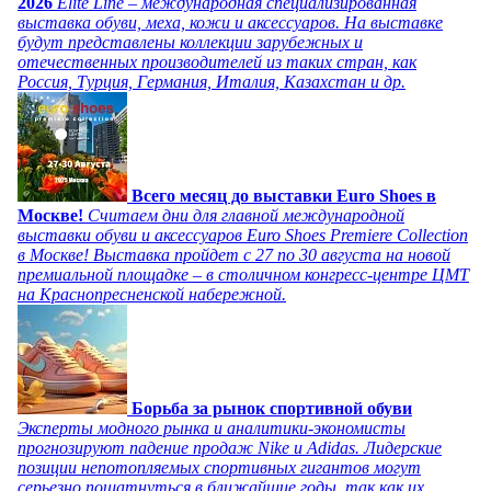
2026
Elite Line – международная специализированная
выставка обуви, меха, кожи и аксессуаров. На выставке
будут представлены коллекции зарубежных и
отечественных производителей из таких стран, как
Россия, Турция, Германия, Италия, Казахстан и др.
Всего месяц до выставки Euro Shoes в
Москве!
Считаем дни для главной международной
выставки обуви и аксессуаров Euro Shoes Premiere Collection
в Москве! Выставка пройдет с 27 по 30 августа на новой
премиальной площадке – в столичном конгресс-центре ЦМТ
на Краснопресненской набережной.
Борьба за рынок спортивной обуви
Эксперты модного рынка и аналитики-экономисты
прогнозируют падение продаж Nike и Adidas. Лидерские
позиции непотопляемых спортивных гигантов могут
серьезно пошатнуться в ближайшие годы, так как их