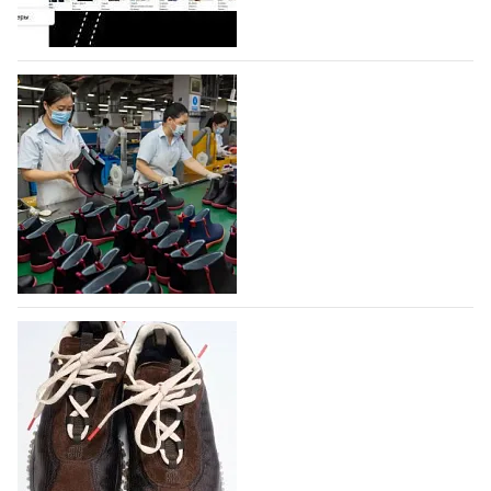
профессиональной обувной компанией,
объединяющей разработку, производство и…
07.08.2026
589
На платформе Lamoda - новый раздел и
условия продвижения локальных
дизайнерских марок
Российский маркетплейс Lamoda решил обновить
раздел для продажи продукции локальных
дизайнерских марок одежды, обуви и аксессуаров.
Бренды также получат маркетинговую…
06.08.2026
770
Объем мирового производства обуви в
2025 году практически не увеличился
В 2025 году мировое производство обуви
практически не изменилось, зафиксировав
незначительный рост на 0,1% до 24,6 млрд пар, -