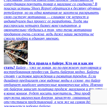
сотрудникам покупать товар в магазине со скидками? В
поисках истины Shoes Report обратился к десятку обувных
ретейлеров, но ни одна компания не захотела раскрывать
свою систему мотивации — слишком уж непрост и
индивидуален был процесс ее разработки. Тогда мы
расспросили четырех бизнес-консультантов, и
окончательно убедились в том, что тема мотивации
продавцов очень сложна, ведь даже наши эксперты не
смогли прийти к единому мнению.
Вся правда о байере. Кто он и как им
стать?
Байер – уже не новая, но по-прежнему популярная и
востребованная профессия. Быть байером модно. Байеры
стоят у истоков зарождения и развития трендов. Если
дизайнер предлагает свое видение моды в сезоне, то байер
отбирает наиболее интересные коммерческие идеи. Именно
от байеров зависит политика продаж магазинов и то, что,
в конце концов, будет носить покупатель. Эта профессия
окружена магическим флером, зачастую, связанным с
отсутствием представлений, в чем же на самом деле
заключается работа байера.