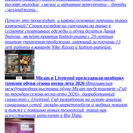
теснят молодые, смелые и активные конкуренты – бренды
- челленджеры.
Почему это происходит, и каковы основные причины таких
изменений? Своим взглядом на ситуацию на рынке в
сегменте спортивных одежды и обуви делится Дания
Ткачева, эксперт-практик fashion-рынка с 20-летним
опытом управления продажами, имеющий за плечами 13
лет работы в команде Nike Russia и fashion-ритейле.
Micam и Livetrend представили подборку
трендов обуви сезона весна-лето 2026
Итальянская
международная выставка обуви Micam представляет «Гид
по трендам сезона весна-лето 2026», разработанный
совместно с Livetrend. Гид разработан на основе анализа
социальных сетей, онлайн-маркетплейсов и модных показов,
а также с помощью новых технологий, таких как
искусственный интеллект и Big Data.