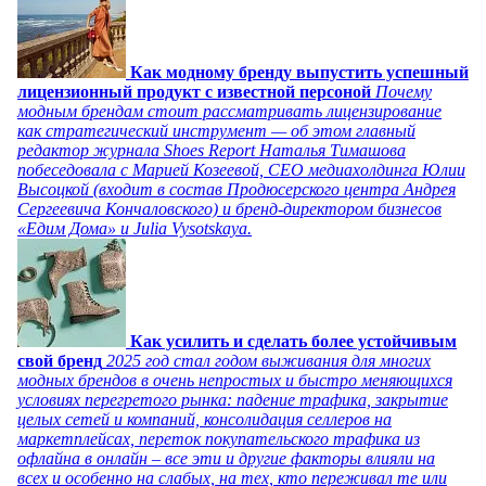
Как модному бренду выпустить успешный
лицензионный продукт с известной персоной
Почему
модным брендам стоит рассматривать лицензирование
как стратегический инструмент — об этом главный
редактор журнала Shoes Report Наталья Тимашова
побеседовала с Марией Козеевой, СЕО медиахолдинга Юлии
Высоцкой (входит в состав Продюсерского центра Андрея
Сергеевича Кончаловского) и бренд-директором бизнесов
«Едим Дома» и Julia Vysotskaya.
Как усилить и сделать более устойчивым
свой бренд
2025 год стал годом выживания для многих
модных брендов в очень непростых и быстро меняющихся
условиях перегретого рынка: падение трафика, закрытие
целых сетей и компаний, консолидация селлеров на
маркетплейсах, переток покупательского трафика из
офлайна в онлайн – все эти и другие факторы влияли на
всех и особенно на слабых, на тех, кто переживал те или