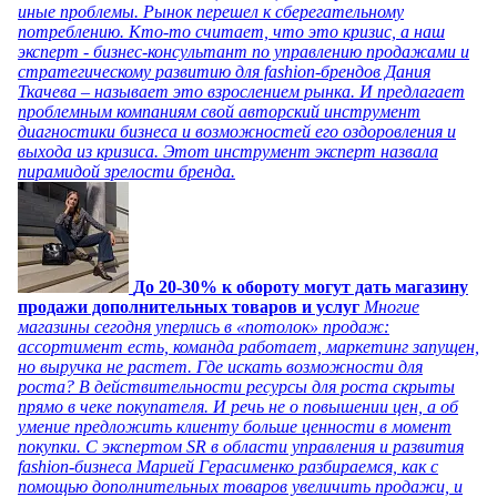
иные проблемы. Рынок перешел к сберегательному
потреблению. Кто-то считает, что это кризис, а наш
эксперт - бизнес-консультант по управлению продажами и
стратегическому развитию для fashion-брендов Дания
Ткачева – называет это взрослением рынка. И предлагает
проблемным компаниям свой авторский инструмент
диагностики бизнеса и возможностей его оздоровления и
выхода из кризиса. Этот инструмент эксперт назвала
пирамидой зрелости бренда.
До 20-30% к обороту могут дать магазину
продажи дополнительных товаров и услуг
Многие
магазины сегодня уперлись в «потолок» продаж:
ассортимент есть, команда работает, маркетинг запущен,
но выручка не растет. Где искать возможности для
роста? В действительности ресурсы для роста скрыты
прямо в чеке покупателя. И речь не о повышении цен, а об
умение предложить клиенту больше ценности в момент
покупки. С экспертом SR в области управления и развития
fashion-бизнеса Марией Герасименко разбираемся, как с
помощью дополнительных товаров увеличить продажи, и