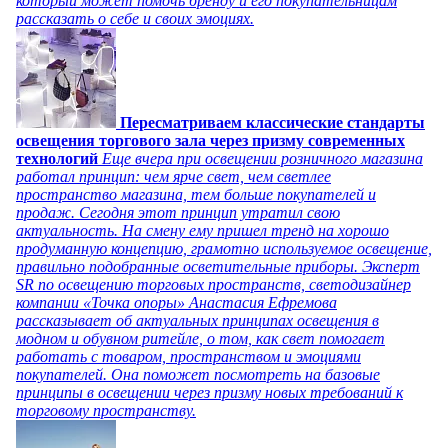
который может помочь бренду и его покупательницам
рассказать о себе и своих эмоциях.
Пересматриваем классические стандарты
освещения торгового зала через призму современных
технологий
Еще вчера при освещении розничного магазина
работал принцип: чем ярче свет, чем светлее
пространство магазина, тем больше покупателей и
продаж. Сегодня этот принцип утратил свою
актуальность. На смену ему пришел тренд на хорошо
продуманную концепцию, грамотно используемое освещение,
правильно подобранные осветительные приборы. Эксперт
SR по освещению торговых пространств, светодизайнер
компании «Точка опоры» Анастасия Ефремова
рассказывает об актуальных принципах освещения в
модном и обувном ритейле, о том, как свет помогает
работать с товаром, пространством и эмоциями
покупателей. Она поможет посмотреть на базовые
принципы в освещении через призму новых требований к
торговому пространству.