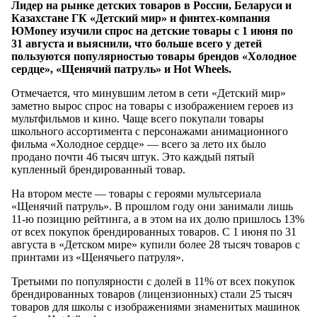
Лидер на рынке детских товаров в России, Беларуси и
Казахстане ГК «Детский мир» и финтех-компания
ЮMoney изучили спрос на детские товары с 1 июня по
31 августа и выяснили, что больше всего у детей
пользуются популярностью товары брендов «Холодное
сердце», «Щенячий патруль» и Hot Wheels.
Отмечается, что минувшим летом в сети «Детский мир»
заметно вырос спрос на товары с изображением героев из
мультфильмов и кино. Чаще всего покупали товары
школьного ассортимента с персонажами анимационного
фильма «Холодное сердце» — всего за лето их было
продано почти 46 тысяч штук. Это каждый пятый
купленный брендированный товар.
На втором месте — товары с героями мультсериала
«Щенячий патруль». В прошлом году они занимали лишь
11-ю позицию рейтинга, а в этом на их долю пришлось 13%
от всех покупок брендированных товаров. С 1 июня по 31
августа в «Детском мире» купили более 28 тысяч товаров с
принтами из «Щенячьего патруля».
Третьими по популярности с долей в 11% от всех покупок
брендированных товаров (лицензионных) стали 25 тысяч
товаров для школы с изображениями знаменитых машинок