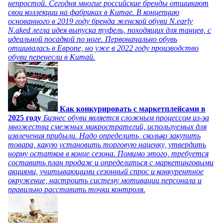
непростой. Сегодня многие российские бренды отшивают
свои коллекции на фабриках в Китае. В концепцию
основанного в 2019 году бренда женской обуви N.early
N.aked легла идея выпуска туфель, походящих для танцев, с
идеальной посадкой по ноге. Первоначально обувь
отшивалась в Европе, но уже в 2022 году производство
обуви перенесли в Китай.
Как конкурировать с маркетплейсами в
2025 году
Бизнес обуви является сложным процессом из-за
множества смежных микростратегий, используемых для
извлечения прибыли. Надо определить, сколько закупить
товара, какую установить торговую наценку, утвердить
норму остатков в конце сезона. Помимо этого, требуется
составить план продаж и определиться с маркетинговыми
акциями, учитывающими сезонный спрос и конкурентное
окружение, настроить систему мотивации персонала и
правильно расставить точки контроля.