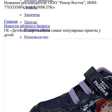
Название рекламодателя: ООО "Рикер Восток", ИНН:
7703335074, erid: LjN8K37Ko
Дизайн
Акценты
Главная
Тренды
Новости обувного бизнеса
Истории обуви
ГК «Детский мир» назвала самые популярные принты у
детей
Производство