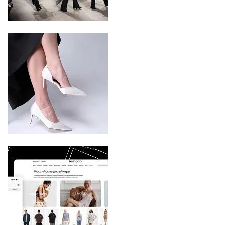
На участие в Московской неделе моды
подано 1047 заявок
На участие в седьмой Московской неделе моды,
которая пройдет в российской столице с 26 сентября
по 1 октября, уже подано 1047 заявок. Примерно
половину из них (494) прислали дизайнеры,
коллекции которых не были представлены в…
07.08.2026
724
BALLINA представит свои новинки на Euro
Shoes
Компания BALLINA Guangzhou Lihuang Footwear
Co., Ltd., основанная в 2011 году и расположенная в
Гуанчжоу, столице моды Китая, является