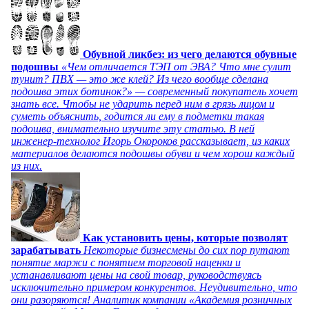
Обувной ликбез: из чего делаются обувные
подошвы
«Чем отличается ТЭП от ЭВА? Что мне сулит
тунит? ПВХ — это же клей? Из чего вообще сделана
подошва этих ботинок?» — современный покупатель хочет
знать все. Чтобы не ударить перед ним в грязь лицом и
суметь объяснить, годится ли ему в подметки такая
подошва, внимательно изучите эту статью. В ней
инженер-технолог Игорь Окороков рассказывает, из каких
материалов делаются подошвы обуви и чем хорош каждый
из них.
Как установить цены, которые позволят
зарабатывать
Некоторые бизнесмены до сих пор путают
понятие маржи с понятием торговой наценки и
устанавливают цены на свой товар, руководствуясь
исключительно примером конкурентов. Неудивительно, что
они разоряются! Аналитик компании «Академия розничных