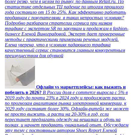
более резко, чем в целом по рынку, по данным Retail.ru. По
статистике отдельных ТЦ падение по итогам прошлого
года составило от 15 до 25%. Как эффективно работать
продавцам с покупателями в таких непростых условиях?
Подробно разбираем стратегии сервиса при низком
трафике с экспертом SR по закупкам и продажам в fashion-
бизнесе Еленой Виноградовой. Эксперт дает проверенные
методы с практическими примерами речевых модулей.
Елена уверена, что в условиях падающего трафика
качественный сервис становится главным конкурентным
преимуществом для обувной
Офлайн vs маркетплейсы: как выжить и
победить в 2026?
В России доля e commerce выросла с 5% в
2019 году до почти 23% в 2024 году и продолжает расти,
по прогнозам аналитиков рынка электронной коммерции, к
2029 году составит более 30%. Офлайн-ритейл же может
не просто выжить, а расти на 20-30% в год, если
перестанет предлагать одежду на вешалках и обувь на
полках, и начнет продавать уникальный опыт. Обсуждаем
эту тему с постоянным автором Shoes Report Еленой