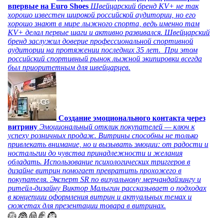
впервые на Euro Shoes
Швейцарский бренд KV+ не так
хорошо известен широкой российской аудитории, но его
хорошо знают в мире лыжного спорта, ведь именно там
KV+ делал первые шаги и активно развивался. Швейцарский
бренд заслужил доверие профессиональной спортивной
аудитории на протяжении последних 35 лет. При этом
российский спортивный рынок лыжной экипировки всегда
был приоритетным для швейцарцев.
Создание эмоционального контакта через
витрину
Эмоциональный отклик покупателей — ключ к
успеху розничных продаж. Витрины способны не только
привлекать внимание, но и вызывать эмоции: от радости и
ностальгии до чувства принадлежности и желания
обладать. Использование психологических триггеров в
дизайне витрин помогает превратить прохожего в
покупателя. Эксперт SR по визуальному мерчандайзингу и
ритейл-дизайну Виктор Малыгин рассказывает о подходах
в концепции оформления витрин и актуальных темах и
сюжетах для презентации товара в витринах.