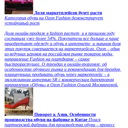
Доля маркетплейсов будет расти
Категория обуви на Ozon Fashion демонстрирует
устойчивый рост
Доля онлайн-продаж в fashion растет, и в прошлом году
составила уже более 54%. Покупатели все больше и чаще
приобретают одежду и обувь в интернете, и львиная доля
этих покупок совершается на маркетплейсах. Ozon – один
из ведущих игроков на российском рынке товаров моды,
направление Fashion на платформе – самое
быстрорастущее. О трендах в онлайн-торговле, об
особенностях обувного рынка и рекомендациях для брендов,
планирующих продавать обувь через маркетплейс – в
эксклюзивном интервью SR с коммерческим директором
направления «Обувь» в Ozon Fashion Ольгой Москвичевой.
Поворот к Азии. Особенности
производства обуви на фабрике в Китае
Поиск
партнерской фабрики для производства обуви – процесс