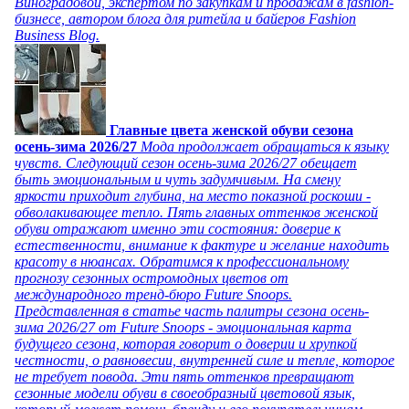
Виноградовой, экспертом по закупкам и продажам в fashion-
бизнесе, автором блога для ритейла и байеров Fashion
Business Blog.
Главные цвета женской обуви сезона
осень-зима 2026/27
Мода продолжает обращаться к языку
чувств. Следующий сезон осень-зима 2026/27 обещает
быть эмоциональным и чуть задумчивым. На смену
яркости приходит глубина, на место показной роскоши -
обволакивающее тепло. Пять главных оттенков женской
обуви отражают именно эти состояния: доверие к
естественности, внимание к фактуре и желание находить
красоту в нюансах. Обратимся к профессиональному
прогнозу сезонных остромодных цветов от
международного тренд-бюро Future Snoops.
Представленная в статье часть палитры сезона осень-
зима 2026/27 от Future Snoops - эмоциональная карта
будущего сезона, которая говорит о доверии и хрупкой
честности, о равновесии, внутренней силе и тепле, которое
не требует повода. Эти пять оттенков превращают
сезонные модели обуви в своеобразный цветовой язык,