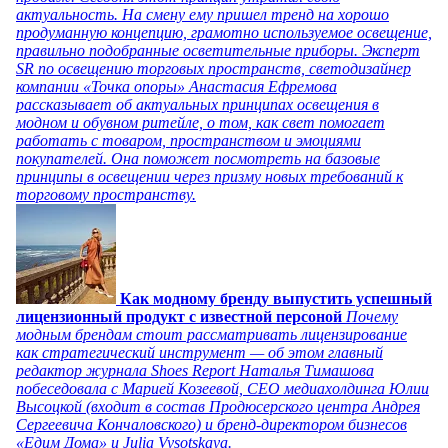
актуальность. На смену ему пришел тренд на хорошо
продуманную концепцию, грамотно используемое освещение,
правильно подобранные осветительные приборы. Эксперт
SR по освещению торговых пространств, светодизайнер
компании «Точка опоры» Анастасия Ефремова
рассказывает об актуальных принципах освещения в
модном и обувном ритейле, о том, как свет помогает
работать с товаром, пространством и эмоциями
покупателей. Она поможет посмотреть на базовые
принципы в освещении через призму новых требований к
торговому пространству.
Как модному бренду выпустить успешный
лицензионный продукт с известной персоной
Почему
модным брендам стоит рассматривать лицензирование
как стратегический инструмент — об этом главный
редактор журнала Shoes Report Наталья Тимашова
побеседовала с Марией Козеевой, СЕО медиахолдинга Юлии
Высоцкой (входит в состав Продюсерского центра Андрея
Сергеевича Кончаловского) и бренд-директором бизнесов
«Едим Дома» и Julia Vysotskaya.