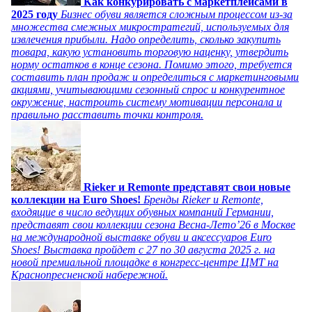
Как конкурировать с маркетплейсами в
2025 году
Бизнес обуви является сложным процессом из-за
множества смежных микростратегий, используемых для
извлечения прибыли. Надо определить, сколько закупить
товара, какую установить торговую наценку, утвердить
норму остатков в конце сезона. Помимо этого, требуется
составить план продаж и определиться с маркетинговыми
акциями, учитывающими сезонный спрос и конкурентное
окружение, настроить систему мотивации персонала и
правильно расставить точки контроля.
Rieker и Remonte представят свои новые
коллекции на Euro Shoes!
Бренды Rieker и Remonte,
входящие в число ведущих обувных компаний Германии,
представят свои коллекции сезона Весна-Лето’26 в Москве
на международной выставке обуви и аксессуаров Euro
Shoes! Выставка пройдет c 27 по 30 августа 2025 г. на
новой премиальной площадке в конгресс-центре ЦМТ на
Краснопресненской набережной.