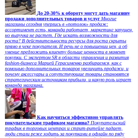
До 20-30% к обороту могут дать магазину
продажи дополнительных товаров и услуг
Многие
магазины сегодня уперлись в «потолок» продаж:
ассортимент есть, команда работает, маркетинг запущен,
но выручка не растет. Где искать возможности для
роста? В действительности ресурсы для роста скрыты
прямо в чеке покупателя. И речь не о повышении цен, а об
умение предложить клиенту больше ценности в момент
покупки. С экспертом SR в области управления и развития
fashion-бизнеса Марией Герасименко разбираемся, как с
помощью дополнительных товаров увеличить продажи, и
почему аксессуары и сопутствующие товары становятся
стратегическим источником прибыли, и какую роль играет
команда магазина.
Как научиться эффективно управлять
покупательским трафиком магазина?
Покупательский
трафик в торговых центрах и стрит-ритейле падает,
люди стали реже ходить за покупками в офлайн по ряду