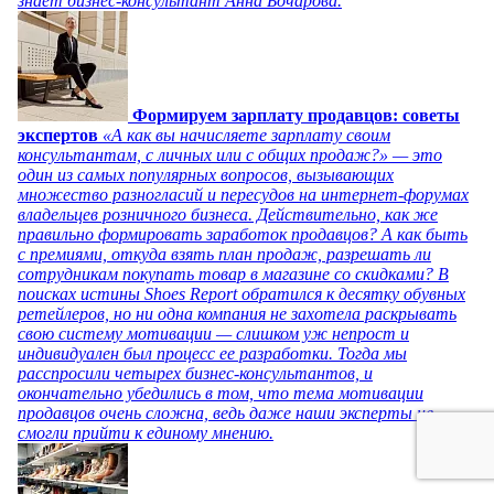
знает бизнес-консультант Анна Бочарова.
Формируем зарплату продавцов: советы
экспертов
«А как вы начисляете зарплату своим
консультантам, с личных или с общих продаж?» — это
один из самых популярных вопросов, вызывающих
множество разногласий и пересудов на интернет-форумах
владельцев розничного бизнеса. Действительно, как же
правильно формировать заработок продавцов? А как быть
с премиями, откуда взять план продаж, разрешать ли
сотрудникам покупать товар в магазине со скидками? В
поисках истины Shoes Report обратился к десятку обувных
ретейлеров, но ни одна компания не захотела раскрывать
свою систему мотивации — слишком уж непрост и
индивидуален был процесс ее разработки. Тогда мы
расспросили четырех бизнес-консультантов, и
окончательно убедились в том, что тема мотивации
продавцов очень сложна, ведь даже наши эксперты не
смогли прийти к единому мнению.