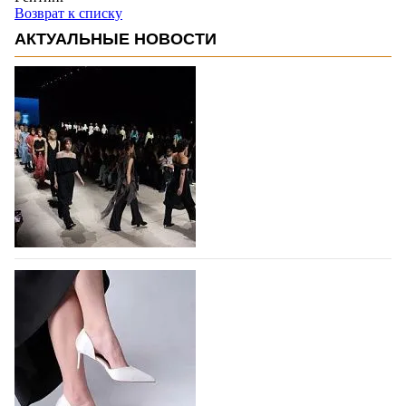
Возврат к списку
АКТУАЛЬНЫЕ НОВОСТИ
На участие в Московской неделе моды
подано 1047 заявок
На участие в седьмой Московской неделе моды,
которая пройдет в российской столице с 26 сентября
по 1 октября, уже подано 1047 заявок. Примерно