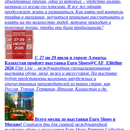
объективных причин, одна из которых – удобство онлайн-
шопинга со всеми его плюсами. И все же офлайн
продолжает жить и развиваться. Как взять под контроль
трафик в магазинах, научиться правильно рассчитывать и
влиять на то количество людей, которое приходит в
торговые точки, чтобы они были прибыльными?
C 27 по 29 июля в городе Алматы,
Казахстан пройдет выставка Euro Shoes@CAF_Eliteline
2026
Elite Line – международная специализированная
выставка обуви, меха, кожи и аксессуаров. На выставке
будут представлены коллекции зарубежных и
отечественных производителей из таких стран, как
Россия, Турция, Германия, Италия, Казахстан и др.
Всего месяц до выставки Euro Shoes в
Москве!
Считаем дни для главной международной
выставки обуви и аксессуаров Euro Shoes Premiere Collection