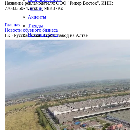
Название рекламодателя: ООО "Рикер Восток", ИНН:
7703335074, erid: LjN8K37Ko
Дизайн
Акценты
Главная
Тренды
Новости обувного бизнеса
Истории обуви
ГК «Русская кожа» строит завод на Алтае
Производство