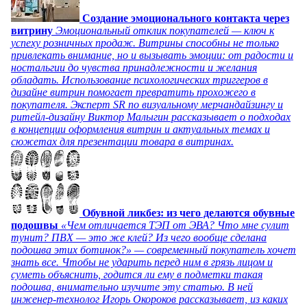
Создание эмоционального контакта через
витрину
Эмоциональный отклик покупателей — ключ к
успеху розничных продаж. Витрины способны не только
привлекать внимание, но и вызывать эмоции: от радости и
ностальгии до чувства принадлежности и желания
обладать. Использование психологических триггеров в
дизайне витрин помогает превратить прохожего в
покупателя. Эксперт SR по визуальному мерчандайзингу и
ритейл-дизайну Виктор Малыгин рассказывает о подходах
в концепции оформления витрин и актуальных темах и
сюжетах для презентации товара в витринах.
Обувной ликбез: из чего делаются обувные
подошвы
«Чем отличается ТЭП от ЭВА? Что мне сулит
тунит? ПВХ — это же клей? Из чего вообще сделана
подошва этих ботинок?» — современный покупатель хочет
знать все. Чтобы не ударить перед ним в грязь лицом и
суметь объяснить, годится ли ему в подметки такая
подошва, внимательно изучите эту статью. В ней
инженер-технолог Игорь Окороков рассказывает, из каких