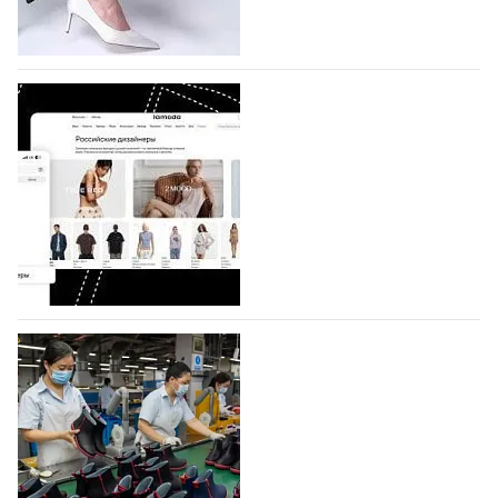
половину из них (494) прислали дизайнеры,
коллекции которых не были представлены в…
07.08.2026
743
BALLINA представит свои новинки на Euro
Shoes
Компания BALLINA Guangzhou Lihuang Footwear
Co., Ltd., основанная в 2011 году и расположенная в
Гуанчжоу, столице моды Китая, является
профессиональной обувной компанией,
объединяющей разработку, производство и…
07.08.2026
608
На платформе Lamoda - новый раздел и
условия продвижения локальных
дизайнерских марок
Российский маркетплейс Lamoda решил обновить
раздел для продажи продукции локальных