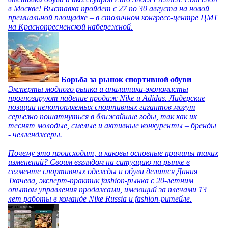
в Москве! Выставка пройдет с 27 по 30 августа на новой
премиальной площадке – в столичном конгресс-центре ЦМТ
на Краснопресненской набережной.
Борьба за рынок спортивной обуви
Эксперты модного рынка и аналитики-экономисты
прогнозируют падение продаж Nike и Adidas. Лидерские
позиции непотопляемых спортивных гигантов могут
серьезно пошатнуться в ближайшие годы, так как их
теснят молодые, смелые и активные конкуренты – бренды
- челленджеры.
Почему это происходит, и каковы основные причины таких
изменений? Своим взглядом на ситуацию на рынке в
сегменте спортивных одежды и обуви делится Дания
Ткачева, эксперт-практик fashion-рынка с 20-летним
опытом управления продажами, имеющий за плечами 13
лет работы в команде Nike Russia и fashion-ритейле.