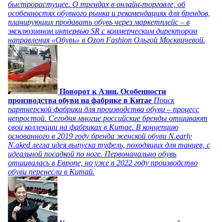
быстрорастущее. О трендах в онлайн-торговле, об
особенностях обувного рынка и рекомендациях для брендов,
планирующих продавать обувь через маркетплейс – в
эксклюзивном интервью SR с коммерческим директором
направления «Обувь» в Ozon Fashion Ольгой Москвичевой.
Поворот к Азии. Особенности
производства обуви на фабрике в Китае
Поиск
партнерской фабрики для производства обуви – процесс
непростой. Сегодня многие российские бренды отшивают
свои коллекции на фабриках в Китае. В концепцию
основанного в 2019 году бренда женской обуви N.early
N.aked легла идея выпуска туфель, походящих для танцев, с
идеальной посадкой по ноге. Первоначально обувь
отшивалась в Европе, но уже в 2022 году производство
обуви перенесли в Китай.