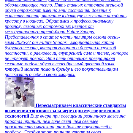
обволакивающее тепло. Пять главных оттенков женской
обуви отражают именно эти состояния: доверие к
естественности, внимание к фактуре и желание находить
красоту в нюансах. Обратимся к профессиональному
прогнозу сезонных остромодных цветов от
международного тренд-бюро Future Snoops.
Представленная в статье часть палитры сезона осень-
зима 2026/27 от Future Snoops - эмоциональная карта
будущего сезона, которая говорит о доверии и хрупкой
честности, о равновесии, внутренней силе и тепле, которое
не требует повода. Эти пять оттенков превращают
сезонные модели обуви в своеобразный цветовой язык,
который может помочь бренду и его покупательницам
рассказать о себе и своих эмоциях.
Пересматриваем классические стандарты
освещения торгового зала через призму современных
технологий
Еще вчера при освещении розничного магазина
работал принцип: чем ярче свет, чем светлее
пространство магазина, тем больше покупателей и
продаж. Сегодня этот принцип утратил свою