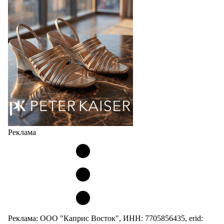
сникерины (гибридный вариант балеток и
кроссовок обтекаемой формы и с тонкой подошвой).
Но в модели Miu Miu Bubble присутствует еще и…
05.08.2026
3868
Реклама
Реклама: ООО "Каприс Восток", ИНН: 7705856435, erid: