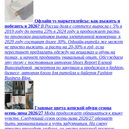
Офлайн vs маркетплейсы: как выжить и
победить в 2026?
В России доля e commerce выросла с 5% в
2019 году до почти 23% в 2024 году и продолжает расти,
по прогнозам аналитиков рынка электронной коммерции, к
2029 году составит более 30%. Офлайн-ритейл же может
не просто выжить, а расти на 20-30% в год, если
перестанет предлагать одежду на вешалках и обувь на
полках, и начнет продавать уникальный опыт. Обсуждаем
эту тему с постоянным автором Shoes Report Еленой
Виноградовой, экспертом по закупкам и продажам в fashion-
бизнесе, автором блога для ритейла и байеров Fashion
Business Blog.
Главные цвета женской обуви сезона
осень-зима 2026/27
Мода продолжает обращаться к языку
чувств. Следующий сезон осень-зима 2026/27 обещает
быть эмоциональным и чуть задумчивым. На смену
яркости приходит глубина, на место показной роскоши -