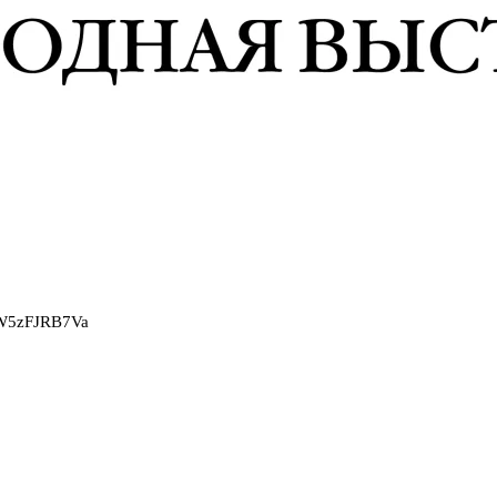
2W5zFJRB7Va