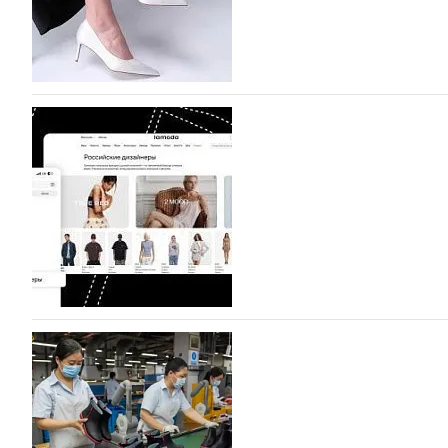
07.08.2026
90
BALLINA представит свои новинки на Euro Sh
Компания BALLINA Guangzhou Lihuang Footwear Co., Ltd
Гуанчжоу, столице моды Китая, является профессиона
разработку, производство и…
07.08.2026
108
На платформе Lamoda - новый раздел и усл
дизайнерских марок
Российский маркетплейс Lamoda решил обновить разде
марок одежды, обуви и аксессуаров. Бренды также по