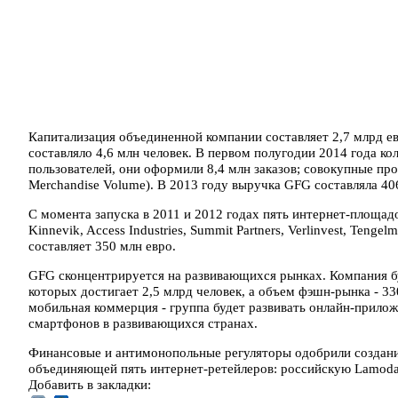
Капитализация объединенной компании составляет 2,7 млрд е
составляло 4,6 млн человек. В первом полугодии 2014 года к
пользователей, они оформили 8,4 млн заказов; совокупные пр
Merchandise Volume). В 2013 году выручка GFG составляла 40
С момента запуска в 2011 и 2012 годах пять интернет-площад
Kinnevik, Access Industries, Summit Partners, Verlinvest, Teng
составляет 350 млн евро.
GFG сконцентрируется на развивающихся рынках. Компания бу
которых достигает 2,5 млрд человек, а объем фэшн-рынка - 
мобильная коммерция - группа будет развивать онлайн-прилож
смартфонов в развивающихся странах.
Финансовые и антимонопольные регуляторы одобрили создани
объединяющей пять интернет-ретейлеров: российскую Lamoda
Добавить в закладки: