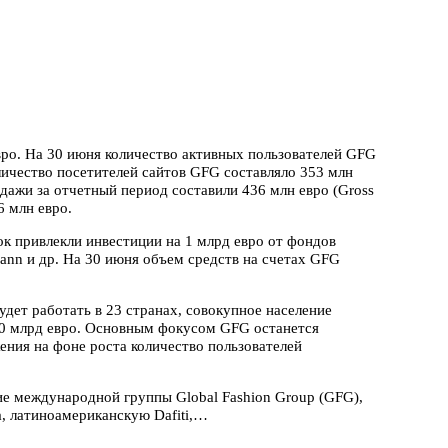
вро. На 30 июня количество активных пользователей GFG
оличество посетителей сайтов GFG составляло 353 млн
одажи за отчетный период составили 436 млн евро (Gross
6 млн евро.
ок привлекли инвестиции на 1 млрд евро от фондов
elmann и др. На 30 июня объем средств на счетах GFG
дет работать в 23 странах, совокупное население
330 млрд евро. Основным фокусом GFG останется
ения на фоне роста количество пользователей
е международной группы Global Fashion Group (GFG),
, латиноамериканскую Dafiti,…