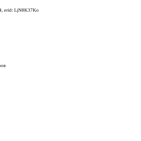
, erid: LjN8K37Ko
ров