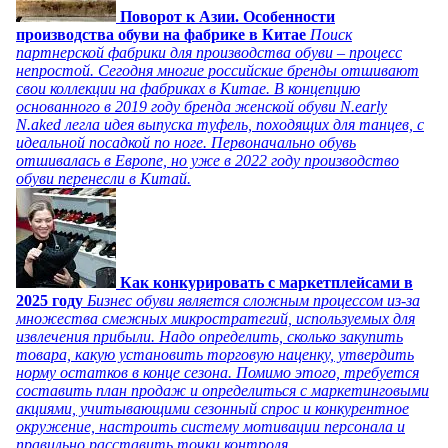
Поворот к Азии. Особенности
производства обуви на фабрике в Китае
Поиск
партнерской фабрики для производства обуви – процесс
непростой. Сегодня многие российские бренды отшивают
свои коллекции на фабриках в Китае. В концепцию
основанного в 2019 году бренда женской обуви N.early
N.aked легла идея выпуска туфель, походящих для танцев, с
идеальной посадкой по ноге. Первоначально обувь
отшивалась в Европе, но уже в 2022 году производство
обуви перенесли в Китай.
Как конкурировать с маркетплейсами в
2025 году
Бизнес обуви является сложным процессом из-за
множества смежных микростратегий, используемых для
извлечения прибыли. Надо определить, сколько закупить
товара, какую установить торговую наценку, утвердить
норму остатков в конце сезона. Помимо этого, требуется
составить план продаж и определиться с маркетинговыми
акциями, учитывающими сезонный спрос и конкурентное
окружение, настроить систему мотивации персонала и
правильно расставить точки контроля.