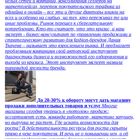
целых сетей и компаний, консолидация селлеров на
маркетплейсах, переток покупательского трафика из
офлайна в онлайн – все эти и другие факторы влияли на
всех и особенно на слабых, на тех, кто переживал те или
иные проблемы. Рынок перешел к сберегательному
потреблению. Кто-то считает, что это кризис, а наш
эксперт - бизнес-консультант по управлению продажами и
стратегическому развитию для fashion-брендов Дания
Ткачева – называет это взрослением рынка. И предлагает
проблемным компаниям свой авторский инструмент
диагностики бизнеса и возможностей его оздоровления и
выхода из кризиса. Этот инструмент эксперт назвала
пирамидой зрелости бренда.
До 20-30% к обороту могут дать магазину
продажи дополнительных товаров и услуг
Многие
магазины сегодня уперлись в «потолок» продаж:
ассортимент есть, команда работает, маркетинг запущен,
но выручка не растет. Где искать возможности для
роста? В действительности ресурсы для роста скрыты
прямо в чеке покупателя. И речь не о повышении цен, а об