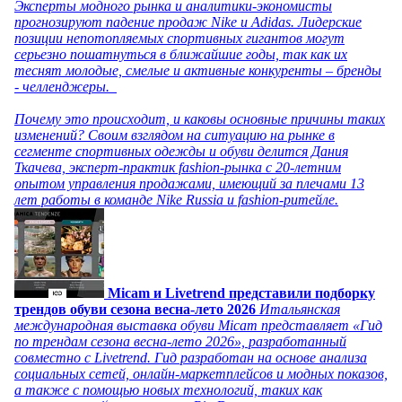
Эксперты модного рынка и аналитики-экономисты
прогнозируют падение продаж Nike и Adidas. Лидерские
позиции непотопляемых спортивных гигантов могут
серьезно пошатнуться в ближайшие годы, так как их
теснят молодые, смелые и активные конкуренты – бренды
- челленджеры.
Почему это происходит, и каковы основные причины таких
изменений? Своим взглядом на ситуацию на рынке в
сегменте спортивных одежды и обуви делится Дания
Ткачева, эксперт-практик fashion-рынка с 20-летним
опытом управления продажами, имеющий за плечами 13
лет работы в команде Nike Russia и fashion-ритейле.
Micam и Livetrend представили подборку
трендов обуви сезона весна-лето 2026
Итальянская
международная выставка обуви Micam представляет «Гид
по трендам сезона весна-лето 2026», разработанный
совместно с Livetrend. Гид разработан на основе анализа
социальных сетей, онлайн-маркетплейсов и модных показов,
а также с помощью новых технологий, таких как