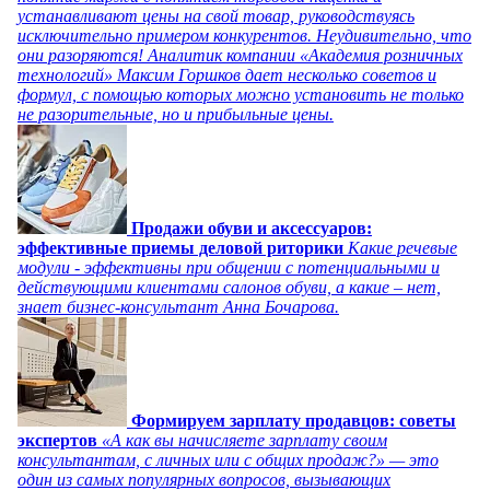
устанавливают цены на свой товар, руководствуясь
исключительно примером конкурентов. Неудивительно, что
они разоряются! Аналитик компании «Академия розничных
технологий» Максим Горшков дает несколько советов и
формул, с помощью которых можно установить не только
не разорительные, но и прибыльные цены.
Продажи обуви и аксессуаров:
эффективные приемы деловой риторики
Какие речевые
модули - эффективны при общении с потенциальными и
действующими клиентами салонов обуви, а какие – нет,
знает бизнес-консультант Анна Бочарова.
Формируем зарплату продавцов: советы
экспертов
«А как вы начисляете зарплату своим
консультантам, с личных или с общих продаж?» — это
один из самых популярных вопросов, вызывающих