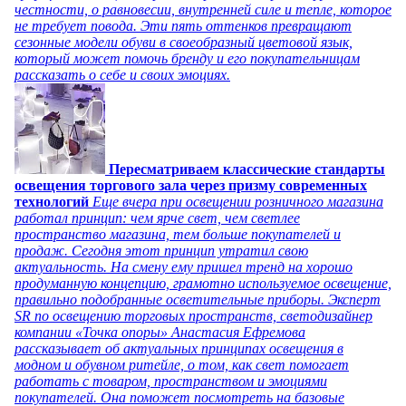
честности, о равновесии, внутренней силе и тепле, которое
не требует повода. Эти пять оттенков превращают
сезонные модели обуви в своеобразный цветовой язык,
который может помочь бренду и его покупательницам
рассказать о себе и своих эмоциях.
Пересматриваем классические стандарты
освещения торгового зала через призму современных
технологий
Еще вчера при освещении розничного магазина
работал принцип: чем ярче свет, чем светлее
пространство магазина, тем больше покупателей и
продаж. Сегодня этот принцип утратил свою
актуальность. На смену ему пришел тренд на хорошо
продуманную концепцию, грамотно используемое освещение,
правильно подобранные осветительные приборы. Эксперт
SR по освещению торговых пространств, светодизайнер
компании «Точка опоры» Анастасия Ефремова
рассказывает об актуальных принципах освещения в
модном и обувном ритейле, о том, как свет помогает
работать с товаром, пространством и эмоциями
покупателей. Она поможет посмотреть на базовые