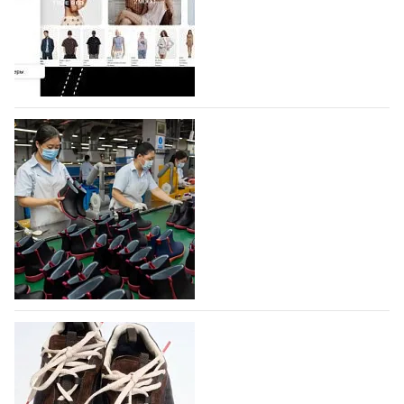
Co., Ltd., основанная в 2011 году и расположенная в
Гуанчжоу, столице моды Китая, является
профессиональной обувной компанией,
объединяющей разработку, производство и…
07.08.2026
713
На платформе Lamoda - новый раздел и
условия продвижения локальных
дизайнерских марок
Российский маркетплейс Lamoda решил обновить
раздел для продажи продукции локальных
дизайнерских марок одежды, обуви и аксессуаров.
Бренды также получат маркетинговую…
06.08.2026
901
Объем мирового производства обуви в
2025 году практически не увеличился
В 2025 году мировое производство обуви