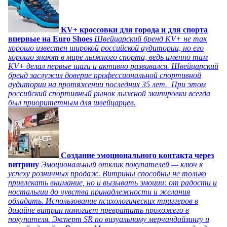
KV+ кроссовки для города и для спорта
впервые на Euro Shoes
Швейцарский бренд KV+ не так
хорошо известен широкой российской аудитории, но его
хорошо знают в мире лыжного спорта, ведь именно там
KV+ делал первые шаги и активно развивался. Швейцарский
бренд заслужил доверие профессиональной спортивной
аудитории на протяжении последних 35 лет. При этом
российский спортивный рынок лыжной экипировки всегда
был приоритетным для швейцарцев.
Создание эмоционального контакта через
витрину
Эмоциональный отклик покупателей — ключ к
успеху розничных продаж. Витрины способны не только
привлекать внимание, но и вызывать эмоции: от радости и
ностальгии до чувства принадлежности и желания
обладать. Использование психологических триггеров в
дизайне витрин помогает превратить прохожего в
покупателя. Эксперт SR по визуальному мерчандайзингу и