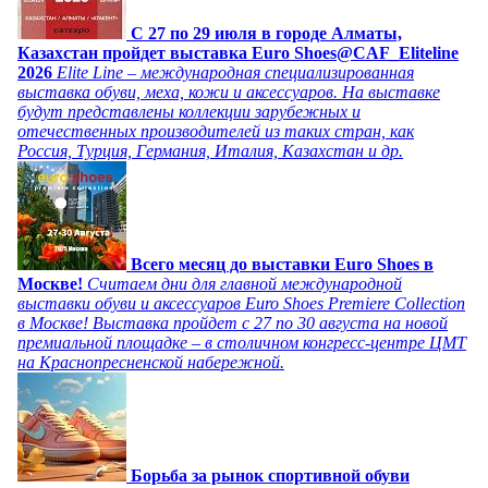
C 27 по 29 июля в городе Алматы,
Казахстан пройдет выставка Euro Shoes@CAF_Eliteline
2026
Elite Line – международная специализированная
выставка обуви, меха, кожи и аксессуаров. На выставке
будут представлены коллекции зарубежных и
отечественных производителей из таких стран, как
Россия, Турция, Германия, Италия, Казахстан и др.
Всего месяц до выставки Euro Shoes в
Москве!
Считаем дни для главной международной
выставки обуви и аксессуаров Euro Shoes Premiere Collection
в Москве! Выставка пройдет с 27 по 30 августа на новой
премиальной площадке – в столичном конгресс-центре ЦМТ
на Краснопресненской набережной.
Борьба за рынок спортивной обуви