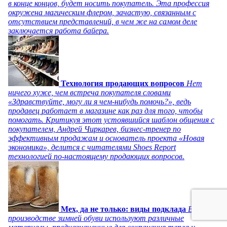
в конце концов, будет носить покупатель. Эта профессия
окружена магическим флером, зачастую, связанным с
отсутствием представлений, в чем же на самом деле
заключается работа байера.
Технология продающих вопросов
Нет
ничего хуже, чем встреча покупателя словами
«Здравствуйте, могу ли я чем-нибудь помочь?», ведь
продавец работает в магазине как раз для того, чтобы
помогать. Критикуя этот устоявшийся шаблон общения с
покупателем, Андрей Чиркарев, бизнес-тренер по
эффективным продажам и основатель проекта «Новая
экономика», делится с читателями Shoes Report
технологией по-настоящему продающих вопросов.
Мех, да не только: виды подклада
В
производстве зимней обуви используют различные