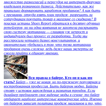
множество разногласий и пересудов на интернет-форумах
владельцев розничного бизнеса. Действительно, как же
правильно формировать заработок продавцов? А как быть
с премиями, откуда взять план продаж, разрешать ли
сотрудникам покупать товар в магазине со скидками? В
поисках истины Shoes Report обратился к десятку обувных
ретейлеров, но ни одна компания не захотела раскрывать
свою систему мотивации — слишком уж непрост и
индивидуален был процесс ее разработки. Тогда мы
расспросили четырех бизнес-консультантов, и
окончательно убедились в том, что тема мотивации
продавцов очень сложна, ведь даже наши эксперты не
смогли прийти к единому мнению.
Вся правда о байере. Кто он и как им
стать?
Байер – уже не новая, но по-прежнему популярная и
востребованная профессия. Быть байером модно. Байеры
стоят у истоков зарождения и развития трендов. Если
дизайнер предлагает свое видение моды в сезоне, то байер
отбирает наиболее интересные коммерческие идеи. Именно
от байеров зависит политика продаж магазинов и то, что,