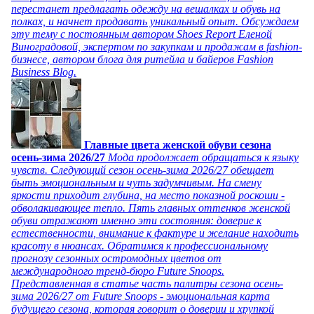
перестанет предлагать одежду на вешалках и обувь на
полках, и начнет продавать уникальный опыт. Обсуждаем
эту тему с постоянным автором Shoes Report Еленой
Виноградовой, экспертом по закупкам и продажам в fashion-
бизнесе, автором блога для ритейла и байеров Fashion
Business Blog.
Главные цвета женской обуви сезона
осень-зима 2026/27
Мода продолжает обращаться к языку
чувств. Следующий сезон осень-зима 2026/27 обещает
быть эмоциональным и чуть задумчивым. На смену
яркости приходит глубина, на место показной роскоши -
обволакивающее тепло. Пять главных оттенков женской
обуви отражают именно эти состояния: доверие к
естественности, внимание к фактуре и желание находить
красоту в нюансах. Обратимся к профессиональному
прогнозу сезонных остромодных цветов от
международного тренд-бюро Future Snoops.
Представленная в статье часть палитры сезона осень-
зима 2026/27 от Future Snoops - эмоциональная карта
будущего сезона, которая говорит о доверии и хрупкой