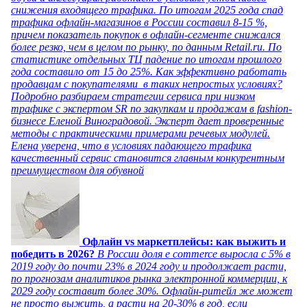
снижения входящего трафика. По итогам 2025 года спад
трафика офлайн-магазинов в России составил 8-15 %,
причем показатель покупок в офлайн-сегменте снижался
более резко, чем в целом по рынку, по данным Retail.ru. По
статистике отдельных ТЦ падение по итогам прошлого
года составило от 15 до 25%. Как эффективно работать
продавцам с покупателями в таких непростых условиях?
Подробно разбираем стратегии сервиса при низком
трафике с экспертом SR по закупкам и продажам в fashion-
бизнесе Еленой Виноградовой. Эксперт дает проверенные
методы с практическими примерами речевых модулей.
Елена уверена, что в условиях падающего трафика
качественный сервис становится главным конкурентным
преимуществом для обувной
Офлайн vs маркетплейсы: как выжить и
победить в 2026?
В России доля e commerce выросла с 5% в
2019 году до почти 23% в 2024 году и продолжает расти,
по прогнозам аналитиков рынка электронной коммерции, к
2029 году составит более 30%. Офлайн-ритейл же может
не просто выжить, а расти на 20-30% в год, если