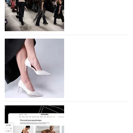
На участие в Московской неделе моды
подано 1047 заявок
На участие в седьмой Московской неделе моды,
которая пройдет в российской столице с 26 сентября
по 1 октября, уже подано 1047 заявок. Примерно
половину из них (494) прислали дизайнеры,
коллекции которых не были представлены в…
07.08.2026
844
BALLINA представит свои новинки на Euro
Shoes
Компания BALLINA Guangzhou Lihuang Footwear