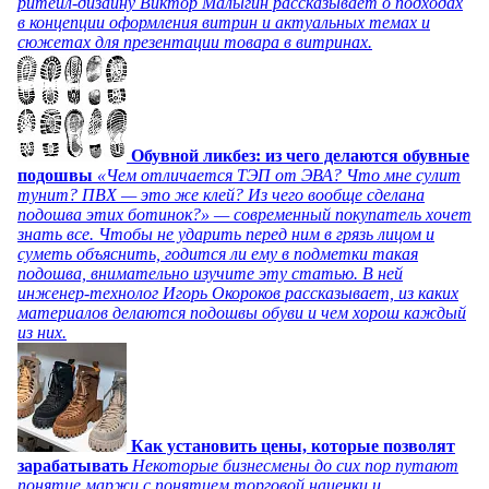
ритейл-дизайну Виктор Малыгин рассказывает о подходах
в концепции оформления витрин и актуальных темах и
сюжетах для презентации товара в витринах.
Обувной ликбез: из чего делаются обувные
подошвы
«Чем отличается ТЭП от ЭВА? Что мне сулит
тунит? ПВХ — это же клей? Из чего вообще сделана
подошва этих ботинок?» — современный покупатель хочет
знать все. Чтобы не ударить перед ним в грязь лицом и
суметь объяснить, годится ли ему в подметки такая
подошва, внимательно изучите эту статью. В ней
инженер-технолог Игорь Окороков рассказывает, из каких
материалов делаются подошвы обуви и чем хорош каждый
из них.
Как установить цены, которые позволят
зарабатывать
Некоторые бизнесмены до сих пор путают
понятие маржи с понятием торговой наценки и