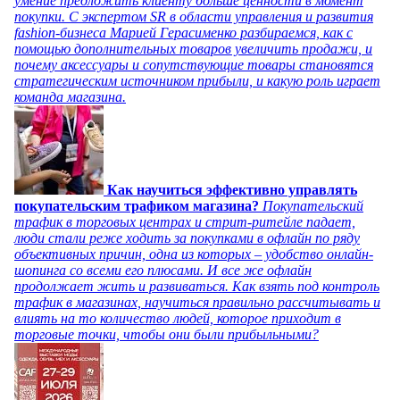
умение предложить клиенту больше ценности в момент
покупки. С экспертом SR в области управления и развития
fashion-бизнеса Марией Герасименко разбираемся, как с
помощью дополнительных товаров увеличить продажи, и
почему аксессуары и сопутствующие товары становятся
стратегическим источником прибыли, и какую роль играет
команда магазина.
Как научиться эффективно управлять
покупательским трафиком магазина?
Покупательский
трафик в торговых центрах и стрит-ритейле падает,
люди стали реже ходить за покупками в офлайн по ряду
объективных причин, одна из которых – удобство онлайн-
шопинга со всеми его плюсами. И все же офлайн
продолжает жить и развиваться. Как взять под контроль
трафик в магазинах, научиться правильно рассчитывать и
влиять на то количество людей, которое приходит в
торговые точки, чтобы они были прибыльными?