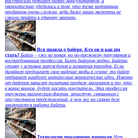
расспросили четырех бизнес-консультантов, и
окончательно убедились в том, что тема мотивации
продавцов очень сложна, ведь даже наши эксперты не
смогли прийти к единому мнению.
Вся правда о байере. Кто он и как им
стать?
Байер – уже не новая, но по-прежнему популярная и
востребованная профессия. Быть байером модно. Байеры
стоят у истоков зарождения и развития трендов. Если
дизайнер предлагает свое видение моды в сезоне, то байер
отбирает наиболее интересные коммерческие идеи. Именно
от байеров зависит политика продаж магазинов и то, что,
в конце концов, будет носить покупатель. Эта профессия
окружена магическим флером, зачастую, связанным с
отсутствием представлений, в чем же на самом деле
заключается работа байера.
Технология продающих вопросов
Нет