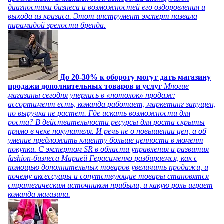
диагностики бизнеса и возможностей его оздоровления и
выхода из кризиса. Этот инструмент эксперт назвала
пирамидой зрелости бренда.
До 20-30% к обороту могут дать магазину
продажи дополнительных товаров и услуг
Многие
магазины сегодня уперлись в «потолок» продаж:
ассортимент есть, команда работает, маркетинг запущен,
но выручка не растет. Где искать возможности для
роста? В действительности ресурсы для роста скрыты
прямо в чеке покупателя. И речь не о повышении цен, а об
умение предложить клиенту больше ценности в момент
покупки. С экспертом SR в области управления и развития
fashion-бизнеса Марией Герасименко разбираемся, как с
помощью дополнительных товаров увеличить продажи, и
почему аксессуары и сопутствующие товары становятся
стратегическим источником прибыли, и какую роль играет
команда магазина.