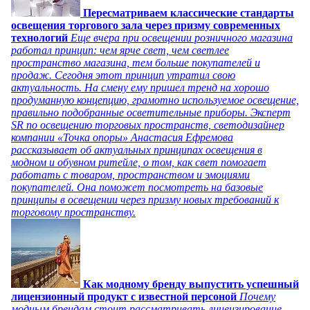
Пересматриваем классические стандарты
освещения торгового зала через призму современных
технологий
Еще вчера при освещении розничного магазина
работал принцип: чем ярче свет, чем светлее
пространство магазина, тем больше покупателей и
продаж. Сегодня этот принцип утратил свою
актуальность. На смену ему пришел тренд на хорошо
продуманную концепцию, грамотно используемое освещение,
правильно подобранные осветительные приборы. Эксперт
SR по освещению торговых пространств, светодизайнер
компании «Точка опоры» Анастасия Ефремова
рассказывает об актуальных принципах освещения в
модном и обувном ритейле, о том, как свет помогает
работать с товаром, пространством и эмоциями
покупателей. Она поможет посмотреть на базовые
принципы в освещении через призму новых требований к
торговому пространству.
Как модному бренду выпустить успешный
лицензионный продукт с известной персоной
Почему
модным брендам стоит рассматривать лицензирование