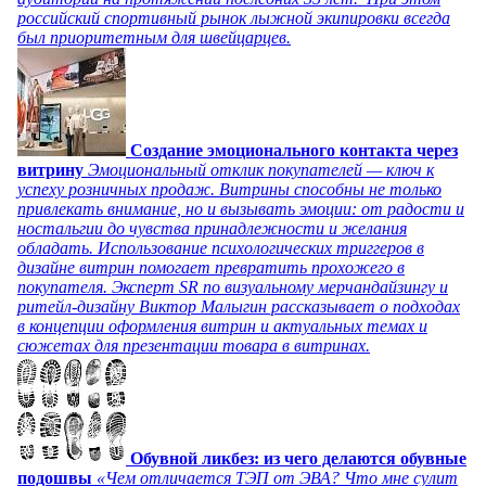
российский спортивный рынок лыжной экипировки всегда
был приоритетным для швейцарцев.
Создание эмоционального контакта через
витрину
Эмоциональный отклик покупателей — ключ к
успеху розничных продаж. Витрины способны не только
привлекать внимание, но и вызывать эмоции: от радости и
ностальгии до чувства принадлежности и желания
обладать. Использование психологических триггеров в
дизайне витрин помогает превратить прохожего в
покупателя. Эксперт SR по визуальному мерчандайзингу и
ритейл-дизайну Виктор Малыгин рассказывает о подходах
в концепции оформления витрин и актуальных темах и
сюжетах для презентации товара в витринах.
Обувной ликбез: из чего делаются обувные
подошвы
«Чем отличается ТЭП от ЭВА? Что мне сулит