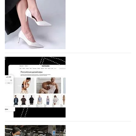
подано 1047 заявок
На участие в седьмой Московской неделе моды,
которая пройдет в российской столице с 26 сентября
по 1 октября, уже подано 1047 заявок. Примерно
половину из них (494) прислали дизайнеры,
коллекции которых не были представлены в…
07.08.2026
543
BALLINA представит свои новинки на Euro
Shoes
Компания BALLINA Guangzhou Lihuang Footwear
Co., Ltd., основанная в 2011 году и расположенная в
Гуанчжоу, столице моды Китая, является
профессиональной обувной компанией,
объединяющей разработку, производство и…
07.08.2026
396
На платформе Lamoda - новый раздел и