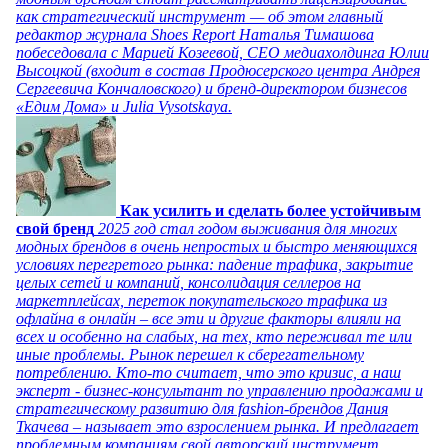
как стратегический инструмент — об этом главный
редактор журнала Shoes Report Наталья Тимашова
побеседовала с Марией Козеевой, СЕО медиахолдинга Юлии
Высоцкой (входит в состав Продюсерского центра Андрея
Сергеевича Кончаловского) и бренд-директором бизнесов
«Едим Дома» и Julia Vysotskaya.
Как усилить и сделать более устойчивым
свой бренд
2025 год стал годом выживания для многих
модных брендов в очень непростых и быстро меняющихся
условиях перегретого рынка: падение трафика, закрытие
целых сетей и компаний, консолидация селлеров на
маркетплейсах, переток покупательского трафика из
офлайна в онлайн – все эти и другие факторы влияли на
всех и особенно на слабых, на тех, кто переживал те или
иные проблемы. Рынок перешел к сберегательному
потреблению. Кто-то считает, что это кризис, а наш
эксперт - бизнес-консультант по управлению продажами и
стратегическому развитию для fashion-брендов Дания
Ткачева – называет это взрослением рынка. И предлагает
проблемным компаниям свой авторский инструмент