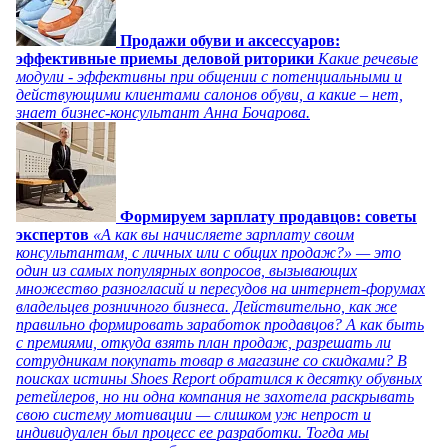
Продажи обуви и аксессуаров:
эффективные приемы деловой риторики
Какие речевые
модули - эффективны при общении с потенциальными и
действующими клиентами салонов обуви, а какие – нет,
знает бизнес-консультант Анна Бочарова.
Формируем зарплату продавцов: советы
экспертов
«А как вы начисляете зарплату своим
консультантам, с личных или с общих продаж?» — это
один из самых популярных вопросов, вызывающих
множество разногласий и пересудов на интернет-форумах
владельцев розничного бизнеса. Действительно, как же
правильно формировать заработок продавцов? А как быть
с премиями, откуда взять план продаж, разрешать ли
сотрудникам покупать товар в магазине со скидками? В
поисках истины Shoes Report обратился к десятку обувных
ретейлеров, но ни одна компания не захотела раскрывать
свою систему мотивации — слишком уж непрост и
индивидуален был процесс ее разработки. Тогда мы