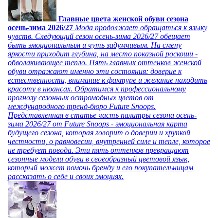
Главные цвета женской обуви сезона
осень-зима 2026/27
Мода продолжает обращаться к языку
чувств. Следующий сезон осень-зима 2026/27 обещает
быть эмоциональным и чуть задумчивым. На смену
яркости приходит глубина, на место показной роскоши -
обволакивающее тепло. Пять главных оттенков женской
обуви отражают именно эти состояния: доверие к
естественности, внимание к фактуре и желание находить
красоту в нюансах. Обратимся к профессиональному
прогнозу сезонных остромодных цветов от
международного тренд-бюро Future Snoops.
Представленная в статье часть палитры сезона осень-
зима 2026/27 от Future Snoops - эмоциональная карта
будущего сезона, которая говорит о доверии и хрупкой
честности, о равновесии, внутренней силе и тепле, которое
не требует повода. Эти пять оттенков превращают
сезонные модели обуви в своеобразный цветовой язык,
который может помочь бренду и его покупательницам
рассказать о себе и своих эмоциях.