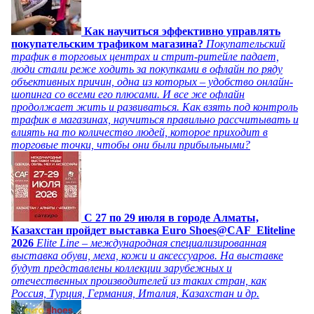
Как научиться эффективно управлять
покупательским трафиком магазина?
Покупательский
трафик в торговых центрах и стрит-ритейле падает,
люди стали реже ходить за покупками в офлайн по ряду
объективных причин, одна из которых – удобство онлайн-
шопинга со всеми его плюсами. И все же офлайн
продолжает жить и развиваться. Как взять под контроль
трафик в магазинах, научиться правильно рассчитывать и
влиять на то количество людей, которое приходит в
торговые точки, чтобы они были прибыльными?
C 27 по 29 июля в городе Алматы,
Казахстан пройдет выставка Euro Shoes@CAF_Eliteline
2026
Elite Line – международная специализированная
выставка обуви, меха, кожи и аксессуаров. На выставке
будут представлены коллекции зарубежных и
отечественных производителей из таких стран, как
Россия, Турция, Германия, Италия, Казахстан и др.