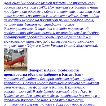
Доля онлайн-продаж в fashion растет, и в прошлом году
составила уже более 54%. Покупатели все больше и чаще
приобретают одежду и обувь в интернете, и львиная доля
этих покупок совершается на маркетплейсах. Ozon – один
из ведущих игроков на российском рынке товаров моды,
направление Fashion на платформе – самое
быстрорастущее. О трендах в онлайн-торговле, об
особенностях обувного рынка и рекомендациях для брендов,
планирующих продавать обувь через маркетплейс – в
эксклюзивном интервью SR с коммерческим директором
направления «Обувь» в Ozon Fashion Ольгой Москвичевой.
Поворот к Азии. Особенности
производства обуви на фабрике в Китае
Поиск
партнерской фабрики для производства обуви – процесс
непростой. Сегодня многие российские бренды отшивают
свои коллекции на фабриках в Китае. В концепцию
основанного в 2019 году бренда женской обуви N.early
N.aked легла идея выпуска туфель, походящих для танцев, с
идеальной посадкой по ноге. Первоначально обувь
отшивалась в Европе, но уже в 2022 году производство