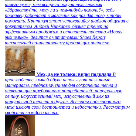
ничего хуже, чем встреча покупателя словами
«Здравствуйте, могу ли я чем-нибудь помочь?», ведь
продавец работает в магазине как раз для того, чтобы
помогать. Критикуя этот устоявшийся шаблон общения с
покупателем, Андрей Чиркарев, бизнес-тренер по
эффективным продажам и основатель проекта «Новая
экономика», делится с читателями Shoes Report
технологией по-настоящему продающих вопросов.
Мех, да не только: виды подклада
В
производстве зимней обуви используют различные
материалы, предназначенные для сохранения тепла и
отвечающие требованиям потребителей: натуральную
овчину, искусственный мех, искусственный мех из
натуральной шерсти и другие. Все виды подкладочного
меха имеют свои достоинства и недостатки. Рассмотрим
свойства каждого из них.