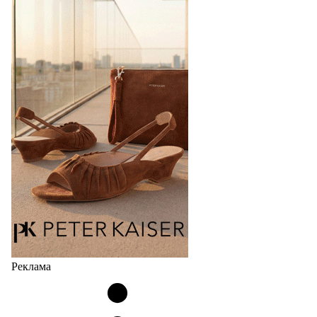
перевыпустил свой хит - кроссовки
Bubble
Популярный силуэт бренда,1999 года выпуска,
соответствует сегодняшнему тренду на
сникерины (гибридный вариант балеток и
кроссовок обтекаемой формы и с тонкой подошвой).
Но в модели Miu Miu Bubble присутствует еще и…
05.08.2026
2405
Реклама