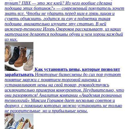
тунит? ПВХ — это же клей? Из чего вообще сделана
подошва этих ботинок?» — современный покупатель хочет
знать все. Чтобы не ударить перед ним в грязь лицом и
суметь объяснить, годится ли ему в подметки такая
подошва, внимательно изучите эту статью. В ней
инженер-технолог Игорь Окороков рассказывает, из каких
материалов делаются подошвы обуви и чем хорош каждый
из них.
Как установить цены, которые позволят
зарабатывать
Некоторые бизнесмены до сих пор путают
понятие маржи с понятием торговой наценки и
устанавливают цены на свой товар, руководствуясь
исключительно примером конкурентов. Неудивительно, что
они разоряются! Аналитик компании «Академия розничных
технологий» Максим Горшков дает несколько советов и
формул, с помощью которых можно установить не только
не разорительные, но и прибыльные цены.