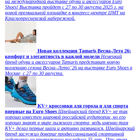
на международной выставке обуви и аксессуаров Euro
Shoes! Выставка пройдет c 27 по 30 августа 2025 г. на
новой премиальной площадке в конгресс-центре ЦМТ на
Краснопресненской набережной.
Новая коллекция Tamaris Весна-Лето 26:
комфорт и элегантность в каждой модели
Немецкий
бренд обуви и аксессуаров Tamaris представит новую
коллекцию сезона Весна–Лето’ 26 на выставке Euro Shoes в
Москве, с 27 по 30 августа.
KV+ кроссовки для города и для спорта
впервые на Euro Shoes
Швейцарский бренд KV+ не так
хорошо известен широкой российской аудитории, но его
хорошо знают в мире лыжного спорта, ведь именно там
KV+ делал первые шаги и активно развивался. Швейцарский
бренд заслужил доверие профессиональной спортивной
аудитории на протяжении последних 35 лет. При этом