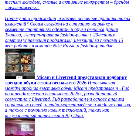
теснят молодые, смелые и активные конкуренты – бренды
- челленджеры.
Почему это происходит, и каковы основные причины таких
изменений? Своим взглядом на ситуацию на рынке в
сегменте спортивных одежды и обуви делится Дания
Ткачева, эксперт-практик fashion-рынка с 20-летним
опытом управления продажами, имеющий за плечами 13
лет работы в команде Nike Russia и fashion-ритейле.
Micam и Livetrend представили подборку
трендов обуви сезона весна-лето 2026
Итальянская
международная выставка обуви Micam представляет «Гид
по трендам сезона весна-лето 2026», разработанный
совместно с Livetrend. Гид разработан на основе анализа
социальных сетей, онлайн-маркетплейсов и модных показов,
а также с помощью новых технологий, таких как
искусственный интеллект и Big Data.