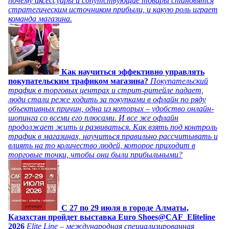
почему аксессуары и сопутствующие товары становятся
стратегическим источником прибыли, и какую роль играет
команда магазина.
Как научиться эффективно управлять
покупательским трафиком магазина?
Покупательский
трафик в торговых центрах и стрит-ритейле падает,
люди стали реже ходить за покупками в офлайн по ряду
объективных причин, одна из которых – удобство онлайн-
шопинга со всеми его плюсами. И все же офлайн
продолжает жить и развиваться. Как взять под контроль
трафик в магазинах, научиться правильно рассчитывать и
влиять на то количество людей, которое приходит в
торговые точки, чтобы они были прибыльными?
C 27 по 29 июля в городе Алматы,
Казахстан пройдет выставка Euro Shoes@CAF_Eliteline
2026
Elite Line – международная специализированная