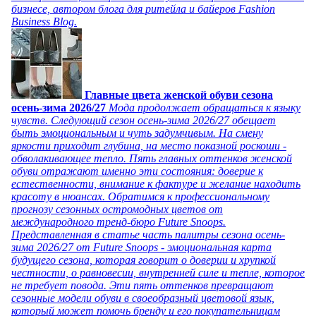
бизнесе, автором блога для ритейла и байеров Fashion
Business Blog.
Главные цвета женской обуви сезона
осень-зима 2026/27
Мода продолжает обращаться к языку
чувств. Следующий сезон осень-зима 2026/27 обещает
быть эмоциональным и чуть задумчивым. На смену
яркости приходит глубина, на место показной роскоши -
обволакивающее тепло. Пять главных оттенков женской
обуви отражают именно эти состояния: доверие к
естественности, внимание к фактуре и желание находить
красоту в нюансах. Обратимся к профессиональному
прогнозу сезонных остромодных цветов от
международного тренд-бюро Future Snoops.
Представленная в статье часть палитры сезона осень-
зима 2026/27 от Future Snoops - эмоциональная карта
будущего сезона, которая говорит о доверии и хрупкой
честности, о равновесии, внутренней силе и тепле, которое
не требует повода. Эти пять оттенков превращают
сезонные модели обуви в своеобразный цветовой язык,
который может помочь бренду и его покупательницам