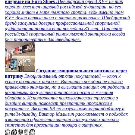
впервые на Euro Shoes
Швейцарский бренд KV+ не так
хорошо известен широкой российской аудитории, но его
хорошо знают в мире лыжного спорта, ведь именно там
KV+ делал первые шаги и активно развивался. Швейцарский
бренд заслужил доверие профессиональной спортивной
аудитории на протяжении последних 35 лет. При этом
российский спортивный рынок лыжной экипировки всегда
был приоритетным для швейцарцев.
Создание эмоционального контакта через
витрину
Эмоциональный отклик покупателей — ключ к
успеху розничных продаж. Витрины способны не только
привлекать внимание, но и вызывать эмоции: от радости и
ностальгии до чувства принадлежности и желания
обладать. Использование психологических триггеров в
дизайне витрин помогает превратить прохожего в
покупателя. Эксперт SR по визуальному мерчандайзингу и
ритейл-дизайну Виктор Малыгин рассказывает о подходах
в концепции оформления витрин и актуальных темах и
сюжетах для презентации товара в витринах.