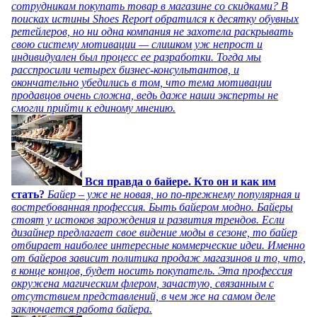
сотрудникам покупать товар в магазине со скидками? В
поисках истины Shoes Report обратился к десятку обувных
ретейлеров, но ни одна компания не захотела раскрывать
свою систему мотивации — слишком уж непрост и
индивидуален был процесс ее разработки. Тогда мы
расспросили четырех бизнес-консультантов, и
окончательно убедились в том, что тема мотивации
продавцов очень сложна, ведь даже наши эксперты не
смогли прийти к единому мнению.
Вся правда о байере. Кто он и как им
стать?
Байер – уже не новая, но по-прежнему популярная и
востребованная профессия. Быть байером модно. Байеры
стоят у истоков зарождения и развития трендов. Если
дизайнер предлагает свое видение моды в сезоне, то байер
отбирает наиболее интересные коммерческие идеи. Именно
от байеров зависит политика продаж магазинов и то, что,
в конце концов, будет носить покупатель. Эта профессия
окружена магическим флером, зачастую, связанным с
отсутствием представлений, в чем же на самом деле
заключается работа байера.