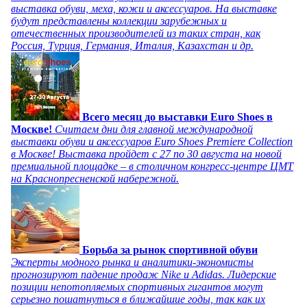
выставка обуви, меха, кожи и аксессуаров. На выставке
будут представлены коллекции зарубежных и
отечественных производителей из таких стран, как
Россия, Турция, Германия, Италия, Казахстан и др.
Всего месяц до выставки Euro Shoes в
Москве!
Считаем дни для главной международной
выставки обуви и аксессуаров Euro Shoes Premiere Collection
в Москве! Выставка пройдет с 27 по 30 августа на новой
премиальной площадке – в столичном конгресс-центре ЦМТ
на Краснопресненской набережной.
Борьба за рынок спортивной обуви
Эксперты модного рынка и аналитики-экономисты
прогнозируют падение продаж Nike и Adidas. Лидерские
позиции непотопляемых спортивных гигантов могут
серьезно пошатнуться в ближайшие годы, так как их