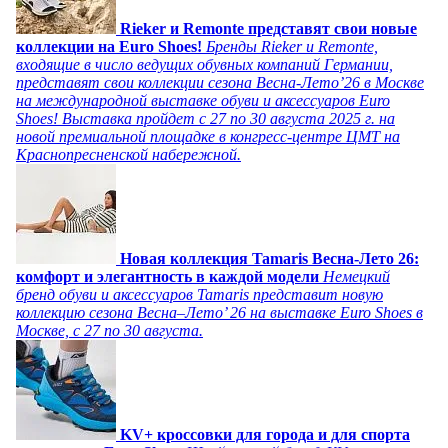
Rieker и Remonte представят свои новые
коллекции на Euro Shoes!
Бренды Rieker и Remonte,
входящие в число ведущих обувных компаний Германии,
представят свои коллекции сезона Весна-Лето’26 в Москве
на международной выставке обуви и аксессуаров Euro
Shoes! Выставка пройдет c 27 по 30 августа 2025 г. на
новой премиальной площадке в конгресс-центре ЦМТ на
Краснопресненской набережной.
Новая коллекция Tamaris Весна-Лето 26:
комфорт и элегантность в каждой модели
Немецкий
бренд обуви и аксессуаров Tamaris представит новую
коллекцию сезона Весна–Лето’ 26 на выставке Euro Shoes в
Москве, с 27 по 30 августа.
KV+ кроссовки для города и для спорта