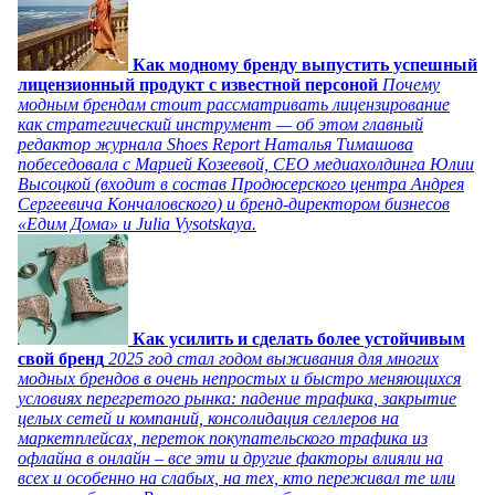
Как модному бренду выпустить успешный
лицензионный продукт с известной персоной
Почему
модным брендам стоит рассматривать лицензирование
как стратегический инструмент — об этом главный
редактор журнала Shoes Report Наталья Тимашова
побеседовала с Марией Козеевой, СЕО медиахолдинга Юлии
Высоцкой (входит в состав Продюсерского центра Андрея
Сергеевича Кончаловского) и бренд-директором бизнесов
«Едим Дома» и Julia Vysotskaya.
Как усилить и сделать более устойчивым
свой бренд
2025 год стал годом выживания для многих
модных брендов в очень непростых и быстро меняющихся
условиях перегретого рынка: падение трафика, закрытие
целых сетей и компаний, консолидация селлеров на
маркетплейсах, переток покупательского трафика из
офлайна в онлайн – все эти и другие факторы влияли на
всех и особенно на слабых, на тех, кто переживал те или