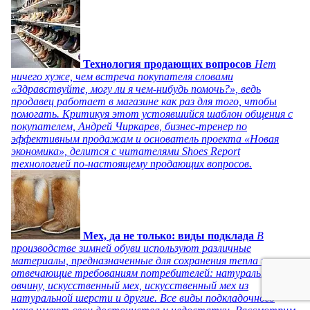
Технология продающих вопросов
Нет
ничего хуже, чем встреча покупателя словами
«Здравствуйте, могу ли я чем-нибудь помочь?», ведь
продавец работает в магазине как раз для того, чтобы
помогать. Критикуя этот устоявшийся шаблон общения с
покупателем, Андрей Чиркарев, бизнес-тренер по
эффективным продажам и основатель проекта «Новая
экономика», делится с читателями Shoes Report
технологией по-настоящему продающих вопросов.
Мех, да не только: виды подклада
В
производстве зимней обуви используют различные
материалы, предназначенные для сохранения тепла и
отвечающие требованиям потребителей: натуральную
овчину, искусственный мех, искусственный мех из
натуральной шерсти и другие. Все виды подкладочного