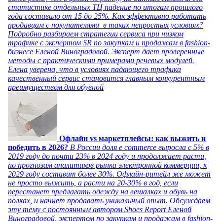
статистике отдельных ТЦ падение по итогам прошлого
года составило от 15 до 25%. Как эффективно работать
продавцам с покупателями в таких непростых условиях?
Подробно разбираем стратегии сервиса при низком
трафике с экспертом SR по закупкам и продажам в fashion-
бизнесе Еленой Виноградовой. Эксперт дает проверенные
методы с практическими примерами речевых модулей.
Елена уверена, что в условиях падающего трафика
качественный сервис становится главным конкурентным
преимуществом для обувной
Офлайн vs маркетплейсы: как выжить и
победить в 2026?
В России доля e commerce выросла с 5% в
2019 году до почти 23% в 2024 году и продолжает расти,
по прогнозам аналитиков рынка электронной коммерции, к
2029 году составит более 30%. Офлайн-ритейл же может
не просто выжить, а расти на 20-30% в год, если
перестанет предлагать одежду на вешалках и обувь на
полках, и начнет продавать уникальный опыт. Обсуждаем
эту тему с постоянным автором Shoes Report Еленой
Виноградовой, экспертом по закупкам и продажам в fashion-