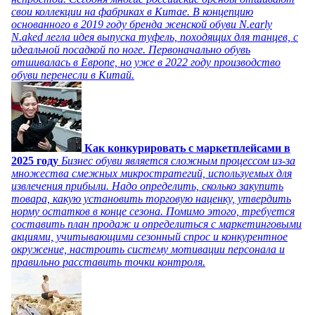
свои коллекции на фабриках в Китае. В концепцию
основанного в 2019 году бренда женской обуви N.early
N.aked легла идея выпуска туфель, походящих для танцев, с
идеальной посадкой по ноге. Первоначально обувь
отшивалась в Европе, но уже в 2022 году производство
обуви перенесли в Китай.
Как конкурировать с маркетплейсами в
2025 году
Бизнес обуви является сложным процессом из-за
множества смежных микростратегий, используемых для
извлечения прибыли. Надо определить, сколько закупить
товара, какую установить торговую наценку, утвердить
норму остатков в конце сезона. Помимо этого, требуется
составить план продаж и определиться с маркетинговыми
акциями, учитывающими сезонный спрос и конкурентное
окружение, настроить систему мотивации персонала и
правильно расставить точки контроля.