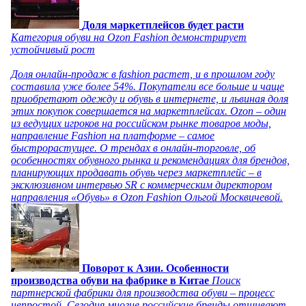
Доля маркетплейсов будет расти
Категория обуви на Ozon Fashion демонстрирует
устойчивый рост
Доля онлайн-продаж в fashion растет, и в прошлом году
составила уже более 54%. Покупатели все больше и чаще
приобретают одежду и обувь в интернете, и львиная доля
этих покупок совершается на маркетплейсах. Ozon – один
из ведущих игроков на российском рынке товаров моды,
направление Fashion на платформе – самое
быстрорастущее. О трендах в онлайн-торговле, об
особенностях обувного рынка и рекомендациях для брендов,
планирующих продавать обувь через маркетплейс – в
эксклюзивном интервью SR с коммерческим директором
направления «Обувь» в Ozon Fashion Ольгой Москвичевой.
Поворот к Азии. Особенности
производства обуви на фабрике в Китае
Поиск
партнерской фабрики для производства обуви – процесс
непростой. Сегодня многие российские бренды отшивают