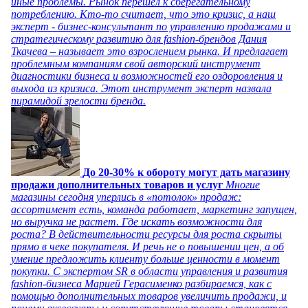
иные проблемы. Рынок перешел к сберегательному
потреблению. Кто-то считает, что это кризис, а наш
эксперт - бизнес-консультант по управлению продажами и
стратегическому развитию для fashion-брендов Дания
Ткачева – называет это взрослением рынка. И предлагает
проблемным компаниям свой авторский инструмент
диагностики бизнеса и возможностей его оздоровления и
выхода из кризиса. Этот инструмент эксперт назвала
пирамидой зрелости бренда.
До 20-30% к обороту могут дать магазину
продажи дополнительных товаров и услуг
Многие
магазины сегодня уперлись в «потолок» продаж:
ассортимент есть, команда работает, маркетинг запущен,
но выручка не растет. Где искать возможности для
роста? В действительности ресурсы для роста скрыты
прямо в чеке покупателя. И речь не о повышении цен, а об
умение предложить клиенту больше ценности в момент
покупки. С экспертом SR в области управления и развития
fashion-бизнеса Марией Герасименко разбираемся, как с
помощью дополнительных товаров увеличить продажи, и