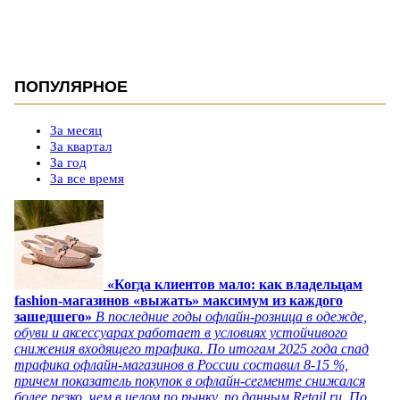
ПОПУЛЯРНОЕ
За месяц
За квартал
За год
За все время
«Когда клиентов мало: как владельцам
fashion-магазинов «выжать» максимум из каждого
зашедшего»
В последние годы офлайн-розница в одежде,
обуви и аксессуарах работает в условиях устойчивого
снижения входящего трафика. По итогам 2025 года спад
трафика офлайн-магазинов в России составил 8-15 %,
причем показатель покупок в офлайн-сегменте снижался
более резко, чем в целом по рынку, по данным Retail.ru. По