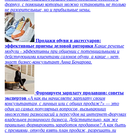
формул, с помощью которых можно установить не только
не разорительные, но и прибыльные цены.
Продажи обуви и аксессуаров:
эффективные приемы деловой риторики
Какие речевые
модули - эффективны при общении с потенциальными и
действующими клиентами салонов обуви, а какие – нет,
знает бизнес-консультант Анна Бочарова.
Формируем зарплату продавцов: советы
экспертов
«А как вы начисляете зарплату своим
консультантам, с личных или с общих продаж?» — это
один из самых популярных вопросов, вызывающих
множество разногласий и пересудов на интернет-форумах
владельцев розничного бизнеса. Действительно, как же
правильно формировать заработок продавцов? А как быть
с премиями, откуда взять план продаж, разрешать ли