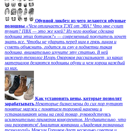
Обувной ликбез: из чего делаются обувные
подошвы
«Чем отличается ТЭП от ЭВА? Что мне сулит
тунит? ПВХ — это же клей? Из чего вообще сделана
подошва этих ботинок?» — современный покупатель хочет
знать все. Чтобы не ударить перед ним в грязь лицом и
суметь объяснить, годится ли ему в подметки такая
подошва, внимательно изучите эту статью. В ней
инженер-технолог Игорь Окороков рассказывает, из каких
материалов делаются подошвы обуви и чем хорош каждый
из них.
Как установить цены, которые позволят
зарабатывать
Некоторые бизнесмены до сих пор путают
понятие маржи с понятием торговой наценки и
устанавливают цены на свой товар, руководствуясь
исключительно примером конкурентов. Неудивительно, что
они разоряются! Аналитик компании «Академия розничных
технологий» Максим Горшков дает несколько советов и