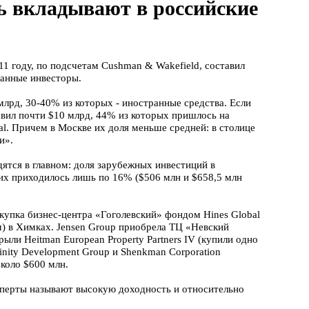
ь вкладывают в российские
 году, по подсчетам Сushman & Wakefield, составил
ранные инвесторы.
млрд, 30-40% из которых - иностранные средства. Если
тавил почти $10 млрд, 44% из которых пришлось на
nal. Причем в Москве их доля меньше средней: в столице
и».
ятся в главном: доля зарубежных инвестиций в
них приходилось лишь по 16% ($506 млн и $658,5 млн
окупка бизнес-центра «Гоголевский» фондом Hines Global
 м) в Химках. Jensen Group приобрела ТЦ «Невский
ыли Heitman European Property Partners IV (купили одно
inity Development Group и Shenkman Corporation
около $600 млн.
сперты называют высокую доходность и относительно