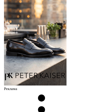
сникерины (гибридный вариант балеток и кроссовок об
модели Miu Miu Bubble присутствует еще и…
05.08.2026
3062
Реклама