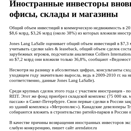
Иностранные инвесторы внов
офисы, склады и магазины
Общий объем инвестиций в коммерческую недвижимость в 2011
$8,6 млрд, $3,26 млрд (около 38%) из которых вложили иност
Jones Lang LaSalle оценивает общий объем инвестиций в $7,3 
учитывать сделки sales & leaseback, общий объем сделок сос
зарубежных игроков, подсчитали аналитики Сolliers Internatio
из $7,2 млрд они вложили только 36,8%, сообщают «Ведомост
Несмотря на разницу в абсолютных цифрах, консультанты сход
уходящем году значительно выросла, ведь в 2009-2010 гг. на 
соответственно, данные Jones Lang LaSalle).
Среди крупных сделок этого года с участием иностранцев - п
REIT. Этот же фонд приобрел складской комплекс (75 000 кв.
пассаж» в Санкт-Петербурге. Свои первые сделки в России закр
из зданий комплекса «Метрополис»). Канадские девелоперы Tr
собираются вложить в строительство ритейл-парков в России 
В качестве причины возвращения иностранных инвесторов эк
слабую конкуренцию, пишет сайт arendator.ru