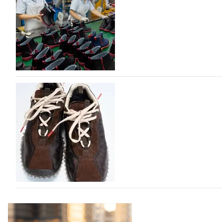
Российский маркетплейс Lamoda решил обновить разде
марок одежды, обуви и аксессуаров. Бренды также по
06.08.2026
680
Объем мирового производства обуви в 2025 г
В 2025 году мировое производство обуви практически н
на 0,1% до 24,6 млрд пар, - данные опубликованы в а
2026», Португальской ассоциацией…
06.08.2026
777
Miu Miu в сезоне Осень-Зима 2026 перевыпуст
Популярный силуэт бренда,1999 года выпуска, соответ