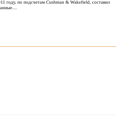
1 году, по подсчетам Сushman & Wakefield, составил
транные…
 1047 заявок
 пройдет в российской столице с 26 сентября по 1