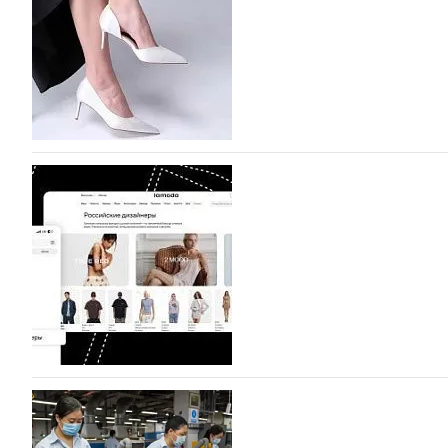
октября, уже подано 1047 заявок. Примерно половину и
которых не были представлены в…
07.08.2026
644
BALLINA представит свои новинки на Euro Sh
Компания BALLINA Guangzhou Lihuang Footwear Co., Ltd
Гуанчжоу, столице моды Китая, является профессиона
разработку, производство и…
07.08.2026
504
На платформе Lamoda - новый раздел и усл
дизайнерских марок