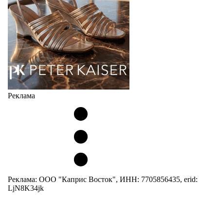
Но в модели Miu Miu Bubble присутствует еще и…
05.08.2026
4627
Реклама
Реклама: ООО "Каприс Восток", ИНН: 7705856435, erid:
LjN8K34jk