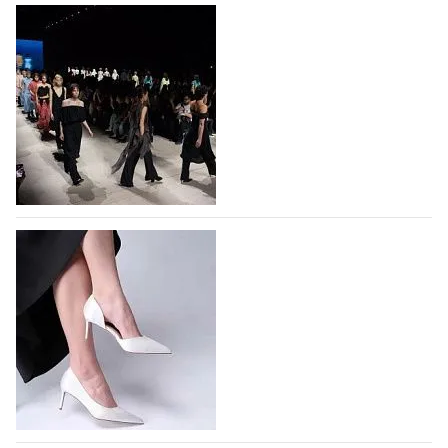
На участие в Московской неделе моды
подано 1047 заявок
На участие в седьмой Московской неделе моды,
которая пройдет в российской столице с 26 сентября
по 1 октября, уже подано 1047 заявок. Примерно
половину из них (494) прислали дизайнеры,
коллекции которых не были представлены в…
07.08.2026
844