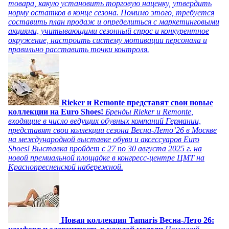
товара, какую установить торговую наценку, утвердить
норму остатков в конце сезона. Помимо этого, требуется
составить план продаж и определиться с маркетинговыми
акциями, учитывающими сезонный спрос и конкурентное
окружение, настроить систему мотивации персонала и
правильно расставить точки контроля.
Rieker и Remonte представят свои новые
коллекции на Euro Shoes!
Бренды Rieker и Remonte,
входящие в число ведущих обувных компаний Германии,
представят свои коллекции сезона Весна-Лето’26 в Москве
на международной выставке обуви и аксессуаров Euro
Shoes! Выставка пройдет c 27 по 30 августа 2025 г. на
новой премиальной площадке в конгресс-центре ЦМТ на
Краснопресненской набережной.
Новая коллекция Tamaris Весна-Лето 26: