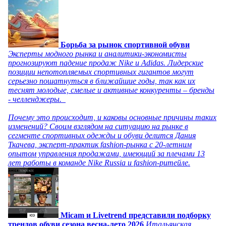
Борьба за рынок спортивной обуви
Эксперты модного рынка и аналитики-экономисты
прогнозируют падение продаж Nike и Adidas. Лидерские
позиции непотопляемых спортивных гигантов могут
серьезно пошатнуться в ближайшие годы, так как их
теснят молодые, смелые и активные конкуренты – бренды
- челленджеры.
Почему это происходит, и каковы основные причины таких
изменений? Своим взглядом на ситуацию на рынке в
сегменте спортивных одежды и обуви делится Дания
Ткачева, эксперт-практик fashion-рынка с 20-летним
опытом управления продажами, имеющий за плечами 13
лет работы в команде Nike Russia и fashion-ритейле.
Micam и Livetrend представили подборку
трендов обуви сезона весна-лето 2026
Итальянская