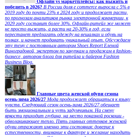
Офлайн vs маркетплейсы: как выжить и
победить в 2026?
В России доля e commerce выросла с 5% в
2019 году до почти 23% в 2024 году и продолжает расти,
по прогнозам аналитиков рынка электронной коммерции, к
2029 году составит более 30%. Офлайн-ритейл же может
не просто выжить, а расти на 20-30% в год, если
перестанет предлагать одежду на вешалках и обувь на
полках, и начнет продавать уникальный опыт. Обсуждаем
эту тему с постоянным автором Shoes Report Еленой
Виноградовой, экспертом по закупкам и продажам в fashion-
бизнесе, автором блога для ритейла и байеров Fashion
Business Blog.
Главные цвета женской обуви сезона
осень-зима 2026/27
Мода продолжает обращаться к языку
чувств. Следующий сезон осень-зима 2026/27 обещает
быть эмоциональным и чуть задумчивым. На смену
яркости приходит глубина, на место показной роскоши -
обволакивающее тепло. Пять главных оттенков женской
обуви отражают именно эти состояния: доверие к
естественности, внимание к фактуре и желание находить