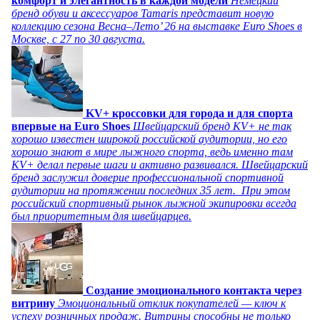
комфорт и элегантность в каждой модели
Немецкий
бренд обуви и аксессуаров Tamaris представит новую
коллекцию сезона Весна–Лето’ 26 на выставке Euro Shoes в
Москве, с 27 по 30 августа.
KV+ кроссовки для города и для спорта
впервые на Euro Shoes
Швейцарский бренд KV+ не так
хорошо известен широкой российской аудитории, но его
хорошо знают в мире лыжного спорта, ведь именно там
KV+ делал первые шаги и активно развивался. Швейцарский
бренд заслужил доверие профессиональной спортивной
аудитории на протяжении последних 35 лет. При этом
российский спортивный рынок лыжной экипировки всегда
был приоритетным для швейцарцев.
Создание эмоционального контакта через
витрину
Эмоциональный отклик покупателей — ключ к
успеху розничных продаж. Витрины способны не только