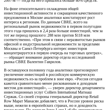
2007-м — тогда на него пришлось больше 40% средств.
На фоне относительного охлаждения общей
инвестиционной активности и сокращения качественного
предложения в Москве аналитики констатируют рост
интереса к регионам. По данным CBRE, всего на
региональный рынок недвижимости в первом полугодии
этого года пришлось в 2,4 раза больше инвестиций, чем за
тот же период прошлого: 288 млн против $118 млн
соответственно. «При этом в связи с неразвитостью рынков
офисной и индустриальной недвижимости за пределами
Москвы и Санкт-Петербурга интерес инвесторов
концентрируется в первую очередь на торговых центрах»,
— обращает внимание директор отдела исследований
рынка CBRE Валентин Гаврилов.
В оставшуюся половину года аналитики прогнозируют
увеличение инвестиций в российскую коммерческую
недвижимость из-за проблем в зоне евро. «Россия сегодня
кажется сравнительно менее рискованным и доходным
местом для инвестиций», — уверен директор департамента
инвестиционных услуг Colliers International Матиаш
Сержак. Со своей стороны генеральный директор Retail
Row Марат Манасян добавляет, что в России уровни риска
выше, нежели в европейских странах, но и доходность
также выше. По данным Jones Lang LaSalle, минимальные