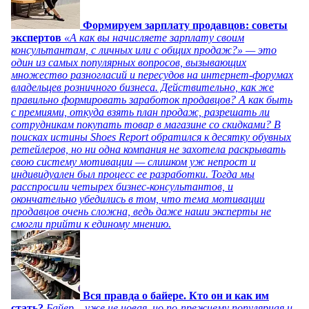
Формируем зарплату продавцов: советы
экспертов
«А как вы начисляете зарплату своим
консультантам, с личных или с общих продаж?» — это
один из самых популярных вопросов, вызывающих
множество разногласий и пересудов на интернет-форумах
владельцев розничного бизнеса. Действительно, как же
правильно формировать заработок продавцов? А как быть
с премиями, откуда взять план продаж, разрешать ли
сотрудникам покупать товар в магазине со скидками? В
поисках истины Shoes Report обратился к десятку обувных
ретейлеров, но ни одна компания не захотела раскрывать
свою систему мотивации — слишком уж непрост и
индивидуален был процесс ее разработки. Тогда мы
расспросили четырех бизнес-консультантов, и
окончательно убедились в том, что тема мотивации
продавцов очень сложна, ведь даже наши эксперты не
смогли прийти к единому мнению.
Вся правда о байере. Кто он и как им
стать?
Байер – уже не новая, но по-прежнему популярная и