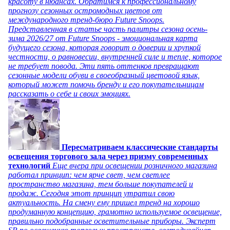
красоту в нюансах. Обратимся к профессиональному
прогнозу сезонных остромодных цветов от
международного тренд-бюро Future Snoops.
Представленная в статье часть палитры сезона осень-
зима 2026/27 от Future Snoops - эмоциональная карта
будущего сезона, которая говорит о доверии и хрупкой
честности, о равновесии, внутренней силе и тепле, которое
не требует повода. Эти пять оттенков превращают
сезонные модели обуви в своеобразный цветовой язык,
который может помочь бренду и его покупательницам
рассказать о себе и своих эмоциях.
Пересматриваем классические стандарты
освещения торгового зала через призму современных
технологий
Еще вчера при освещении розничного магазина
работал принцип: чем ярче свет, чем светлее
пространство магазина, тем больше покупателей и
продаж. Сегодня этот принцип утратил свою
актуальность. На смену ему пришел тренд на хорошо
продуманную концепцию, грамотно используемое освещение,
правильно подобранные осветительные приборы. Эксперт