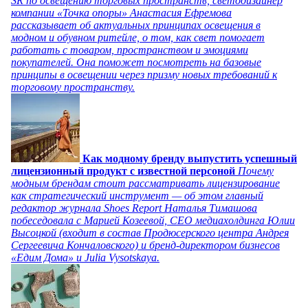
SR по освещению торговых пространств, светодизайнер
компании «Точка опоры» Анастасия Ефремова
рассказывает об актуальных принципах освещения в
модном и обувном ритейле, о том, как свет помогает
работать с товаром, пространством и эмоциями
покупателей. Она поможет посмотреть на базовые
принципы в освещении через призму новых требований к
торговому пространству.
Как модному бренду выпустить успешный
лицензионный продукт с известной персоной
Почему
модным брендам стоит рассматривать лицензирование
как стратегический инструмент — об этом главный
редактор журнала Shoes Report Наталья Тимашова
побеседовала с Марией Козеевой, СЕО медиахолдинга Юлии
Высоцкой (входит в состав Продюсерского центра Андрея
Сергеевича Кончаловского) и бренд-директором бизнесов
«Едим Дома» и Julia Vysotskaya.