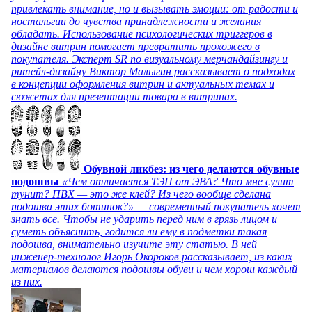
привлекать внимание, но и вызывать эмоции: от радости и
ностальгии до чувства принадлежности и желания
обладать. Использование психологических триггеров в
дизайне витрин помогает превратить прохожего в
покупателя. Эксперт SR по визуальному мерчандайзингу и
ритейл-дизайну Виктор Малыгин рассказывает о подходах
в концепции оформления витрин и актуальных темах и
сюжетах для презентации товара в витринах.
Обувной ликбез: из чего делаются обувные
подошвы
«Чем отличается ТЭП от ЭВА? Что мне сулит
тунит? ПВХ — это же клей? Из чего вообще сделана
подошва этих ботинок?» — современный покупатель хочет
знать все. Чтобы не ударить перед ним в грязь лицом и
суметь объяснить, годится ли ему в подметки такая
подошва, внимательно изучите эту статью. В ней
инженер-технолог Игорь Окороков рассказывает, из каких
материалов делаются подошвы обуви и чем хорош каждый
из них.