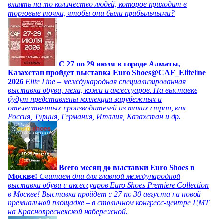
влиять на то количество людей, которое приходит в
торговые точки, чтобы они были прибыльными?
C 27 по 29 июля в городе Алматы,
Казахстан пройдет выставка Euro Shoes@CAF_Eliteline
2026
Elite Line – международная специализированная
выставка обуви, меха, кожи и аксессуаров. На выставке
будут представлены коллекции зарубежных и
отечественных производителей из таких стран, как
Россия, Турция, Германия, Италия, Казахстан и др.
Всего месяц до выставки Euro Shoes в
Москве!
Считаем дни для главной международной
выставки обуви и аксессуаров Euro Shoes Premiere Collection
в Москве! Выставка пройдет с 27 по 30 августа на новой
премиальной площадке – в столичном конгресс-центре ЦМТ
на Краснопресненской набережной.