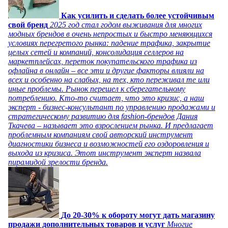
Как усилить и сделать более устойчивым
свой бренд
2025 год стал годом выживания для многих
модных брендов в очень непростых и быстро меняющихся
условиях перегретого рынка: падение трафика, закрытие
целых сетей и компаний, консолидация селлеров на
маркетплейсах, переток покупательского трафика из
офлайна в онлайн – все эти и другие факторы влияли на
всех и особенно на слабых, на тех, кто переживал те или
иные проблемы. Рынок перешел к сберегательному
потреблению. Кто-то считает, что это кризис, а наш
эксперт - бизнес-консультант по управлению продажами и
стратегическому развитию для fashion-брендов Дания
Ткачева – называет это взрослением рынка. И предлагает
проблемным компаниям свой авторский инструмент
диагностики бизнеса и возможностей его оздоровления и
выхода из кризиса. Этот инструмент эксперт назвала
пирамидой зрелости бренда.
До 20-30% к обороту могут дать магазину
продажи дополнительных товаров и услуг
Многие