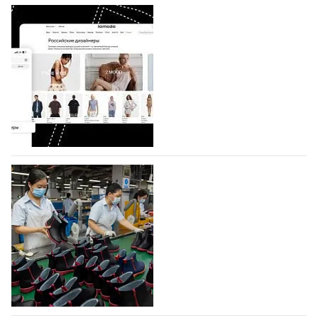
BALLINA представит свои новинки на Euro
Shoes
Компания BALLINA Guangzhou Lihuang Footwear
Co., Ltd., основанная в 2011 году и расположенная в
Гуанчжоу, столице моды Китая, является
профессиональной обувной компанией,
объединяющей разработку, производство и…
07.08.2026
713
На платформе Lamoda - новый раздел и
условия продвижения локальных
дизайнерских марок
Российский маркетплейс Lamoda решил обновить
раздел для продажи продукции локальных
дизайнерских марок одежды, обуви и аксессуаров.
Бренды также получат маркетинговую…
06.08.2026
901