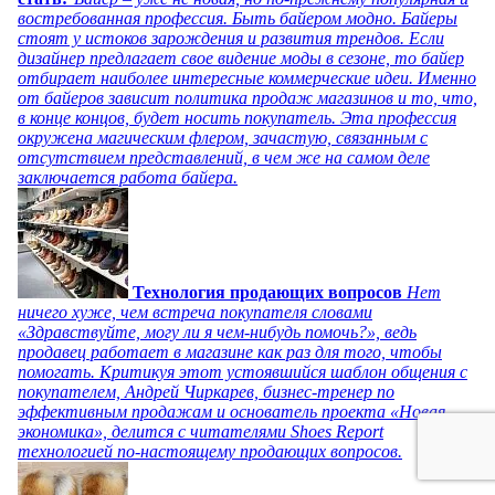
востребованная профессия. Быть байером модно. Байеры
стоят у истоков зарождения и развития трендов. Если
дизайнер предлагает свое видение моды в сезоне, то байер
отбирает наиболее интересные коммерческие идеи. Именно
от байеров зависит политика продаж магазинов и то, что,
в конце концов, будет носить покупатель. Эта профессия
окружена магическим флером, зачастую, связанным с
отсутствием представлений, в чем же на самом деле
заключается работа байера.
Технология продающих вопросов
Нет
ничего хуже, чем встреча покупателя словами
«Здравствуйте, могу ли я чем-нибудь помочь?», ведь
продавец работает в магазине как раз для того, чтобы
помогать. Критикуя этот устоявшийся шаблон общения с
покупателем, Андрей Чиркарев, бизнес-тренер по
эффективным продажам и основатель проекта «Новая
экономика», делится с читателями Shoes Report
технологией по-настоящему продающих вопросов.