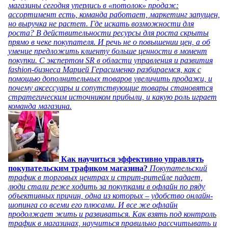
магазины сегодня уперлись в «потолок» продаж:
ассортимент есть, команда работает, маркетинг запущен,
но выручка не растет. Где искать возможности для
роста? В действительности ресурсы для роста скрыты
прямо в чеке покупателя. И речь не о повышении цен, а об
умение предложить клиенту больше ценности в момент
покупки. С экспертом SR в области управления и развития
fashion-бизнеса Марией Герасименко разбираемся, как с
помощью дополнительных товаров увеличить продажи, и
почему аксессуары и сопутствующие товары становятся
стратегическим источником прибыли, и какую роль играет
команда магазина.
Как научиться эффективно управлять
покупательским трафиком магазина?
Покупательский
трафик в торговых центрах и стрит-ритейле падает,
люди стали реже ходить за покупками в офлайн по ряду
объективных причин, одна из которых – удобство онлайн-
шопинга со всеми его плюсами. И все же офлайн
продолжает жить и развиваться. Как взять под контроль
трафик в магазинах, научиться правильно рассчитывать и