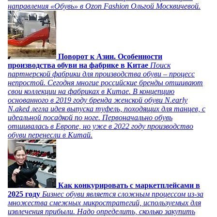
направления «Обувь» в Ozon Fashion Ольгой Москвичевой.
Поворот к Азии. Особенности
производства обуви на фабрике в Китае
Поиск
партнерской фабрики для производства обуви – процесс
непростой. Сегодня многие российские бренды отшивают
свои коллекции на фабриках в Китае. В концепцию
основанного в 2019 году бренда женской обуви N.early
N.aked легла идея выпуска туфель, походящих для танцев, с
идеальной посадкой по ноге. Первоначально обувь
отшивалась в Европе, но уже в 2022 году производство
обуви перенесли в Китай.
Как конкурировать с маркетплейсами в
2025 году
Бизнес обуви является сложным процессом из-за
множества смежных микростратегий, используемых для
извлечения прибыли. Надо определить, сколько закупить