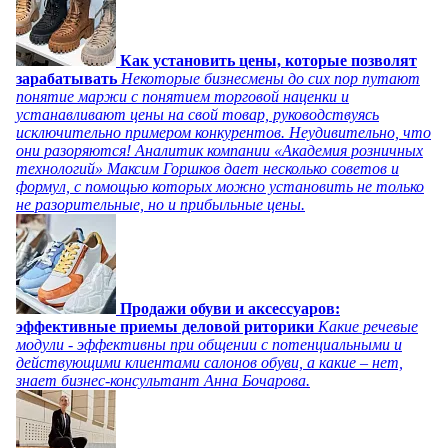
Как установить цены, которые позволят
зарабатывать
Некоторые бизнесмены до сих пор путают
понятие маржи с понятием торговой наценки и
устанавливают цены на свой товар, руководствуясь
исключительно примером конкурентов. Неудивительно, что
они разоряются! Аналитик компании «Академия розничных
технологий» Максим Горшков дает несколько советов и
формул, с помощью которых можно установить не только
не разорительные, но и прибыльные цены.
Продажи обуви и аксессуаров:
эффективные приемы деловой риторики
Какие речевые
модули - эффективны при общении с потенциальными и
действующими клиентами салонов обуви, а какие – нет,
знает бизнес-консультант Анна Бочарова.